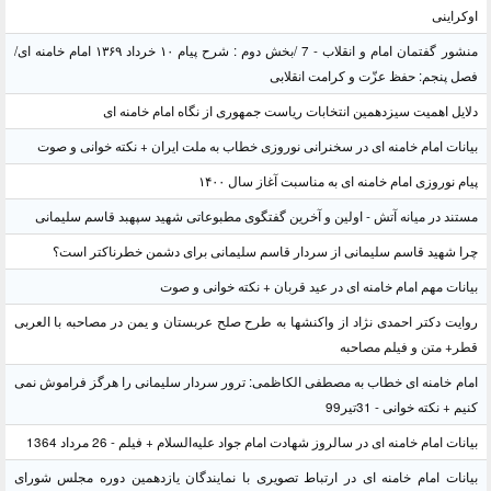
اوکراینی
منشور گفتمان امام و انقلاب - 7 /بخش دوم : شرح پیام ۱۰ خرداد ۱۳۶۹ امام خامنه ای/
فصل پنجم: حفظ عزّت و کرامت انقلابی
دلایل اهمیت سیزدهمین انتخابات ریاست جمهوری از نگاه امام خامنه ای
بیانات امام خامنه ای در سخنرانی نوروزی خطاب به ملت ایران + نکته خوانی و صوت
پیام نوروزی امام خامنه ای به مناسبت آغاز سال ۱۴۰۰
مستند در میانه آتش - اولین و آخرین گفتگوی مطبوعاتی شهید سپهبد قاسم سلیمانی
چرا شهید قاسم سلیمانی از سردار قاسم سلیمانی برای دشمن خطرناکتر است؟
بیانات مهم امام خامنه ای در عید قربان + نکته خوانی و صوت
روایت دکتر احمدی نژاد از واکنشها به طرح صلح عربستان و یمن در مصاحبه با العربی
قطر+ متن و فیلم مصاحبه
امام خامنه ای خطاب به مصطفی الکاظمی: ترور سردار سلیمانی را هرگز فراموش نمی
کنیم + نکته خوانی - 31تیر99
بیانات امام خامنه ای در سالروز شهادت امام جواد علیه‌السلام + فیلم - 26 مرداد 1364
بیانات امام خامنه ای در ارتباط تصویری با نمایندگان یازدهمین دوره مجلس شورای