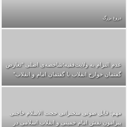
دروغ بزرگ
عدم التزام به ولایت‌فقیه؛شاخصه‌ی اصلی "تعارض
گفتمان خوارج انقلاب با گفتمان امام و انقلاب"
مهم: فایل صوتی سخنرانی حجت الاسلام حاجتی
پیرامون نقش امام خمینی و انقلاب اسلامی در