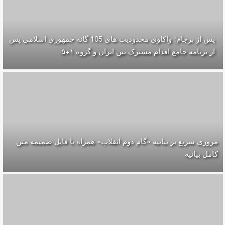
پس از برجام؛ واکاوی محدودیت های 105 گانه جمهوری اسلامی پس
از برنامه جامع اقدام مشترک بین ایران و گروه ۱+۵
مروری سریع بر بیانیه «گام دوم انقلاب» همراه با فایل ضمیمه متن
کامل بیانیه