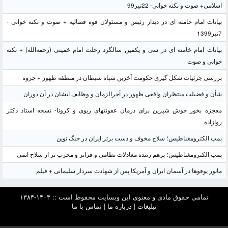
اسلامی+ صوت و نکته خوانی- 22تیر99
بیانات امام خامنه ای در دیدار رئیس و مسئولان قوه قضائیه + صوت و نکته خوانی -
7تیر1399
بیانات امام خامنه ای در سی و یکمین سالگرد رحلت امام خمینی (رحمه‌الله) + نکته
خوانی و صوت
بررسی جزئیات شکل گیری حکومت آخرین سپاه شیطان در منطقه ظهور + جزوه
شأن و فضیلت منتظران واقعی ظهور در آخرالزمان و وظایف ایشان در آن دوران
معجزه بخور جوش شیرین برای درمان عفونتهای ریوی و کرونا- نسخه استاد دکتر
روازاده
بمب الکترومغناطیس؛ سلاح مخوف و دست برتر ایران در جنگ نوین
بمب الکترومغناطیس؛ برهم زننده معادلات نظامی و فراتر و مخرب تر از سلاح اتمی
مانور یوفوها در آسمان ایران و آمریکا پس از شهادت سردار سلیمانی + فیلم
تمامی حقوق مادی و معنوی این وبسایت محفوظ است :: ۱۴۰۳-۱۳۸۴
تبلیغات
|
درباره ما
|
تماس با ما