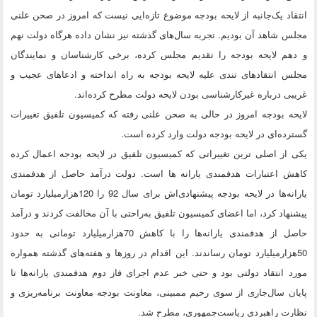
انتقاد یک‌جانبه از لایحه بودجه موضوع تازه‌ایی نیست که امروز در صحن علنی
مجلس شاهد آن بودیم. تجربه سال‌های گذشته نیز نشان داده هرگاه دولت نهم
و دهم لایحه بودجه را تقدیم مجلس کرده، برخی کارشناسان و نمایندگان
مجلس انتقاد‌های تندی علیه لایحه بودجه به راه‌ انداخته‌ و ادعاهای عجیب و
غریبی درباره غیرکارشناسی بودن لایحه دولت مطرح کرده‌اند.
لایحه بودجه امروز در حالی به صحن علنی رفته که کمیسیون تلفیق تغییرات
گسترده‌ای در لایحه بودجه دولت وارد کرده است.
یکی از اصلی ترین تغییراتی که کمیسیون تلفیق در لایحه بودجه اعمال کرده
کاهش اعتبارات هدفمندی یارانه ها است. دولت درآمد حاصل از هدفمندی
یارانه‌ها در لایحه بودجه پیشنهادی‌اش برای سال 92 را 120‌هزار‌میلیارد تومان
پیشنهاد کرد، اما اعضای کمیسیون تلفیق به‌راحتی با آن مخالفت کردند و درآمد
حاصل از هدفمندی یارانه‌ها را با کاهش 70‌هزار‌میلیارد تومانی به حدود
50‌هزار‌میلیارد تومان رساندند. این اقدام در روزها و هفته‌های گذشته همواره
مورد انتقاد دولتی بود و حتی خبر عدم اجرای فاز دوم هدفمندی یارانه‌ها تا
پایان سال‌جاری از سوی رحیم ممبینی، معاونت بودجه معاونت برنامه‌ریزی و
نظارت راهبردی ریاست‌جمهوری، مطرح شد.