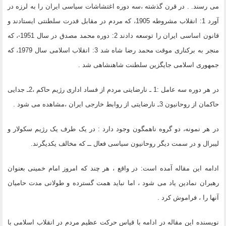
می رسند. . در قرن گذشته ،سه دوره اغتشاشات سیاسی ایران را به لرزه در
آورد 1: انقلاب مشروطه 1905، که مردم در مقابل قدرت سلطنتی ایستادند و
قانون اساسی ایران را توسعه دادند 2: دوره محمد مصدق در سال 1951-، که
منجر به برکناری موقت محمد رضا شاه شد 3: انقلاب اسلامی سال 1979، که
جمهوری اسلامی جایگزین سلطنت شاهنشاهی شد .
در هر دوره سه عامل :1 ـ نارضایتی مردم از فساد اداری رژیم حاکم ،2ـ جدایی
حاکمان از روحانیون 3ـ نارضایتی از روابط خارجی ایران ،مشاهده می شود .
در هر نمونه، دو گروه ناهمگون وجود دارد : در یک طرف یک رژیم سکولار و
لیبرال و در سمت دیگر روحانیون سیاسی فعال ــ که مخالف یکدیگرند.
ادامه این مقاله آمده است: در واقع ، هر چند که امروز امام خمینی بعنوان
رهبران نمادین یاد می شود ، اما نباید همت گسترده و طولانی مدت حامیان
آنها را ، فراموش کرد .
نویسنده این مقاله در ادامه با قیاس حرکت عظیم مردم در انقلاب اسلامی با