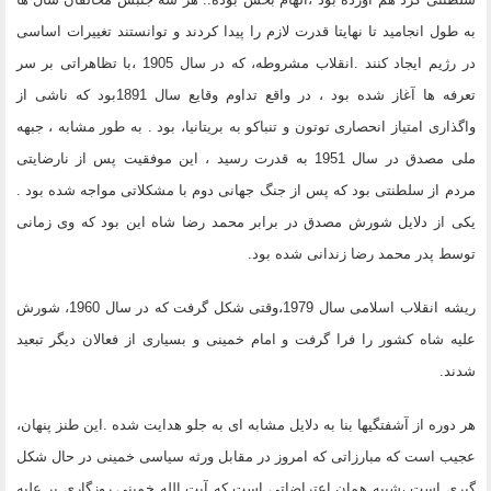
به طول انجامید تا نهایتا قدرت لازم را پیدا کردند و توانستند تغییرات اساسی
در رژیم ایجاد کنند .انقلاب مشروطه، که در سال 1905 ،با تظاهراتی بر سر
تعرفه ها آغاز شده بود ، در واقع تداوم وقایع سال 1891بود که ناشی از
واگذاری امتیاز انحصاری توتون و تنباکو به بریتانیا، بود . به طور مشابه ، جبهه
ملی مصدق در سال 1951 به قدرت رسید ، این موفقیت پس از نارضایتی
مردم از سلطنتی بود که پس از جنگ جهانی دوم با مشکلاتی مواجه شده بود .
یکی از دلایل شورش مصدق در برابر محمد رضا شاه این بود که وی زمانی
توسط پدر محمد رضا زندانی شده بود.
ریشه انقلاب اسلامی سال 1979،وقتی شکل گرفت که در سال 1960، شورش
علیه شاه کشور را فرا گرفت و امام خمینی و بسیاری از فعالان دیگر تبعید
شدند.
هر دوره از آشفتگیها بنا به دلایل مشابه ای به جلو هدایت شده .این طنز پنهان،
عجیب است که مبارزاتی که امروز در مقابل ورثه سیاسی خمینی در حال شکل
گیری است ،شبیه همان اعتراضاتی است که آیت الله خمینی روزگاری بر علیه