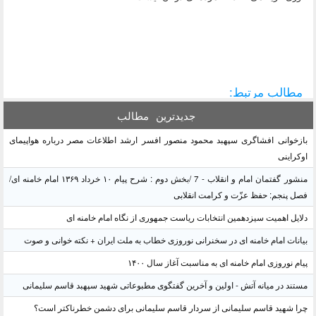
مطالب مرتبط:
جدیدترین
مطالب
بازخوانی افشاگری سپهبد محمود منصور افسر ارشد اطلاعات مصر درباره هواپیمای
اوکراینی
منشور گفتمان امام و انقلاب - 7 /بخش دوم : شرح پیام ۱۰ خرداد ۱۳۶۹ امام خامنه ای/
فصل پنجم: حفظ عزّت و کرامت انقلابی
دلایل اهمیت سیزدهمین انتخابات ریاست جمهوری از نگاه امام خامنه ای
بیانات امام خامنه ای در سخنرانی نوروزی خطاب به ملت ایران + نکته خوانی و صوت
پیام نوروزی امام خامنه ای به مناسبت آغاز سال ۱۴۰۰
مستند در میانه آتش - اولین و آخرین گفتگوی مطبوعاتی شهید سپهبد قاسم سلیمانی
چرا شهید قاسم سلیمانی از سردار قاسم سلیمانی برای دشمن خطرناکتر است؟