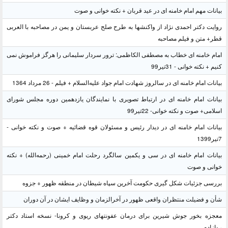
بیانات مهم امام خامنه ای در عید قربان + نکته خوانی و صوت
روایت دکتر احمدی نژاد از واکنشها به طرح صلح عربستان و یمن در مصاحبه با العربی
قطر+ متن و فیلم مصاحبه
امام خامنه ای خطاب به مصطفی الکاظمی: ترور سردار سلیمانی را هرگز فراموش نمی
کنیم + نکته خوانی - 31تیر99
بیانات امام خامنه ای در سالروز شهادت امام جواد علیه‌السلام + فیلم - 26 مرداد 1364
بیانات امام خامنه ای در ارتباط تصویری با نمایندگان یازدهمین دوره مجلس شورای
اسلامی+ صوت و نکته خوانی- 22تیر99
بیانات امام خامنه ای در دیدار رئیس و مسئولان قوه قضائیه + صوت و نکته خوانی -
7تیر1399
بیانات امام خامنه ای در سی و یکمین سالگرد رحلت امام خمینی (رحمه‌الله) + نکته
خوانی و صوت
بررسی جزئیات شکل گیری حکومت آخرین سپاه شیطان در منطقه ظهور + جزوه
شأن و فضیلت منتظران واقعی ظهور در آخرالزمان و وظایف ایشان در آن دوران
معجزه بخور جوش شیرین برای درمان عفونتهای ریوی و کرونا- نسخه استاد دکتر
روازاده