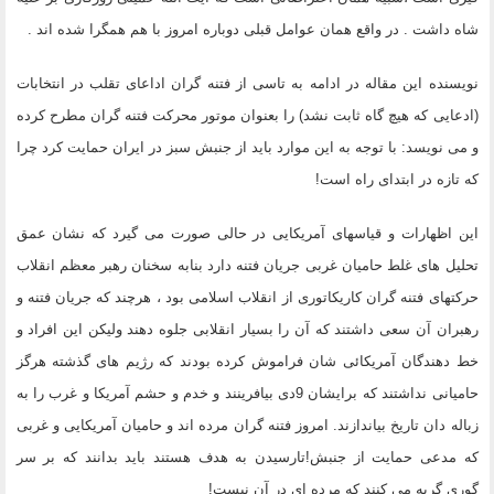
شاه داشت . در واقع همان عوامل قبلی دوباره امروز با هم همگرا شده اند .
نویسنده این مقاله در ادامه به تاسی از فتنه گران اداعای تقلب در انتخابات
(ادعایی که هیچ گاه ثابت نشد) را بعنوان موتور محرکت فتنه گران مطرح کرده
و می نویسد: با توجه به این موارد باید از جنبش سبز در ایران حمایت کرد چرا
که تازه در ابتدای راه است!
این اظهارات و قیاسهای آمریکایی در حالی صورت می گیرد که نشان عمق
تحلیل های غلط حامیان غربی جریان فتنه دارد بنابه سخنان رهبر معظم انقلاب
حرکتهای فتنه گران کاریکاتوری از انقلاب اسلامی بود ، هرچند که جریان فتنه و
رهبران آن سعی داشتند که آن را بسیار انقلابی جلوه دهند ولیکن این افراد و
خط دهندگان آمریکائی شان فراموش کرده بودند که رژیم های گذشته هرگز
حامیانی نداشتند که برایشان 9دی بیافرینند و خدم و حشم آمریکا و غرب را به
زباله دان تاریخ بیاندازند. امروز فتنه گران مرده اند و حامیان آمریکایی و غربی
که مدعی حمایت از جنبش!تارسیدن به هدف هستند باید بدانند که بر سر
گوری گریه می کنند که مرده ای در آن نیست!