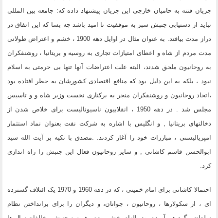
جریان فتنه به حامیان خارجی این جریان پیشنهاد داده که: جامعه بین المللی
نباید از دستیابی جنبش سبز به موفقیت نا امید باشد چه بسا که این اتفاق در
دراز مدت بیافتد. به عنوان مثال در اوایل دهه 1900 ، خشم و اعتراض طولانی
مدت مردم از شاه و اعطای امتیازات تجاری به روسیه و بریتانیا ، روشنفکران
به روحانیون ملحق شدند، البته علت اعتراضات آنها تنها بی حرمتی به اسلام
نبود ، بلکه به این دلیل بود که منافع اقتصادی کشورشان به خطر افتاده بود
،اتحاد روحانیون و روشنفکران منجر به برکناری نخست وزیر شاه و و تاسیس
مجلس شد . در دهه 1950 ، انقلابیون ناسیونالیست برای خلاص شدن از
دخالتهای بریتانیا , و انگلیس با اشاره به شرکت نفت بعنوان نماد استثمار
امپریالیستی ، مبارزات خود را آغاز کردند. .مصدق با تکیه بر آیت الله سید
ابوالحسن قاسم کاشانی , و سایر روحانیون فعال این جنبش را راه اندازی
کرد.
احتمالا کاشانی برای امام خمینی ، که در دهه 1960 و 1970 یک ائتلاف گسترده
ای ، از سکولارها ، روحانیون ، جوانان، و دیگران را برای برانداختن نظام
سلطنتی گرد هم آورده بود ،الهام بخش بوده.. هر سه جنبش مخالفان سال ها