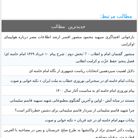
مطالب مرتبط:
جدیدترین
مطالب
بازخوانی افشاگری سپهبد محمود منصور افسر ارشد اطلاعات مصر درباره هواپیمای
اوکراینی
منشور گفتمان امام و انقلاب - 7 /بخش دوم : شرح پیام ۱۰ خرداد ۱۳۶۹ امام خامنه ای/
فصل پنجم: حفظ عزّت و کرامت انقلابی
دلایل اهمیت سیزدهمین انتخابات ریاست جمهوری از نگاه امام خامنه ای
بیانات امام خامنه ای در سخنرانی نوروزی خطاب به ملت ایران + نکته خوانی و صوت
پیام نوروزی امام خامنه ای به مناسبت آغاز سال ۱۴۰۰
مستند در میانه آتش - اولین و آخرین گفتگوی مطبوعاتی شهید سپهبد قاسم سلیمانی
چرا شهید قاسم سلیمانی از سردار قاسم سلیمانی برای دشمن خطرناکتر است؟
بیانات مهم امام خامنه ای در عید قربان + نکته خوانی و صوت
روایت دکتر احمدی نژاد از واکنشها به طرح صلح عربستان و یمن در مصاحبه با العربی
قطر+ متن و فیلم مصاحبه