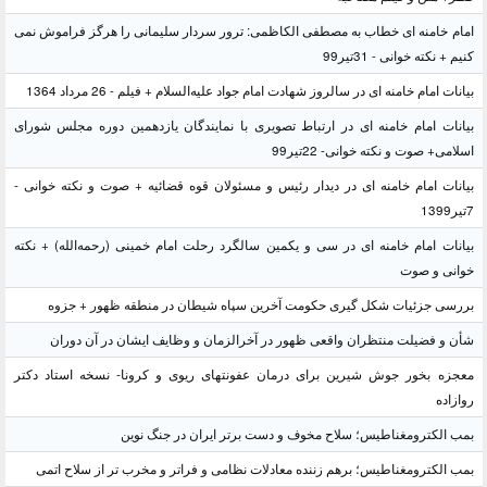
امام خامنه ای خطاب به مصطفی الکاظمی: ترور سردار سلیمانی را هرگز فراموش نمی
کنیم + نکته خوانی - 31تیر99
بیانات امام خامنه ای در سالروز شهادت امام جواد علیه‌السلام + فیلم - 26 مرداد 1364
بیانات امام خامنه ای در ارتباط تصویری با نمایندگان یازدهمین دوره مجلس شورای
اسلامی+ صوت و نکته خوانی- 22تیر99
بیانات امام خامنه ای در دیدار رئیس و مسئولان قوه قضائیه + صوت و نکته خوانی -
7تیر1399
بیانات امام خامنه ای در سی و یکمین سالگرد رحلت امام خمینی (رحمه‌الله) + نکته
خوانی و صوت
بررسی جزئیات شکل گیری حکومت آخرین سپاه شیطان در منطقه ظهور + جزوه
شأن و فضیلت منتظران واقعی ظهور در آخرالزمان و وظایف ایشان در آن دوران
معجزه بخور جوش شیرین برای درمان عفونتهای ریوی و کرونا- نسخه استاد دکتر
روازاده
بمب الکترومغناطیس؛ سلاح مخوف و دست برتر ایران در جنگ نوین
بمب الکترومغناطیس؛ برهم زننده معادلات نظامی و فراتر و مخرب تر از سلاح اتمی