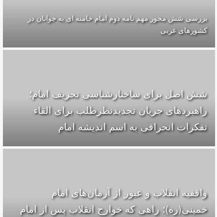
بررسی شش محور مهم نامه دوم امام خامنه ای به جوانان در
کشورهای غربی
شش اصل برای ساختارشناسی تحريف امام؛
راهبردهای جریان تجدیدنظرطلب برای القاء
تفکرات انحرافی به اسم اندیشه امام
واقفیه‌ انقلاب و عبور از آرمان‌های امام
خمینی(ره)؛ راهی که خوارج انقلاب پس از امام