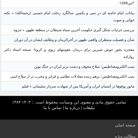
7تیر1399
بیانات امام خامنه ای در سی و یکمین سالگرد رحلت امام خمینی (رحمه‌الله) + نکته
خوانی و صوت
بررسی جزئیات شکل گیری حکومت آخرین سپاه شیطان در منطقه ظهور + جزوه
شأن و فضیلت منتظران واقعی ظهور در آخرالزمان و وظایف ایشان در آن دوران
معجزه بخور جوش شیرین برای درمان عفونتهای ریوی و کرونا- نسخه استاد دکتر
روازاده
بمب الکترومغناطیس؛ سلاح مخوف و دست برتر ایران در جنگ نوین
بمب الکترومغناطیس؛ برهم زننده معادلات نظامی و فراتر و مخرب تر از سلاح اتمی
مانور یوفوها در آسمان ایران و آمریکا پس از شهادت سردار سلیمانی + فیلم
تمامی حقوق مادی و معنوی این وبسایت محفوظ است :: ۱۴۰۳-۱۳۸۴
تبلیغات
|
درباره ما
|
تماس با ما
صفحه اصلی
مطالب ویژه