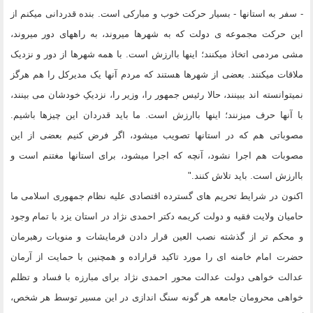
- سفر به استانها - بسیار حرکت خوب و مبارکى است. بنده قدردانى میکنم از
این حرکت مجموعه ى دولت که به شهرها میروند، به راههاى دور میروند،
مشى مردمى اتخاذ میکنند؛ اینها باارزش است. با همه شهرها از دور و نزدیک
ملاقات میکنند. بعضى از شهرها هستند که مردم آنها یک مدیرکل را هم هرگز
نمیتوانسته اند ببینند، حالا رئیس جمهور را، وزیر را، نزدیکِ خودشان مى بینند،
با آنها حرف میزنند؛ اینها باارزش است. ما باید قدردان این چیزها باشیم.
مصوباتى هم که در استانها تصویب میشود، اگر فرض کنیم بعضى از این
مصوبات هم اجرا نشود، آنچه که اجرا میشود، براى استانها مغتنم است و
باارزش است. باید تلاش کنند."
اکنون در شرایط تحریم های گسترده اقتصادی علیه نظام جمهوری اسلامی ما
حامیان ولایت فقیه و دولت کریمه دکتر احمدی نژاد در استان یزد با تمام وجود
و محکم تر از گذشته نصب العین قرار دادن فرمایشات و منویات رهبرمان
حضرت امام خامنه ای را مورد تاکید قراراده و همچنین با حمایت از آرمان
عدالت خواهی دولت عدالت محور احمدی نژاد برای مبارزه با فساد و تظلم
خواهی محرومان جامعه هر گونه سنگ اندازی در این مسیر توسط هر شخص،