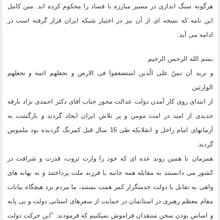
هرگونه سنگ اندازی در مسیر مبارزه با فساد را محکوم کرده اند. متن کامل
این نامه که نسخه ای از آن نیز در اختیار شبکه ایران قرار گرفته است در
ادامه می آید:
بسم الله الرحمن الرحیم
و نرید أن نمنّ على الّذین استضعفوا فى الارض و نجعلهم ائمة و نجعلهم
الوارثین
از ابتدای روی کار آمدن دولت عدالت محور جناب آقای دکتر احمدی نژاد بارقه
جدیدی از امید در امت مومن و پر تلاش ایران ایجاد گردید و بازگشت به
آرمانهای امام راحل و انقلابکه طی 16 سال قبل کمرنگ گردیده بود ملموس
گردید.
همزمان با همین روند عده ای که خود را وارث ثروت، قدرت و شرافت در
کشور می دانستند به مقابله همه جانبه با فرزند ملت پرداختند و به بهانه های
واهی به تقابل با دولت خدمتگزار کمر همت بستند، ما مردم یزد هیچگاه بیانات
مقام معظم رهبری در استانمان در حمایت از سفرهای استانی دولت و بی پایه
و اساس بودن سخن منتقدان فراموش نمیکنیم که فرمودند: "این حرکت دولت