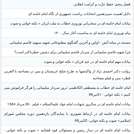
فصل پنجم: حفظ عزّت و کرامت انقلابی
دلایل اهمیت سیزدهمین انتخابات ریاست جمهوری از نگاه امام خامنه ای
بیانات امام خامنه ای در سخنرانی نوروزی خطاب به ملت ایران + نکته خوانی و صوت
پیام نوروزی امام خامنه ای به مناسبت آغاز سال ۱۴۰۰
مستند در میانه آتش - اولین و آخرین گفتگوی مطبوعاتی شهید سپهبد قاسم سلیمانی
چرا شهید قاسم سلیمانی از سردار قاسم سلیمانی برای دشمن خطرناکتر است؟
بیانات مهم امام خامنه ای در عید قربان + نکته خوانی و صوت
روایت دکتر احمدی نژاد از واکنشها به طرح صلح عربستان و یمن در مصاحبه با العربی
قطر+ متن و فیلم مصاحبه
امام خامنه ای خطاب به مصطفی الکاظمی: ترور سردار سلیمانی را هرگز فراموش نمی
کنیم + نکته خوانی - 31تیر99
بیانات امام خامنه ای در سالروز شهادت امام جواد علیه‌السلام + فیلم - 26 مرداد 1364
بیانات امام خامنه ای در ارتباط تصویری با نمایندگان یازدهمین دوره مجلس شورای
اسلامی+ صوت و نکته خوانی- 22تیر99
بیانات امام خامنه ای در دیدار رئیس و مسئولان قوه قضائیه + صوت و نکته خوانی -