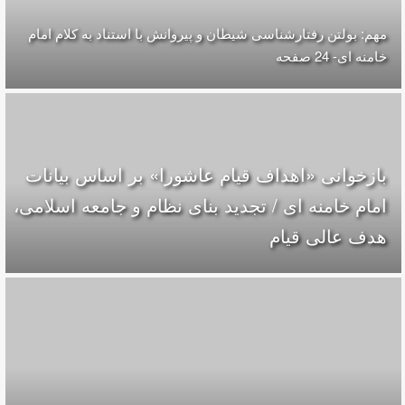
مهم: بولتن رفتارشناسی شیطان و پیروانش با استناد به کلام امام
خامنه ای- 24 صفحه
بازخوانی «اهداف قیام عاشورا» بر اساس بیانات
امام خامنه ای / تجدید بنای نظام و جامعه اسلامی،
هدف عالی قیام