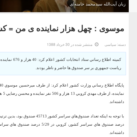
زبان آیت‌الله سیدمحمد خامنه‌ای
موسوی : چهل هزار نماینده ی من = ک
دسته:
سیاسی
منتشر شده در 30 خرداد 1388
كميته اطلاع رس
رياست جمهوري بر سر صندوق ها حاضر و ناظر بودند.
داشته‌اند.
داشته‌اند.