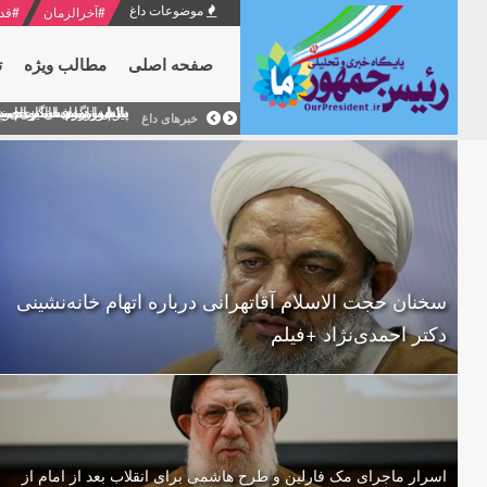
موضوعات داغ
#
آخرالزمان
#
قد
صفحه اصلی
مطالب ویژه
ت
منشور گفتمان امام و انقلاب - 7 /بخش دوم : شرح پیام ۱۰ خرداد ۱۳۶۹ امام خامنه ای/ فص
پیام نوروزی امام خامنه 
دلایل اهمیت سیزدهمین
بیانات امام خامنه ای
بازخوانی افشاگری سپه
خبرهای داغ
سخنان حجت الاسلام آقاتهرانی درباره اتهام خانه‌نشینی
دکتر احمدی‌نژاد +فیلم
اسرار ماجرای مک فارلین و طرح هاشمی برای انقلاب بعد از امام از