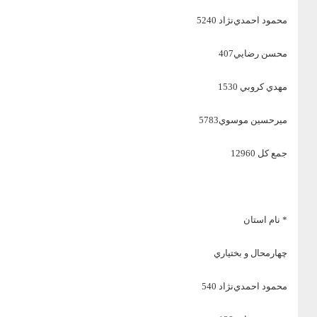
محمود احمدي‌نژاد 5240
محسن رضايي407
مهدي كروبي 1530
ميرحسين موسوي5783
جمع كل 12960
* نام استان
چهارمحال و بختياري
محمود احمدي‌نژاد 540