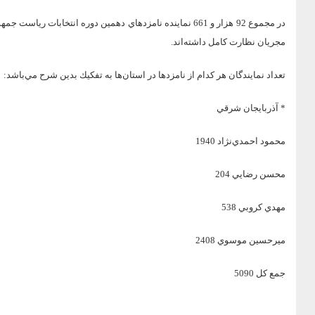
مجريان نظارت كامل داشته‌اند.
تعداد نمايندگان هر كدام از نامزدها در استان‌ها به تفكيك بدين شرح مي‌باشد:
* آذربايجان شرقي
محمود احمدي‌نژاد 1940
محسن رضايي 204
مهدي كروبي 538
ميرحسين موسوي 2408
جمع كل 5090