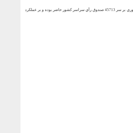
در مجموع 92 هزار و 661 نماينده نامزدهاي دهمين دوره انتخابات رياست جمهوري بر سر 45713 صندوق رأي سراسر كشور حاضر بوده و بر عملكرد