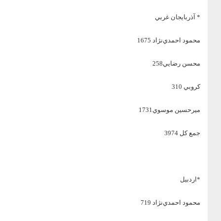
* آذربايجان غربي
محمود احمدي‌‌نژاد 1675
محسن رضايي258
كروبي 310
ميرحسين موسوي1731
جمع كل 3974
*اردبيل
محمود احمدي‌نژاد 719