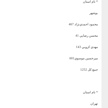
* نام استان
بوشهر
محمود احمدي‌نژاد 467
محسن رضايي 41
مهدي كروبي 143
ميرحسين موسوي601
جمع كل 1252
* نام استان
تهران