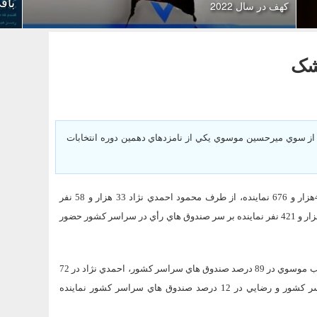
باقي ماندن 
کهف در سال 2022
شک
اني ستاد انتخابات كشور اعلام كرد: 40 هزار و 676 نماينده از سوي ميرحسين موسوي يكي از نامزدهاي دهمين دوره انتخابات
پايگاه اطلاع رساني وزارت كشور اعلام كرد: از طرف ميرحسين موسوي 40هزار و 676 نماينده، از طرف محمود احمدي نژاد 33 هزار و 58 نفر
نماينده، از طرف مهدي كروبي 13 هزار و 506 نفر نماينده و محسن رضايي 5 هزار و 421 نفر نماينده بر سر صندوق هاي رأي در سراسر كشور حضور
با توجه به اينكه تعداد صندوق‌هاي سراسر كشور 45713 صندوق بود، بدين ترتيب موسوي در 89 درصد صندوق هاي سراسر كشور، احمدي نژاد در 72
درصد صندوق هاي سراسر كشور، كروبي در 5/29 درصد صندوق هاي سراسر كشور و رضايي در 12 درصد صندوق هاي سراسر كشور نماينده