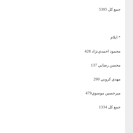
جمع كل 5395
* ايلام
محمود احمدي‌نژاد 428
محسن رضايي 137
مهدي كروبي 290
ميرحسين موسوي479
جمع كل 1334