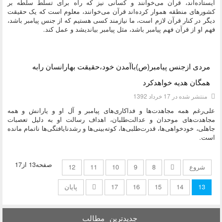
ایستاده‌اند، قرآن می‌خوانند و کسانی نیز که راه برای تسلط سلطه بر
کشورهای منطقه هموار کرده‌اند قرآن می‌خوانند، معلوم است که یک حقیقت
دیگر در کنار قرآن لازم است، ما نیازمند کسی هستیم که از جنس پیامبر باشد،
فهم او از قرآن فهم پیامبر باشد، مثل پیامبر بیاندیشد و عمل کند.
دسته:
ديدگاه هاي دکتر محمود احمدی نژاد
مردی ازجنس پیامبر(ص)باآمدن خود،حقیقت بهارانسان رابه
همگان هدیه خواهدکرد
منتشر شده در 17 خرداد 1392
علی‌رغم همه مجاهدت‌ها و فداکاری‌های پیامبر و آل او و یارانش و همه
مجاهدت‌های موحدان و عدالت‌طلبان، اهداف رسالت او به دلیل تعصبات
جاهلی، خودخواهی‌ها، قدرت‌طلبی‌ها، کوته‌بینی‌ها و رشدنایافتگی‌ها ناتمام مانده
است.
صفحه13 از17
شروع
8
9
10
11
12
13
14
15
16
17
پایان
جدیدترین
مطالب