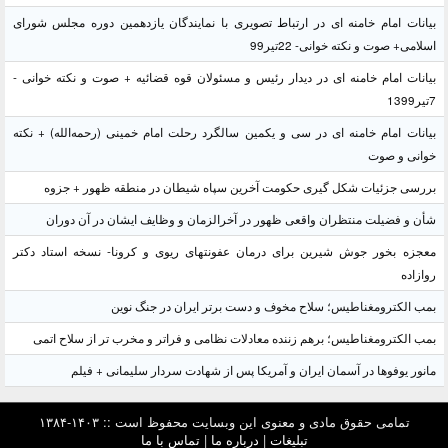
بیانات امام خامنه ای در ارتباط تصویری با نمایندگان یازدهمین دوره مجلس شورای
اسلامی+ صوت و نکته خوانی- 22تیر99
بیانات امام خامنه ای در دیدار رئیس و مسئولان قوه قضائیه + صوت و نکته خوانی -
7تیر1399
بیانات امام خامنه ای در سی و یکمین سالگرد رحلت امام خمینی (رحمه‌الله) + نکته
خوانی و صوت
بررسی جزئیات شکل گیری حکومت آخرین سپاه شیطان در منطقه ظهور + جزوه
شأن و فضیلت منتظران واقعی ظهور در آخرالزمان و وظایف ایشان در آن دوران
معجزه بخور جوش شیرین برای درمان عفونتهای ریوی و کرونا- نسخه استاد دکتر
روازاده
بمب الکترومغناطیس؛ سلاح مخوف و دست برتر ایران در جنگ نوین
بمب الکترومغناطیس؛ برهم زننده معادلات نظامی و فراتر و مخرب تر از سلاح اتمی
مانور یوفوها در آسمان ایران و آمریکا پس از شهادت سردار سلیمانی + فیلم
تمامی حقوق مادی و معنوی این وبسایت محفوظ است :: ۱۴۰۳-۱۳۸۴
تبلیغات
|
درباره ما
|
تماس با ما