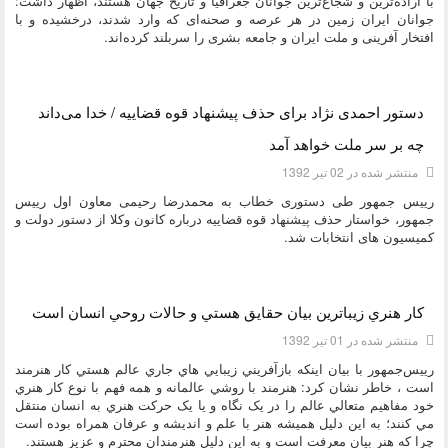
با اراده‌ترین و شجاع‌ترین جوانان جغرافیا و تاریخ جهان هستند، اظهار داشت:
جوانان ایران زمین در هر عرصه و صحنه‌ای که وارد شدند، درخشیده و با
افتخار آفرینی و ملت ایران و جامعه بشری را سربلند کرده‌اند.
دسته:
ديدگاه هاي دکتر محمود احمدی نژاد
دستور احمدی نژاد برای حذف پیشنهاد قوه قضاییه / خدا می‌داند
چه بر سر ملت خواهد آمد
منتشر شده در 02 تیر 1392
رییس جمهور طی دستوری خطاب به محمدرضا رحیمی معاون اول رییس
جمهور، خواستار حذف پیشنهاد قوه قضاییه درباره کانون وکلا از دستور دولت و
کمیسیون های انتخابات شد.
دسته:
ديدگاه هاي دکتر محمود احمدی نژاد
کار هنري زيباترين بيان حقايق هستي و حالات روحي انسان است
منتشر شده در 01 تیر 1392
رييس‌جمهور با بيان اينکه بازآفريني زيبايي هاي جاري عالم هستي کار هنرمند
است ، خاطر نشان کرد: هنرمند با روشي عالمانه و همه فهم با نوع کار هنري
خود مفاهيم متعالي عالم را در يک نگاه و يا يک حرکت هنري به انسان منتقل
مي کنند؛ به اين دليل هميشه هنر با علم و انديشه و عرفان همراه بوده است
چرا که هنر بيان معرفت است و به اين دليل هنرمندان محترم و عزيز هستند.