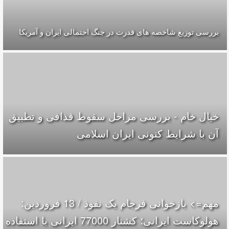
بررسی توزیع شاخصه های قدرت در جنگ احتمالی ایران و آمریکا
خیال خام - بررسی مراحل سقوط قذافی و تطبیق
آن با شرایط کنونی ایران اسلامی
مهم=> بازخوانی فرجام یک نفوذ / 13 فروردین:
هولوکاست ایرانی؛ کشتار 77000 ایرانی با استفاده