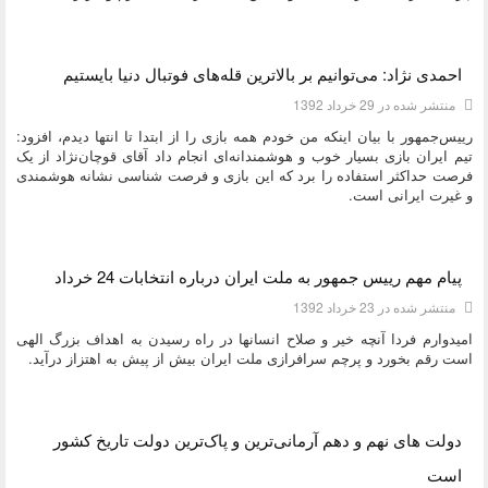
دسته:
ديدگاه هاي دکتر محمود احمدی نژاد
احمدی نژاد: می‌توانیم بر بالاترین قله‌های فوتبال دنیا بایستیم
منتشر شده در 29 خرداد 1392
رییس‌جمهور با بیان اینکه من خودم همه بازی را از ابتدا تا انتها دیدم، افزود:
تیم ایران بازی بسیار خوب و هوشمندانه‌ای انجام داد آقای قوچان‌نژاد از یک
فرصت حداکثر استفاده را برد که این بازی و فرصت شناسی نشانه هوشمندی
و غیرت ایرانی است.
دسته:
ديدگاه هاي دکتر محمود احمدی نژاد
پیام مهم رییس جمهور به ملت ایران درباره انتخابات 24 خرداد
منتشر شده در 23 خرداد 1392
امیدوارم فردا آنچه خیر و صلاح انسانها در راه رسیدن به اهداف بزرگ الهی
است رقم بخورد و پرچم سرافرازی ملت ایران بیش از پیش به اهتزاز درآید.
دسته:
ديدگاه هاي دکتر محمود احمدی نژاد
دولت های نهم و دهم آرمانی‌ترین و پاک‌ترین دولت تاریخ کشور
است