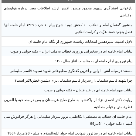
بازخوانی افشاگری سپهبد محمود منصور افسر ارشد اطلاعات مصر درباره هواپیمای
اوکراینی
منشور گفتمان امام و انقلاب - 7 /بخش دوم : شرح پیام ۱۰ خرداد ۱۳۶۹ امام خامنه ای/
فصل پنجم: حفظ عزّت و کرامت انقلابی
دلایل اهمیت سیزدهمین انتخابات ریاست جمهوری از نگاه امام خامنه ای
بیانات امام خامنه ای در سخنرانی نوروزی خطاب به ملت ایران + نکته خوانی و صوت
پیام نوروزی امام خامنه ای به مناسبت آغاز سال ۱۴۰۰
مستند در میانه آتش - اولین و آخرین گفتگوی مطبوعاتی شهید سپهبد قاسم سلیمانی
چرا شهید قاسم سلیمانی از سردار قاسم سلیمانی برای دشمن خطرناکتر است؟
بیانات مهم امام خامنه ای در عید قربان + نکته خوانی و صوت
روایت دکتر احمدی نژاد از واکنشها به طرح صلح عربستان و یمن در مصاحبه با العربی
قطر+ متن و فیلم مصاحبه
امام خامنه ای خطاب به مصطفی الکاظمی: ترور سردار سلیمانی را هرگز فراموش نمی
کنیم + نکته خوانی - 31تیر99
بیانات امام خامنه ای در سالروز شهادت امام جواد علیه‌السلام + فیلم - 26 مرداد 1364