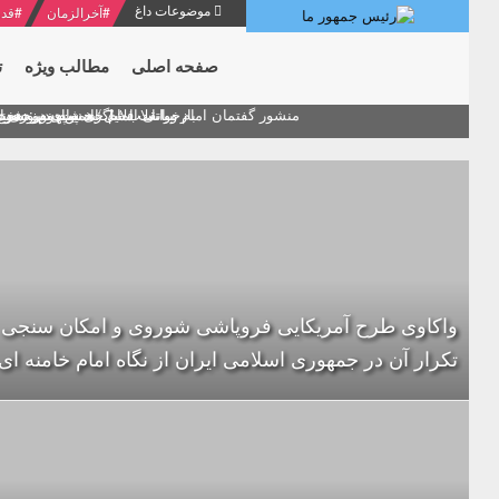
موضوعات داغ
#
آخرالزمان
#
قدر
صفحه اصلی
مطالب ویژه
ت
منشور گفتمان امام و انقلاب - 7 /بخش دوم : شرح پیام ۱۰ خرداد ۱۳۶۹ امام خامنه ای/ فصل پنجم: حفظ عزّت و کرامت انقلابی
پیام نوروزی ام
دلایل اهمیت سیزدهمین
بیانات امام خامنه ای در سخ
بازخوانی افشاگری سپهبد محمود 
واکاوی طرح آمریکایی فروپاشی شوروی و امکان سنجی
تکرار آن در جمهوری اسلامی ایران از نگاه امام خامنه ای