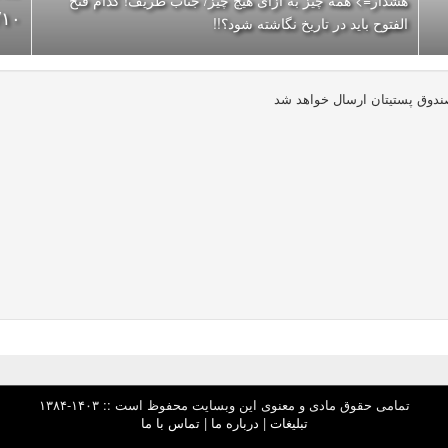
هشدار=> همه چیز به ازای هیچ چیز/ جناب ظریف! کدام فتح
/۳/۱۰
الفتوح باید در تاریخ نگاشته شود؟!!
ه صندوق پستیتان ارسال خواهد شد
تمامی حقوق مادی و معنوی این وبسایت محفوظ است :: ۱۴۰۳-۱۳۸۴
تبلیغات
|
درباره ما
|
تماس با ما