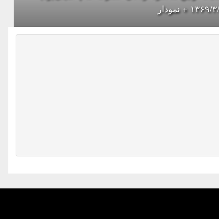
۱۳۶۹ + نمودار