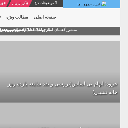
موضوعات داغ
#
آخرالزمان
#
قدر
صفحه اصلی
مطالب ویژه
ت
منشور گفتمان امام و انقلاب - 7 /بخش دوم : شرح پیام ۱۰ خرداد ۱۳۶۹ امام خامنه ای/ فصل پنجم: حفظ عزّت و کرامت انقلابی
پیام نوروزی ام
دلایل اهمیت سیزدهمین
بیانات امام خامنه ای در سخ
بازخوانی افشاگری سپهبد محمود 
جزوه: اتهام بی اساس(بررسی و نقد شایعه یازده روز
خانه نشینی)