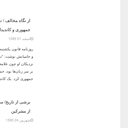
از نگاه مخالف / 
جمهوری و کاندیدا
اسفند 01 1395
و حامیانش نوشت: "در 
نزدیکان او چون غلام
بر سر زبان‌ها بود، حم
جمهوری کرد. یک کاند
برشی از تاریخ/ 
از مشرکین
شهریور 24 1395