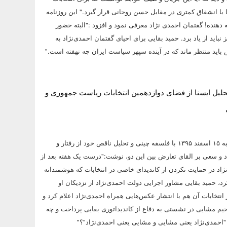
ا با انشقاق کمتری در مقابل حسن روحانی قرار گیرد." این روزنامه
ه دهنده! گفتمان احمدی نژاد معرفی نمود و افزود :"البته حضور
ز نباید از یاد برد. حمید بقایی برای احیای گفتمان احمدی‌نژاد به
اید منتظر ماند که در آینده سپهر سیاست ایران چه نهفته است."
تحلیل ایسنا از فضای دوازدهمین انتخابات ریاست جمهوری و
خبرگزاری ایسنا یکشنبه ۱۵ اسفند ۱۳۹۵ با فلسفه چینی و تحلیل ناقص خود از رفتار و
د و سعی بر القای تعارض بین این دو، نوشت:"درست یک هفته بعد از
نژاد در حمایت نکردن از کاندیدای خاصی در انتخابات که هوشمندانه
رد، حمید بقایی مشاور اجرایی دولت احمدی‌نژاد از نزدیکان او
 انتخابات آن هم با انتشار عکس‌هایی همراه احمدی‌نژاد اعلام کرد و
یم مشایی در نشستی به دفاع از کاندیداتوری بقایی پرداخت و چه
احمدی‌نژاد یعنی مشایی و مشایی یعنی احمدی‌نژاد"؟"