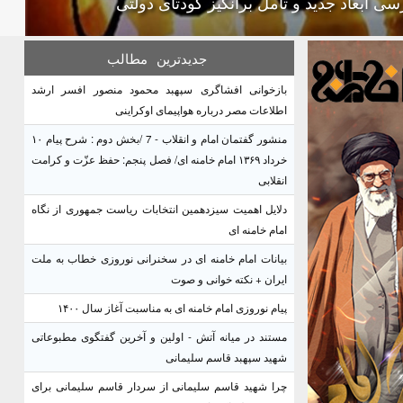
سی ابعاد جدید و تامل برانگیز کودتای دولتی
جدیدترین
مطالب
بازخوانی افشاگری سپهبد محمود منصور افسر ارشد
اطلاعات مصر درباره هواپیمای اوکراینی
منشور گفتمان امام و انقلاب - 7 /بخش دوم : شرح پیام ۱۰
خرداد ۱۳۶۹ امام خامنه ای/ فصل پنجم: حفظ عزّت و کرامت
انقلابی
دلایل اهمیت سیزدهمین انتخابات ریاست جمهوری از نگاه
امام خامنه ای
بیانات امام خامنه ای در سخنرانی نوروزی خطاب به ملت
ایران + نکته خوانی و صوت
پیام نوروزی امام خامنه ای به مناسبت آغاز سال ۱۴۰۰
مستند در میانه آتش - اولین و آخرین گفتگوی مطبوعاتی
شهید سپهبد قاسم سلیمانی
چرا شهید قاسم سلیمانی از سردار قاسم سلیمانی برای