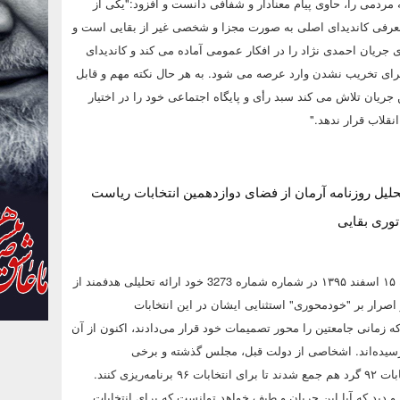
هه مردمی را، حاوی پیام‌ معنادار و شفافی دانست و افزود:"یکی از
معرفی کاندیدای اصلی به صورت مجزا و شخصی غیر از بقایی است و
جریان احمدی نژاد را در افکار عمومی آماده می کند و کاندیدای
 در دقیقه ۹۰ و برای تخریب نشدن وارد عرصه می شود. به هر حال نکته مهم و قابل
جریان تلاش می کند سبد رأی و پایگاه اجتماعی خود را در اختیار
نقلاب قرار ندهد."
تحلیل روزنامه آرمان از فضای دوازدهمین انتخابات ریاست
توری بقایی
روزنامه آرمان يکشنبه ۱۵ اسفند ۱۳۹۵ در شماره شماره 3273 خود ارائه تحلیلی هدفمند از
صرار بر "خودمحوری" استثنایی ایشان در این انتخابات
 زمانی جامعتین را محور تصمیمات خود قرار می‌دادند، اکنون از آن
 رسیده‌اند. اشخاصی از دولت قبل، مجلس گذشته و برخی
شکست‌خوردگان انتخابات ۹۲ گرد هم جمع شدند تا برای انتخابات ۹۶ برنامه‌ریزی کنند.
 و دید که آیا این جریان و طیف خواهد توانست که برای انتخابات