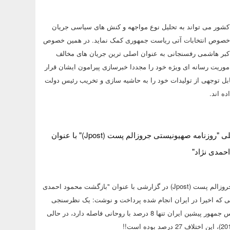
شور می تواند به تحلیل نوع مواجهه و کنش های سیاسی جریان
خصوص انتخابات آتی ریاست جمهوری کمک نماید. در همین خصوص
اکبر هاشمی رفسنجانی به عنوان اصلی ترین جریان های مخالف
موریت رسانه ای ویژه خود را مجددا خبرسازی پیرامون ایشان قرار
قابل توجهی از تولیدات خود را به حاشیه سازی و تخریب رئیس دولت
ه اند.
مهم: گزارش تحلیلی "روزنامه صهیونیستی جروزالم پست (Jpost)" با عنوان
حمدی نژاد"
روزنامه صهیونیستی جروزالم پست (Jpost) در گزارشی با عنوان "بازگشت محمود احمدی
یی که اخیرا در ایران انجام شده پرداخت و نوشت: یک نظرسنجی
نشان می دهد که رئیس جمهور پیشین ایران تنها 8 درصد با روحانی فاصله دارد، در حالی