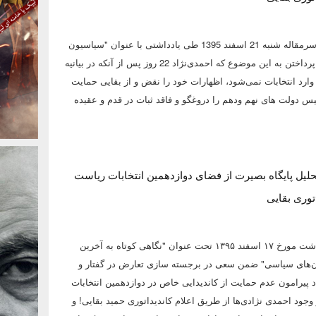
روزنامه آفتاب یزد در سرمقاله شنبه 21 اسفند 1395 طی یادداشتی با عنوان "سیاسیون
ثابت قدم کدامند؟" با پرداختن به این موضوع که احمدی‌نژاد 22 روز پس از آنکه در بیانیه‌
وارد انتخابات نمی‌شود، اظهارات خود را نقض و از بقایی حمایت
س دولت های نهم ودهم را دروغگو و فاقد ثبات در قدم و عقیده
تحلیل پایگاه بصیرت از فضای دوازدهمین انتخابات ریاست
توری بقایی
پایگاه بصیرت در یادداشت مورخ ۱۷ اسفند ۱۳۹۵ تحت عنوان "نگاهی کوتاه به آخرین
ان‌های سیاسی" ضمن سعی در برجسته سازی تعارض در گفتار و
د پیرامون عدم حمایت از کاندیدایی خاص در دوازدهمین انتخابات
جود احمدی نژادی‌ها از طریق اعلام کاندیداتوری حمید بقایی! و