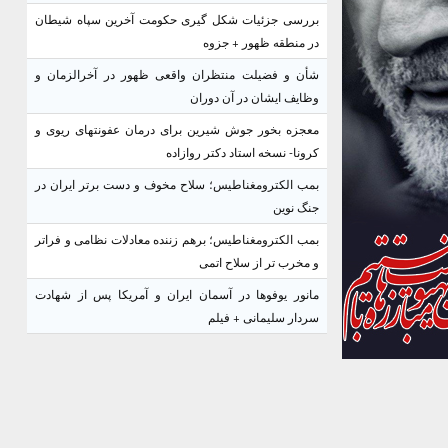
بررسی جزئیات شکل گیری حکومت آخرین سپاه شیطان
در منطقه ظهور + جزوه
شأن و فضیلت منتظران واقعی ظهور در آخرالزمان و
وظایف ایشان در آن دوران
معجزه بخور جوش شیرین برای درمان عفونتهای ریوی و
کرونا- نسخه استاد دکتر روازاده
بمب الکترومغناطیس؛ سلاح مخوف و دست برتر ایران در
جنگ نوین
بمب الکترومغناطیس؛ برهم زننده معادلات نظامی و فراتر
و مخرب تر از سلاح اتمی
مانور یوفوها در آسمان ایران و آمریکا پس از شهادت
سردار سلیمانی + فیلم