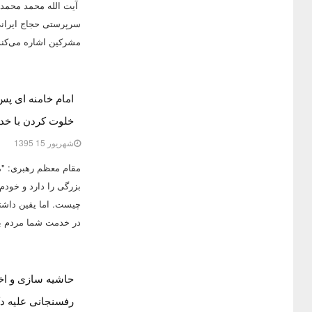
آیت الله محمد محمدی
سرپرستی حجاج ایرانی،
مشرکین اشاره می‌کند
خلوت کردن با خدا 
شهریور 15 1395
مقام معظم رهبری: "م
بزرگی را دارد و خودم
چیست. اما یقین داشتم
در خدمت شما مردم ب
حاشیه سازی و اخ
رفسنجانی علیه دکتر ا