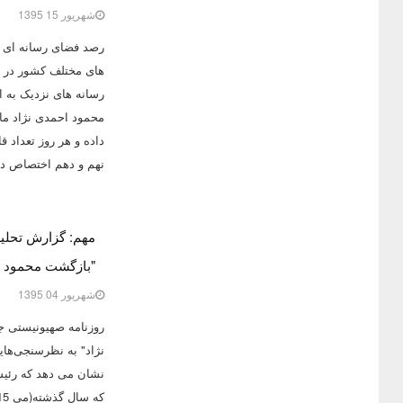
شهریور 15 1395
رصد فضای رسانه ای ک
های مختلف کشور در 
رسانه های نزدیک به 
محمود احمدی نژاد ما
داده و هر روز تعداد 
نهم و دهم اختصاص داد
"بازگشت محمود ا
شهریور 04 1395
نژاد" به نظرسنجی‌ها
که سال گذشته(می 2015)، این اختلاف 27 درصد بوده است!!