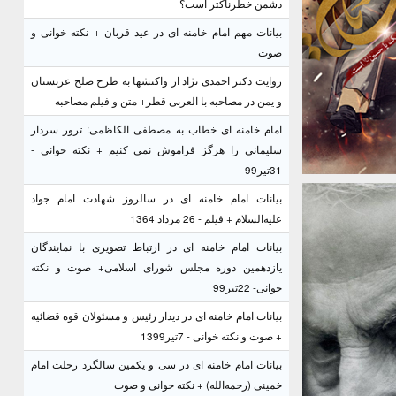
دشمن خطرناکتر است؟
بیانات مهم امام خامنه ای در عید قربان + نکته خوانی و
صوت
روایت دکتر احمدی نژاد از واکنشها به طرح صلح عربستان
و یمن در مصاحبه با العربی قطر+ متن و فیلم مصاحبه
امام خامنه ای خطاب به مصطفی الکاظمی: ترور سردار
سلیمانی را هرگز فراموش نمی کنیم + نکته خوانی -
31تیر99
بیانات امام خامنه ای در سالروز شهادت امام جواد
علیه‌السلام + فیلم - 26 مرداد 1364
بیانات امام خامنه ای در ارتباط تصویری با نمایندگان
یازدهمین دوره مجلس شورای اسلامی+ صوت و نکته
خوانی- 22تیر99
بیانات امام خامنه ای در دیدار رئیس و مسئولان قوه قضائیه
+ صوت و نکته خوانی - 7تیر1399
بیانات امام خامنه ای در سی و یکمین سالگرد رحلت امام
خمینی (رحمه‌الله) + نکته خوانی و صوت