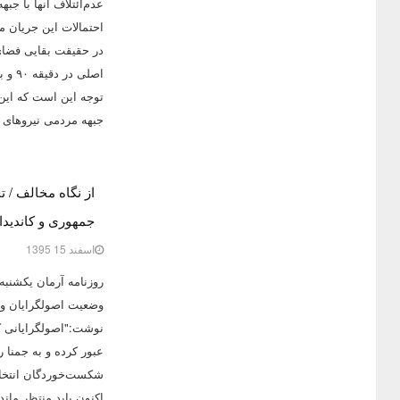
عدم‌ائتلاف آنها با جب
احتمالات این جریان 
در حقیقت بقایی فضای 
اصلی
توجه این است که این 
جبهه مردمی نیروهای ا
از نگاه مخالف / 
جمهوری و کاندیدا
اسفند 15 1395
وضعیت اصولگرایان و ا
نوشت:"اصولگرایانی که
عبور کرده و به جمنا
اکنون باید منتظر ماند