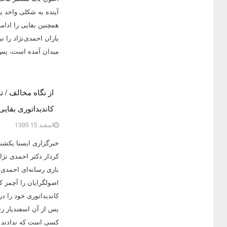
آینده به شکلی واحد ی
همچنین بقایی را ادام
یاران احمدی‌نژاد را نی
میدان آمده است، پس ب
از نگاه مخالف / 
کاندیداتوری بقایی
اسفند 15 1395
کردار دکتر احمدی نژا
بازی رسانه‌ای احمدی‌
اصولگرایان را آچمز ک
کاندیداتوری خود را در
پس از آن اسفندیار رح
کسی است که ندادند "