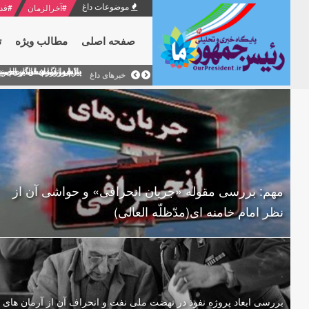
موضوعات داغ
#
آخرالزمان
#
قد
صفحه اصلی
مطالب ویژه
ت
منشور گفتمان امام و انقلاب - 7 /بخش دوم : شرح پیام ۱۰ خرداد ۱۳۶۹ امام خامنه ای/ فص
پیام نوروزی امام خامنه 
دلایل اهمیت سیزدهمین
بیانات امام خامنه ای
بازخوانی افشاگری سپه
خبرهای داغ
مهم: بررسی مقوله «جریان انحرافی» و حواشی آن از
نظر امام خامنه ای(مدّظلّه العالی)
بررسی ابعاد پروژه نفوذ در نهضت ملی نفت و انحراف آن از آرمان های