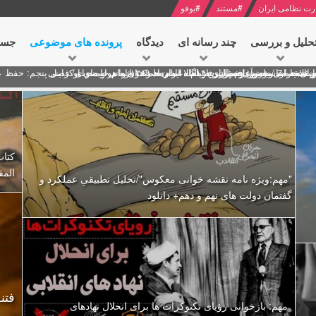
رت نظامی ایران
#
مستند
#
یوفو
حلیل و بررسی
چند رسانه ای
دیدگاه‌
پرونده های موضوعی
جست
ل پنجم: حفظ عزّت و کرامت انقلابی
ای به مناسبت آغاز سال ۱۴۰۰
 انتخابات ریاست جمهوری از نگاه امام خامنه ای
 در سخنرانی نوروزی خطاب به ملت ایران + نکته خوانی و صوت
بد محمود منصور افسر ارشد اطلاعات مصر درباره هواپیمای اوکراینی
کتاب
المق
"مهم:ویژه نامه نقشه خوانی معکوس"/تحلیل تطبیقیِ عملکرد و
گفتمان دولت های نهم و دهم+ دانلود
مهم: بازخوانی رؤیای تکنوکرات ها برای انحلال نهادهای