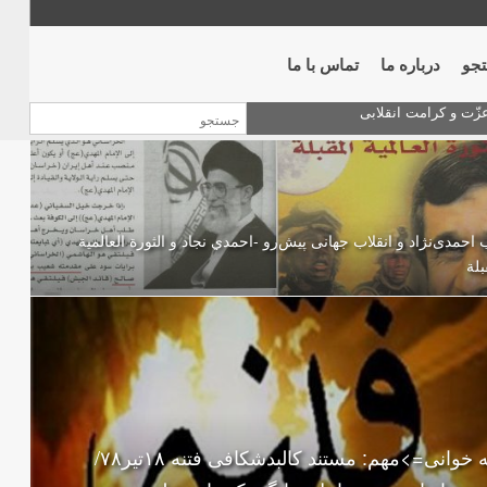
جو
درباره ما
تماس با ما
 احمدی‌نژاد و انقلاب جهانی پيش‌رو -احمدي نجاد و الثورة العالمیة
بلة
فتنه خوانی=>مهم: مستند کالبدشکافی فتنه ۱۸تير۷۸/