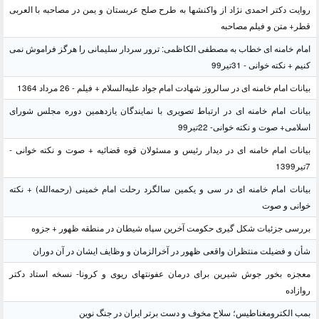
روایت دکتر احمدی نژاد از واکنشها به طرح صلح عربستان و یمن در مصاحبه با العربی
قطر+ متن و فیلم مصاحبه
امام خامنه ای خطاب به مصطفی الکاظمی: ترور سردار سلیمانی را هرگز فراموش نمی
کنیم + نکته خوانی - 31تیر99
بیانات امام خامنه ای در سالروز شهادت امام جواد علیه‌السلام + فیلم - 26 مرداد 1364
بیانات امام خامنه ای در ارتباط تصویری با نمایندگان یازدهمین دوره مجلس شورای
اسلامی+ صوت و نکته خوانی- 22تیر99
بیانات امام خامنه ای در دیدار رئیس و مسئولان قوه قضائیه + صوت و نکته خوانی -
7تیر1399
بیانات امام خامنه ای در سی و یکمین سالگرد رحلت امام خمینی (رحمه‌الله) + نکته
خوانی و صوت
بررسی جزئیات شکل گیری حکومت آخرین سپاه شیطان در منطقه ظهور + جزوه
شأن و فضیلت منتظران واقعی ظهور در آخرالزمان و وظایف ایشان در آن دوران
معجزه بخور جوش شیرین برای درمان عفونتهای ریوی و کرونا- نسخه استاد دکتر
روازاده
بمب الکترومغناطیس؛ سلاح مخوف و دست برتر ایران در جنگ نوین