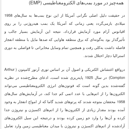
همه‌چیز در مورد بمب‌های الکترومغناطیسی (EMP)
در حقیقت دلیل اصلی نگرانی آمریکا از این نوع بمب‌ها به سال‌های 1958
میلادی بازمی‌گردد یعنی زمانی که آمریکا یک بمب هیدروژنی را بر روی
اقیانوس آرام مورد آزمایش قرارداد، نتیجه این آزمایش بسیار جالب و
تأثیرگذار بود به‌گونه‌ای که برق منطقه هاوایی که صدها مایل با منطقه انفجار
فاصله داشت به‌کلی رفت و همچنین تمام وسایل مخابراتی تا فواصلی به دوری
استرالیا دچار اختلال شدند.
درواقع اغتشاش الکتریکی و اصول آن بر اساس توری آرتور کامپتون ( Arthur
Compton) در سال 1925 پایه‌ریزی شده است، ادعای مطرح‌شده در نظریه
گفته‌شده بدین گونه است که فوتون‌های انرژی الکترومغناطیسی می‌تواند
الکترون‌ها را از اتم‌هایی با عدد اتمی کم جدا کند، در آزمایش‌های سال‌های
1958 محققان متوجه شدند که پرتوهای شدید گاما که از امواج انفجار به وجود
آمده بودند مقدار زیادی از الکترون‌ها را از اتم‌های اکسیژن و نیتروژن جدا
کرده و آن‌ها را وارد جو زمین کرده بودند و درنتیجه این سیل الکترون‌های
آزادشده از اتم‌های اکسیژن و نیتروژن با میدان مغناطیسی زمین وارد تعامل