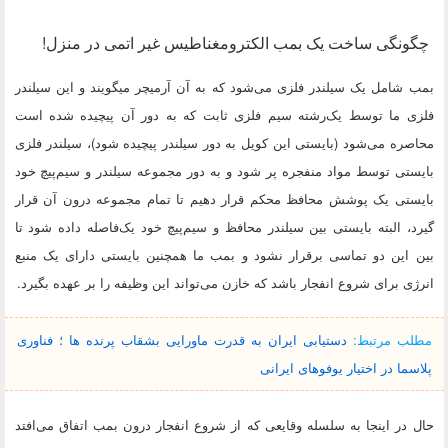
چگونگی ساخت یک بمب الکترومغناطیس غیر اتمی در منزل!
بمب شامل یک سیلندر فلزی می‌شود که به آن آرمیچر میگویند و این سیلندر
فلزی ما توسط یک‌رشته سیم فلزی ثابت که به دور آن پیچیده شده است
محاصره می‌شود (بایستی این کویل به دور سیلندر پیچیده شود)، سیلندر فلزی
بایستی توسط مواد منفجره پر شود و به دور مجموعه سیلندر و سیم‌پیچ خود
بایستی یک پوشش محافظ محکم قرار دهیم تا تمام مجموعه درون آن قرار
گیرد، البته بایستی بین سیلندر محافظ و سیم‌پیچ خود یک‌فاصله داده شود تا
بین این دو تماسی برقرار نشود و بمب ما همچنین بایستی دارای یک منبع
انرژی برای شروع انفجار باشد که خازن می‌تواند این وظیفه را بر عهده بگیرد.
مطلب مرتبط:
دستیابی ایران به قدرت ماورایی بشقاب پرنده ها ؛ فناوری
پلاسما در اختیار یوفوهای ایرانی
حال در اینجا به سلسله وقایعی که از شروع انفجار درون بمب اتفاق می‌افتد