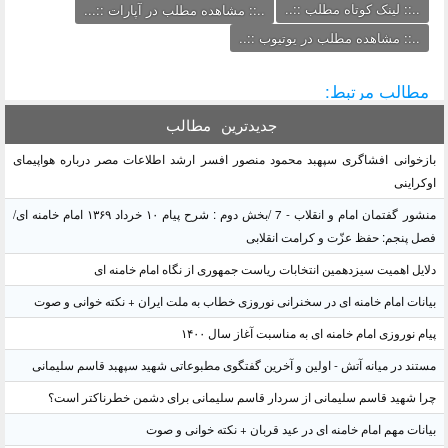
..:: لینک کوتاه مطلب ::..
..:: مشاهده مطلب در آپارات ::...
..:: مشاهده مطلب در یوتیوب ::..
مطالب مرتبط:
جدیدترین
مطالب
بازخوانی افشاگری سپهبد محمود منصور افسر ارشد اطلاعات مصر درباره هواپیمای
اوکراینی
منشور گفتمان امام و انقلاب - 7 /بخش دوم : شرح پیام ۱۰ خرداد ۱۳۶۹ امام خامنه ای/
فصل پنجم: حفظ عزّت و کرامت انقلابی
دلایل اهمیت سیزدهمین انتخابات ریاست جمهوری از نگاه امام خامنه ای
بیانات امام خامنه ای در سخنرانی نوروزی خطاب به ملت ایران + نکته خوانی و صوت
پیام نوروزی امام خامنه ای به مناسبت آغاز سال ۱۴۰۰
مستند در میانه آتش - اولین و آخرین گفتگوی مطبوعاتی شهید سپهبد قاسم سلیمانی
چرا شهید قاسم سلیمانی از سردار قاسم سلیمانی برای دشمن خطرناکتر است؟
بیانات مهم امام خامنه ای در عید قربان + نکته خوانی و صوت