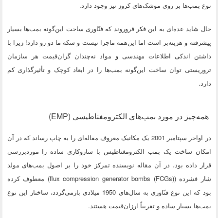
نوع بمب‌ها بر روی موشک‌های کروز نیز وجود دارد.
حال شاید عده‌ای به این فکر فروروند که فنّاوری ساخت این‌گونه بمب‌ها بسیار
پیشرفته و هزینه‌بر است اما این‌همه ماجرا نیست و سکه ما دو رو دارد! زیرا با
داشتن اندکی اطلاعات مهندسی و مواد نه‌چندان گران‌قیمت هر سازمان
تروریستی توان ساخت این‌گونه بمب‌ها را در ابعاد کوچک و تأثیرگذاری کم
دارد.
همه‌چیز در مورد بمب‌های الکترومغناطیسی (EMP)
در اواخر سپتامبر 2001 یک مکانیک معروف مقاله‌ای را به چاپ رساند که در آن
امکان ساخت یک بمب الکترومغناطیس با سازوکاری ساده را موردبررسی
قرار داده بود، در آن مقاله نویسنده تمرکز خود را بر اصول بمب‌های مولد
شار فشرده (flux compression generator bombs (FCGs)) معطوف کرده
بود که این نوع فنّاوری به سال‌های 1950 میلادی بازمی‌گردد، ساختار این نوع
بمب‌ها بسیار ساده و تقریباً ارزان‌قیمت هستند.