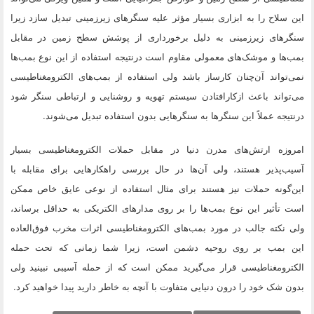
این سلاح را به ابزاری بسیار مؤثر علیه سنگرهای زیرزمینی تبدیل سازد زیرا
سنگرهای زیرزمینی به دلیل برخورداری از پوشش سطح زمین در مقابل
بمب‌ها و موشک‌های معمولی مقاوم است درنتیجه استفاده از این نوع بمب‌ها
نمی‌تواند آن‌چنان کارساز باشد ولی استفاده از بمب‌های الکترومغناطیسی
می‌تواند باعث ازکارافتادن سیستم تهویه و روشنایی و ارتباطی سنگر شود
درنتیجه عملاً این سنگرها به سنگرهایی بدون استفاده تبدیل می‌شوند.
امروزه ارتش‌های مدرن دنیا در مقابل حملات الکترومغناطیسی بسیار
آسیب‌پذیر هستند، ولی آن‌ها در حال بررسی راهکارهایی برای مقابله با
این‌گونه حملات نیز هستند برای مثال استفاده از نوعی عایق خاص ممکن
است تأثیر این نوع بمب‌ها را بر روی مدارهای الکتریکی به حداقل برساند،
ولی نکته جالب در مورد بمب‌های الکترومغناطیسی اثرات مخرب فوق‌العاده
این بمب بر روی روحیه دشمن است، زیرا شما زمانی که تحت حمله
الکترومغناطیسی قرار می‌گیرید ممکن است که از حمله آسیبی نبینید ولی
بدون شک خود را درون دنیایی متفاوت با آنچه به خاطر دارید پیدا خواهید کرد.