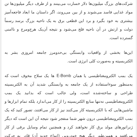
شرکت‌های بزرگ میلیون‌ها دلار خسارت می‌بینند و از طرف دیگر میلیون‌ها تن
مواد غذایی فاسد می‌شوند و از بین می‌روند، اگر داستان ما ابعاد فاجعه‌آمیز
بیشتری به خود بگیرد و برد این قطعی برق به یک ناحیه بزرگ برسد رسماً
دولت و ارتش در آن ناحیه فلج می‌شود و نتیجه آن‌یک هرج‌ومرج و ناامنی
گسترده است.
این‌ها بخشی از واقعیات وابستگی بی‌حدومرز جامعه امروزی بشر به
الکتریسیته و به‌صورت کلی انرژی است.
یک بمب الکترومغناطیسی یا همان E-Bomb ها یک سلاح مخوف است که
به‌منظور سوءاستفاده از یک جامعه به وابستگی شدید آن به الکتریسیته
طراحی و ساخته‌شده است، ولی جالب است که بدانید یک بمب
الکترومغناطیسی نه‌تنها منابع الکتریسیته را از کار می‌اندازد بلکه تمام ابزارها و
ماشین‌هایی که با الکتریسیته کار می‌کنند نیز از کار می‌افتند، تصور کنید که یک
بمب الکترومغناطیسی درون شهر شما منفجر شود نتیجه آن این است که دیگر
ژنراتورهای مولد برق کار نخواهند کرد و همچنین تمام وسایل برقی از کار
می‌افتند و همین‌طور دیگر هیچ خودرویی (انواع جدید آن) قادر به حرکت