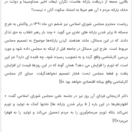
بالایی جمعه از دریافت یارانه هاست؛ نگران تبعات اخیر صداوسیما و دولت در
حذف یارانه مردم « آن هم صرفا به استناد سکوت آنان » نیست؟
ریاست محترم مجلس شورای اسلامی نیز ششم دی ماه ۱۳۹۱ در واکنش به طرح
مسئله ۵ برابر شدن یارانه های نقدی می گوید: « چند بار رهبر انقلاب به حق تذکر
دادند که در این مسائل، مانند هدفمند کردن یارانه‌ها موضوع به تصمیم مجلس
مربوط است. طرح این مسائل در جامعه قبل از اینکه به مجلس داده شود و مورد
بررسی کارشناسی واقع گردد و به تصویب رسیده شود، چه فایده ای دارد؟ جز این
است که تورم را افزایش می دهد؟ همان گونه که در این روزها قیمت ارز افزایش
یافت و قطعا مجلس تحت فشار تصمیم نخواهدگرفت. مبنای کار مجلس
کارشناسی واقع بینانه اقتصادی خواهد بود.»[۱]
دکتر لاریجانی فردای آن روز نیز در جلسه علنی مجلس شورای اسلامی گفت: «
اظهارنظرها در این باره ( ۵ برابر شدن یارانه ها) نه‌تنها کمک به تولید و تورم
نمی‌کند بلکه تورم سرسام‌آوری را به مردم تحمیل می‌کند و تولید را به قهقرا
می‌برد»[۲]