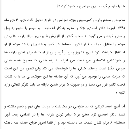
ها را دارد چگونه با این موضوع برخورد کردند؟
مصباحی مقدم رئیس کمیسیون ویژه مجلس در طرح تحول اقتصادی، ۳ دی ماه
۱۳۹۱ تلویحا دکتر احمدی نژاد را متهم به کار انتخاباتی و مردم را متهم به پول
پرستی کرده و می گوید: « سخن گفتن از افزایش ۵ برابری مبلغ یارانه ها یعنی
مردم را مقابل مجلس قرار دادن….مسلما هر کس وعده پول بدهد مردم از او
استقبال خواهند کرد.» وی ۱۷ روز پس از آن، پس از اینکه ۵ برابر شدن یارانه ها
را خودکشی اقتصادی می نامد، می افزاید: « رقم هایی که مطرح شده خیلی
هوس انگیز است و حتما خیلی ها را خوشحال می کند ولی تصور من این است
که هزینه هایی را بوجود می آورد که آن هزینه ها این خوشحالی ها را به شدت
تحت تاثیر قرار می دهد و در صورت ۵ برابر شدن یارانه ها باید کارگر افغانی وارد
کنیم!»
آیا آقای احمد توکلی که ید طولایی در مخالفت با دولت های نهم و دهم داشته و
قصد دکتر احمدی نژاد مبنی بر ۵ برابر کردن یارانه ها را در اقدامی رعب آور،
مستلزم ۸ برابر شدن قیمت ها دانسته بود و از قضا امروز طراح حذف سه دهک