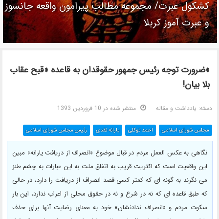
کشکول عبرت/ مجموعه مطالب پیرامون واقعه جانسوز
و عبرت آموز کربلا
»ضرورت توجه رئیس جمهور حقوقدان به قاعده «قبح عقاب
بلا بیان!
دسته:
یادداشت و مقاله
منتشر شده در 10 فروردين 1393
مجلس شورای اسلامی
احمد توکلی
یارانه نقدی
رئیس مجلس شورای اسلامی
نگاهی به عکس العمل مردم در قبال موضوع «انصراف از دریافت یارانه» مبین
این واقعیت است که اکثریت قریب به اتفاق ملت به این عبارات به چشم طنز
می نگرند به گونه ای که کمتر کسی قصد انصراف از دریافت را دارد، در حالی
که طبق قاعده ای که نه در شرع و نه در حقوق محلی از اعراب ندارد، این بار
سکوت مردم و «انصراف ندادنشان» خود به معنای رضایت آنها برای حذف