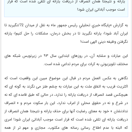
یارانه و نتیجتا همان انصراف از دریافت یارانه ای تلقی شده است که قرار
است موجب آبادانی ایران شود!
به گزارش «پايگاه خبري تحليلي رئيس جمهور ما» به نقل از میدان 72/نگیرید تا
ایران آباد شود!؛ یارانه نگیرید تا در بخش درمان، مشکلات را حل کنیم!؛ یارانه
نگرفتن وظیفه دینی الهی است!
این عبارات و مشابه آن، در روزهای ابتدایی سال ۹۳ در زیرنویس شبکه های
مختلف تلویزیونی به کرات برای مردم تداعی شده است.
نگاهی به عکس العمل مردم در قبال این موضوع مبین این واقعیت است که
اکثریت قریب به اتفاق ملت به این عبارات به چشم طنز می نگرند به گونه ای که
هیچکس قصد انصراف از دریافت یارانه را ندارد، در حالی که طبق قاعده ای که نه
در شرع و نه در حقوق محلی از اعراب ندارد، این بار سکوت مردم و « انصراف
ندادنشان » خود به معنای رضایت آنها برای حذف یارانه و نتیجتا همان انصراف از
دریافت یارانه ای تلقی شده است که قرار است موجب آبادانی ایران شود! امری
که البته با عدم اطلاع رسانی رسانه های مکتوب، مجازی و مهم تر از همه