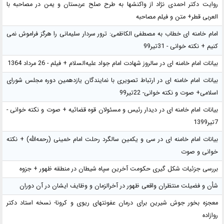
روایت دکتر احمدی نژاد از واکنشها به طرح صلح عربستان و یمن در مصاحبه با
العربی قطر+ متن و فیلم مصاحبه
امام خامنه ای خطاب به مصطفی الکاظمی: ترور سردار سلیمانی را هرگز فراموش نمی
کنیم + نکته خوانی - 31تیر99
بیانات امام خامنه ای در سالروز شهادت امام جواد علیه‌السلام + فیلم - 26 مرداد 1364
بیانات امام خامنه ای در ارتباط تصویری با نمایندگان یازدهمین دوره مجلس شورای
اسلامی+ صوت و نکته خوانی- 22تیر99
بیانات امام خامنه ای در دیدار رئیس و مسئولان قوه قضائیه + صوت و نکته خوانی -
7تیر1399
بیانات امام خامنه ای در سی و یکمین سالگرد رحلت امام خمینی (رحمه‌الله) + نکته
خوانی و صوت
بررسی جزئیات شکل گیری حکومت آخرین سپاه شیطان در منطقه ظهور + جزوه
شأن و فضیلت منتظران واقعی ظهور در آخرالزمان و وظایف ایشان در آن دوران
معجزه بخور جوش شیرین برای درمان عفونتهای ریوی و کرونا- نسخه استاد دکتر
روازاده