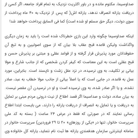
صداوسیما، مکتوم مانده و در باور اکثریت نزدیک به تمام افراد جامعه، اگر کسی از
دریافت یارانه انصراف ندهد، یارانه اش( که پس از نزدیک به ۴۰ ماه پرداخت از
سوی دولت، دیگر حق مسلم او شده است) کما فی السابق پرداخت خواهد شد!
اینکه صداوسیما چگونه وارد این بازی خطرناک شده است را باید به زمان دیگری
واگذاشت ولیکن قاعده قبح عقاب بلا بیان که از سوی اصولیین و به تبع آن
حقوقدانان مورد پذیرش قرار گرفته و از قواعد عقلی و مبتنی بر پذیرش حسن و
قبح عقلی است به این معناست که کیفر کردن شخصی که از جانب شارع و مولا
بیانی بر تکلیف، به وی نرسیده، در نزد عقل زشت و ناپسند است. بنابراین، مورد
عمل به قاعده، در جایی است که یا اصلاً بیانی از جانب مولا خطاب به عبد، صادر
نشده، و یا اگر صادر شده، به وی نرسیده است و او در نرسیدن آن مقصر نیست.
به بیان ساده، دولت و صداسیما اگر قصد اطلاع از نیت درونی مردم مبنی بر تمایل
به دریافت و یا تمایل به انصراف از دریافت یارانه را دارند، می بایست ابتدا اطلاع
رسانی نمایند که در صورتی که فقط در عرض ۲۴ ساعت ( بسته به کد ملی
سرپرست خانوار، تنها در «یکی از روزهای» ۲۰ تا ۲۹ فروردین) سرپرست خانوار در
سامانه اینترنتی سازمان هدفمندی یارانه ها ثبت نام ننماید، یارانه کل خانواده وی