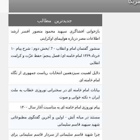
مریکا
جدیدترین
مطالب
بازخوانی افشاگری سپهبد محمود منصور افسر ارشد
اطلاعات مصر درباره هواپیمای اوکراینی
منشور گفتمان امام و انقلاب - 7 /بخش دوم : شرح پیام ۱۰
خرداد ۱۳۶۹ امام خامنه ای/ فصل پنجم: حفظ عزّت و کرامت
انقلابی
دلایل اهمیت سیزدهمین انتخابات ریاست جمهوری از نگاه
امام خامنه ای
بیانات امام خامنه ای در سخنرانی نوروزی خطاب به ملت
ایران + نکته خوانی و صوت
پیام نوروزی امام خامنه ای به مناسبت آغاز سال ۱۴۰۰
مستند در میانه آتش - اولین و آخرین گفتگوی مطبوعاتی
شهید سپهبد قاسم سلیمانی
چرا شهید قاسم سلیمانی از سردار قاسم سلیمانی برای