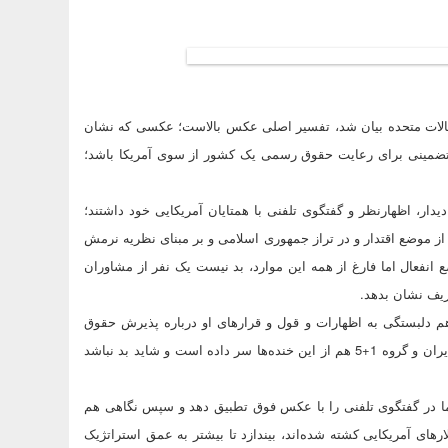
یالات متحده بیان شد، تفسیر اصلی عکس بالاست؛ عکسی که نشان
 تضمینی برای رعایت حقوق رسمی یک کشور از سوی آمریکا باشد؛
دار، اظهارنظر و گفتگوی تلفنی با همتایان آمریکایی خود داشتند؛
ز موضع اقتدار و در تراز جمهوری اسلامی و بر مبنای نظریه نرمش
وضع انفعال اما فارغ از همه این موارد، بد نیست یک نفر از مشاوران
ریف نشان بدهد.
وهم دلبستگی به اظهارات و قول و قرارهای او درباره پذیرش حقوق
مردم ایران را بترکاند؛ چرا که وزیر خارجه ایالات متحده آمریکا در نشست ایران و گروه 1+5 هم از این خنده‌ها سر داده است و شاید بد نباشد
باما در گفتگوی تلفنی را با عکس فوق تطبیق دهد و سپس نگاهی هم
رهای آمریکایی کشته شده‌اند، بیندازد تا بیشتر به عمق استراتژیک