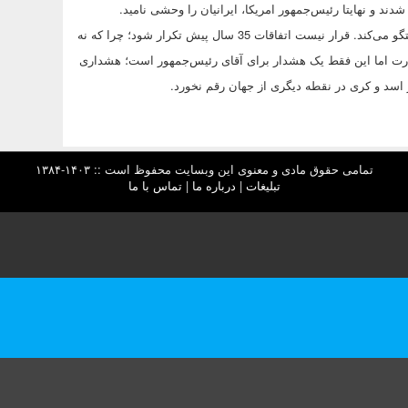
ند و نهایتا رئیس‌جمهور امریکا، ایرانیان را وحشی نامید.
اکنون پس از سه دهه، حسن روحانی با رئیس‌جمهور ایالات متحده آمریکا گفتگو می‌کند. قرار نیست اتفاقات 35 سال پیش تکرار شود؛ چرا که نه
ج قدرت اما این فقط یک هشدار برای آقای رئیس‌جمهور است؛ هشداری
اسد و کری در نقطه دیگری از جهان رقم نخورد.
تمامی حقوق مادی و معنوی این وبسایت محفوظ است :: ۱۴۰۳-۱۳۸۴
تبلیغات
|
درباره ما
|
تماس با ما