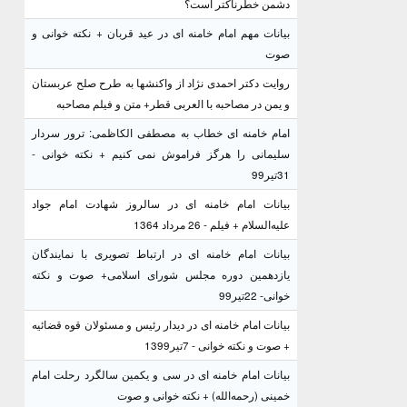
دشمن خطرناکتر است؟
بیانات مهم امام خامنه ای در عید قربان + نکته خوانی و
صوت
روایت دکتر احمدی نژاد از واکنشها به طرح صلح عربستان
و یمن در مصاحبه با العربی قطر+ متن و فیلم مصاحبه
امام خامنه ای خطاب به مصطفی الکاظمی: ترور سردار
سلیمانی را هرگز فراموش نمی کنیم + نکته خوانی -
31تیر99
بیانات امام خامنه ای در سالروز شهادت امام جواد
علیه‌السلام + فیلم - 26 مرداد 1364
بیانات امام خامنه ای در ارتباط تصویری با نمایندگان
یازدهمین دوره مجلس شورای اسلامی+ صوت و نکته
خوانی- 22تیر99
بیانات امام خامنه ای در دیدار رئیس و مسئولان قوه قضائیه
+ صوت و نکته خوانی - 7تیر1399
بیانات امام خامنه ای در سی و یکمین سالگرد رحلت امام
خمینی (رحمه‌الله) + نکته خوانی و صوت