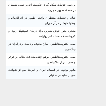
بررسی جزئیات شکل گیری حکومت آخرین سپاه شیطان
در منطقه ظهور + جزوه
شأن و فضیلت منتظران واقعی ظهور در آخرالزمان و
وظایف ایشان در آن دوران
معجزه بخور جوش شیرین برای درمان عفونتهای ریوی و
کرونا- نسخه استاد دکتر روازاده
بمب الکترومغناطیس؛ سلاح مخوف و دست برتر ایران در
جنگ نوین
بمب الکترومغناطیس؛ برهم زننده معادلات نظامی و فراتر
و مخرب تر از سلاح اتمی
مانور یوفوها در آسمان ایران و آمریکا پس از شهادت
سردار سلیمانی + فیلم