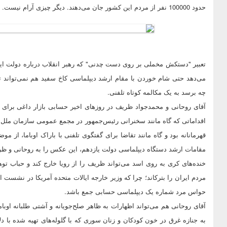
حدود 100000 نفر از مردم این کشور جان می‌دهند. دیگر چیزی آرام نیست.
تعبیر "دستکش مخملی بر روی دست چدنی" که رهبر انقلاب درباره دولت ا
می‌دهد حتی شام خوردن با مقام ارشد دیپلماسی کاخ سفید هم نمی‌تواند
چه برسد به یک مکالمه کوتاه تلفنی.
آقای روحانی و محمدجواد ظریف در روزهای اخیر حسابی بازار داغی برای دی
اقداماتی که گاه مانند سخنرانی رئیس‌جمهور در مجمع عمومی سازمان ملل ا
قهرمانانه بود و گاه مانند تقاضا برای گفتگوی تلفنی با باراک اوباما، از م
مقامات ارشد دستگاه دیپلماسی دولت یازدهم، این عکس را به روحانی و ظ
خنده‌های کری به روی اسد می‌تواند ظریف را از رویا خارج کند و حباب ت
حواس مرد شماره یک دیپلماسی حسابی جمع باشد.
آقای روحانی هم می‌تواند اظهارات به ظاهر صلح‌جویانه و آشتی طلبانه او
به جنازه غرق در خون کودکان و زنان سوری که با گلوله‌های تهیه شده با دلا