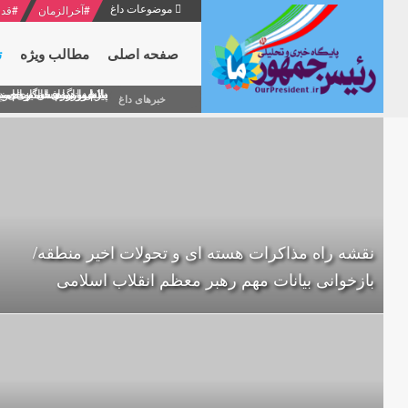
موضوعات داغ
#
آخرالزمان
#
قدر
صفحه اصلی
مطالب ویژه
ت
منشور گفتمان امام و انقلاب - 7 /بخش دوم : شرح پیام ۱۰ خرداد ۱۳۶۹ امام خامنه ای/ فص
پیام نوروزی امام خامنه 
دلایل اهمیت سیزدهمین
بیانات امام خامنه ای
بازخوانی افشاگری سپه
خبرهای داغ
نقشه راه مذاکرات هسته ای و تحولات اخیر منطقه/
بازخوانی بیانات مهم رهبر معظم انقلاب اسلامی