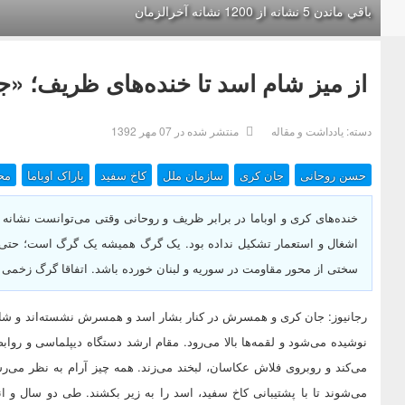
باقي ماندن 5 نشانه از 1200 نشانه‌ آخرالزمان
از میز شام اسد تا خنده‌های ظریف؛ «
دسته:
یادداشت و مقاله
منتشر شده در 07 مهر 1392
حسن روحانی
جان کری
سازمان ملل
کاخ سفید
باراک اوباما
مح
خنده‌های کری و اوباما در برابر ظریف و روحانی وقتی می‌توانست نشانه 
اشغال و استعمار تشکیل نداده بود. یک گرگ همیشه یک گرگ است؛ حتی ا
سختی از محور مقاومت در سوریه و لبنان خورده باشد. اتفاقا گرگ زخمی خ
رجانیوز: جان کری و همسرش در کنار بشار اسد و همسرش نشسته‌اند و شام م
نوشیده می‌شود و لقمه‌ها بالا می‌رود. مقام ارشد دستگاه دیپلماسی و رو
می‌کند و روبروی فلاش عکاسان، لبخند می‌زند. همه چیز آرام به نظر می‌رسد
می‌شوند تا با پشتیبانی کاخ سفید، اسد را به زیر بکشند. طی دو سال و ا