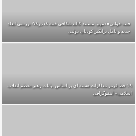
فتنه خوانی=>مهم: مستند کالبدشکافی فتنه ۱۸تير۷۸/ بررسی ابعاد
جدید و تامل برانگیز کودتای دولتی
۱۹ خط قرمز مذاکرات هسته ای بر اساس بیانات رهبر معظم انقلاب
اسلامی+ اینفوگرافی