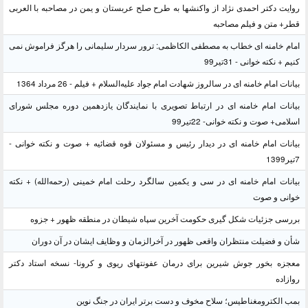
روایت دکتر احمدی نژاد از واکنشها به طرح صلح عربستان و یمن در مصاحبه با العربی
قطر+ متن و فیلم مصاحبه
امام خامنه ای خطاب به مصطفی الکاظمی: ترور سردار سلیمانی را هرگز فراموش نمی
کنیم + نکته خوانی - 31تیر99
بیانات امام خامنه ای در سالروز شهادت امام جواد علیه‌السلام + فیلم - 26 مرداد 1364
بیانات امام خامنه ای در ارتباط تصویری با نمایندگان یازدهمین دوره مجلس شورای
اسلامی+ صوت و نکته خوانی- 22تیر99
بیانات امام خامنه ای در دیدار رئیس و مسئولان قوه قضائیه + صوت و نکته خوانی -
7تیر1399
بیانات امام خامنه ای در سی و یکمین سالگرد رحلت امام خمینی (رحمه‌الله) + نکته
خوانی و صوت
بررسی جزئیات شکل گیری حکومت آخرین سپاه شیطان در منطقه ظهور + جزوه
شأن و فضیلت منتظران واقعی ظهور در آخرالزمان و وظایف ایشان در آن دوران
معجزه بخور جوش شیرین برای درمان عفونتهای ریوی و کرونا- نسخه استاد دکتر
روازاده
بمب الکترومغناطیس؛ سلاح مخوف و دست برتر ایران در جنگ نوین