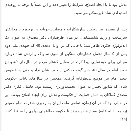
تلاش بود تا با ایجاد اصلاح، شرایط را تغییر دهد و این عملاً با توجه به روحیه‌ی
استبدادی شاه غیرممکن می‌نمود.
پس از مصدق نیز رویکرد سازشکارانه و مصلحت‌جویانه در برخورد با مخالفان
سرسخت و رژیم شاهنشاهی، در میان طرفداران دکتر مصدق، به عنوان یک
ایدئولوژی فکری ظاهر شد؛ تا جایی که در اوایل دهه‌ی 40 که جبهه‌ی ملی دوم
پس از 9 سال تحمل فشارهای سنگین از سوی ساواک و ارتش شاه دوباره
مجالی برای خودنمایی پیدا کرد، در مقابل کشتار مردم در سال‌های 42 و نیز
تبعید امام در سال 43، هیچ گونه حرکتی از خود نشان نداد و حتی در خصوص
تبعید امام نیز موضع بی‌طرفانه گرفت. همچنین در سال‌های پایانی حکومت
شاه، که شاپور بختیار به عنوان نخست‌وزیری رسیده بود، حامیان فکری دکتر
مصدق کماکان به دنبال حمایت از حکومت و تلاش برای ایجاد اصلاح بودند. این
در حالی بود که در آن زمان، تمامی ملت ایران به رهبری حضرت امام خمینی
(رحمت الله علیه) بسیج شده بودند تا حکومت طاغوتی پهلوی را ساقط کنند.
[14]