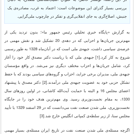
بررسی بسیار گذرای این موضوعات است: اعتماد به غرب، مصادره‌ی یک
جنبش، اصلاح‌گری به جای انقلابی‌گری و تفکر در چارچوب ملی‌گرایی.
به گزارش «پايگاه خبري تحليلي رئيس جمهور ما»؛ بدون تردید یکی از
مهم‌ترین جریان‌ها و احزابی که در دهه‌ی 20 تشکیل شد و نقش مهمی در
عرصه‌ی سیاسی داشت، جبهه‌ی ملی است که در آبان‌ماه 1328 به طور رسمی
شروع به کار کرد.[1] جبهه‌ی ملی که با ریاست دکتر مصدق کار خود را آغاز
کرد، شامل جریان‌ها و احزاب مختلف دیگری نیز می‌شد. در واقع مؤسسان
جبهه‌ی ملی، مدیران برخی جراید، احزاب و گروه‌های سیاسی بودند که با حفظ
تشکل حزبی خود به عضویت جبهه‌ی ملی درآمدند.[2] دکتر مصدق با پیشنهاد
اعضای مجلس 16 و البته با حمایت آیت‌الله کاشانی، در اولین روزهای سال
1330، به مقام نخست‌وزیری رسید. وی مهم‌ترین هدف خود را در جایگاه
نخست‌وزیری، ملی شدن صنعت نفت می‌دانست که در 29 اسفند 1329 با تأیید
مجلس سنا، از زیر سلطه‌ی کمپانی انگلیس خارج شد.[3]
اگرچه مسئله‌ی ملی شدن صنعت نفت در تاریخ ایران مسئله‌ی بسیار مهمی