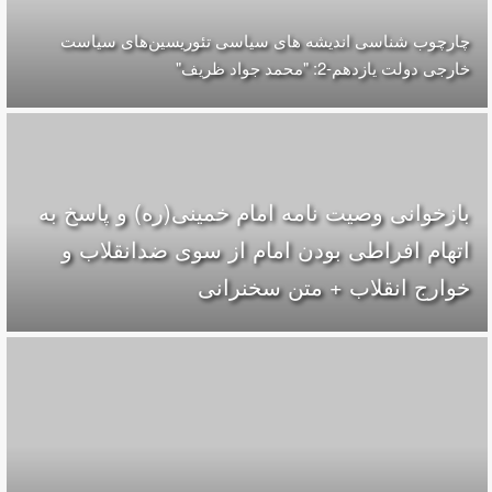
چارچوب شناسی اندیشه های سیاسی تئوریسین‌های سیاست
خارجی دولت یازدهم-2: "محمد جواد ظریف"
بازخوانی وصیت نامه امام خمینی(ره) و پاسخ به
اتهام افراطی بودن امام از سوی ضدانقلاب و
خوارج انقلاب + متن سخنرانی