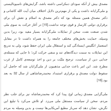
مصدق بیش از آنکه سودای دمکراسی داشته باشد، گرایش‌های ناسیونالیستی
و ملی‌گرایانه داشت و یکی از مهم‌ترین دلایل اختلاف میان آیت الله کاشانی و
دکتر مصدق همین مسئله بود که دکتر مصدق به اسلام و نقش آن برای
برقراری دولتی کارساز و قوی توجه نداشت.[15] در آغاز حرکت به سوی ملی
شدن صنعت نفت، سخن از تمایلات ملی‌گرایانه بسیار مفید بود، زیرا بدین
وسیله، حمایت بخش‌های مختلف جامعه را به همراه داشت تا در مقابل
استعمار انگلیس ایستادگی کند و استقلال ملی ایران حفظ شود، ولی به تدریج
این تمایلات به سمت دیدگاه‌های تند و منفی حرکت کرد؛ تا جایی که مسئله‌ی
جدایی دین از سیاست، ترجیح ملیّت بر دین و اخذ توسعه‌ی کامل از غرب
مطرح شد. این امر باعث جدایی مذهبیون از ملی‌گرایان شد که حاصل آن
سقوط دولت مصدق و برقراری استبداد محمدرضاشاهی از سال 32 به بعد
بود.[16]
ملی‌گرایی مصدق زمانی اوج پیدا کرد که محمدرضاشاه نیز برای جلب نظر
مردم، سخن از سیاست مستقل ملی می‌زد. او تلاش می‌کرد با تبلیغ این
نگرش، نشان دهد که سرباز مطیع آمریکایی‌ها نیست و بدین وسیله به مردم