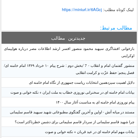
لينک کوتاه مطلب:
https://miniurl.ir/6AGcj
مطالب مرتبط:
جدیدترین
مطالب
بازخوانی افشاگری سپهبد محمود منصور افسر ارشد اطلاعات مصر درباره هواپیمای
اوکراینی
منشور گفتمان امام و انقلاب - 7 /بخش دوم : شرح پیام ۱۰ خرداد ۱۳۶۹ امام خامنه ای/
فصل پنجم: حفظ عزّت و کرامت انقلابی
دلایل اهمیت سیزدهمین انتخابات ریاست جمهوری از نگاه امام خامنه ای
بیانات امام خامنه ای در سخنرانی نوروزی خطاب به ملت ایران + نکته خوانی و صوت
پیام نوروزی امام خامنه ای به مناسبت آغاز سال ۱۴۰۰
مستند در میانه آتش - اولین و آخرین گفتگوی مطبوعاتی شهید سپهبد قاسم سلیمانی
چرا شهید قاسم سلیمانی از سردار قاسم سلیمانی برای دشمن خطرناکتر است؟
بیانات مهم امام خامنه ای در عید قربان + نکته خوانی و صوت