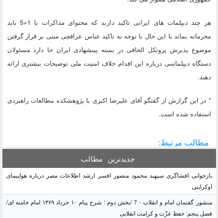
هر چند دیپلمات های ایرانی تاکید دارند که محتوای مذاکرات با 1+5 باید
محرمانه بماند با این حال با توجه به تاکید عباس عراقچی مبنی بر قرار گرفتن
موضوع پذیرش پروتکل الحاقی در بسته پینشهادی ایران جا دارد مسئولان
دستگاه دیپلماسی درباره این اقدام خلاف امنیت ملی توضیحات بیشتری ارائه
دهند.
* در این گزارش از گفتگو آقای علیرضا اکبری با پژوهشکده مطالعات راهبردی
استفاده شده است.
مطالب مرتبط:
جدیدترین
مطالب
بازخوانی افشاگری سپهبد محمود منصور افسر ارشد اطلاعات مصر درباره هواپیمای
اوکراینی
منشور گفتمان امام و انقلاب - 7 /بخش دوم : شرح پیام ۱۰ خرداد ۱۳۶۹ امام خامنه ای/
فصل پنجم: حفظ عزّت و کرامت انقلابی