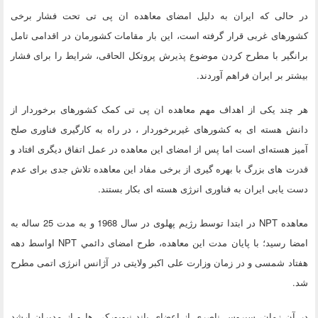
در حالی که ایران به دلیل امضای معاهده ان پی تی تحت فشار برخی
کشورهای غربی قرار گرفته است، این بار مقامات کشورمان در اقدامی تامل
برانگیر با مطرح کردن موضوع پذیرش پروتکل الحاقی، شرایط را برای فشار
بیشتر بر ایران فراهم آوردند.
هر چند یکی از اهداف مهم معاهده ان پی تی کمک کشورهای برخوردار از
دانش هسته ای به کشورهای غیربرخوردار ، در راه به کارگیری فناوری صلح
آمیز هسته‌ای است اما پس از امضای این معاهده در عمل اتفاق دیگری افتاد و
قدرت های بزرگ با بهره گیری از برخی مفاد این معاهده تلاش جدی برای عدم
دست یابی ایران به فناوری انرژی هسته ای بکار بستند.
معاهده NPT در ابتدا توسط رژيم پهلوی در سال 1968 و به مدت 25 ساله به
امضا رسید؛ با پايان مدت این معاهده، طرح امضای دائمي NPT اواسط دهه
هفتاد شمسی و در زمان وزارت علی اکبر ولایتی در آژانس انرژی اتمی مطرح
شد.
در آن زمان، سيروس ناصري از اعضای باند نیویورکی ها و از مدیران ارشد