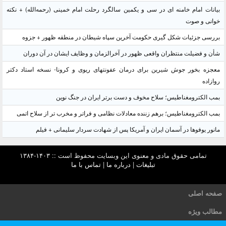
بیانات امام خامنه ای در سی و یکمین سالگرد رحلت امام خمینی (رحمه‌الله) + نکته
خوانی و صوت
بررسی جزئیات شکل گیری حکومت آخرین سپاه شیطان در منطقه ظهور + جزوه
شأن و فضیلت منتظران واقعی ظهور در آخرالزمان و وظایف ایشان در آن دوران
معجزه بخور جوش شیرین برای درمان عفونتهای ریوی و کرونا- نسخه استاد دکتر
روازاده
بمب الکترومغناطیس؛ سلاح مخوف و دست برتر ایران در جنگ نوین
بمب الکترومغناطیس؛ برهم زننده معادلات نظامی و فراتر و مخرب تر از سلاح اتمی
مانور یوفوها در آسمان ایران و آمریکا پس از شهادت سردار سلیمانی + فیلم
تمامی حقوق مادی و معنوی این وبسایت محفوظ است :: ۱۴۰۳-۱۳۸۴
تبلیغات
|
درباره ما
|
تماس با ما
صفحه اصلی
مطالب ویژه