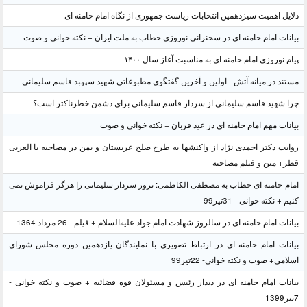
دلایل اهمیت سیزدهمین انتخابات ریاست جمهوری از نگاه امام خامنه ای
بیانات امام خامنه ای در سخنرانی نوروزی خطاب به ملت ایران + نکته خوانی و صوت
پیام نوروزی امام خامنه ای به مناسبت آغاز سال ۱۴۰۰
مستند در میانه آتش - اولین و آخرین گفتگوی مطبوعاتی شهید سپهبد قاسم سلیمانی
چرا شهید قاسم سلیمانی از سردار قاسم سلیمانی برای دشمن خطرناکتر است؟
بیانات مهم امام خامنه ای در عید قربان + نکته خوانی و صوت
روایت دکتر احمدی نژاد از واکنشها به طرح صلح عربستان و یمن در مصاحبه با العربی
قطر+ متن و فیلم مصاحبه
امام خامنه ای خطاب به مصطفی الکاظمی: ترور سردار سلیمانی را هرگز فراموش نمی
کنیم + نکته خوانی - 31تیر99
بیانات امام خامنه ای در سالروز شهادت امام جواد علیه‌السلام + فیلم - 26 مرداد 1364
بیانات امام خامنه ای در ارتباط تصویری با نمایندگان یازدهمین دوره مجلس شورای
اسلامی+ صوت و نکته خوانی- 22تیر99
بیانات امام خامنه ای در دیدار رئیس و مسئولان قوه قضائیه + صوت و نکته خوانی -
7تیر1399