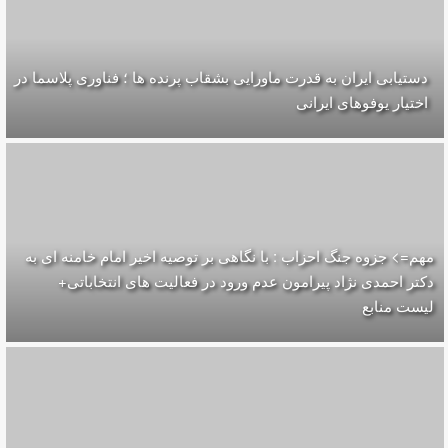
دستیابی ایران به قدرت ماورایی بشقاب پرنده ها ؛ فناوری پلاسما در
اختیار یوفوهای ایرانی
مهم=> جزوه جنگ احزاب : با نگاهی بر توصیه اخیر امام خامنه ای به
دکتر احمدی نژاد پیرامون عدم ورود در فعالیت های انتخاباتی+
لیست منابع