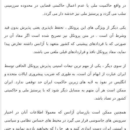
در واقع حاکمیت ملی یا عدم اعمال حاکمتی قضایی در محدوده سرزمینی
سلب می گردد و پرستیژ ملی نیز خدشه دار می گردد.
یکی دیگر از ویژگی های این پروتکل ، تحفظ ناپذیری یعنی پذیرش بدون قید
وشرط آن است . در متن پروتکل نیز تصریح شده است اگر مفاد آن در
صورتی که با قردادهای پیشینی که کشور متعهد با آژانس داشته تعارض پیدا
نماید، مفاد پروتکل نافذ و قراردادهای قبلی ملغی می باشند.
از سوی دیگر ، یکی از مهم ترین تبعات امنیتی پذیرش پروتکل الحاقی توسط
ایران عبارت از ابهام آن است، به طوری که ضریب پیشروری ایالات متحده و
انگلیس در نفوذ به لایه های زیرین حاکمیت ایران حد توقفی ندارد. ایران
ممکن است هر آن متهم به مسایل دیگر شود که با پرستیژ ملی و حاکمیتی
کشور در تضاد باشد.
همچنین ممکن است بازرسان آژانس که معمولا اطلاعات آنان در اختیار
سرویس های جاسوسی قرار می گیرد در محیط های حساس نظامی و سیاسی
و امنیتی ایران دست اندازی کنند و هر جا را که بخواهند بازدید نمایند و حتی