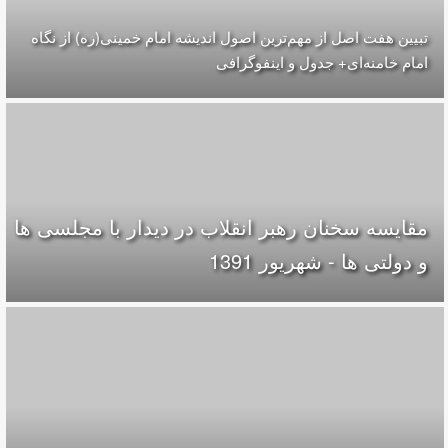
تبیین هفت اصل از مهم‌ترین اصول اندیشه امام خمینی(ره) از نگاه
امام خامنه‌ای+ جدول و اینفوگرافی
مقایسه سخنان رهبر انقلاب در دیدار با مجلسی ها
و دولتی ها - شهریور 1391