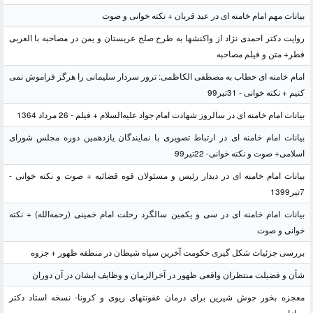
بیانات مهم امام خامنه ای در عید قربان + نکته خوانی و صوت
روایت دکتر احمدی نژاد از واکنشها به طرح صلح عربستان و یمن در مصاحبه با العربی
قطر+ متن و فیلم مصاحبه
امام خامنه ای خطاب به مصطفی الکاظمی: ترور سردار سلیمانی را هرگز فراموش نمی
کنیم + نکته خوانی - 31تیر99
بیانات امام خامنه ای در سالروز شهادت امام جواد علیه‌السلام + فیلم - 26 مرداد 1364
بیانات امام خامنه ای در ارتباط تصویری با نمایندگان یازدهمین دوره مجلس شورای
اسلامی+ صوت و نکته خوانی- 22تیر99
بیانات امام خامنه ای در دیدار رئیس و مسئولان قوه قضائیه + صوت و نکته خوانی -
7تیر1399
بیانات امام خامنه ای در سی و یکمین سالگرد رحلت امام خمینی (رحمه‌الله) + نکته
خوانی و صوت
بررسی جزئیات شکل گیری حکومت آخرین سپاه شیطان در منطقه ظهور + جزوه
شأن و فضیلت منتظران واقعی ظهور در آخرالزمان و وظایف ایشان در آن دوران
معجزه بخور جوش شیرین برای درمان عفونتهای ریوی و کرونا- نسخه استاد دکتر