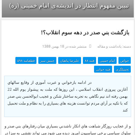
تبیین مفهوم انتظار در اندیشه‌ی امام خمینی (ره)
بازگشت بني صدر در دهه سوم انقلاب؟!
دسته:
یادداشت و مقاله
منتشر شده در 18 بهمن 1388
خواص
امام خمینی
فتنه ۸۸
علیرضا پناهیان
جنبش سبز
قطعنامه ۵۹۸
تحمیلگری
فتنه خوانی
در ادامه بازخواني و عبرت آموزي از وقايع سالهاي
آغازين پيروزي انقلاب اسلامي ، اين روزها كه ملت به پيشواز يوم الله 22
بهمن رفته اند نيم نگاهي به تجربه ساختار شكن و عجيب ابوالحسن بني صدر
كه با تكيه بر آراي مردم توانست هزينه هاي بسياري را به نظام و ملت تحميل
كند
و از عجايب روزگار شباهت هاي انكار ناشدني بسياري ميان رفتارهاي بني صدر و
سلوك سياسي برخي سياسيون امروز ديده مي شود مي تواند نقشي به سزا در