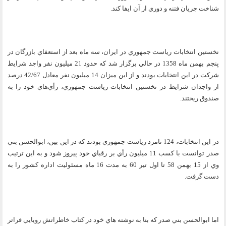
شناخت جريان فتنه و دوري از آن ايفا كند.
نخستين انتخابات رياست جمهوري در ايران، سه ماه بعد از استعفاي بازرگان در
پنجم بهمن ماه 1358 در حالي برگزار شد كه حدود 21 ميليون نفر واجد شرايط
شركت در اين انتخابات بودند و از اين ميزان 14 ميليون نفر معادل 42/67 درصد
از واجدان شرايط در نخستين انتخابات رياست جمهوري، رأي‌هاي خود را به
صندوق ريختند.
در اين انتخابات، 124 نامزد رياست جمهوري بودند كه در اين بين، ابوالحسن بني
صدر توانست با كسب 11 ميليون رأي بر رقباي خود پيروز شود و به اين ترتيب
وي از 15 بهمن 58 تا اول تير 60 به مدت 16 ماه مسئوليت اداره كشور را به
دست گرفت.
اما ابوالحسن بني صدر كه بنا به نوشته هاي خود در كتاب خاطراتش رويايي فراتر