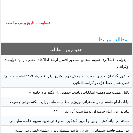
قضاوت با تاريخ و مردم است!
مطالب مرتبط:
جدیدترین
مطالب
بازخوانی افشاگری سپهبد محمود منصور افسر ارشد اطلاعات مصر درباره هواپیمای
اوکراینی
منشور گفتمان امام و انقلاب - 7 /بخش دوم : شرح پیام ۱۰ خرداد ۱۳۶۹ امام خامنه ای/
فصل پنجم: حفظ عزّت و کرامت انقلابی
دلایل اهمیت سیزدهمین انتخابات ریاست جمهوری از نگاه امام خامنه ای
بیانات امام خامنه ای در سخنرانی نوروزی خطاب به ملت ایران + نکته خوانی و صوت
پیام نوروزی امام خامنه ای به مناسبت آغاز سال ۱۴۰۰
مستند در میانه آتش - اولین و آخرین گفتگوی مطبوعاتی شهید سپهبد قاسم سلیمانی
چرا شهید قاسم سلیمانی از سردار قاسم سلیمانی برای دشمن خطرناکتر است؟