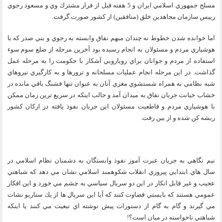
مسلح جمهوري اسلامي ايران و 5 هفته قبل از فرار مشترك وي و مسعود رجوي
رييس سازمان مجاهدين خلق (منافقين‌) از كشور صورت گرفت‌.
اما خوانده شدن خطوط نه چندان مبهم نفاق وابسته به رجوي و بني صدر كه با
هوشياري مردم و مسئولان به انجام رسيده بود آخرين مرحله از ضلع سوم سوء
استفاده از مردم و جوانان براي رويارويي آشكار با حكومت را به مرحله عمل
گذاشت. در اين مرحله انجام عمليات مسلحانه و ترورها و به كارگيري نيروهاي
شبه نظامي به همراه شستشوي مغزي آنان به عنوان تنها فشنگ باقي مانده در
خشاب خيانت جريان نفاق به ميدان آمد و جالب اينكه در سريع ترين زمان ممكن
با هوشياري مردم و قاطعيت مسئولان اين جريان نفوذ يافته در اركان كشور
ريشه كن شده و از بين رفت.
نيم نگاهي به جريان عبرت آموز نفوذ وابستگان به دشمنان نظام اسلامي در
سال هاي ابتدايي پيروزي انقلاب شكوهمند اسلامي نشان مي دهد كه شباهتي
عجيب و غير قابل انكار در اين دو سريال سياسي به چشم مي خورد و اين افكار
عمومي هستند كه بايستي قضاوت كنند كه آيا اين سريال ها از يك سناريو نشات
مي گيرند و گام به گام از دستورات پيش نوشته اي تبعيت مي كنند يا اينكه
شباهتي ناخواسته در ميان است؟!