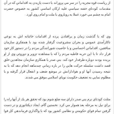
از رياست قوه مجريه را در سر مي پروراند با دست يازيدن به اقداماتي كه در آن
مقدمات كودتاي خفته سياسي عليه اركان اساسي كشور به خصوص حضرت
امام به چشم مي خورد عملا به روياروي با ملت و امام روي آورد.
وي كه با گذشت زمان و برافتادن پرده از اقدامات خائنانه اش به نوعي
ناكارآمدي عمومي و بحران مشروعيت گرفتار شده بود با همفكري سازمان
منافقين، اقداماتي احساسي و با خاصيت شورانندگي مردم را در دستور كار خود
قرار داد تا با اين حربه قاطبه مردم را كه با مشاهده تزوير و دوروئي وي از او
بريده بودند دوباره طرفدار خود كند. بني صدر با همكاري سازمان مجاهدين خلق
قصد داشت سلسله حركت هايي را در بازه زماني چندماهه انجام دهد كه با به
نتيجه رسيدن آنها او و هوادارانش در موضع ضعف و انفعال قرار گرفته و با
مظلوم نمايي به تضعيف حكومت نوپاي اسلامي موفق مي شدند.
مثلث كودتاي نرم بني صدر داراي سه ضلع شوم بود كه تحقق هر يك از آنها راه را
براي نيل به مرحله بعد هموار مي كرد. نخستين گام، ايجاد ديكتاتوري و در دست
گرفتن تمام قواي حكومتي و نظامي كشور بود كه با واگذاري فرماندهي كل قوا