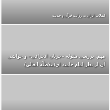
انقلاب ایران به روایت قرآن و حدیث
مهم: بررسی مقوله «جریان انحرافی» و حواشی
آن از نظر امام خامنه ای(مدّظلّه العالی)