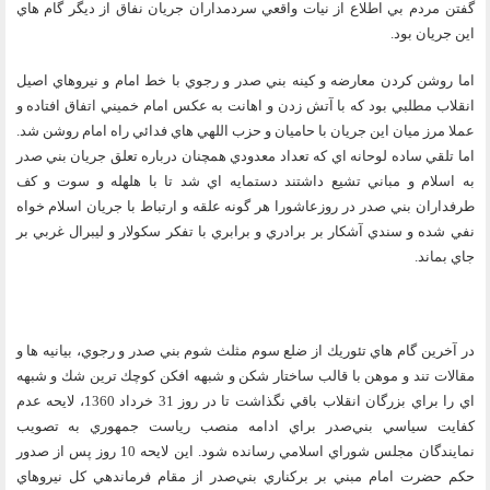
گفتن مردم بي اطلاع از نيات واقعي سردمداران جريان نفاق از ديگر گام هاي
اين جريان بود.
اما روشن كردن معارضه و كينه بني صدر و رجوي با خط امام و نيروهاي اصيل
انقلاب مطلبي بود كه با آتش زدن و اهانت به عكس امام خميني اتفاق افتاده و
عملا مرز ميان اين جريان با حاميان و حزب اللهي هاي فدائي راه امام روشن شد.
اما تلقي ساده لوحانه اي كه تعداد معدودي همچنان درباره تعلق جريان بني صدر
به اسلام و مباني تشيع داشتند دستمايه اي شد تا با هلهله و سوت و كف
طرفداران بني صدر در روزعاشورا هر گونه علقه و ارتباط با جريان اسلام خواه
نفي شده و سندي آشكار بر برادري و برابري با تفكر سكولار و ليبرال غربي بر
جاي بماند.
در آخرين گام هاي تئوريك از ضلع سوم مثلث شوم بني صدر و رجوي، بيانيه ها و
مقالات تند و موهن با قالب ساختار شكن و شبهه افكن كوچك ترين شك و شبهه
اي را براي بزرگان انقلاب باقي نگذاشت تا در روز 31 خرداد 1360، لايحه عدم
كفايت سياسي بني‌صدر براي ادامه منصب رياست جمهوري به تصويب
نمايندگان مجلس شوراي اسلامي رسانده شود. اين لايحه 10 روز پس از صدور
حكم حضرت امام مبني بر بركناري بني‌صدر از مقام فرماندهي كل نيروهاي