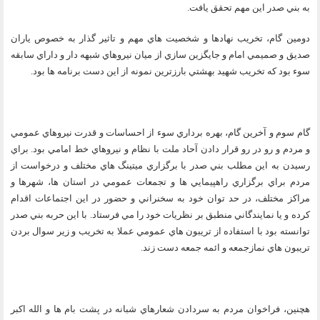
به بني صدر اين مهم تحقق يافت.
دومين گام، تخريب نهادها و شخصيت هاي مهم و تاثير گذار به خصوص ياران
صديق و صميمي امام و جايگزين سازي از ميان نيروهاي شبهه دار و داراي سابقه
سوء بود كه تخريب شهيد بهشتي بارزترين نمونه از اين دست برنامه ها بود.
گام سوم و آخرين گام، بهره برداري سوء از احساسات و قدرت نيروهاي عمومي
و مردم و رو در رو قرار دادن آحاد ملت با نظام و نيروهاي خط امامي بود. براي
رسيدن به اين مطلب بني صدر با برگزاري ميتينگ هاي مختلف و درخواست از
مردم براي برگزاري راهپيمايي ها و تجمعات عمومي در استان ها، شهرها و
مراكز مختلف، در حد توان خود به سخنراني و حضور در اين اجتماعات اقدام
كرده و يا نمايندگاني منطبق بر نظريات خود را مي فرستاد. با اين حربه بني صدر
توانسته بود با استفاده از تريبون هاي عمومي عملا به تخريب و زير سوال بردن
تريبون هاي نمازجمعه و ائمه جمعه دست زند.
هچنين، فراخوان مردم به سردادن شعارهاي شبانه در پشت بام ها و الله اكبر