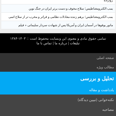
روازاده
بمب الکترومغناطیس؛ سلاح مخوف و دست برتر ایران در جنگ نوین
بمب الکترومغناطیس؛ برهم زننده معادلات نظامی و فراتر و مخرب تر از سلاح اتمی
مانور یوفوها در آسمان ایران و آمریکا پس از شهادت سردار سلیمانی + فیلم
تمامی حقوق مادی و معنوی این وبسایت محفوظ است :: ۱۴۰۳-۱۳۸۴
تبلیغات
|
درباره ما
|
تماس با ما
صفحه اصلی
مطالب ویژه
تحلیل و بررسی
یادداشت و مقاله
نکته‌خوانی (تبیین دیدگاه)
مصاحبه