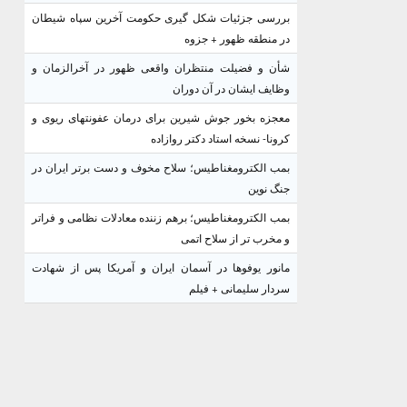
بررسی جزئیات شکل گیری حکومت آخرین سپاه شیطان
در منطقه ظهور + جزوه
شأن و فضیلت منتظران واقعی ظهور در آخرالزمان و
وظایف ایشان در آن دوران
معجزه بخور جوش شیرین برای درمان عفونتهای ریوی و
کرونا- نسخه استاد دکتر روازاده
بمب الکترومغناطیس؛ سلاح مخوف و دست برتر ایران در
جنگ نوین
بمب الکترومغناطیس؛ برهم زننده معادلات نظامی و فراتر
و مخرب تر از سلاح اتمی
مانور یوفوها در آسمان ایران و آمریکا پس از شهادت
سردار سلیمانی + فیلم