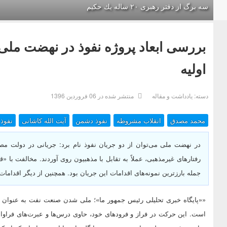
سه برگ از دفتر رهبرى ۲۰ ساله يك حكيم
بررسی ابعاد پروژه نفوذ در نهضت ملی 
اولیه
دسته:
یادداشت و مقاله
منتشر شده در 06 فروردين 1396
محمد مصدق
انقلاب مشروطه
نفوذ دشمن
آیت الله کاشانی
نفوذ
در نهضت ملی می‌توان از دو جریان نفوذ نام برد: جریانی در دولت م
رفتارهای غیرمذهبی، عملاً به تقابل با مذهبیون روی آوردند. مخالفت با
جمله بارزترین نمونه‌های اقدامات این جریان بود. همچنین از دیگر اقدامات 
««پایگاه خبری تحلیلی رئیس جمهور ما»؛ ملی شدن صنعت نفت به عنوان یک
است. این حرکت در فراز و فرودهای خود، حاوی درس‌ها و عبرت‌های فراوا