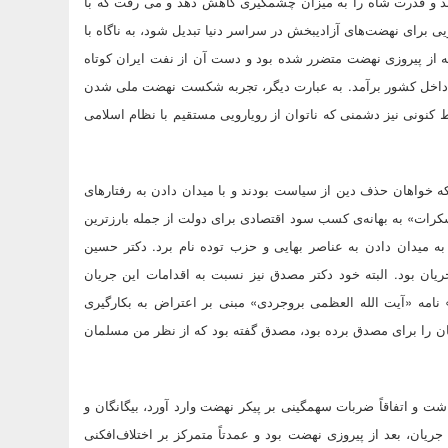
کند و قدرت شاه را به میزان چشمگیری کاهش دهد و می رفت که با
یی برای نهضت‌های آزادیبخش در سراسر دنیا تبدیل شود، به ناگاه با
متوقف شد. درواقع، استعمار که از پیروزی نهضت متضرر شده بود و دست آن از نفت ایران کوتاه
 داخل کشور برآمد. به عبارت دیگر، تجربه شکست نهضت ملی شدن
 کنونی نیز دشمنی که ناتوان از رویارویی مستقیم با نظام اسلامی
ه خواهان حذف دین از سیاست بودند و با میدان دادن به رفتارهای
مسکرات» به بهانه‌ی کسب سود اقتصادی برای دولت از جمله بارزترین
ن به میدان دادن به عناصر بهایی و حزب توده نام برد. دکتر حسین
ان بود. البته خود دکتر مصدق نیز نسبت به اقدامات این جریان
» نامه‌ «آیت الله العظمی بروجردی» مبنی بر اعتراض به بکارگیری
یان را برای مصدق برده بود، مصدق گفته بود که از نظر من مسلمان
 اتفاقاً ضربات سهمگینی بر پیکر نهضت وارد آورد،‌ بیگانگان و
ریان، بعد از پیروزی نهضت بود و عمدتاً متمرکز بر اختلاف‌افکنی