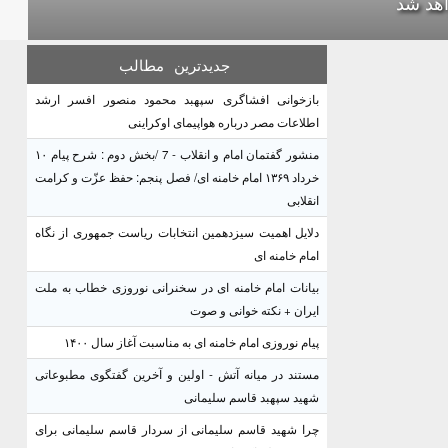
هد شد
جدیدترین
مطالب
بازخوانی افشاگری سپهبد محمود منصور افسر ارشد
اطلاعات مصر درباره هواپیمای اوکراینی
منشور گفتمان امام و انقلاب - 7 /بخش دوم : شرح پیام ۱۰
خرداد ۱۳۶۹ امام خامنه ای/ فصل پنجم: حفظ عزّت و کرامت
انقلابی
دلایل اهمیت سیزدهمین انتخابات ریاست جمهوری از نگاه
امام خامنه ای
بیانات امام خامنه ای در سخنرانی نوروزی خطاب به ملت
ایران + نکته خوانی و صوت
پیام نوروزی امام خامنه ای به مناسبت آغاز سال ۱۴۰۰
مستند در میانه آتش - اولین و آخرین گفتگوی مطبوعاتی
شهید سپهبد قاسم سلیمانی
چرا شهید قاسم سلیمانی از سردار قاسم سلیمانی برای