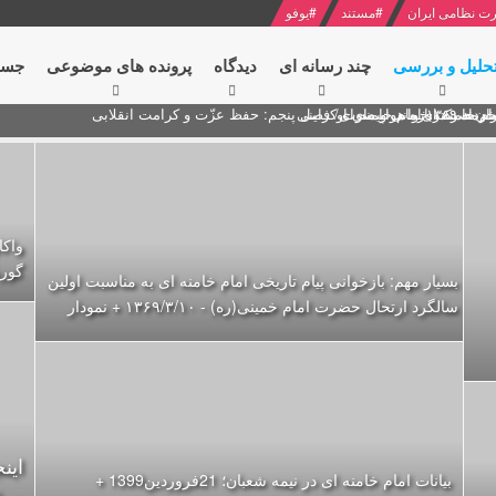
ت نظامی ایران
#
مستند
#
یوفو
حلیل و بررسی
چند رسانه ای
دیدگاه‌
پرونده های موضوعی
جست
ام خامنه ای
ران + نکته خوانی و صوت
 مصر درباره هواپیمای اوکراینی
واک
گور
بسیار مهم: بازخوانی پیام تاریخی امام خامنه ای به مناسبت اولین
سالگرد ارتحال حضرت امام خمینی(ره) - ۱۳۶۹/۳/۱۰ + نمودار
اين
بیانات امام خامنه ای در نیمه شعبان؛ 21فروردین1399 +