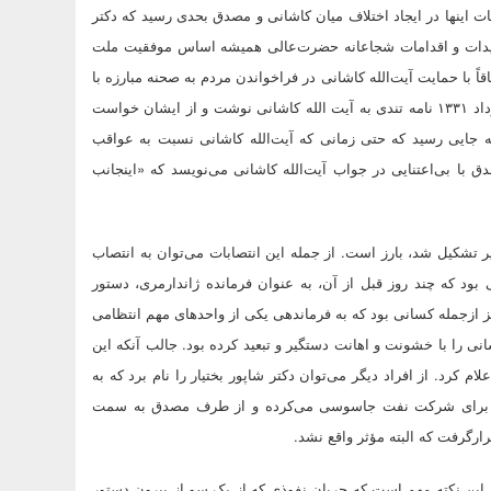
ت اینها در ایجاد اختلاف میان کاشانی و مصدق بحدی رسید که دکتر
ییدات و اقدامات شجاعانه‌ حضرت‌عالی همیشه اساس موفقیت ملت
بارزه‌ی تاریخی بوده است»، بعد از قیام سی تیر ۱۳۳۱ (که اتفاقاً با حمایت آیت‌الله کاشانی در فراخواندن مردم به صحنه مبارزه با
رژیم نقشی بارز در بازگشت دوباره مصدق به قدرت داشت) و در ششم مرداد ۱۳۳۱ نامه تندی به آیت الله کاشانی نوشت و از ایشان خواست
ه جایی رسید که حتی زمانی که آیت‌الله کاشانی نسبت به عواقب
با بی‌اعتنایی در جواب آیت‌الله کاشانی می‌نویسد که «اینجانب
ر تشکیل شد، بارز است. از جمله این انتصابات می‌توان به انتصاب
ود که چند روز قبل از آن، به عنوان فرمانده ژاندارمری، دستور
ز ازجمله کسانی بود که به فرماندهی یکی از واحدهای مهم انتظامی
ن بود، آیت‌الله کاشانی را با خشونت و اهانت دستگیر و تبعید کرده بود. جالب آنکه این
خود را به شاه اعلام کرد. از افراد دیگر می‌توان دکتر شاپور بختیار را نام برد که به
ها برای شرکت نفت جاسوسی می‌کرده و از طرف مصدق به سمت
ارگرفت که البته مؤثر واقع نشد.
این نکته مهم است که جریان نفوذی که از یک سو از بیرون دستور