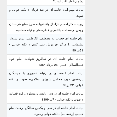
دشمن خطرناکتر است؟
بیانات مهم امام خامنه ای در عید قربان + نکته خوانی و
صوت
روایت دکتر احمدی نژاد از واکنشها به طرح صلح عربستان
و یمن در مصاحبه با العربی قطر+ متن و فیلم مصاحبه
امام خامنه ای خطاب به مصطفی الکاظمی: ترور سردار
سلیمانی را هرگز فراموش نمی کنیم + نکته خوانی -
31تیر99
بیانات امام خامنه ای در سالروز شهادت امام جواد
علیه‌السلام + فیلم - 26 مرداد 1364
بیانات امام خامنه ای در ارتباط تصویری با نمایندگان
یازدهمین دوره مجلس شورای اسلامی+ صوت و نکته
خوانی- 22تیر99
بیانات امام خامنه ای در دیدار رئیس و مسئولان قوه قضائیه
+ صوت و نکته خوانی - 7تیر1399
بیانات امام خامنه ای در سی و یکمین سالگرد رحلت امام
خمینی (رحمه‌الله) + نکته خوانی و صوت