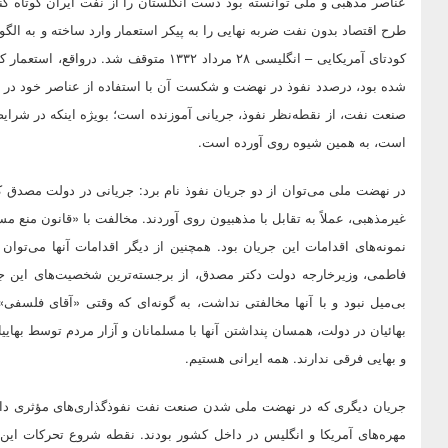
عناصر مذهبی و ملی توانسته بود دست انگلستان را از نفت ایران کوتاه 
طرح اقتصاد بدون نفت ضربه نهایی را به پیکر استعمار وارد ساخته و به الگو
کودتای آمریکایی – انگلیسی ۲۸ مرداد ۱۳۳۲ 
شده بود، درصدد نفوذ در نهضت و شکست آن با استفاده از عناصر خود در
صنعت نفت، از نقطه‌نظر نفوذ، جریانی آموزنده است؛ بویژه اینکه در شرایط
است، به همین شیوه روی آورده است.
در نهضت ملی می‌توان از دو جریان نفوذ نام برد: جریانی در دولت مصدق ک
غیرمذهبی، عملاً به تقابل با مذهبیون روی آوردند. مخالفت با «قانون منع 
نمونه‌های اقدامات این جریان بود. همچنین از دیگر اقدامات آنها می‌توا
فاطمی، وزیرخارجه دولت دکتر مصدق، از برجسته‌ترین شخصیت‌های این جری
بی‌میل نبود و با آنها مخالفتی نداشت، به گونه‌ای که وقتی «آقای فلسفی
بهائیان در دولت، همسان پنداشتن آنها با مسلمانان و آزار مردم توسط بهای
و بهایی فرقی ندارند. همه ایرانی هستیم.
جریان دیگری که در نهضت ملی شدن صنعت نفت نفوذگذاری‌های مؤثری داشت و
مهره‌های آمریکا و انگلیس در داخل کشور بودند. نقطه شروع تحرکات این ج