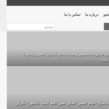
جو
درباره ما
تماس با ما
اوی تشابهات شخصیتی و سیاست های اجرایی حسن روحانی با
باچوف
جا صلح امام حسن اتفاق نمى افتد اينجا عاشورا تكرار