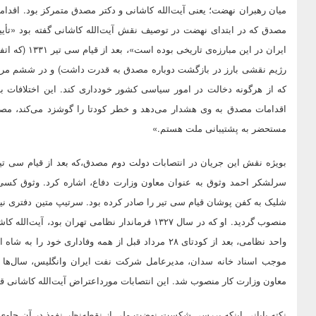
میان رهبران نهضت؛ یعنی آیت‌الله کاشانی و دکتر مصدق متمرکز بود. اقداما
مصدق که در ابتدای نهضت در توصیف نقش آیت‌الله کاشانی گفته بود «تأ
ایران در این م
که از هرگونه دخالت در امور سیاسی کشور خودداری کند. این اختلافات ب
اقدامات مصدق به وی هشدار می‌دهد و خطر کودتا را گوشزد می‌کند، مصدق 
مستحضر به پشتیبانی ملت هستم.»
بویژه نقش این جریان در انتصابات دولت دوم مصدق،‌که بعد از قیام سی تی
سرلشکر احمد وثوق به عنوان معاون وزارت دفاع، اشاره کرد. وثوق کسی ب
شلیک به کفن پوشان قیام سی تیر را صادر کرده بود. سرتیپ متین دفتری نی
منصوب گردید. او که در سال ۱۳۲۷ فرماندار نظامی تهرا
واحد نظامی، بعد از کودتای ۲۸ مرداد قبل از همه وفاداری 
موجب اسناد خانه سدان، مدیرعامل شرکت نفت ایران وانگلیس، سال‌
معاون وزارت کار منصوب شد. این انتصابات مورداعتراض آیت‌الله کاشانی قر
نکته پایانی اینکه بررسی شکست نهضت ملی از نقطه‌نظر نفوذ در آن حاوی 