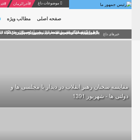
موضوعات داغ
#
آخرالزمان
#
قدر
صفحه اصلی
مطالب ویژه
ت
منشور گفتمان امام و انقلاب - 7 /بخش دوم : شرح پیام ۱۰ خرداد ۱۳۶۹ امام خامنه ای/ فصل پنجم: حفظ عزّت و کرامت انقلابی
پیام نوروزی امام خامنه ای به مناسبت آغاز سال ۱۴۰۰
دلایل اهمیت سیزدهمین انتخابات ریاست جمهوری از نگاه ام
بیانات امام خامنه ای در سخنرانی نوروزی خطاب به ملت ای
بازخوانی افشاگری سپهبد محمود منصور افسر ارشد اطلاعات
خبرهای داغ
مقایسه سخنان رهبر انقلاب در دیدار با مجلسی ها و
دولتی ها - شهریور 1391