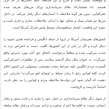
هستند. لذا همچنان‌که نظام سرمایه‌داری ورای مرزهای تعریف شده
جغرافیایی، بدون هر گونه ملاحظه با انسان‌های دیگر رفتار می‌کند، در داخل
مرزها نیز همان سبک و سیاق، تنها با اندکی ملاحظات، ساری و جاری است و
نمونه این واقعیت، کشتار سیاهپوستان توسط پلیس فدرال آمریکا است.
کشورهای هم‌پیمان آمریکا در اروپا از جمله انگلیس و فرانسه همین شیوه را
دنبال کرده و اگر در یکی از این کشورها، اقلیت‌ دست به اعتراض بزند به
شدت سرکوب شده و مطلقاً درخواست احقاق حق آنان مورد پذیرش واقع
نمی‌گردد. به عنوان مثال سال گذشته میلادی، پس از تظاهرات اعتراض‌آمیز
گسترده مردم انگلیس علیه شرایط سخت معیشتی، مسئولین این کشور اعلام
کردند کلیه قوانین رایج تا زمان تسلط بر اوضاع، لغو می‌گردند! بنابراین، این
ذهنیت که گمان شود این دولت‌ها ملاحظه مردم و قوانین را مد نظر دارند،
اساساً نادرست و نارواست.
از سوی دیگر نظام سرمایه‌داری در عمل، خود را ملزم به رعایت منش و رفتار
انسانی نسبت به اقلیت‌ها اعم از مذهبی و نژادی نمی‌داند و رفتار نظام سلطه