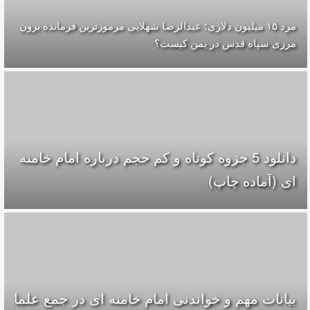
مرد ۱۵ میلیون دلاری؛ عبدالرضا شهلایی مرموزترین فرمانده برون
مرزی سپاه قدس در یمن کیست؟
دانلود 5 جزوه كوتاه و كم حجم درباره امام خامنه
ای (آماده چاپ)
بیانات مهم و خواندنی امام خامنه ای در جمع علما