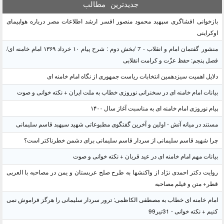
جدیدترین
مطالب
بازخوانی افشاگری سپهبد محمود منصور افسر ارشد اطلاعات مصر درباره هواپیمای
اوکراینی
منشور گفتمان امام و انقلاب - 7 /بخش دوم : شرح پیام ۱۰ خرداد ۱۳۶۹ امام خامنه ای/
فصل پنجم: حفظ عزّت و کرامت انقلابی
دلایل اهمیت سیزدهمین انتخابات ریاست جمهوری از نگاه امام خامنه ای
بیانات امام خامنه ای در سخنرانی نوروزی خطاب به ملت ایران + نکته خوانی و صوت
پیام نوروزی امام خامنه ای به مناسبت آغاز سال ۱۴۰۰
مستند در میانه آتش - اولین و آخرین گفتگوی مطبوعاتی شهید سپهبد قاسم سلیمانی
چرا شهید قاسم سلیمانی از سردار قاسم سلیمانی برای دشمن خطرناکتر است؟
بیانات مهم امام خامنه ای در عید قربان + نکته خوانی و صوت
روایت دکتر احمدی نژاد از واکنشها به طرح صلح عربستان و یمن در مصاحبه با العربی
قطر+ متن و فیلم مصاحبه
امام خامنه ای خطاب به مصطفی الکاظمی: ترور سردار سلیمانی را هرگز فراموش نمی
کنیم + نکته خوانی - 31تیر99