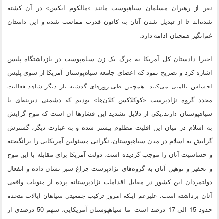
نفر از رهبران مسلمان سیاهپوست‌ مانند «مالکوم ایکس» در آن کشته
شده‌اند تا از تبدیل شدن آنان به کانون قدرت ممانعت شده و این داستان
غم‌انگیز همچنان ادامه دارد.
اخیرا دادستان کل آمریکا به مرگ یک زن سیاه‌پوست در بازداشتگاه پلیس
اشاره کرد و تصریح نمود که اعضای جامعه سیاه‌پوستان آمریکا از سوی پلیس
احساس ناامنی می‌کنند. همچنین طی روزهای گذشته بار دیگر شاهد فعالیت‌
مجدد گروه نژادپرست «کوکلاکس کلان‌ها» بودیم که دشمنی دیرینه‌ای با
سیاهپوستان دارند.یکی از دلایل تشدید این فشارها آن است که موج گرایش
به اسلام در میان این اقلیت مظلوم بیشتر شده و به عبارت دیگر، گسترش
گرایش به اسلام در میان سیاهپوستان، نگرانی مسئولین آمریکایی را برانگیخته
و حساسیت آنان را موجب گردیده است. دولت آمریکا برای مقابله با این موج
و تحقیر و توهین آنان به گروه‌های نژادپرست چراغ سبز نشان داده و انفعال
دولتمردان این کشور در مقابل اقدامات نژادپرستانه پرده از منویات واقعی
آنان برداشته است. علیرغم اینکه امروز ترکیب جمعیتی سیاهان ایالات متحده
حدود 15 الی 17 درصد است اما سیاهپوستان آمریکایی، سهم 50 درصدی از