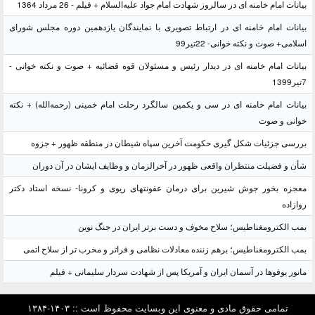
بیانات امام خامنه ای در سالروز شهادت امام جواد علیه‌السلام + فیلم - 26 مرداد 1364
بیانات امام خامنه ای در ارتباط تصویری با نمایندگان یازدهمین دوره مجلس شورای
اسلامی+ صوت و نکته خوانی- 22تیر99
بیانات امام خامنه ای در دیدار رئیس و مسئولان قوه قضائیه + صوت و نکته خوانی -
7تیر1399
بیانات امام خامنه ای در سی و یکمین سالگرد رحلت امام خمینی (رحمه‌الله) + نکته
خوانی و صوت
بررسی جزئیات شکل گیری حکومت آخرین سپاه شیطان در منطقه ظهور + جزوه
شأن و فضیلت منتظران واقعی ظهور در آخرالزمان و وظایف ایشان در آن دوران
معجزه بخور جوش شیرین برای درمان عفونتهای ریوی و کرونا- نسخه استاد دکتر
روازاده
بمب الکترومغناطیس؛ سلاح مخوف و دست برتر ایران در جنگ نوین
بمب الکترومغناطیس؛ برهم زننده معادلات نظامی و فراتر و مخرب تر از سلاح اتمی
مانور یوفوها در آسمان ایران و آمریکا پس از شهادت سردار سلیمانی + فیلم
تمامی حقوق مادی و معنوی این وبسایت محفوظ است :: ۱۴۰۳-۱۳۸۴