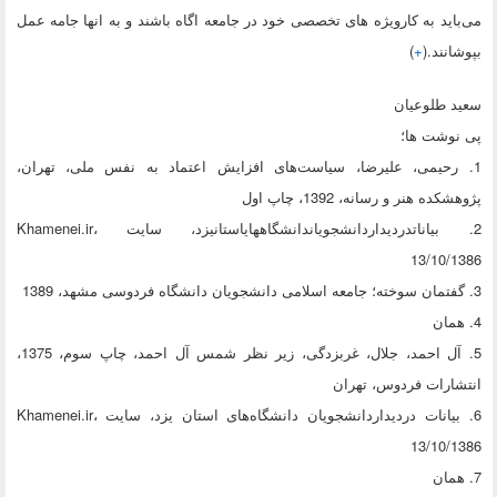
می‌باید به کارویژه های تخصصی خود در جامعه اگاه باشند و به انها جامه عمل
بپوشانند.(
+
)
سعید طلوعیان
پی نوشت ها؛
1. رحیمی، علیرضا، سیاست‌های افزایش اعتماد به نفس ملی، تهران،
پژوهشکده هنر و رسانه، 1392، چاپ اول
2. بیاناتدردیداردانشجویاندانشگاههایاستانیزد، سایت Khamenei.ir،
13/10/1386
3. گفتمان سوخته؛ جامعه اسلامی دانشجویان دانشگاه فردوسی مشهد، 1389
4. همان
5. آل احمد، جلال، غربزدگی، زیر نظر شمس آل احمد، چاپ سوم، 1375،
انتشارات فردوس، تهران
6. بیانات دردیداردانشجویان دانشگاه‌های استان یزد، سایت Khamenei.ir،
13/10/1386
7. همان