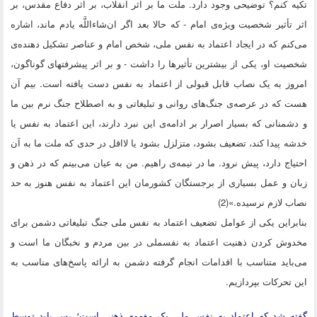
تکیه کنم؟ توضیحی وجود دارد. ملت ما بر اثر انقلاب، بر اثر دفاع مقدس، بر
اثر تأثیر شخصیت ویژه‌ی امام - که حالا بعد اگر ان‌شاءاللَّه یادم ماند، اشاره
می‌کنم که در ایجاد اعتماد به نفس ملی، شخص امام و عناصر تشکیل دهنده‌ی
شخصیت او، یکی از بیشترین تأثیرها را داشت - و بر اثر پیشرفتهای گوناگون،
امروز به یک نصاب قابل قبولی از اعتماد به نفس دست یافته است. بیم آن
هست که در عرصه‌ی جنگ‌های روانی و تبلیغاتی و به اصطلاح جنگ نرم بین ما
و دشمنانی که بسیار اصرار بر ادامه‌ی این نبرد دارند، این اعتماد به نفس یا
خدشه پیدا کند، تضعیف بشود، متزلزل بشود یا لااقل در حدی که ملت ما به آن
احتیاج دارد، پیش نرود. ما در نیمه‌ی راهیم. من به عیان می‌بینم که در ذهن و
زبان و عمل بسیاری از برجستگان کشورمان این اعتماد به نفس هنوز به حد
نصاب لازم نرسیده.»(2)
بنابراین یکی از عوامل تضعیف اعتماد به نفس ملی جنگ تبلیغاتی دشمن برای
مخدوش کردن ذهنیت اعتماد به نفسملی در بین مردم و نخبگان ما است و
می‌باید متناسب با اقدامات انجام گرفته دشمن به ارائه پاسخ‌های مناسب به
این تحرکات بپردازیم.
گفته شد که اعتماد به نفس ملی یک مفهوم ذهنی است؛ پس باید توسط