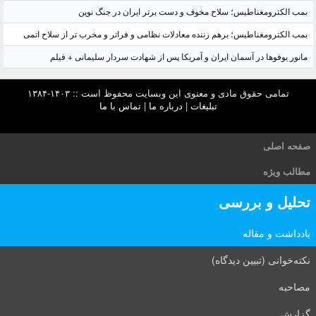
بمب الکترومغناطیس؛ سلاح مخوف و دست برتر ایران در جنگ نوین
بمب الکترومغناطیس؛ برهم زننده معادلات نظامی و فراتر و مخرب تر از سلاح اتمی
مانور یوفوها در آسمان ایران و آمریکا پس از شهادت سردار سلیمانی + فیلم
تمامی حقوق مادی و معنوی این وبسایت محفوظ است :: ۱۴۰۳-۱۳۸۴
تبلیغات
|
درباره ما
|
تماس با ما
صفحه اصلی
مطالب ویژه
تحلیل و بررسی
یادداشت و مقاله
نکته‌خوانی (تبیین دیدگاه)
مصاحبه
گزارش