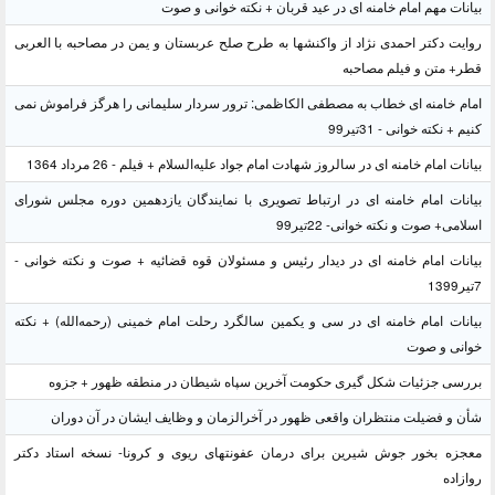
بیانات مهم امام خامنه ای در عید قربان + نکته خوانی و صوت
روایت دکتر احمدی نژاد از واکنشها به طرح صلح عربستان و یمن در مصاحبه با العربی
قطر+ متن و فیلم مصاحبه
امام خامنه ای خطاب به مصطفی الکاظمی: ترور سردار سلیمانی را هرگز فراموش نمی
کنیم + نکته خوانی - 31تیر99
بیانات امام خامنه ای در سالروز شهادت امام جواد علیه‌السلام + فیلم - 26 مرداد 1364
بیانات امام خامنه ای در ارتباط تصویری با نمایندگان یازدهمین دوره مجلس شورای
اسلامی+ صوت و نکته خوانی- 22تیر99
بیانات امام خامنه ای در دیدار رئیس و مسئولان قوه قضائیه + صوت و نکته خوانی -
7تیر1399
بیانات امام خامنه ای در سی و یکمین سالگرد رحلت امام خمینی (رحمه‌الله) + نکته
خوانی و صوت
بررسی جزئیات شکل گیری حکومت آخرین سپاه شیطان در منطقه ظهور + جزوه
شأن و فضیلت منتظران واقعی ظهور در آخرالزمان و وظایف ایشان در آن دوران
معجزه بخور جوش شیرین برای درمان عفونتهای ریوی و کرونا- نسخه استاد دکتر
روازاده