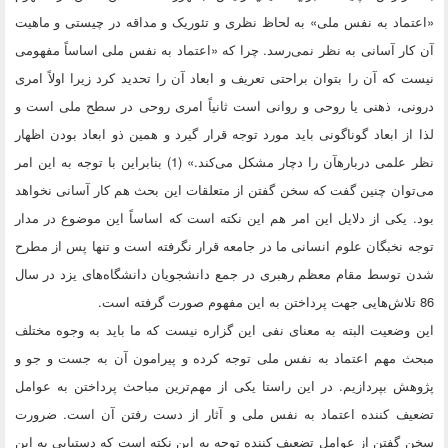
«اعتماد به نفس ملی» به لحاظ نظری و تئوریک و مداقه در چیستی و ماهیت
آن کار آسانی به نظر نمی‌رسد. چرا که «اعتماد به نفس ملی اساساً مفهومی
نیست که آن را بتوان براحتی تعریف و ابعاد آن را تحدید کرد زیرا اولاً امری
درونی، ذهنی یا روحی و روانی است ثانیاً امری روحی در سطح ملی است و
لذا از ابعاد گوناگونی باید مورد توجه قرار گیرد و همین ذو ابعاد بودن اظهار
نظر علمی دربارهآن را دچار مشکل می‌کند.» (1) بنابراین با توجه به این امر
می‌توان چنین گفت که سخن گفتن از متعلقات این بحث هم کار آسانی نخواهد
بود. یکی از دلایل این امر هم این نکته است که اساساً این موضوع در مدار
توجه نخبگان علوم انسانی ما در جامعه قرار نگرفته است و تنها پس از مطرح
شدن توسط مقام معظم رهبری در جمع دانشجویان دانشگاه‌های یزد در سال
86 تلاش‌هایی جهت پرداختن به این مفهوم صورت گرفته است.
این وضعیت البته به معنای نفی این گزاره نیست که ما باید به وجوه مختلف
مبحث مهم اعتماد به نفس ملی توجه کرده و پیرامون آن به جست و جو و
پژوهش بپردازیم. در این راستا یکی از مهم‌ترین مباحث پرداختن به عوامل
تضعیف کننده اعتماد به نفس ملی و آثار از دست رفتن آن است. ضرورت
سخن گفتن از عوامل تضعیف کننده توجه به این نکته است که دستیابی به این