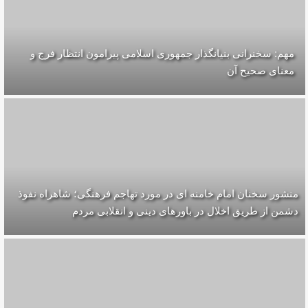
مهم: سخنرانی بنیانگذار جمهوری اسلامی پیرامون انتظار فرج و
معناى صحيح آن
منشور سخنان امام خامنه ای در مورد تهاجم فرهنگی؛ شاهراه نفوذ
دشمن از طریق اخلال در باورهای دینی و انقلابی مردم