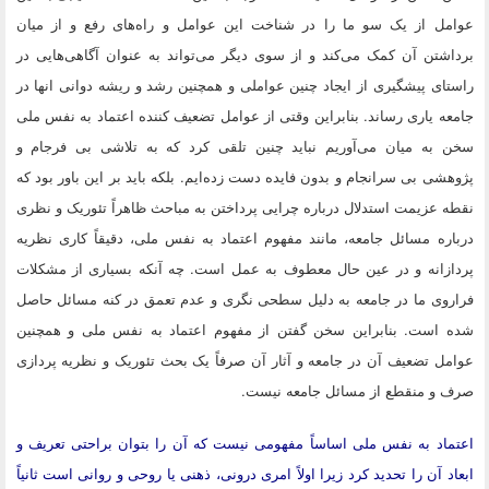
عوامل از یک سو ما را در شناخت این عوامل و راه‌های رفع و از میان
برداشتن آن کمک می‌کند و از سوی دیگر می‌تواند به عنوان آگاهی‌هایی در
راستای پیشگیری از ایجاد چنین عواملی و همچنین رشد و ریشه دوانی انها در
جامعه یاری رساند. بنابراین وقتی از عوامل تضعیف کننده اعتماد به نفس ملی
سخن به میان می‌آوریم نباید چنین تلقی کرد که به تلاشی بی فرجام و
پژوهشی بی سرانجام و بدون فایده دست زده‌ایم. بلکه باید بر این باور بود که
نقطه عزیمت استدلال درباره چرایی پرداختن به مباحث ظاهراً تئوریک و نظری
درباره مسائل جامعه، مانند مفهوم اعتماد به نفس ملی، دقیقاً کاری نظریه
پردازانه و در عین حال معطوف به عمل است. چه آنکه بسیاری از مشکلات
فراروی ما در جامعه به دلیل سطحی نگری و عدم تعمق در کنه مسائل حاصل
شده است. بنابراین سخن گفتن از مفهوم اعتماد به نفس ملی و همچنین
عوامل تضعیف آن در جامعه و آثار آن صرفاً یک بحث تئوریک و نظریه پردازی
صرف و منقطع از مسائل جامعه نیست.
اعتماد به نفس ملی اساساً مفهومی نیست که آن را بتوان براحتی تعریف و
ابعاد آن را تحدید کرد زیرا اولاً امری درونی، ذهنی یا روحی و روانی است ثانیاً