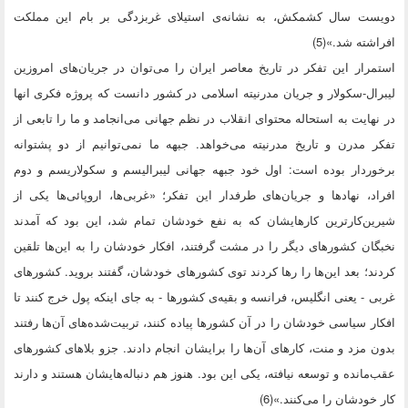
دویست سال کشمکش، به نشانه‌ی استیلای غربزدگی بر بام این مملکت
افراشته شد.»(5)
استمرار این تفکر در تاریخ معاصر ایران را می‌توان در جریان‌های امروزین
لیبرال-سکولار و جریان مدرنیته اسلامی در کشور دانست که پروژه فکری انها
در نهایت به استحاله محتوای انقلاب در نظم جهانی می‌انجامد و ما را تابعی از
تفکر مدرن و تاریخ مدرنیته می‌خواهد. جبهه ما نمی‌توانیم از دو پشتوانه
برخوردار بوده است: اول خود جبهه جهانی لیبرالیسم و سکولاریسم و دوم
افراد، نهادها و جریان‌های طرفدار این تفکر؛ «غربی‌ها، اروپائی‌ها یکی از
شیرین‌کارترین کارهایشان که به نفع خودشان تمام شد، این بود که آمدند
نخبگان کشورهای دیگر را در مشت گرفتند، افکار خودشان را به این‌ها تلقین
کردند؛ بعد این‌ها را رها کردند توی کشورهای خودشان، گفتند بروید. کشورهای
غربی - یعنی انگلیس، فرانسه و بقیه‌ی کشورها - به جای اینکه پول خرج کنند تا
افکار سیاسی خودشان را در آن کشورها پیاده کنند، تربیت‌شده‌های آن‌ها رفتند
بدون مزد و منت، کارهای آن‌ها را برایشان انجام دادند. جزو بلاهای کشورهای
عقب‌مانده و توسعه نیافته، یکی این بود. هنوز هم دنباله‌هایشان هستند و دارند
کار خودشان را می‌کنند.»(6)