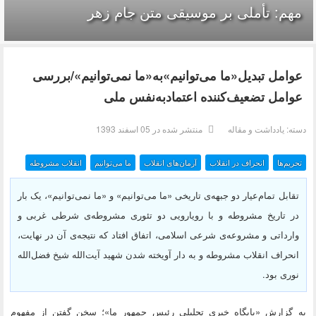
مهم: تأملی بر موسیقی متن جام زهر
عوامل تبدیل«ما می‌توانیم»به«ما نمی‌توانیم»/بررسی
عوامل تضعیف‌کننده‌ اعتمادبه‌نفس ملی
دسته:
یادداشت و مقاله
منتشر شده در 05 اسفند 1393
تحریم‌ها
انحراف در انقلاب
آرمان‌های انقلاب
ما می‌توانیم
انقلاب مشروطه
تقابل تمام‌عیار دو جبهه‌ی تاریخی «ما می‌توانیم» و «ما نمی‌توانیم»، یک بار
در تاریخ مشروطه و با رویارویی دو تئوری مشروطه‌ی شرطی غربی و
وارداتی و مشروعه‌ی شرعی اسلامی، اتفاق افتاد که نتیجه‌ی آن در نهایت،
انحراف انقلاب مشروطه و به دار آویخته شدن شهید آیت‌الله شیخ فضل‌الله
نوری بود.
به گزارش «پايگاه خبري تحليلي رئيس جمهور ما»؛ سخن گفتن از مفهوم