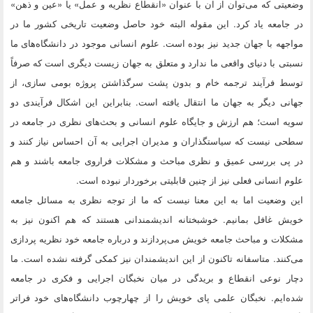
وضعیتی که می‌توان از ان با عنوان «انقطاع نظریه و عمل» یا «عین و ذهن»
در جامعه یاد کرد. این مقوله البته خود حاصل وضعیت تاریخی کشور ما در
مواجهه با جهان جدید نیز بوده است. علوم انسانی موجود در دانشگاه‌های ما
نسبتی با دنیای واقعی ما ندارد و متعلق به جهان زیست دیگری است که صرفاً
توسط فرآیند ترجمه خام و بدون پشت سرگذاشتن پروژه بومی سازی، از
جهانی دیگر به جهان ما انتقال یافته است. بنابراین این اشکال فرآیندی دو
سویه است؛ هم ارزش و جایگاه علوم انسانی و بحث‌های نظری در جامعه در
سطحی نیست که سیاستگذاران و مدیران اجرایی به آن احساس نیاز کنند و
در پی بررسی عمیق و نظری مباحث و مشکلات فراروی جامعه باشند و هم
علوم انسانی فعلی نیز از چنین قابلیتی برخوردار نبوده است.
این وضعیت اما به این معنا نیست که ما از توجه نظری به مسائل جامعه
خویش غافل بمانیم. خوشبختانه اندیشمندانی هستند که هم اکنون نیز به
مشکلات و مباحث جامعه خویش می‌پردازند و درباره جامعه خود نظریه پردازی
می‌کنند. متاسفانه تاکنون از این اندیشمندان نیز کمکی گرفته نشده است. ما
دچار نوعی انقطاع و بریدگی در میان نخبگان اجرایی و فکری در جامعه
شده‌ایم. نخبگان علمی پای خویش را از چهارچوب دانشگاه‌های خود فراتر