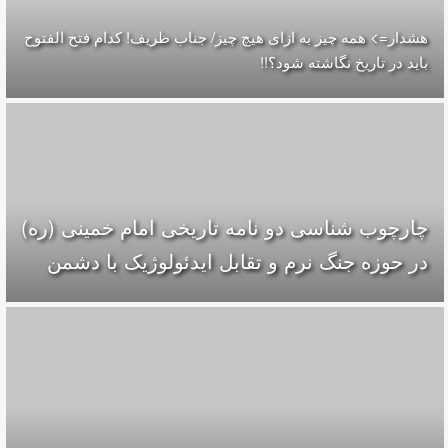
هشدار=> همه چیز به ازای هیچ چیز/ جناب ظریف! کدام فتح الفتوح
باید در تاریخ نگاشته شود؟!!
چارچوب شناسی دو نامه تاریخی امام خمینی (ره)
در حوزه جنگ نرم و تقابل ایدئولوژیک با دشمن