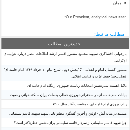
8. همان
"Our President, analytical news site"
مطالب مرتبط:
جدیدترین
مطالب
بازخوانی افشاگری سپهبد محمود منصور افسر ارشد اطلاعات مصر درباره هواپیمای
اوکراینی
منشور گفتمان امام و انقلاب - 7 /بخش دوم : شرح پیام ۱۰ خرداد ۱۳۶۹ امام خامنه ای/
فصل پنجم: حفظ عزّت و کرامت انقلابی
دلایل اهمیت سیزدهمین انتخابات ریاست جمهوری از نگاه امام خامنه ای
بیانات امام خامنه ای در سخنرانی نوروزی خطاب به ملت ایران + نکته خوانی و صوت
پیام نوروزی امام خامنه ای به مناسبت آغاز سال ۱۴۰۰
مستند در میانه آتش - اولین و آخرین گفتگوی مطبوعاتی شهید سپهبد قاسم سلیمانی
چرا شهید قاسم سلیمانی از سردار قاسم سلیمانی برای دشمن خطرناکتر است؟