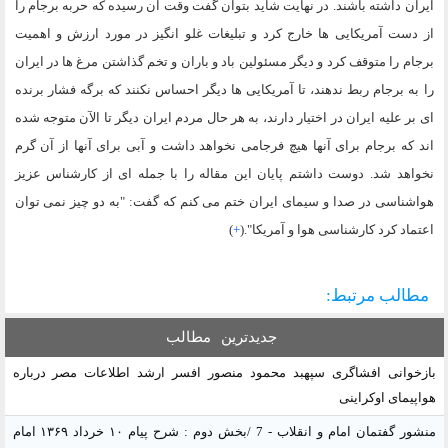
ایران داشته باشند. در نهایت شاید بتوان گفت وقت آن رسیده که حربه برجام را
از دست آمریکایی ها خارج کرد و تبلیغات غلو انگیز در مورد ارزش و اهمیت
برجام را متوقف کرد و دیگر مسئولین باد و باران و تخم گذاشتن مرغ ها در ایران
را به برجام ربط ندهند، تا آمریکایی ها دیگر احساس نکنند که برگه فشار برنده
ای بر علیه ایران در اختیار دارند، به هر حال مردم ایران دیگر تا الآن متوجه شده
اند که برجام برای آنها هیچ فرجامی نخواهد داشت و آبی برای آنها از آن گرم
نخواهد شد. دوست داشتم پایان این مقاله را با جمله ای از کارشناس عزیز
هواشناسی در صدا و سیمای ایران ختم می کنم که گفت: "به دو چیز نمی توان
اعتماد کرد کارشناسی هوا و آمریکا".(
+
)
مطالب مرتبط:
جدیدترین
مطالب
بازخوانی افشاگری سپهبد محمود منصور افسر ارشد اطلاعات مصر درباره
هواپیمای اوکراینی
منشور گفتمان امام و انقلاب - 7 /بخش دوم : شرح پیام ۱۰ خرداد ۱۳۶۹ امام