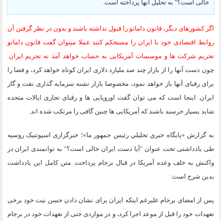
خالی است؟" به تحلیل آنها پرداخته است.
اگر کشورهای دیگر، قانون داماتو را قبول نداشته باشند و بدون در نظر گرفتن آن
روابط اقتصادی خود با ایران را مستحکم کنند عملا میتوان گفت قانون داماتو
تحریم شرکت ها و موسسات آمریکایی به حساب خواهد آمد نه تحریم ایران.
چون دست آنها را از بازار چند صد ملیارد دلاری ایران کوتاه خواهد کرد، و فضا را
برای رقبای آنها باز خواهد نمود، مخصوصا بازار تشنه سرمایه گذاری نفت و گاز
ایران. اینجا است که می توان گفت اوروپایی ها و رقبای تجاری ایالات متحده
شاید بسیار خرسند باشند که آمریکایی ها چنین گافی را مرتکب شده اند.
به گزارش «پايگاه خبري تحليلي رئيس جمهور ما»؛ خبرگزاری اسپوتنیک روسیه
طی یادداشتی تحت عنوان "آیا دست ایران خالی است؟" به توانمندی ایران در
واکنش به خلف وعده آمریکا در قبال برجام پرداخت. متن کامل این یادداشت
بدین شرح است:
پس از امضای برجام علیرغم اینکه ایران برای نشان دادن حسن نیت خود برخی
تعهدات خود را قبل از موعد اجرا کرد، و در مواردی حتی از تعهدات خود در برجام