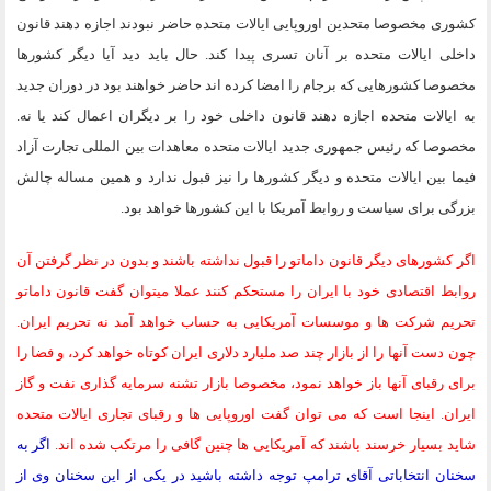
کشوری مخصوصا متحدین اوروپایی ایالات متحده حاضر نبودند اجازه دهند قانون
داخلی ایالات متحده بر آنان تسری پیدا کند. حال باید دید آیا دیگر کشورها
مخصوصا کشورهایی که برجام را امضا کرده اند حاضر خواهند بود در دوران جدید
به ایالات متحده اجازه دهند قانون داخلی خود را بر دیگران اعمال کند یا نه.
مخصوصا که رئیس جمهوری جدید ایالات متحده معاهدات بین المللی تجارت آزاد
فیما بین ایالات متحده و دیگر کشورها را نیز قبول ندارد و همین مساله چالش
بزرگی برای سیاست و روابط آمریکا با این کشورها خواهد بود.
اگر کشورهای دیگر قانون داماتو را قبول نداشته باشند و بدون در نظر گرفتن آن
روابط اقتصادی خود با ایران را مستحکم کنند عملا میتوان گفت قانون داماتو
تحریم شرکت ها و موسسات آمریکایی به حساب خواهد آمد نه تحریم ایران.
چون دست آنها را از بازار چند صد ملیارد دلاری ایران کوتاه خواهد کرد، و فضا را
برای رقبای آنها باز خواهد نمود، مخصوصا بازار تشنه سرمایه گذاری نفت و گاز
ایران. اینجا است که می توان گفت اوروپایی ها و رقبای تجاری ایالات متحده
شاید بسیار خرسند باشند که آمریکایی ها چنین گافی را مرتکب شده اند.
اگر به
سخنان انتخاباتی آقای ترامپ توجه داشته باشید در یکی از این سخنان وی از