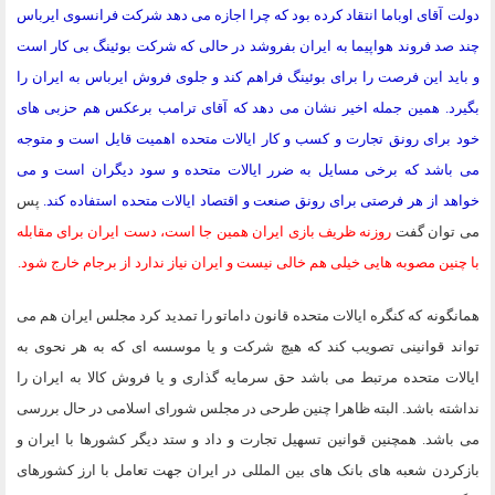
دولت آقای اوباما انتقاد کرده بود که چرا اجازه می دهد شرکت فرانسوی ایرباس
چند صد فروند هواپیما به ایران بفروشد در حالی که شرکت بوئینگ بی کار است
و باید این فرصت را برای بوئینگ فراهم کند و جلوی فروش ایرباس به ایران را
بگیرد. همین جمله اخیر نشان می دهد که آقای ترامب برعکس هم حزبی های
خود برای رونق تجارت و کسب و کار ایالات متحده اهمیت قایل است و متوجه
می باشد که برخی مسایل به ضرر ایالات متحده و سود دیگران است و می
خواهد از هر فرصتی برای رونق صنعت و اقتصاد ایالات متحده استفاده کند.
پس
می توان گفت
روزنه ظریف بازی ایران همین جا است، دست ایران برای مقابله
با چنین مصوبه هایی خیلی هم خالی نیست و ایران نیاز ندارد از برجام خارج شود.
همانگونه که کنگره ایالات متحده قانون داماتو را تمدید کرد مجلس ایران هم می
تواند قوانینی تصویب کند که هیچ شرکت و یا موسسه ای که به هر نحوی به
ایالات متحده مرتبط می باشد حق سرمایه گذاری و یا فروش کالا به ایران را
نداشته باشد. البته ظاهرا چنین طرحی در مجلس شورای اسلامی در حال بررسی
می باشد. همچنین قوانین تسهیل تجارت و داد و ستد دیگر کشورها با ایران و
بازکردن شعبه های بانک های بین المللی در ایران جهت تعامل با ارز کشورهای