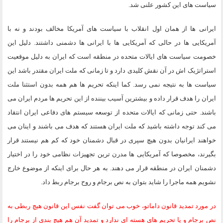
سیاست های این کشور علنی شد.
ایرانی ها از همان اول انقلاب با سیاست های آمریکا مخالف بودند و نه با
آمریکایی ها در حالی که آمریکایی ها با ایرانی ها دشمنی داشتند. دلیل این
خصومت سیاست های ایالات متحده در منطقه است که ایران به دلیل موقعیت
استراتژیک اش در آن نقش کلیدی دارد و تا زمانی که ملت ایران مقتدر باشد این
سیاست ها به نتیجه نمی رسد. کما اینکه تحریم ها هم همه بدون استثنا ملت
ایران را هدف قرار داده و بیشترین آسیب بیننده از این تحریم ها مردم ایران می
باشند. حتی زمانی که ایالات متحده از توسعه سیستم های دفاعی ایران انتقاد
می کند توجه داشته باشید که ملت ایران هستند که هدف می باشند و اینان می
خواهند ایرانیان بدون هیچ سپری در قبال دشمنان خود که کم هم نیستند قرار
بگیرند، مخصوصا که آمریکایی ها مدرن ترین تجهیزات نظامی خود را در اختیار
دشمنان ایران در منطقه قرار می دهند. به هر حال برای اینکه از موضوع خارج
نشویم همه ماجرا را شاید بتوان به نص برجام و روح برجام ربط داد.
در مورد تمدید قانون داماتو، خوب می توان گفت نفس این قانون هیچ ربطی به
نص برجام و یا تحریم های هسته ای ندارد و تمدید آن هم هیچ بندی از برجام را