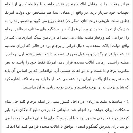
فراتر رفت، اما در مقابل ایالات متحده تلاش داشت با مغلطه کاری از انجام
تعهدات خود سرباز بزند. در واقع از همان ابتدا هم مشخص بود دولت آمریکا
(طبق سنت تاریخی دولت های دمکرات) فقط دروغ می گوید و تصمیم ندارد به
هیچ یک از تعهدات خود در برجام عمل کند و به شگرد های مختلف در ظاهر برجام
را اجرا می کند و رفتار مثبت نشان می دهد اما در باطن سنگ اندازی می کند. در
واقع دولت ایالات متحده به دنبال فراتر از برجام بود در حالی که ایران تصمیم
نداشت پا فراتر بگذارد و به قول معروف تصمیم داشت همین قدم اول برجام را
مظنه راستی آزمایی ایالات متحده قرار دهد. آمریکا فقط خود را پایبند به نص
مکتوب برجام دانست و نه توافقات ضمنی آن. توافقاتی که بر اساس آن باید
همه تحریم ها از بالاسر ایران برداشته می شد. اینجا باید به چند نکته اشاره کرد
که شاید برخی به آن توجه داشتند و برخی توجه زیادی به آن نداشتند:
1 - متاسفانه تبلیغات زیادی در داخل کشور مبنی بر اینکه برجام کلید حل تمام
مشکلات ایران خواهد بود انجام شد. تبلیغاتی که برخی تبلیغ کنندگان خود باور
کردند. در واقع برخی متصور بودند با این پروپاگاندای تبلیغاتی فضای جامعه را می
توانند برای پذیرش گفتگو و امضای توافق با ایالات متحده فراهم کنند اما اتفاقی