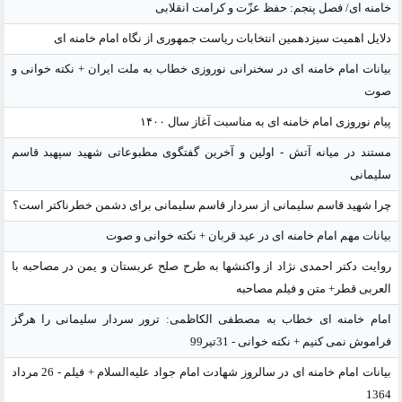
خامنه ای/ فصل پنجم: حفظ عزّت و کرامت انقلابی
دلایل اهمیت سیزدهمین انتخابات ریاست جمهوری از نگاه امام خامنه ای
بیانات امام خامنه ای در سخنرانی نوروزی خطاب به ملت ایران + نکته خوانی و
صوت
پیام نوروزی امام خامنه ای به مناسبت آغاز سال ۱۴۰۰
مستند در میانه آتش - اولین و آخرین گفتگوی مطبوعاتی شهید سپهبد قاسم
سلیمانی
چرا شهید قاسم سلیمانی از سردار قاسم سلیمانی برای دشمن خطرناکتر است؟
بیانات مهم امام خامنه ای در عید قربان + نکته خوانی و صوت
روایت دکتر احمدی نژاد از واکنشها به طرح صلح عربستان و یمن در مصاحبه با
العربی قطر+ متن و فیلم مصاحبه
امام خامنه ای خطاب به مصطفی الکاظمی: ترور سردار سلیمانی را هرگز
فراموش نمی کنیم + نکته خوانی - 31تیر99
بیانات امام خامنه ای در سالروز شهادت امام جواد علیه‌السلام + فیلم - 26 مرداد
1364