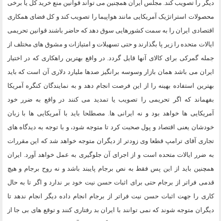
دیگر را تصویب کند. مجلس ایران همچنین می تواند قوانین منع خرید کل یا برخی
محصولات استراتژیک آمریکایی مانند هواپیما را تصویب کند و کل فضای همکاری
اقتصادی ایران را به سمت کشورهایی سوق دهد که حاضر باشند قوانین تحریمی
ایالات متحده را زیر پا بگذارند و حتی تسهیلات و امتیازات و مشوق های مختلف از
جمله گمرکی برای کالای آنها قایل گردد. در واقع بهترین راهکاری که در اختیار
ایران می باشد همان بازار وسوسه برانگیز صدها ملیارد دلاری آن است که باید
بهترین استفاده بهینه را از این فرصت انجام دهد و به نمایندگان کنگره آمریکا
بفهماند که اگر تحریمی را تصویب یا تمدید می کنند در واقع به ضرر خود
آمریکایی ها خواهد بود و نه ایرانی ها. مصطلحا باید با آمریکایی ها با زبان
خودشان یعنی اقتصاد و پول صحبت کرد تا متوجه شود، و با توجه به دیدگاه های
تجاری آقای ترامپ قطعا وی زودتر از دیگران متوجه خواهد شد که این مقررات
به ضرر ایالات متحده است و از اجرای آن جلوگیری به عمل خواهد آورد. ایران
همچنین باید از این پس فقط به نص برجام پایبند باشد و نه روح برجام و هیچ
قدمی فراتر از برجام حتی برای اثبات حسن نیت خود بر ندارد و اگر تا به حال
کاری را جهت اثبات حسن نیت فراتر از برجام انجام داده دیگر انجام ندهد تا
دیگران متوجه شوند که نمی توانند با ایران بد رفتاری کنند و توقع های بی جا از