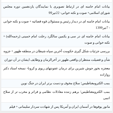
بیانات امام خامنه ای در ارتباط تصویری با نمایندگان یازدهمین دوره مجلس
شورای اسلامی+ صوت و نکته خوانی- 22تیر99
بیانات امام خامنه ای در دیدار رئیس و مسئولان قوه قضائیه + صوت و نکته خوانی
- 7تیر1399
بیانات امام خامنه ای در سی و یکمین سالگرد رحلت امام خمینی (رحمه‌الله) +
نکته خوانی و صوت
بررسی جزئیات شکل گیری حکومت آخرین سپاه شیطان در منطقه ظهور + جزوه
شأن و فضیلت منتظران واقعی ظهور در آخرالزمان و وظایف ایشان در آن دوران
معجزه بخور جوش شیرین برای درمان عفونتهای ریوی و کرونا- نسخه استاد دکتر
روازاده
بمب الکترومغناطیس؛ سلاح مخوف و دست برتر ایران در جنگ نوین
بمب الکترومغناطیس؛ برهم زننده معادلات نظامی و فراتر و مخرب تر از سلاح
اتمی
مانور یوفوها در آسمان ایران و آمریکا پس از شهادت سردار سلیمانی + فیلم