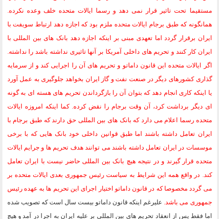
مستقیما تحت تاثیر قرار نمی دهد و رسما ایالات متحده خلف وعده نکرده.
همانگونه که طبق برجام ایالات متحده ملزم بود که اجازه دهد ارتباط سویفت با
ایران برقرار گردد اما تعهدی مبنی بر اینکه اجازه دهد بانک های بین المللی با
ایران کار کنند و تحریم های داخلی آمریکا بر آنها تاثیری نداشته باشد را نداشته.
اگر ایالات متحده این قانون داماتو و تحریم های آن را اجرایی کند و از سرمایه
گذاری کشورهای دیگر در صنعت نفت و گاز ایران بخواهد جلوگیری به عمل آورد
یا اینکه کاری انجام دهد که بتوان آن را بازگرداندن تحریم های هسته ای به گونه
ای دیگر برداشت کرد، آن وقت برجام را نقض کرده. کما اینکه امروزه ایالات
متحده رسما اعلام می دارد که بانک های بین المللی حق دارند که طبق برجام با
ایران تعامل داشته باشند اما طبق قوانین داخلی خود بانک هایی که با برخی
موسسات در ایران تعامل داشته باشند می توانند هدف تحریم ها و جرایم ایالات
متحده قرار گیرند و در نتیجه هیچ بانک بین المللی حاضر نیست با ایران تعامل
کند. در واقع همه این شرایط به سیاست رئیس جمهوری بعدی ایالات متحده بر
می گردد مخصوصا که در قانون داماتو اختیار اجرای این تحریم ها به عهده رئیس
جمهوری می باشد.
علیرغم اینکه قانون داماتو بیست سال است که تصویب شده
اما فقط پس از انعقاد تحریم های بین المللی بر علیه ایران به اجرا در آمد و هیچ