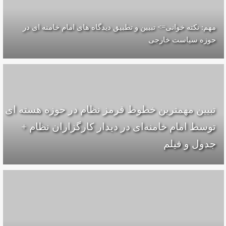
مهم: نکته خوانی=> تبیین و تطبیق دیدگاه های امام خامنه ای در
حوزه سیاست خارجی
تبیین مهمترین خطوط قرمز نظام در حوزه هسته ای
توسط امام خامنه‌ای در دیدار کارگزاران نظام +
جدول و فیلم