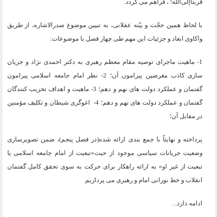
قربتاً‌إلی‌الله! ، فراهم می گردد.
با لحاظ همین حجّت و بیّنه عقلانی، به تبیین موضوع صدرالاشاره، از طریق
واکاوی ابعاد و جزئیات این مهم طی چهار فصل با موضوعات:
1- ماهیت ماجرای توصیه مقام معظم رهبری به دکتر احمدی نژاد و جریان
سازی کاذب مغرضین پیرامون آن؛ 2- نظر امام جامعه اسلامی پیرامون
گفتمان و عملکرد دولت های نهم و دهم؛ 3- ماهیت و اهداف تخریب کنندگان
گفتمان و عملکرد دولت های نهم و دهم؛ 4- اغوگری شیطان و تکلیف مؤمنین
در مقابل آن؛
پرداخته و نهایتاً با جمع بندی ارائه شده(در فصل پنجم)، ضمن تصویرسازی
وضعیت جریانات سیاسی موجود از حیث«
تبعیت از امام جامعه اسلامی یا
تبعیت از غیر او
» به ارائه راهکار برای حرکت به سوی تحقق کامل گفتمان
انقلاب و خط نورانی امام و رهبری می پردازیم.
ادامه دارد...