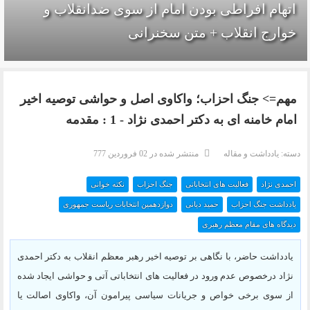
اتهام افراطی بودن امام از سوی ضدانقلاب و
خوارج انقلاب + متن سخنرانی
مهم=> جنگ احزاب؛ واکاوی اصل و حواشی توصیه اخیر
امام خامنه ای به دکتر احمدی نژاد - 1 : مقدمه
دسته:
یادداشت و مقاله
منتشر شده در 02 فروردين 777
احمدی نژاد
فعالیت های انتخاباتی
جنگ احزاب
نکته خوانی
یادداشت جنگ احزاب
حمید دیانی
دوازدهمین انتخابات ریاست جمهوری
دیدگاه های مقام معظم رهبری
یادداشت حاضر، با نگاهی بر توصیه اخیر رهبر معظم انقلاب به دکتر احمدی
نژاد درخصوص عدم ورود در فعالیت های انتخاباتی آتی و حواشی ایجاد شده
از سوی برخی خواص و جریانات سیاسی پیرامون آن، واکاوی اصالت یا