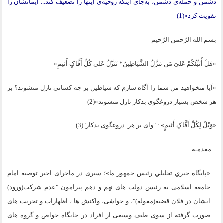
دشمن و حمله‌ی دشمن، به‌جای اینکه روحیّه‌ی اینها را تضعیف کند... ایمانشان را
تقویت کرد»(1)
بسم الله الرّحمن الرّحیم
«هَلْ أُنَبِّئُکُمْ عَلىَ‏ مَن تَنزََّلُ الشَّیَاطِینُ* تَنَزَّلُ عَلى‏ کُلِّ أَفَّاکٍ أَثیمٍ»
«آیا مى‏خواهید من شما را آگاه سازم که شیاطین بر چه کسانی نازل مى‏شوند؟ بر
هر شخص بسیار دروغگوى بدکار نازل مى‏شوند»(2)
«وَیْلٌ لِکُلِّ أَفَّاکٍ أَثیمٍ» : "واى بر هر دروغگوى بدکار"(3)
مقدمـه
«پايگاه خبري تحليلي رئيس جمهور ما»؛
سیری در ماجرای اخیر توصیه امام
جامعه اسلامی به رئیس دولت های نهم و دهم پیرامون "عدم شرکت(ورود)
ایشان در فلان قضیه(مقوله)"، و حواشی، واکنش ها ، اظهارات و تخریب های
صورت گرفته از سوی طیف وسیعی از افراد در جایگاه خواص و گروه های