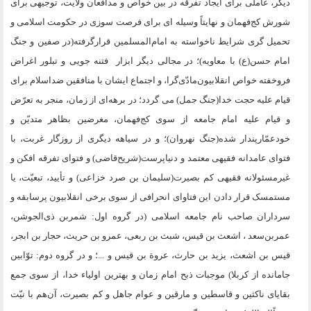
دیگر، عاملی برای ایجاد تفرقه در بین خواص و مدافعان ولایت، توجیهی برای
شورش کج‌فهمان و نهایتاً وسیله ای برای فرصت سوزی در حکومت اسلامی و
تحمیل گری شرایط ناخواسته به امام‌المسلمین قرارگرفته(در صفین و جنگ
امام حسن(ع) با معاویه)؛ در مجالی دیگر ابزار فتنه جویی و تبلور اغراض
فروخفته خواص انقلابیون‌مادّی‌گرا، و اجتماع ایشان با منافقین ضداسلام برای
قیام علیه حجت خدا(جنگ جمل) می گردد؛ در برهه‌ای از زمان، منجر به تعرّض
و قیام علیه امام‌ جامعه از سوی کج‌فهمان، مغرضین بظاهر متدیّن و
خودعمّارپندار شده(جنگ نهروان)؛ و در سیاهه دیگری از روزگار غربت، با
فتوای عامدانه فقیهی معتمد و دنیاپرست(شریح‌قاضی) و فتوای تفرقه افکن و
غیرمسئولانه فقیهی کم بصیرت(سلیمان بن صرد خزاعی) و تأیید، تبعیّت، یا
مستمسک قرار دادن این فتاوای انحرافی از سوی برخی انقلابیون پرسابقه و
سرداران صاحب نام جامعه اسلامی (در گروه اول: شمربن ذی‌الجوشن،
عمربن‌سعد ، اشعث بن قيس، شبث بن ربعى، عمرو بن حريث، حجار بن ابجر،
قيس بن اشعث، يزيد بن حارث، عروة بن قيس و ...؛ و در گروه دوم: توّابین
جامانده از کربلا) موجبات ذبح امام زمان و بهترین اولیاء خدا، از سوی جمع
بقایای ناکثین و قاسطین و مارقین و عوام جاهل و کم بصیرت، آن‌هم با نیّت