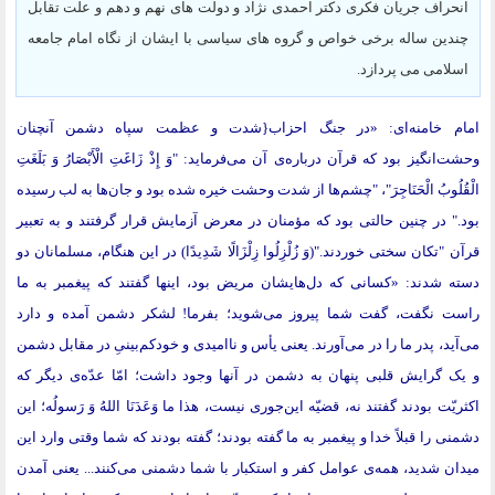
انحراف جریان فکری دکتر احمدی نژاد و دولت های نهم و دهم و علت تقابل
چندین ساله برخی خواص و گروه های سیاسی با ایشان از نگاه امام جامعه
اسلامی می پردازد.
امام خامنه‌ای: «در جنگ احزاب{شدت و عظمت سپاه دشمن آنچنان
وحشت‌انگیز بود که قرآن درباره‌ی آن می‌فرماید: "وَ إِذْ زَاغَتِ الْأَبْصَارُ وَ بَلَغَتِ
الْقُلُوبُ الْحَنَاجِرَ"، "چشم‌ها از شدت وحشت خیره شده بود و جان‌ها به لب رسیده
بود." در چنین حالتی بود که مؤمنان در معرض آزمایش قرار گرفتند و به تعبیر
قرآن "تکان سختی خوردند."(وَ زُلْزِلُوا زِلْزَالًا شَدِیدًا) در این هنگام، مسلمانان دو
دسته شدند: «کسانی که دل‌هایشان مریض بود، اینها گفتند که پیغمبر به ما
راست نگفت، گفت شما پیروز می‌شوید؛ بفرما! لشکر دشمن آمده و دارد
می‌آید، پدر ما را در می‌آورند. یعنی یأس و ناامیدی و خودکم‌بینیِ در مقابل دشمن
و یک گرایش قلبی پنهان به دشمن در آنها وجود داشت؛ امّا عدّه‌ی دیگر که
اکثریّت بودند گفتند نه، قضیّه این‌جوری نیست، هذا ما وَعَدَنَا اللهُ وَ رَسولُه؛ این
دشمنی را قبلاً خدا و پیغمبر به ما گفته بودند؛ گفته بودند که شما وقتی وارد این
میدان شدید، همه‌ی عوامل کفر و استکبار با شما دشمنی می‌کنند... یعنی آمدن