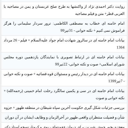
روایت دکتر احمدی نژاد از واکنشها به طرح صلح عربستان و یمن در مصاحبه با
العربی قطر+ متن و فیلم مصاحبه
امام خامنه ای خطاب به مصطفی الکاظمی: ترور سردار سلیمانی را هرگز
فراموش نمی کنیم + نکته خوانی - 31تیر99
بیانات امام خامنه ای در سالروز شهادت امام جواد علیه‌السلام + فیلم - 26 مرداد
1364
بیانات امام خامنه ای در ارتباط تصویری با نمایندگان یازدهمین دوره مجلس
شورای اسلامی+ صوت و نکته خوانی- 22تیر99
بیانات امام خامنه ای در دیدار رئیس و مسئولان قوه قضائیه + صوت و نکته خوانی
- 7تیر1399
بیانات امام خامنه ای در سی و یکمین سالگرد رحلت امام خمینی (رحمه‌الله) +
نکته خوانی و صوت
بررسی جزئیات شکل گیری حکومت آخرین سپاه شیطان در منطقه ظهور + جزوه
شأن و فضیلت منتظران واقعی ظهور در آخرالزمان و وظایف ایشان در آن دوران
معجزه بخور جوش شیرین برای درمان عفونتهای ریوی و کرونا- نسخه استاد دکتر