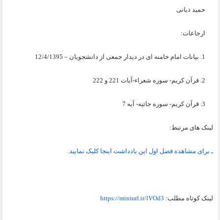
حمید دیانی
ارجاعات:
1. بیانات امام خامنه ای در دیدار جمعى از دانشجویان – 12/4/1395
2. قرآن کریم- سوره شعراء-آیات 221 و 222
3. قرآن کریم- سوره جاثیه- آیه 7
لینک های مرتبط:
ـ برای مشاهده فصل اول این یادداشت اینجا کلیک نمایید.
لينک کوتاه مطلب:
https://miniurl.ir/lVOd3