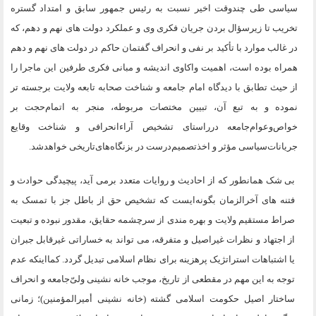
سیاسی طی چندوقت اخیر نسبت به رئیس جمهور سابق و امتداد گستره
تخریب تا زیرسؤال بردن جریان فکری وی و عملکرد دولت های نهم و دهم، که
در غالب موارد با تأکید بر نفی و انحراف گفتمان حاکم در دولت های نهم و دهم
همراه بوده است، اهمیت واکاوی اندیشه و مبانی فکری طرفین این ماجرا را
از حیث تطابق با دیدگاه امام جامعه و شناخت صحابه تابعه ولایت برجسته تر
نموده و به تبع آن، تبیین مختصات مربوطه، منجر به اتمام‌حجت بر
خواص‌وعوام‌جامعه درراستای تشخیص آراء‌انحرافی و شناخت وقایع
جریانات‌سیاسی مؤثر و اخذتصمیم‌درست در بزنگاه‌های‌تاریخی خواهدشد.
بی شک همانطور که از احادیث و روایات متعدد برمی آید، پیچیدگی حوادث و
فتنه های آخرالزمان بگونه‌ایست که تشخیص حق از باطل جز با تمسک به
صراط مستقیم ولایت و بهره مندی از سرچشمه حقایق، مقدور نبوده و تبعیت
از اجتهاد و نظرات غیراصیل و متفرقه، می تواند به خساراتی غیرقابل جبران
یا اشتباهات استراتژیک پرهزینه برای نظام اسلامی تبدیل گردد. کما‌اینکه عدم
توجه به این مهم در مقطعی از تاریخ، موجب خانه نشینی ولیّ‌جامعه و انحراف
ساختار اصیل حکومت اسلامی گشته (خانه نشینی أمیرالمؤمنین)؛ زمانی