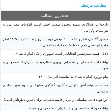
مطالب مرتبط:
جدیدترین
مطالب
بازخوانی افشاگری سپهبد محمود منصور افسر ارشد اطلاعات مصر درباره
هواپیمای اوکراینی
منشور گفتمان امام و انقلاب - 7 /بخش دوم : شرح پیام ۱۰ خرداد ۱۳۶۹ امام
خامنه ای/ فصل پنجم: حفظ عزّت و کرامت انقلابی
دلایل اهمیت سیزدهمین انتخابات ریاست جمهوری از نگاه امام خامنه ای
بیانات امام خامنه ای در سخنرانی نوروزی خطاب به ملت ایران + نکته خوانی و
صوت
پیام نوروزی امام خامنه ای به مناسبت آغاز سال ۱۴۰۰
مستند در میانه آتش - اولین و آخرین گفتگوی مطبوعاتی شهید سپهبد قاسم
سلیمانی
چرا شهید قاسم سلیمانی از سردار قاسم سلیمانی برای دشمن خطرناکتر است؟
بیانات مهم امام خامنه ای در عید قربان + نکته خوانی و صوت