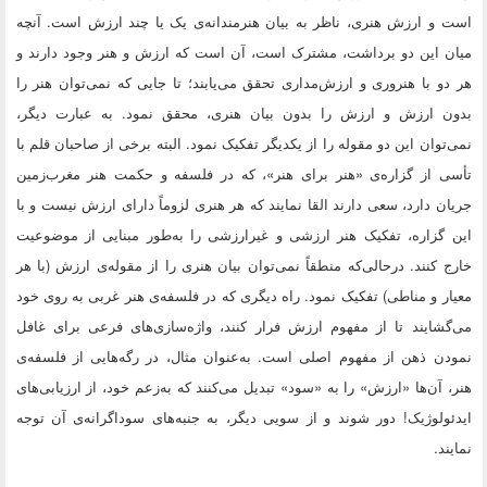
است و ارزش هنری، ناظر به بیان هنرمندانه‌ی یک یا چند ارزش است. آنچه
میان این دو برداشت، مشترک است، آن است که ارزش و هنر وجود دارند و
هر دو با هنروری و ارزش‌مداری تحقق می‌یابند؛ تا جایی که نمی‌توان هنر را
بدون ارزش و ارزش را بدون بیان هنری، محقق نمود. به عبارت دیگر،
نمی‌توان این دو مقوله را از یکدیگر تفکیک نمود. البته برخی از صاحبان قلم با
تأسی از گزاره‌ی «هنر برای هنر»، که در فلسفه و حکمت هنر مغرب‌زمین
جریان دارد، سعی دارند القا نمایند که هر هنری لزوماً دارای ارزش نیست و با
این گزاره، تفکیک هنر ارزشی و غیرارزشی را به‌طور مبنایی از موضوعیت
خارج کنند. درحالی‌که منطقاً نمی‌توان بیان هنری را از مقوله‌ی ارزش (با هر
معیار و مناطی) تفکیک نمود. راه دیگری که در فلسفه‌ی هنر غربی به روی خود
می‌گشایند تا از مفهوم ارزش فرار کنند، واژه‌سازی‌های فرعی برای غافل
نمودن ذهن از مفهوم اصلی است. به‌عنوان مثال، در رگه‌هایی از فلسفه‌ی
هنر، آن‌ها «ارزش» را به «سود» تبدیل می‌کنند که به‌زعم خود، از ارزیابی‌های
ایدئولوژیک! دور شوند و از سویی دیگر، به جنبه‌های سوداگرانه‌ی آن توجه
نمایند.