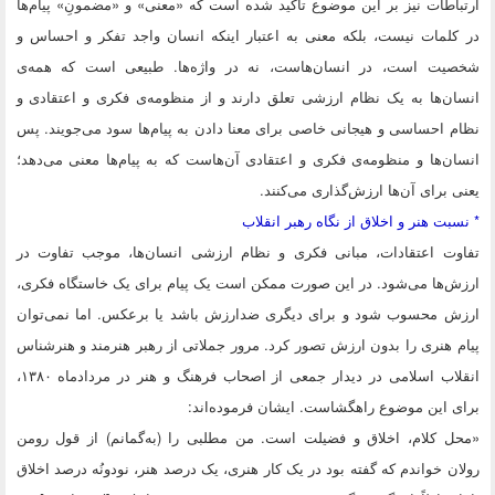
ارتباطات نیز بر این موضوع تأکید شده است که «معنی» و «مضمونِ» پیام‌ها
در کلمات نیست، بلکه معنی به اعتبار اینکه انسان واجد تفکر و احساس و
شخصیت است، در انسان‌هاست، نه در واژه‌ها. طبیعی است که همه‌ی
انسان‌ها به یک نظام ارزشی تعلق دارند و از منظومه‌ی فکری و اعتقادی و
نظام احساسی و هیجانی خاصی برای معنا دادن به پیام‌ها سود می‌جویند. پس
انسان‌ها و منظومه‌ی فکری و اعتقادی آن‌هاست که به پیام‌ها معنی می‌دهد؛
یعنی برای آن‌ها ارزش‌گذاری می‌کنند.
* نسبت هنر و اخلاق از نگاه رهبر انقلاب
تفاوت اعتقادات، مبانی فکری و نظام ارزشی انسان‌ها، موجب تفاوت در
ارزش‌ها می‌شود. در این صورت ممکن است یک پیام برای یک خاستگاه فکری،
ارزش محسوب شود و برای دیگری ضدارزش باشد یا برعکس. اما نمی‌توان
پیام هنری را بدون ارزش تصور کرد. مرور جملاتی از رهبر هنرمند و هنرشناس
انقلاب اسلامی در دیدار جمعی از اصحاب فرهنگ و هنر در مردادماه ۱۳۸۰،
برای این موضوع راهگشاست. ایشان فرموده‌اند:
«محل کلام، اخلاق و فضیلت است. من مطلبی را (به‌گمانم) از قول رومن
رولان خواندم که گفته بود در یک کار هنری، یک درصد هنر، نودونُه درصد اخلاق