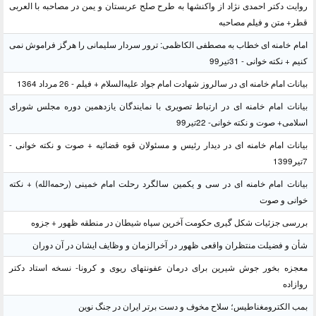
روایت دکتر احمدی نژاد از واکنشها به طرح صلح عربستان و یمن در مصاحبه با العربی
قطر+ متن و فیلم مصاحبه
امام خامنه ای خطاب به مصطفی الکاظمی: ترور سردار سلیمانی را هرگز فراموش نمی
کنیم + نکته خوانی - 31تیر99
بیانات امام خامنه ای در سالروز شهادت امام جواد علیه‌السلام + فیلم - 26 مرداد 1364
بیانات امام خامنه ای در ارتباط تصویری با نمایندگان یازدهمین دوره مجلس شورای
اسلامی+ صوت و نکته خوانی- 22تیر99
بیانات امام خامنه ای در دیدار رئیس و مسئولان قوه قضائیه + صوت و نکته خوانی -
7تیر1399
بیانات امام خامنه ای در سی و یکمین سالگرد رحلت امام خمینی (رحمه‌الله) + نکته
خوانی و صوت
بررسی جزئیات شکل گیری حکومت آخرین سپاه شیطان در منطقه ظهور + جزوه
شأن و فضیلت منتظران واقعی ظهور در آخرالزمان و وظایف ایشان در آن دوران
معجزه بخور جوش شیرین برای درمان عفونتهای ریوی و کرونا- نسخه استاد دکتر
روازاده
بمب الکترومغناطیس؛ سلاح مخوف و دست برتر ایران در جنگ نوین