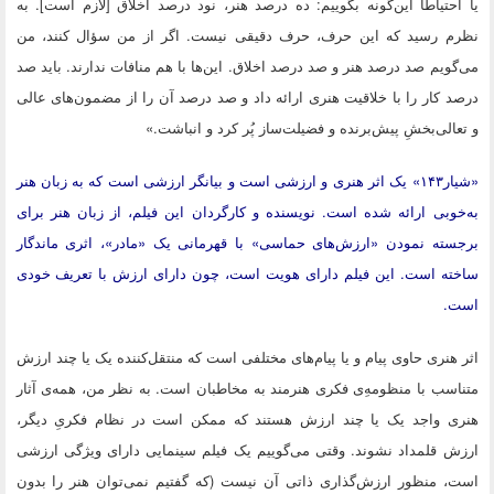
یا احتیاطاً این‌گونه بگوییم: ده درصد هنر، نود درصد اخلاق [لازم است]. به
نظرم رسید که این حرف، حرف دقیقی نیست. اگر از من سؤال کنند، من
می‌گویم صد درصد هنر و صد درصد اخلاق. این‌ها با هم منافات ندارند. باید صد
درصد کار را با خلاقیت هنری ارائه داد و صد درصد آن را از مضمون‌های عالی
و تعالی‌بخشِ پیش‌برنده و فضیلت‌ساز پُر کرد و انباشت.»
«شیار۱۴۳» یک اثر هنری و ارزشی است و بیانگر ارزشی است که به زبان هنر
به‌خوبی ارائه شده است. نویسنده و کارگردان این فیلم، از زبان هنر برای
برجسته نمودن «ارزش‌های حماسی» با قهرمانی یک «مادر»، اثری ماندگار
ساخته است. این فیلم دارای هویت است، چون دارای ارزش با تعریف خودی
است.
اثر هنری حاوی پیام و یا پیام‌های مختلفی است که منتقل‌کننده یک یا چند ارزش
متناسب با منظومه‌ِی فکری هنرمند به مخاطبان است. به نظر من، همه‌ی آثار
هنری واجد یک یا چند ارزش هستند که ممکن است در نظام فکریِ دیگر،
ارزش قلمداد نشوند. وقتی می‌گوییم یک فیلم سینمایی دارای ویژگی ارزشی
است، منظور ارزش‌گذاری ذاتی آن نیست (که گفتیم نمی‌توان هنر را بدون