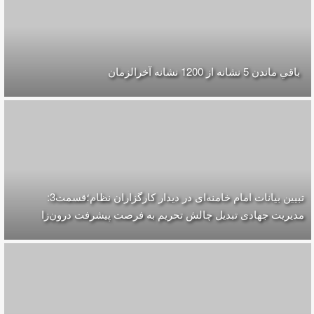
باقي ماندن 5 نشانه از 1200 نشانه‌ آخرالزمان
تبیین بیانات امام خامنه‌ای در دیدار کارگزاران نظام؛قسمت3:
مدیریت جهادی تبدیل چالش تحریم به فرصت پیشرفت درون‌زا