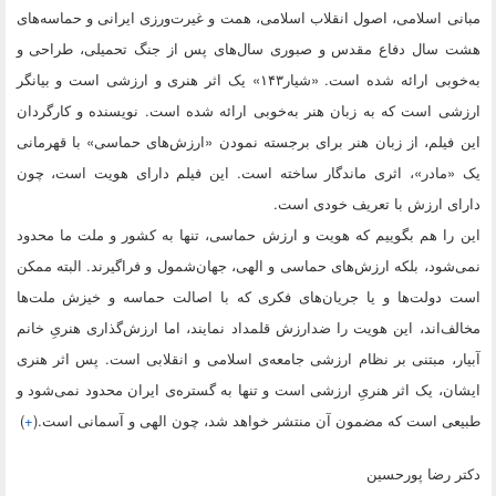
مبانی اسلامی، اصول انقلاب اسلامی، همت و غیرت‌ورزی ایرانی و حماسه‌های
هشت سال دفاع مقدس و صبوری سال‌های پس از جنگ تحمیلی، طراحی و
به‌خوبی ارائه شده است. «شیار۱۴۳» یک اثر هنری و ارزشی است و بیانگر
ارزشی است که به زبان هنر به‌خوبی ارائه شده است. نویسنده و کارگردان
این فیلم، از زبان هنر برای برجسته نمودن «ارزش‌های حماسی» با قهرمانی
یک «مادر»، اثری ماندگار ساخته است. این فیلم دارای هویت است، چون
دارای ارزش با تعریف خودی است.
این را هم بگوییم که هویت و ارزش حماسی، تنها به کشور و ملت ما محدود
نمی‌شود، بلکه ارزش‌های حماسی و الهی، جهان‌شمول و فراگیرند. البته ممکن
است دولت‌ها و یا جریان‌های فکری که با اصالت حماسه و خیزش ملت‌ها
مخالف‌اند، این هویت را ضدارزش قلمداد نمایند، اما ارزش‌گذاری هنریِ خانم
آبیار، مبتنی بر نظام ارزشی جامعه‌ی اسلامی و انقلابی است. پس اثر هنری
ایشان، یک اثر هنریِ ارزشی است و تنها به گستره‌ی ایران محدود نمی‌شود و
طبیعی است که مضمون آن منتشر خواهد شد، چون الهی و آسمانی است.(
+
)
دكتر رضا پورحسین