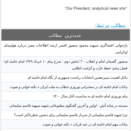
"Our President, analytical news site"
مطالب مرتبط:
جدیدترین
مطالب
بازخوانی افشاگری سپهبد محمود منصور افسر ارشد اطلاعات مصر درباره هواپیمای
اوکراینی
منشور گفتمان امام و انقلاب - 7 /بخش دوم : شرح پیام ۱۰ خرداد ۱۳۶۹ امام خامنه ای/
فصل پنجم: حفظ عزّت و کرامت انقلابی
دلایل اهمیت سیزدهمین انتخابات ریاست جمهوری از نگاه امام خامنه ای
بیانات امام خامنه ای در سخنرانی نوروزی خطاب به ملت ایران + نکته خوانی و صوت
پیام نوروزی امام خامنه ای به مناسبت آغاز سال ۱۴۰۰
مستند در میانه آتش - اولین و آخرین گفتگوی مطبوعاتی شهید سپهبد قاسم سلیمانی
چرا شهید قاسم سلیمانی از سردار قاسم سلیمانی برای دشمن خطرناکتر است؟
بیانات مهم امام خامنه ای در عید قربان + نکته خوانی و صوت