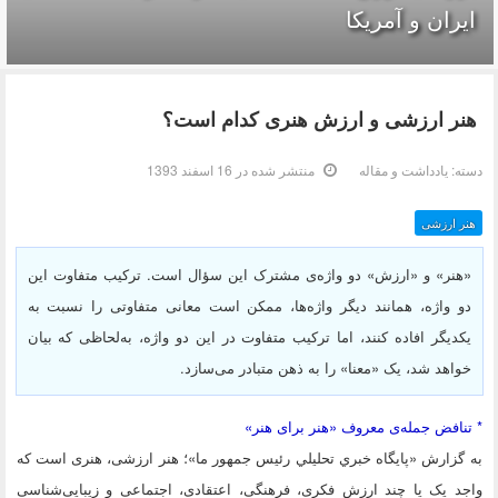
ایران و آمریکا
هنر ارزشی و ارزش هنری کدام است؟
دسته:
یادداشت و مقاله
منتشر شده در 16 اسفند 1393
هنر ارزشی
«هنر» و «ارزش» دو واژه‌ی مشترک این سؤال است. ترکیب متفاوت این
دو واژه، همانند دیگر واژه‌ها، ممکن است معانی متفاوتی را نسبت به
یکدیگر افاده کنند، اما ترکیب متفاوت در این دو واژه، به‌لحاظی که بیان
خواهد شد، یک «معنا» را به ذهن متبادر می‌سازد.
* تنافض جمله‌ی معروف «هنر برای هنر»
به گزارش «پايگاه خبري تحليلي رئيس جمهور ما»؛ هنر ارزشی، هنری است که
واجد یک یا چند ارزش فکری، فرهنگی، اعتقادی، اجتماعی و زیبایی‌شناسی