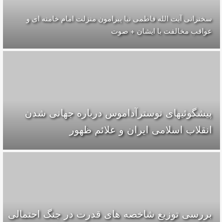
سخنرانی آیت الله فاطمی نیا پیرامون منزلت امام خامنه ای و
عواقب مخالفت با ایشان + صوت
پیشگوئیهای نوسترآداموس درباره جهانی شدن
انقلاب اسلامی ایران و علائم ظهور
بررسی توزیع شاخصه های قدرت در جنگ احتمالی