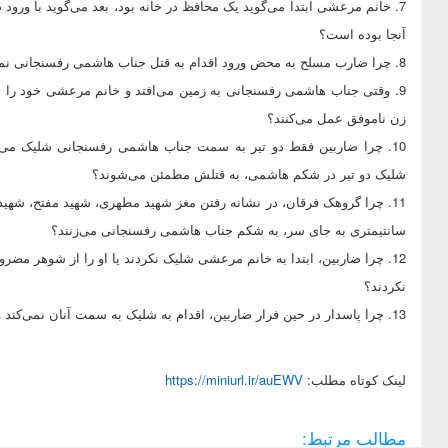
7. خانم مرعشی ابتدا می‌گوید یک محافظ در خانه بود، بعد می‌گوید با ورو
آنجا بوده است؟
8. چرا ضارب مسلح به محض ورود اقدام به قتل جناب هاشمی رفسنجانی نمی‌کند؟
9. وقتی جناب هاشمی رفسنجانی به زمین می‌افتد و خانم مرعشی خود را به
زن ناموفق عمل می‌کنند؟
10. چرا ضاربین فقط دو تیر به سمت جناب هاشمی رفسنجانی شلیک می‌کن
شلیک دو تیر در شکم هاشمی، به قتلش مطمئن می‌شوند؟
11. چرا گروهک فرقان، در نشانه رفتن مغز شهید مطهری، شهید مفتح، شهید 
سانتیمتری به جای سر، به شکم جناب هاشمی رفسنجانی می‌زنند؟
12. چرا ضاربین، ابتدا به خانم مرعشی شلیک نکردند یا او را از شوهر م
نکردند؟
13. چرا پاسدار در حین فرار ضاربین، اقدام به شلیک به سمت آنان نمی‌کند و این دو نفر، به راحتی موفق به فرار می‌شوند؟(
لينک کوتاه مطلب:
https://miniurl.ir/auEWV
مطالب مرتبط: