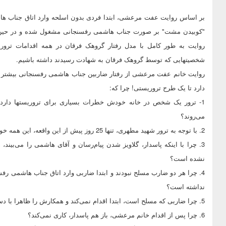
بر اساس روایت عفت مرعشی، ابتدا فردی بدون اسلحه وارد اتاق جناب هاش
"کوبیدن مشت" بر صورت جناب هاشمی رفسنجانی مشغول شده و در حین این
روایت به طور کامل با مدل رفتار گروهک فرقان در همه اقدامات ترو
شخصیتهایی که توسط گروهک فرقان به شهادت رسیدند داشته باشیم.
روایت خانم عفت مرعشی از رفتار ضاربین جناب هاشمی رفسنجانی بیشتر ب
دارد تا یک طرح تروریستی! چرا که:
1- ترور یک شخص در خانه خودش خطرات بسیاری برای تروریستها دارد. 
می‌روند؟
2. با توجه به ترور شهید مطهری، تنها 25 روز پیش از این واقعه، این همه خوش‌باوری در پذیرفتن دو "ناشناس"، بسیار عجیب است.
3. چرا با اینکه پاسدار، گلاویز شدن پیام‌رسان و آقای هاشمی را می‌ب
نشده است؟
4. چرا هر دو ضارب مسلح نبودند و ابتدا ضاربی وارد اتاق جناب هاشمی 
نداشته است؟
5. چرا ضاربی که مسلح است، ابتدا اقدام نمی‌کند و همکارش را ظاهرا با دست خالی برای ترور می‌فرستد؟
6. چرا پس از اقدام خانم مرعشی، باز هم پاسدار، کاری نمی‌کند؟