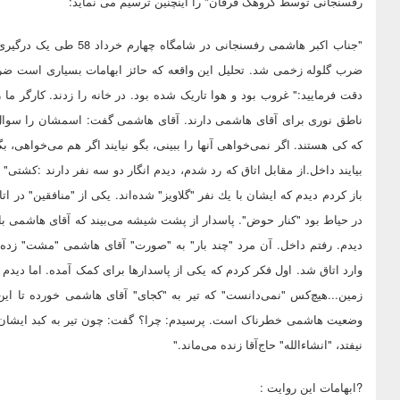
رفسنجانی توسط گروهک فرقان" را اینچنین ترسیم می نماید:
"جناب اکبر هاشمی رفسنجان
ضرب گلوله زخمی شد. تحلیل این واقعه که حائز ابهامات بسیاری است ضرو
دقت فرمایید:" غروب بود و هوا تاریک شده بود. در خانه را زدند. كارگر ما
ناطق نوری برای آقای هاشمی دارند. آقای هاشمی گفت: اسمشان را سوال 
كه كی هستند. اگر نمی‌خواهی آنها را ببینی، بگو نیایند اگر هم می‌خواهی، ب
بیایند داخل.از مقابل اتاق كه رد شدم، دیدم انگار دو سه نفر دارند :كشتی"
باز كردم دیدم كه ایشان با یك نفر "گلاویز" شده‌اند. یكی از "منافقین" در ات
در حیاط بود "كنار حوض". پاسدار از پشت شیشه می‌بیند که آقای هاشمی با یک
دیدم. رفتم داخل. آن مرد "چند بار" به "صورت" آقای هاشمی "مشت" زده ب
وارد اتاق شد. اول فکر کردم که یکی از پاسدارها برای کمک آمده. اما دیدم
زمین...هیچ‌کس "نمی‌دانست" که تیر به "کجای" آقای هاشمی خورده تا ای
وضعیت هاشمی خطرناک است. پرسیدم: چرا؟ گفت: چون تیر به کبد ایشان خور
نیفتد، "انشاءالله" حاج‌آقا زنده می‌ماند."
?ابهامات این روایت :