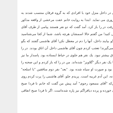
ی در شامگاه چهارم خرداد 58 طی یک درگیری در داخل منزل خود با افرادی که به گروه فرقان منتسب شدند به
ری می نماید. ابتدا به روایت خانم عفت مرعشی از واقعه مذکور
 رفت در را باز كرد. آمد گفت كه دو نفر هستند پیامی از طرف آقای
كنید! من گفتم حالا اسمشان هرچه باشد، شما از كجا می‌شناسید
گو بیایند داخل، آنها را دم در معطل نكن! آقای هاشمی گفتند كه بگو
 می‌گیرند! تعجب كردم چون آقای هاشمی داخل آن اتاق بودند. در را
اق بیشتر نبود. یك نفر هم جلوی در حیاط ایستاده بود. پاسدار ما نیز
 نفر دیگر "گلاویز" شده‌اند. من در را که باز کردم و این صحنه را
ود و صورت او سیاه شده بود. "بعد" نفر دوم منافقین "با اسلحه"
 نه، این آدم غریبه است. پریدم جلو. آقای هاشمی را پرت کردم روی
ن‌که "آقای مسعود رجوی" آمد پیش من گفت که خانم تا فردا صبح
ده و پرده دیافراگم نیز پاره شده‌است. اگر تا فردا صبح اتفاقی