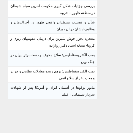
بررسی جزئیات شکل گیری حکومت آخرین سپاه شیطان
در منطقه ظهور + جزوه
شأن و فضیلت منتظران واقعی ظهور در آخرالزمان و
وظایف ایشان در آن دوران
معجزه بخور جوش شیرین برای درمان عفونتهای ریوی و
کرونا- نسخه استاد دکتر روازاده
بمب الکترومغناطیس؛ سلاح مخوف و دست برتر ایران در
جنگ نوین
بمب الکترومغناطیس؛ برهم زننده معادلات نظامی و فراتر
و مخرب تر از سلاح اتمی
مانور یوفوها در آسمان ایران و آمریکا پس از شهادت
سردار سلیمانی + فیلم