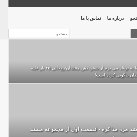
جو
درباره ما
تماس با ما
خدایا به توپناه می برم از بستن دهن منتقدان/روحانی ۴۵ بار علیه
دان بدگویی کرده است!
ند مزه مذاکره - قسمت اول از مجموعه مستند