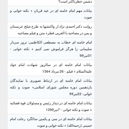
دشمن خطرناکتر است؟
بیانات مهم امام خامنه ای در عید قربان + نکته خوانی و
صوت
روایت دکتر احمدی نژاد از واکنشها به طرح صلح عربستان
و یمن در مصاحبه با العربی قطر+ متن و فیلم مصاحبه
امام خامنه ای خطاب به مصطفی الکاظمی: ترور سردار
سلیمانی را هرگز فراموش نمی کنیم + نکته خوانی -
31تیر99
بیانات امام خامنه ای در سالروز شهادت امام جواد
علیه‌السلام + فیلم - 26 مرداد 1364
بیانات امام خامنه ای در ارتباط تصویری با نمایندگان
یازدهمین دوره مجلس شورای اسلامی+ صوت و نکته
خوانی- 22تیر99
بیانات امام خامنه ای در دیدار رئیس و مسئولان قوه قضائیه
+ صوت و نکته خوانی - 7تیر1399
بیانات امام خامنه ای در سی و یکمین سالگرد رحلت امام
خمینی (رحمه‌الله) + نکته خوانی و صوت