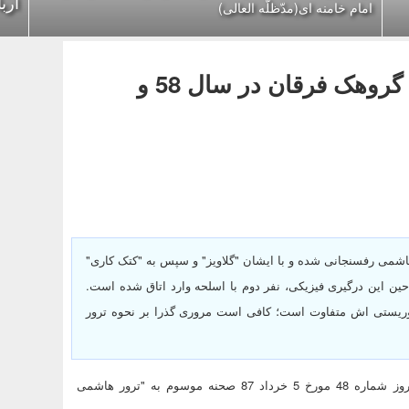
ارب
امام خامنه ای(مدّظلّه العالی)
واکاوی ترور هاشمی رفسنجانی توسط گروهک فرقان در سال 58 و
شمی رفسنجانی شده و با ایشان "گلاویز" و سپس به "کتک کاری"
این درگیری فیزیکی، نفر دوم با اسلحه وارد اتاق شده است.
روریستی اش متفاوت است؛ کافی است مروری گذرا بر نحوه ترور
به گزارش «پايگاه خبري تحليلي رئيس جمهور ما»؛ هفته نامه شهروند امروز شماره 48 مورخ 5 خرداد 87 صحنه موسوم به "ترور هاشمی