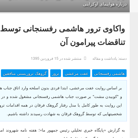
درباره هواپیمای اوکراینی
تناقضات پیرامون آن
دسته:
یادداشت و مقاله
منتشر شده در 15 فروردين 1395
هاشمی رفسنجانی
عفت مرعشی
ترور
گروهک تروریستی منافقین
بر اساس روایت عفت مرعشی، ابتدا فردی بدون اسلحه وارد اتاق جناب ها
و "کوبیدن مشت" بر صورت جناب هاشمی رفسنجانی مشغول شده و در حین 
این روایت به طور کامل با مدل رفتار گروهک فرقان در همه اقدامات ت
شخصیتهایی که توسط گروهک فرقان به شهادت رسیدند داشته باشیم.