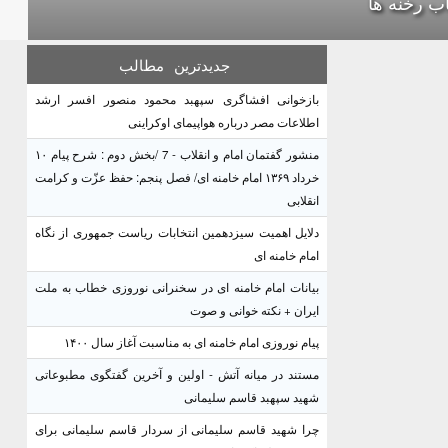
اب رخنه ها
جدیدترین
مطالب
بازخوانی افشاگری سپهبد محمود منصور افسر ارشد
اطلاعات مصر درباره هواپیمای اوکراینی
منشور گفتمان امام و انقلاب - 7 /بخش دوم : شرح پیام ۱۰
خرداد ۱۳۶۹ امام خامنه ای/ فصل پنجم: حفظ عزّت و کرامت
انقلابی
دلایل اهمیت سیزدهمین انتخابات ریاست جمهوری از نگاه
امام خامنه ای
بیانات امام خامنه ای در سخنرانی نوروزی خطاب به ملت
ایران + نکته خوانی و صوت
پیام نوروزی امام خامنه ای به مناسبت آغاز سال ۱۴۰۰
مستند در میانه آتش - اولین و آخرین گفتگوی مطبوعاتی
شهید سپهبد قاسم سلیمانی
چرا شهید قاسم سلیمانی از سردار قاسم سلیمانی برای