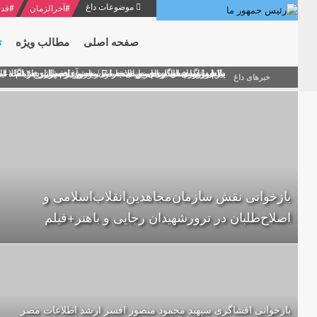
موضوعات داغ
#
آخرالزمان
#
قدر
صفحه اصلی
مطالب ویژه
ت
منشور گفتمان امام و انقلاب - 7 /بخش دوم : شرح پیام ۱۰ خرداد ۱۳۶۹ امام خامنه ای/ فصل پنجم: حفظ عزّت و کرامت انقلابی
پیام نوروزی امام خامنه ای به مناسبت آغاز سال ۱۴۰۰
دلایل اهمیت سیزدهمین انتخابات ریاست جمهوری از نگاه ام
بیانات امام خامنه ای در سخنرانی نوروزی خطاب به ملت ای
بازخوانی افشاگری سپهبد محمود منصور افسر ارشد اطلاعات
خبرهای داغ
بازخوانی نقش سازمان‌مجاهدین‌انقلاب‌اسلامی و
اصلاح‌طلبان در ترورشهیدان رجایی و باهنر+فیلم
بازخوانی افشاگری سپهبد محمود منصور افسر ارشد اطلاعات مصر