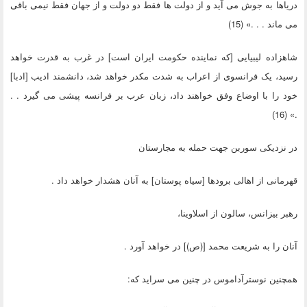
دریاها به جوش می آید و از دولت ها فقط دو دولت و از جهان فقط نیمی باقی
می ماند . . .» (15)
شاهزاده لیبیایی [که نماینده حکومت ایران است] در غرب به قدرت خواهد
رسید، یک فرانسوی از اعراب به شدت مکدر خواهد شد، دانشمند ادیب [ادبا]
خود را با اوضاع وفق خواهند داد، زبان عرب بر فرانسه پیشی می گیرد . .
.» (16)
در نزدیکی سوربن جهت حمله به مجارستان
قهرمانی از اهالی برودها [سیاه پوستان] به آنان هشدار خواهد داد .
رهبر بیزانس، سالون از اسلاوینا،
آنان را به شریعت محمد [(ص)] در خواهد آورد .
همچنین نوسترآداموس در چنین می سراید که: