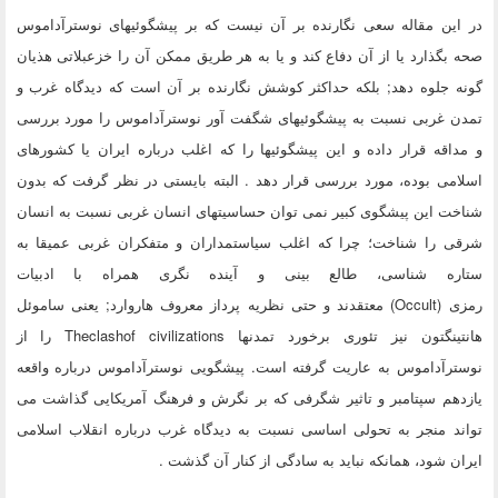
در این مقاله سعی نگارنده بر آن نیست که بر پیشگوئیهای نوسترآداموس
صحه بگذارد یا از آن دفاع کند و یا به هر طریق ممکن آن را خزعبلاتی هذیان
گونه جلوه دهد; بلکه حداکثر کوشش نگارنده بر آن است که دیدگاه غرب و
تمدن غربی نسبت به پیشگوئیهای شگفت آور نوسترآداموس را مورد بررسی
و مداقه قرار داده و این پیشگوئیها را که اغلب درباره ایران یا کشورهای
اسلامی بوده، مورد بررسی قرار دهد . البته بایستی در نظر گرفت که بدون
شناخت این پیشگوی کبیر نمی توان حساسیتهای انسان غربی نسبت به انسان
شرقی را شناخت؛ چرا که اغلب سیاستمداران و متفکران غربی عمیقا به
ستاره شناسی، طالع بینی و آینده نگری همراه با ادبیات
رمزی (Occult) معتقدند و حتی نظریه پرداز معروف هاروارد; یعنی ساموئل
هانتینگتون نیز تئوری برخورد تمدنها Theclashof civilizations را از
نوسترآداموس به عاریت گرفته است. پیشگویی نوسترآداموس درباره واقعه
یازدهم سپتامبر و تاثیر شگرفی که بر نگرش و فرهنگ آمریکایی گذاشت می
تواند منجر به تحولی اساسی نسبت به دیدگاه غرب درباره انقلاب اسلامی
ایران شود، همانکه نباید به سادگی از کنار آن گذشت .