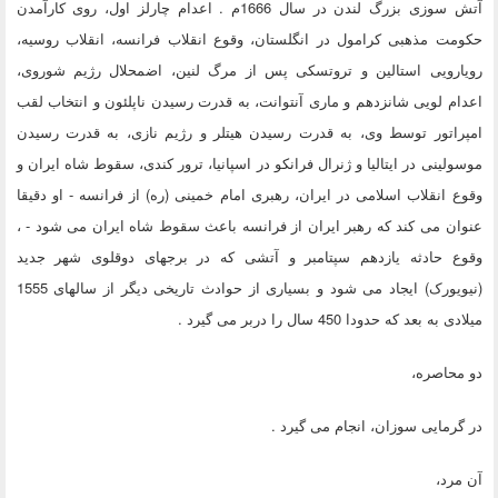
آتش سوزی بزرگ لندن در سال 1666م . اعدام چارلز اول، روی کارآمدن
حکومت مذهبی کرامول در انگلستان، وقوع انقلاب فرانسه، انقلاب روسیه،
رویارویی استالین و تروتسکی پس از مرگ لنین، اضمحلال رژیم شوروی،
اعدام لویی شانزدهم و ماری آنتوانت، به قدرت رسیدن ناپلئون و انتخاب لقب
امپراتور توسط وی، به قدرت رسیدن هیتلر و رژیم نازی، به قدرت رسیدن
موسولینی در ایتالیا و ژنرال فرانکو در اسپانیا، ترور کندی، سقوط شاه ایران و
وقوع انقلاب اسلامی در ایران، رهبری امام خمینی (ره) از فرانسه - او دقیقا
عنوان می کند که رهبر ایران از فرانسه باعث سقوط شاه ایران می شود - ،
وقوع حادثه یازدهم سپتامبر و آتشی که در برجهای دوقلوی شهر جدید
(نیویورک) ایجاد می شود و بسیاری از حوادث تاریخی دیگر از سالهای 1555
میلادی به بعد که حدودا 450 سال را دربر می گیرد .
دو محاصره،
در گرمایی سوزان، انجام می گیرد .
آن مرد،