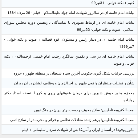
کنیم + نکته خوانی - 31تیر99
بیانات امام خامنه ای در سالروز شهادت امام جواد علیه‌السلام + فیلم - 26 مرداد 1364
بیانات امام خامنه ای در ارتباط تصویری با نمایندگان یازدهمین دوره مجلس شورای
اسلامی+ صوت و نکته خوانی- 22تیر99
بیانات امام خامنه ای در دیدار رئیس و مسئولان قوه قضائیه + صوت و نکته خوانی -
7تیر1399
بیانات امام خامنه ای در سی و یکمین سالگرد رحلت امام خمینی (رحمه‌الله) + نکته
خوانی و صوت
بررسی جزئیات شکل گیری حکومت آخرین سپاه شیطان در منطقه ظهور + جزوه
شأن و فضیلت منتظران واقعی ظهور در آخرالزمان و وظایف ایشان در آن دوران
معجزه بخور جوش شیرین برای درمان عفونتهای ریوی و کرونا- نسخه استاد دکتر
روازاده
بمب الکترومغناطیس؛ سلاح مخوف و دست برتر ایران در جنگ نوین
بمب الکترومغناطیس؛ برهم زننده معادلات نظامی و فراتر و مخرب تر از سلاح اتمی
مانور یوفوها در آسمان ایران و آمریکا پس از شهادت سردار سلیمانی + فیلم