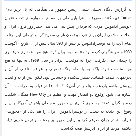
به گزارش پایگاه تحلیلی تبیینی رئیس جمهور ما، هنگامی که پل ترنر Paul
Turner تهیه کننده معروف استرالیایی طی برنامه ای ماهواره ای تحت عنوان
«نوستر آداموس؛ مردی که فردا را پیش بینی می کند» خطر روزافزون ایران و
انقلاب اسلامی ایران برای غرب و تمدن غربی مطرح کرد و در طی این برنامه
تمام آنچه را که نوسترآداموس در بیش از 390 سال پیش از آن تاریخ «آگوست
1989م » پیشگوئی کرده بود منتسب به ایران کرد، هیچ سیاستمداری حرف وی
را چندان جدی نگرفت؛ چرا که موقعیت ایران در سال 1989، نه تنها به هیچ
وجه مناسب نبود؛ بلکه به واسطه جنگ تحمیلی و عواقب ناشی از آن و
تحریمهای شدید اقتصادی بسیار شکننده و حساس بود.
لیکن پس از به واقعیت
پیوستن واقعه یازدهم سپتامبر در آمریکا که اتفاقا در فیلم به صراحت به آن
اشاره می شود (وقوع دو انفجار مهیب و عظیم در New City همگان شگفت
زده و نگران شدند؛ به نحوی که رئیس جمهور نه چندان باهوش آمریکا، پس از
وقوع این حادثه به تبعیت از نوسترآداموس، ایران را هم یکی از «محورهای
شرارت » در جهان معرفی کرد و از این طریق بر وحشت و ترس عمیق هیات
حاکمه آمریکا از ایران (پرشیا) صحه گذاشت.