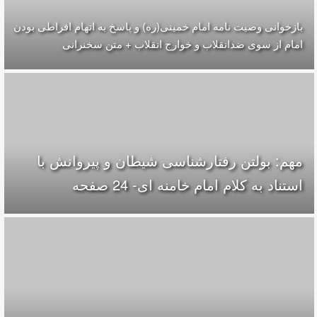
بازخوانی وصیت نامه امام خمینی(ره) و پاسخ به اتهام افراطی بودن
امام از سوی ضدانقلاب و خوارج انقلاب + متن سخنرانی
مهم: بولتن رفتارشناسی شیطان و پیروانش با
استناد به کلام امام خامنه ای- 24 صفحه