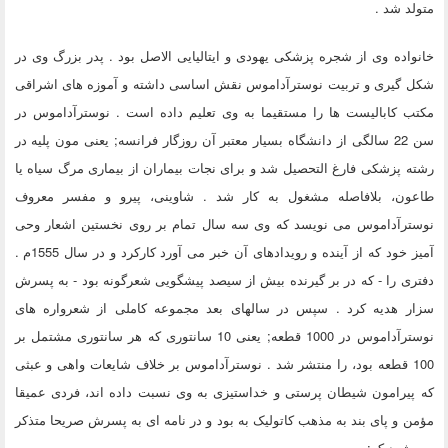
متولد شد .
خانواده وی از شجره پزشکی یهودی و ایتالیایی الاصل بود . پدر بزرگ وی در
شکل گیری و تربیت نوسترآداموس نقش اساسی داشته و آموزه های اشراقی
مکتب کابالیست ها را مستقیما به وی تعلیم داده است . نوسترآداموس در
سن 22 سالگی از دانشگاه بسیار معتبر آن روزگار فرانسه; یعنی مون پلیه در
رشته پزشکی فارغ التحصیل شد و برای نجات بیماران از بیماری مرگ سیاه یا
طاعون، بلافاصله مشغول به کار شد . شاوینی، پیرو و مفسر معروف
نوسترآداموس می نویسد که وی سه سال تمام بر روی نخستین اشعار وحی
آمیز خود که از آینده و رویدادهای آن خبر می آورد کارکرد و در سال 1555م .
دفتری را - که در بر گیرنده بیش از سیصد پیشگویی شعرگونه بود - به پسرش
سزار هدیه کرد . سپس در سالهای بعد مجموعه کاملی از شعرواره های
نوسترآداموس در 1000 قطعه; یعنی 10 سانتوری که هر سانتوری مشتمل بر
100 قطعه بود، را منتشر شد . نوسترآداموس بر خلاف شایعات واهی و عبثی
که پیرامون شیطان پرستی و خداستیزی به وی نسبت داده اند، فردی عمیقا
مؤمن و پای بند به مذهب کاتولیک به بود و در نامه ای به پسرش صریحا متذکر
می شود که: