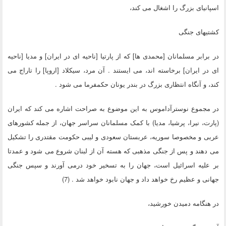
اسپانیای بزرگ را اشغال می کند،
کشتیهای جنگی
در برابر مسلمانان [محمدی ها] که از پارتیا [ناحیه ای در ایران] و مدیا [ناحیه
ای در ایران] برخاسته اند، می ایستند . آن مرد، سیکلاد [اروپا] را تاراج می
کند، و آنگاه انتظاری بزرگ در بندر یونان حکمفرما می شود .
در مجموع نوسترآداموس به این موضوع به صراحت اشاره می کند که ایران
(پارت، نیرا، پرشیا، مدیا) با کمک مسلمانان سراسر جهان، از جمله کشورهای
عربی و مخصوصا سوریه، عربستان سعودی و لیبی حکومت مقتدری را تشکیل
می دهند و پس از جنگی مذهبی که هسته آن از لبنان شروع می شود و عمدتا
بر علیه اسرائیل است، جهان را به تسخیر خود درمی آورند و سپس جنگی
جهانی و عظیم رخ خواهد داد و جهان نابود خواهد شد . (7)
در هنگامه دمیدن خورشید،