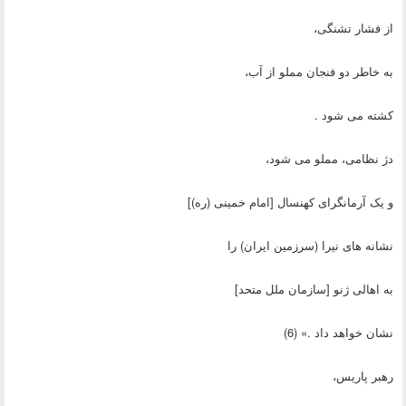
از فشار تشنگی،
به خاطر دو فنجان مملو از آب،
کشته می شود .
دژ نظامی، مملو می شود،
و یک آرمانگرای کهنسال [امام خمینی (ره)]
نشانه های نیرا (سرزمین ایران) را
به اهالی ژنو [سازمان ملل متحد]
نشان خواهد داد .» (6)
رهبر پاریس،