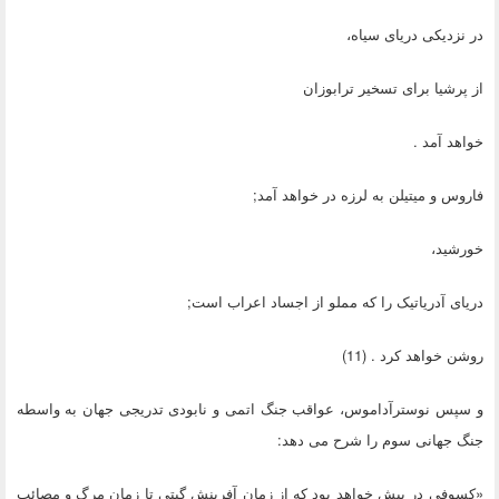
در نزدیکی دریای سیاه،
از پرشیا برای تسخیر ترابوزان
خواهد آمد .
فاروس و میتیلن به لرزه در خواهد آمد;
خورشید،
دریای آدریاتیک را که مملو از اجساد اعراب است;
روشن خواهد کرد . (11)
و سپس نوسترآداموس، عواقب جنگ اتمی و نابودی تدریجی جهان به واسطه
جنگ جهانی سوم را شرح می دهد:
«کسوفی در پیش خواهد بود که از زمان آفرینش گیتی تا زمان مرگ و مصائب