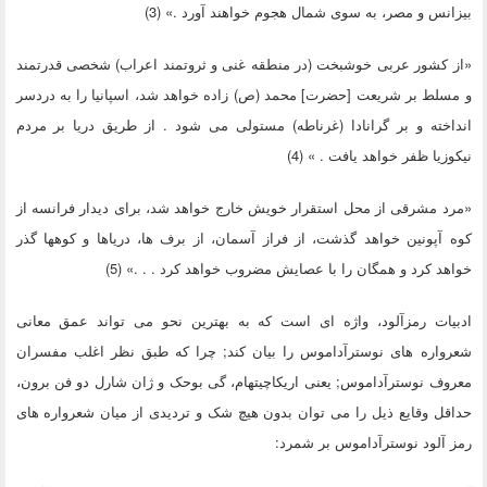
بیزانس و مصر، به سوی شمال هجوم خواهند آورد .» (3)
«از کشور عربی خوشبخت (در منطقه غنی و ثروتمند اعراب) شخصی قدرتمند
و مسلط بر شریعت [حضرت] محمد (ص) زاده خواهد شد، اسپانیا را به دردسر
انداخته و بر گرانادا (غرناطه) مستولی می شود . از طریق دریا بر مردم
نیکوزیا ظفر خواهد یافت . » (4)
«مرد مشرقی از محل استقرار خویش خارج خواهد شد، برای دیدار فرانسه از
کوه آپونین خواهد گذشت، از فراز آسمان، از برف ها، دریاها و کوهها گذر
خواهد کرد و همگان را با عصایش مضروب خواهد کرد . . .» (5)
ادبیات رمزآلود، واژه ای است که به بهترین نحو می تواند عمق معانی
شعرواره های نوسترآداموس را بیان کند; چرا که طبق نظر اغلب مفسران
معروف نوسترآداموس; یعنی اریکاچیتهام، گی بوحک و ژان شارل دو فن برون،
حداقل وقایع ذیل را می توان بدون هیچ شک و تردیدی از میان شعرواره های
رمز آلود نوسترآداموس بر شمرد: