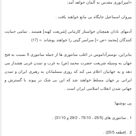
«امپراتوری مقدس به آلمان خواهد آمد;
پیروان اسماعیل جایگاه بی مانع خواهند یافت .
آدمهای نادان همچنان خواستار کارمانی [شریعت کهنه] هستند . تمامی حمایت
کنندگان [محمد «ص »] سراسر گیتی را خواهند پوشاند .» (17)
بنابراین، نوسترآداموس در اغلب سانتوری ها از جمله سانتوری 5 نسبت به فتح
جهان به وسیله شریعت حضرت محمد (ص) به غرب و تمدن غربی هشدار می
دهد و به جهانیان اعلام می کند که روزی مسلمانان به رهبری ایران و تمدن
ایرانی بر جهان مسلط خواهند شد که این بی شک در پیوند با گسترش و
جهانی شدن انقلاب اسلامی ایران است .
پی نوشتها:
1 . سانتوری های (25/5 ، 75/10 ، 29/2 و 31/10) .
2 . (قطعه 25/5) .