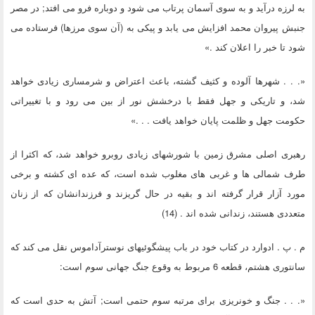
به لرزه درآید و به سوی آسمان پرتاب می شود و دوباره فرو می افتد; در مصر
جنبش پیروان محمد افزایش می یابد و پیکی به (آن سوی مرزها) فرستاده می
شود تا خبر را اعلان کند .»
«. . . شهرها آلوده و کثیف گشته، باعث اعتراض و شرمساری زیادی خواهد
شد، و تاریکی و جهل فقط با درخشش نور از بین می رود و با تغییراتی
حکومت جهل و ظلمت پایان خواهد یافت . . .»
رهبری اصلی مشرق زمین با شورشهای زیادی روبرو خواهد شد، که اکثرا از
طرف شمالی ها و غربی های مغلوب شده است، که عده ای کشته و برخی
مورد آزار قرار گرفته اند و بقیه در حال گریزند و فرزندانشان که از زنان
متعددی هستند، زندانی شده اند . (14)
م . پ . ادوارد در کتاب خود در باب پیشگوئیهای نوسترآداموس نقل می کند که
سانتوری هشتم، قطعه 6 مربوط به وقوع جنگ جهانی سوم است:
«. . . جنگ و خونریزی برای مرتبه سوم حتمی است; آتش به حدی است که