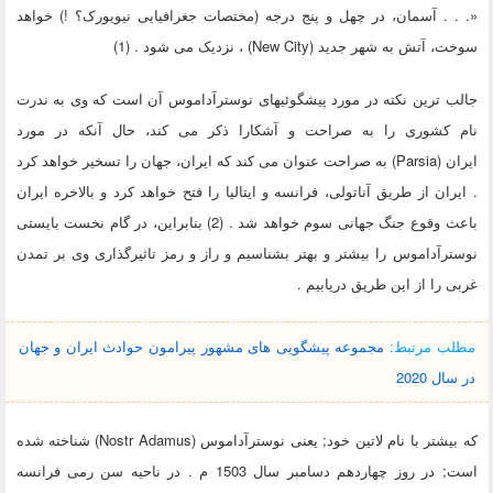
«. . . آسمان، در چهل و پنج درجه (مختصات جغرافیایی نیویورک؟ !) خواهد
سوخت، آتش به شهر جدید (New City) ، نزدیک می شود . (1)
جالب ترین نکته در مورد پیشگوئیهای نوسترآداموس آن است که وی به ندرت
نام کشوری را به صراحت و آشکارا ذکر می کند، حال آنکه در مورد
ایران (Parsia) به صراحت عنوان می کند که ایران، جهان را تسخیر خواهد کرد
. ایران از طریق آناتولی، فرانسه و ایتالیا را فتح خواهد کرد و بالاخره ایران
باعث وقوع جنگ جهانی سوم خواهد شد . (2) بنابراین، در گام نخست بایستی
نوسترآداموس را بیشتر و بهتر بشناسیم و راز و رمز تاثیرگذاری وی بر تمدن
غربی را از این طریق دریابیم .
مطلب مرتبط:
مجموعه پیشگویی های مشهور پیرامون حوادث ایران و جهان
در سال 2020
که بیشتر با نام لاتین خود; یعنی نوسترآداموس (Nostr Adamus) شناخته شده
است; در روز چهاردهم دسامبر سال 1503 م . در ناحیه سن رمی فرانسه