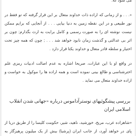
«. . . و از زمانی که اراده ذات خداوند متعال بر این قرار گرفته که تو فقط در
نور طبیعی و در این نقطه زمین به دنیا بیایی . . . از آنجایی که برایم ممکن
نیست نوشته ای را به صورت رسمی و کامل برایت به ارث بگذارم; چون بر
اثر بی عدالتی و گذشت زمان نابود خواهد شد . . . ; چون که همه چیز تحت
اختیار و سلطه قادر متعال و خداوند یکتا قرار دارد .
در واقع او با این عبارات، صریحا اشاره به عدم اصالت ادبیات رمزی علم
اخترشناسی و طالع بینی نموده است و همه اراده ها را موکول به خواست و
اراده خداوند متعال می نماید .
بررسی پیشگوئیهای نوسترآداموس درباره «جهانی شدن انقلاب
اسلامی ایران
«شاهزاده عرب، مریخ، خورشید، ناهید، شیر، حکومت کلیسا را از طریق دریا از
پای در خواهد آورد، از جانب ایران (پرشیا) بیش از یک میلیون پرهیزگار به