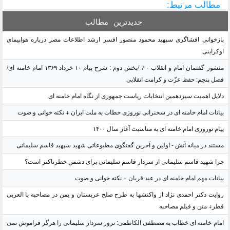
مطالب مرتبط:
جدیدترین
مطالب
بازخوانی افشاگری سپهبد محمود منصور افسر ارشد اطلاعات مصر درباره هواپیمای
اوکراینی
منشور گفتمان امام و انقلاب - 7 /بخش دوم : شرح پیام ۱۰ خرداد ۱۳۶۹ امام خامنه ای/
فصل پنجم: حفظ عزّت و کرامت انقلابی
دلایل اهمیت سیزدهمین انتخابات ریاست جمهوری از نگاه امام خامنه ای
بیانات امام خامنه ای در سخنرانی نوروزی خطاب به ملت ایران + نکته خوانی و صوت
پیام نوروزی امام خامنه ای به مناسبت آغاز سال ۱۴۰۰
مستند در میانه آتش - اولین و آخرین گفتگوی مطبوعاتی شهید سپهبد قاسم سلیمانی
چرا شهید قاسم سلیمانی از سردار قاسم سلیمانی برای دشمن خطرناکتر است؟
بیانات مهم امام خامنه ای در عید قربان + نکته خوانی و صوت
روایت دکتر احمدی نژاد از واکنشها به طرح صلح عربستان و یمن در مصاحبه با العربی
قطر+ متن و فیلم مصاحبه
امام خامنه ای خطاب به مصطفی الکاظمی: ترور سردار سلیمانی را هرگز فراموش نمی