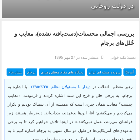
در دولت روحانی
بررسی اجمالی محسنات(دست‌یافته نشده)، معایب و
خُلل‌های برجام
دسته:
نکته خوانی
منتشر شده در 27 مهر 1395
آمریکا
پرونده هسته ای ایران
دیدگاه های مقام معظم رهبری
برجام
پسابرجام
رهبر معظم انقلاب در
دیدار با مسئولان نظام -۱۳۹۵/۳/۲۵-
با اشاره به
برجام، به برخی خلل و فرج این سند اشاره کردند و فرمودند: «معایب
چیست؟ معایب همان چیزی است که همیشه از آن بیمناک بودیم و تکرار
می‌کردیم و می‌گفتیم: آقا، این‌ها بدعهدند، بدذات‌اند، دبه‌دربیار هستند، زیر
قولشان می‌زنند، عمل نمی‌کنند.» در اینجا تلاش خواهیم کرد تا به برخی
بدعهدی‌های آمریکایی‌ها در طول دو سال منتهی به برجام اشاره کنیم تا به
نقض‌عهدهای پی‌درپی این بازیگر در دوره‌ی پسابرجام برسیم.