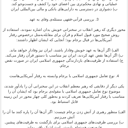
عملیاتی و نهادی محکم‌تری بین اعضای خود را کشف و جست‌وجو کند.
ب) دشواری در دسترسی به دارایی‌های بانکی و مالی بین‌المللی ایران
3. بررسی قرآنی-فقهی مسئله‌ی وفای به عهد
محور دیگری که رهبر انقلاب در سخنرانی خویش بدان اشاره نمودند، استفاده از
روش صحیح مورد قبول اسلام و قرآن برای مقابله‌به‌مثل درخصوص رفتار
آمریکایی‌ها در قبال برجام بود؛ آنجایی که ایشان اظهار داشتند:
الف) اگر آن‌ها به عهد خویش وفادار باشند، ایران نیز وفادار خواهد ماند.
ب) اگر آن‌ها نقض عهد کردند، ایران نیز متناسب با دستور قرآن رفتار می‌کند.
ج) استفاده از ظرفیت‌های بازدارندگی جمهوری اسلامی ایران در صورت نقض
برجام.
4. نوع تعامل جمهوری اسلامی با برجام وابسته به رفتار آمریکایی‌هاست
یکی دیگر از دقایقی که رهبر معظم انقلاب در این سخنرانی آن را یادآور شدند،
موضوع نوع تعامل جمهوری اسلامی با مقوله‌ی برجام بود که ایشان آن را
متناسب با رفتار آمریکایی‌ها تعریف کردند و به‌طور کلی چهار محور در این زمینه
قابل استنباط بود.
الف) منظور رهبری از آتش زدن برجام چیست: اگر آن‌ها آن را پاره کنند ما آن را
آتش می‌زنیم.
ب) بررسی ظرفیت‌های جمهوری اسلامی برای بازگشت به ظرفیت‌های پیشین.
ج) صنعت هسته‌ای بایستی استراتژیک باقی بماند.