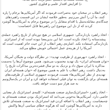
د) افزایش اقتدار علمی و فناوری کشور.
رهبر انقلاب در سخنان خود به‌صراحت فرمودند که اگر آمریکایی‌ها برجام را پاره
کنند، ما آن را آتش می‌زنیم. به‌طور خلاصه ایشان در این قسمت راهبردهای
چندگانه‌ی مقابله‌به‌مثل یا اقدام متقابل را در موضوع برجام به آمریکایی‌ها گوشزد
کردند که از دل این موضوع این راهبردها قابل احصاست:
- اتخاذ راهبرد بازدارندگی: جمهوری اسلامی در هیچ دوره‌ای از تاریخ راهبرد حمله‌ی
پیشدستانه را اتخاذ نکرده است، اما این بدین‌معنا نبوده است که از استراتژی
بازدارندگی استفاده نکند. اشاره‌ی رهبر انقلاب از این حیث حائز اهمیت است که
آمریکا را از هزینه‌ی عمل احتمالی خویش مطلع می‌کند.
- اتخاذ راهبرد «بهره‌وری از ظرفیت تهدید»: در نظرگاه دولت و نخبگان آمریکا،
«توان هسته‌ای ایران» یک تهدید محسوب می‌شود. همین موضوع آن‌ها را به‌سمت
مذاکره با ایران سوق داد و نزدیک به دو سال فشرده‌ترین مذاکرات تاریخ را
به‌دنبال داشت. رهبر انقلاب با علم به همین موضوع که «توان هسته‌ای ایران
تهدیدی از نظر آمریکایی‌ها» هست، فرمودند جمهوری اسلامی از ظرفیت‌های
هسته‌ای برای بازگشت به توان قبلی استفاده خواهد کرد و ایران در یک‌سال‌ونیم
به صد هزار سو دست خواهد یافت.
- اتخاذ راهبرد «استراتژیک‌سازی صنعت هسته‌ای»: کلمه‌ی استراتژیک بار معنایی
خاصی دارد. آمریکایی‌ها به‌خوبی می‌دانند که استراتژیک بودن صنعت هسته‌ای به
چه‌معناست. رهبر انقلاب با اضافه کردن قید استراتژیک به صنعت هسته‌ای تلاش
دارند به آمریکایی‌ها گوشزد کنند که هرگونه خطای سیاسی آن‌ها واکنش
استراتژیک را در پی خواهد داشت.