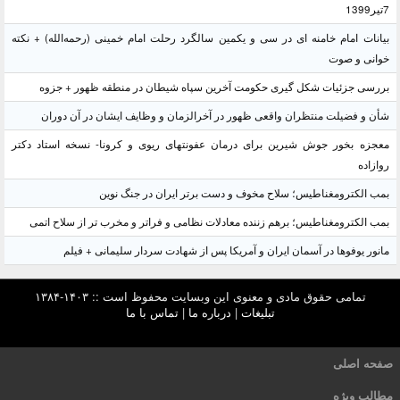
7تیر1399
بیانات امام خامنه ای در سی و یکمین سالگرد رحلت امام خمینی (رحمه‌الله) + نکته
خوانی و صوت
بررسی جزئیات شکل گیری حکومت آخرین سپاه شیطان در منطقه ظهور + جزوه
شأن و فضیلت منتظران واقعی ظهور در آخرالزمان و وظایف ایشان در آن دوران
معجزه بخور جوش شیرین برای درمان عفونتهای ریوی و کرونا- نسخه استاد دکتر
روازاده
بمب الکترومغناطیس؛ سلاح مخوف و دست برتر ایران در جنگ نوین
بمب الکترومغناطیس؛ برهم زننده معادلات نظامی و فراتر و مخرب تر از سلاح اتمی
مانور یوفوها در آسمان ایران و آمریکا پس از شهادت سردار سلیمانی + فیلم
تمامی حقوق مادی و معنوی این وبسایت محفوظ است :: ۱۴۰۳-۱۳۸۴
تبلیغات
|
درباره ما
|
تماس با ما
صفحه اصلی
مطالب ویژه