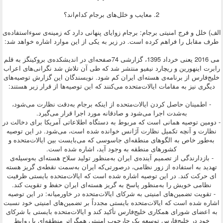
2. معایب و خلل‌های برجام کدام‌اند؟
الف) خلل و فرج امنیتی برجام: برجام زوایای پنهانی دارد که زمینه‌ی سوءاستفاده‌ی
طرف مقابل را فراهم کرده است. در زیر به یکی از این موارد اشاره خواهد شد:
می 2016 یعنی خرداد 1395، گزارشی 74‌صفحه‌ای در اندیشکده‌ی بروکینگز به قلم
رابرت اینهورین و ریچارد نیفیو منتشر شد که طی آن تلاش شد نگرانی‌های اعراب
خلیج‌فارس از برنامه‌ی هسته‌ای ایران کم شود. نویسندگان این گزارش توصیه‌های
دیگری نیز به مقامات ایالات‌متحده می‌کنند که این توصیه‌ها از قرار زیر هستند:
- اطمینان حاصل کردن ایالات‌متحده از اینکه برجام به‌دقت نظارت می‌شود،
به‌شدت اجرا می‌شود و صادقانه مورد اجرا قرار می‌گیرد.
- دومین توصیه همانی است که مربوط به دستگاه اطلاعاتی آمریکا برای دخالت در
نظارت و آنچه تکمیل نظارت آژانس خوانده شده است، می‌شود. در این توصیه
به‌طور خاص به الگوهای منطقه‌ای جاسوسی که می‌بایست بین ایالات‌متحده و
کشورهای منطقه به وجود آید، اشاره شده است.
- بازدارندگی از تصمیم آینده‌ی ایران به‌منظور تولید سلاح هسته‌ای به‌وسیله‌ی
تهدید به استفاده از زور نظامی، درصورتی‌که ایران به‌سمت نقطه‌ی گریز هسته
ای حرکت کند. در این توصیه اشاره شده است که ایالات‌متحده بایستی ظرفیت
نظامی خویش را به‌منظور پاسخ به گریز هسته‌ای ایران حفظ و تقویت کند.
- تقویت تضمین‌های امنیتی به شرکای ایالات‌متحده در خاورمیانه: در این توصیه
اشاره شده است که ایالات‌متحده بایستی مجدداً بر تضمین‌های امنیتی خود نسبت
به اعضای شورای همکاری خلیج‌فارس تأکید کند و ایالات‌متحده بایستی با شرکای
خود در خلیج‌فارس توسعه یک چارچوب امنیتی همگراتر منطقه‌ای با روابط