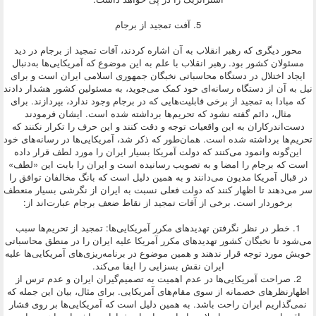
5. آفت تمجید از برجام
محور دیگری که رهبر انقلاب به آن اشاره کردند، آفات تمجید از برجام در دید
مسئولان کشور بود. رهبر انقلاب با علم به این موضوع که آمریکایی‌ها به‌دنبال
ایجاد اختلال در دستگاه محاسباتی نخبگان جمهوری اسلامی ایران است و برای
نیل به آن از دستگاه رسانه‌ای خود کمک می‌جوید، به مسئولین کشور هشدار دادند
که مبادا به تمجید از برخی قابلیت‌هایی که در برجام وجود ندارد، بپردازند. برای
مثال، دائم گفته نشود که تحریم‌ها برداشته شده است. ایشان فرمودند
دست‌اندرکاران به این واقعیات توجه و دقت کنند و این حرف را تکرار نکنند که
تحریم‌ها برداشته شده است. همان‌طور که ذکر شد، آمریکایی‌ها در رسانه‌های خود
این‌گونه وانمود می‌کنند که دولت آمریکا بسیار ایران را مورد لطف قرار داده
است که برجام را امضا و به تصویب رسانیده است و ایران را بابت این «لطف»
در قبال آمریکا مدیون می‌دانند و به همین دلیل است که بانگ مخالفان توافق را
سر می‌دهند تا اظهار کنند که دولت فعلی نسبت به ایران از نگرشی بسیار منعطف
برخوردار است. برخی از آفات تمجید از نقاط ضعف برجام عبارت‌اند از:
1. خطر در نظر نگرفتن تهدیدهای مکرر آمریکایی‌ها: تمجید از تحریم‌ها سبب
می‌شود تا نخبگان کشور تهدیدهای مکرر آمریکا علیه ایران را در منطق محاسباتی
خویش مورد توجه قرار ندهند و همین موضوع در برنامه‌ریزی‌های آمریکایی‌ها علیه
ایران نقش بسزایی را ایفا می‌کند.
2. صراحت آمریکایی‌ها در عدم اهمیت به تصمیم‌گیران ایران و عدم ترس از
اظهارنظرهای خصمانه‌ از سوی مقام‌های آمریکایی. برای مثال، بیان این جمله که
نمی‌گذاریم ایران راحت باشد. به همین دلیل است که آمریکایی‌ها بر روی فشار