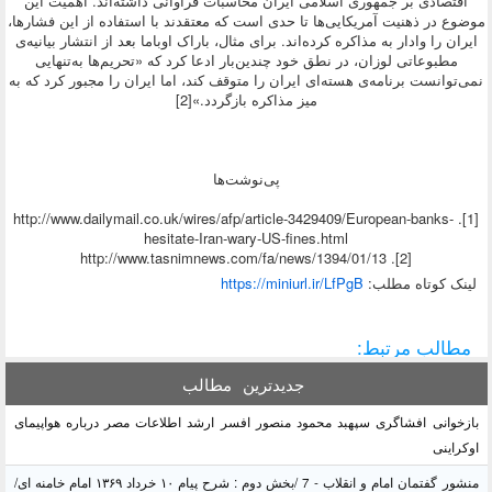
اقتصادی بر جمهوری اسلامی ایران محاسبات فراوانی داشته‌اند. اهمیت این
موضوع در ذهنیت آمریکایی‌ها تا حدی است که معتقدند با استفاده از این فشارها،
ایران را وادار به مذاکره کرده‌اند. برای مثال، باراک اوباما بعد از انتشار بیانیه‌ی
مطبوعاتی لوزان، در نطق خود چندین‌بار ادعا کرد که «تحریم‌ها به‌تنهایی
نمی‌توانست برنامه‌ی هسته‌ای ایران را متوقف کند، اما ایران را مجبور کرد که به
میز مذاکره بازگردد.»[2]
پی‌نوشت‌‎ها
[1]. http://www.dailymail.co.uk/wires/afp/article-3429409/European-banks-
hesitate-Iran-wary-US-fines.html
[2]. http://www.tasnimnews.com/fa/news/1394/01/13
لينک کوتاه مطلب:
https://miniurl.ir/LfPgB
مطالب مرتبط:
جدیدترین
مطالب
بازخوانی افشاگری سپهبد محمود منصور افسر ارشد اطلاعات مصر درباره هواپیمای
اوکراینی
منشور گفتمان امام و انقلاب - 7 /بخش دوم : شرح پیام ۱۰ خرداد ۱۳۶۹ امام خامنه ای/