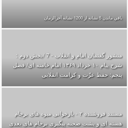
باقي ماندن 5 نشانه از 1200 نشانه‌ آخرالزمان
منشور گفتمان امام و انقلاب - 7 /بخش دوم :
شرح پیام ۱۰ خرداد ۱۳۶۹ امام خامنه ای/ فصل
پنجم: حفظ عزّت و کرامت انقلابی
مستند فروشنده ۲ - بازخوانی میوه های برجام
هسته ای و پشت صحنه پیگیری برجام های بعدی