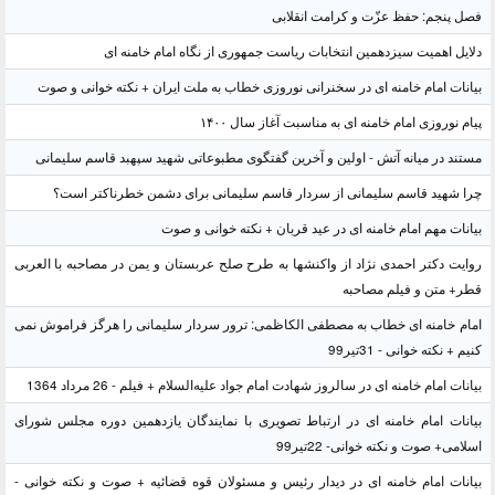
فصل پنجم: حفظ عزّت و کرامت انقلابی
دلایل اهمیت سیزدهمین انتخابات ریاست جمهوری از نگاه امام خامنه ای
بیانات امام خامنه ای در سخنرانی نوروزی خطاب به ملت ایران + نکته خوانی و صوت
پیام نوروزی امام خامنه ای به مناسبت آغاز سال ۱۴۰۰
مستند در میانه آتش - اولین و آخرین گفتگوی مطبوعاتی شهید سپهبد قاسم سلیمانی
چرا شهید قاسم سلیمانی از سردار قاسم سلیمانی برای دشمن خطرناکتر است؟
بیانات مهم امام خامنه ای در عید قربان + نکته خوانی و صوت
روایت دکتر احمدی نژاد از واکنشها به طرح صلح عربستان و یمن در مصاحبه با العربی
قطر+ متن و فیلم مصاحبه
امام خامنه ای خطاب به مصطفی الکاظمی: ترور سردار سلیمانی را هرگز فراموش نمی
کنیم + نکته خوانی - 31تیر99
بیانات امام خامنه ای در سالروز شهادت امام جواد علیه‌السلام + فیلم - 26 مرداد 1364
بیانات امام خامنه ای در ارتباط تصویری با نمایندگان یازدهمین دوره مجلس شورای
اسلامی+ صوت و نکته خوانی- 22تیر99
بیانات امام خامنه ای در دیدار رئیس و مسئولان قوه قضائیه + صوت و نکته خوانی -