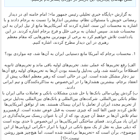
به گزارش «پايگاه خبري تحليلي رئيس جمهور ما»؛ امام خامنه ای در دیدار
رمضانی خویش با مسئولان نظام، بیشترین انذارها را نسبت به برجام دادند و با
اشاره به محسنات این سند، اشاره کردند که آمریکایی‌ها مانع از نیل ایران به این
محسنات شدند. سپس ایشان به برخی خلل و فرج برجام اشاره کردند. در این
یادداشت تلاش خواهیم کرد به برخی از مهم‌ترین محورهایی که مقام معظم
رهبری در این دیدار مطرح کردند، اشاره کنیم.
1. محسنات برجام که آمریکا مانع دستیابی ایران به آن‌ها شد، چه مواردی بود؟
الف) رفع تحریم‌ها که عملی نشد. تحریم‌های اولیه باقی ماند و تحریم‌های ثانویه
اصطلاحاً برداشته شد، ولی به‌دلیل وابسته بودن آن‌ها به تحریم‌های اولیه رفع آن‌ها
نیز دچار مشکل شده است. این در حالی است که رهبر معظم انقلاب پیش از
انعقاد برجام، بیشترین هشدارها را در این‌خصوص به مذاکره‌کنندگان و تیم ایرانی
دادند.
ب) گردش پولی-مالی بانک‌ها یا حل شدن مشکلات بانکی و تعاملات مالی ایران با
نظام بانکی بین‌المللی. شرکت‌های بین‌المللی و بانک‌های بین‌المللی به‌دلیل ترس
از تحریم مجدد ایران از تعامل با ایران بیمناک هستند. بعد از توافق آمریکایی‌ها
تلاش کردند چنین القا کنند که چیزی نسبت به قبل عوض نشده است. ازهمین‌رو
تمام تلاش آن‌ها بر حفظ آن چیزی بود که از آن با عنوان ریسک سرمایه‌گذاری در
ایران یاد می‌کردند. فضای ساختگی آمریکایی‌ها در این‌خصوص تا حدی بوده است
که دیلی میل به نقل از یک منبع بانکی در اروپا با ابراز «نگرانی اروپایی‌ها از این
موضوع»، برآن است که «تحریم‌ها برداشته شده است، اما هیچ‌چیز هنوز روشن
نیست.»[1]