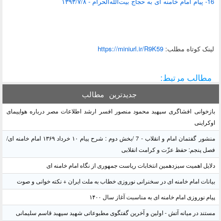
16- پیام امام خامنه ای به حجاج بیت‌الله‌الحرام‌ - ۱۳۹۳/۷/۸
لينک کوتاه مطلب:
https://miniurl.ir/R9K59
مطالب مرتبط:
جدیدترین
مطالب
بازخوانی افشاگری سپهبد محمود منصور افسر ارشد اطلاعات مصر درباره هواپیمای
اوکراینی
منشور گفتمان امام و انقلاب - 7 /بخش دوم : شرح پیام ۱۰ خرداد ۱۳۶۹ امام خامنه ای/
فصل پنجم: حفظ عزّت و کرامت انقلابی
دلایل اهمیت سیزدهمین انتخابات ریاست جمهوری از نگاه امام خامنه ای
بیانات امام خامنه ای در سخنرانی نوروزی خطاب به ملت ایران + نکته خوانی و صوت
پیام نوروزی امام خامنه ای به مناسبت آغاز سال ۱۴۰۰
مستند در میانه آتش - اولین و آخرین گفتگوی مطبوعاتی شهید سپهبد قاسم سلیمانی