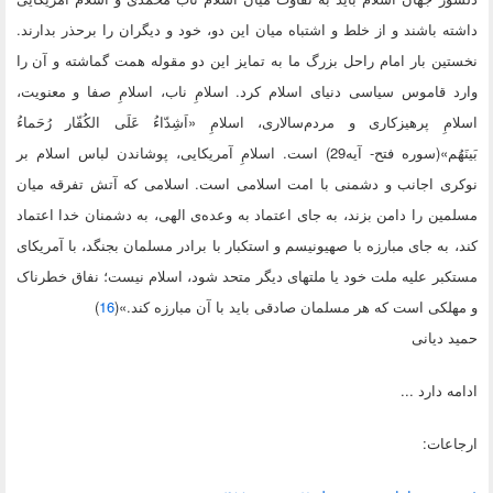
داشته باشند و از خلط و اشتباه میان این دو، خود و دیگران را برحذر بدارند.
نخستین بار امام راحل بزرگ ما به تمایز این دو مقوله همت گماشته و آن را
وارد قاموس سیاسی دنیای اسلام کرد. اسلامِ ناب، اسلامِ صفا و معنویت،
اسلامِ پرهیزکاری و مردم‌سالاری، اسلامِ «اَشِدّاءُ عَلَی الکُفّار رُحَماءُ
بَینَهُم»(سوره فتح- آیه29) است. اسلامِ آمریکایی، پوشاندن لباس اسلام بر
نوکری اجانب و دشمنی با امت اسلامی است. اسلامی که آتش تفرقه میان
مسلمین را دامن بزند، به جای اعتماد به وعده‌ی الهی، به دشمنان خدا اعتماد
کند، به جای مبارزه با صهیونیسم و استکبار با برادر مسلمان بجنگد، با آمریکای
مستکبر علیه ملت خود یا ملتهای دیگر متحد شود، اسلام نیست؛ نفاق خطرناک
و مهلکی است که هر مسلمان صادقی باید با آن مبارزه کند.»(
16
)
حمید دیانی
ادامه دارد ...
ارجاعات: