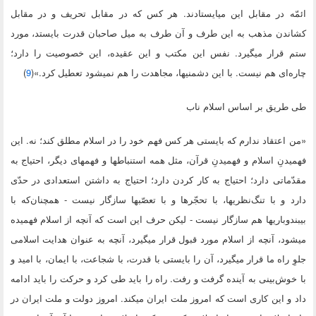
ائمّه در مقابل این میایستادند. هر کس که در مقابل تحریف و در مقابل
کشاندن مذهب به این طرف و آن طرف به میل صاحبان قدرت بایستد، مورد
ستم قرار میگیرد. نفس این مکتب و این عقیده، این خصوصیت را دارد؛
چاره‌ای هم نیست. با این دشمنیها، مجاهدت را هم نمیشود تعطیل کرد.»(
9
)
طی طریق بر اساس اسلام ناب
«من اعتقاد ندارم که بایستی هر کس فهم خود را در اسلام مطلق کند؛ نه. این
فهمیدنِ اسلام و فهمیدنِ قرآن، مثل همه استنباطها و فهمهای دیگر، احتیاج به
مقدّماتی دارد؛ احتیاج به کار کردن دارد؛ احتیاج به داشتن استعدادی در حدّی
دارد و با تنگ‌نظریها، با تحجّرها و با تعصّبها سازگار نیست - همچنان‌که با
بیبندوباریها هم سازگار نیست - لیکن حرف این است که آنچه از اسلام فهمیده
میشود، آنچه از اسلام مورد قبول قرار میگیرد، آنچه به عنوان هدایت اسلامی
جلوِ راه ما قرار میگیرد، آن را بایستی با قدرت، با شجاعت، با ایمان، با امید و
با خوش‌بینی به آینده گرفت و رفت. راه را باید طی کرد و حرکت را باید ادامه
داد و این کاری است که امروز ملت ایران میکند. امروز دولت و ملت ایران در