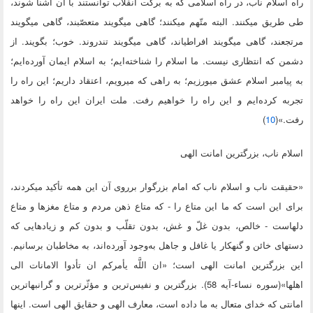
راه اسلام ناب، در راه اسلامی که به برکت انقلاب توانستند با آن آشنا شوند،
طی طریق میکنند. البته متّهم میکنند؛ گاهی میگویند متعصّبند، گاهی میگویند
مرتجعند، گاهی میگویند افراطیاند، گاهی میگویند تندروند. خوب؛ بگویند. از
دشمن که انتظاری نیست. ما اسلام را شناخته‌ایم؛ به اسلام ایمان آورده‌ایم؛
به پیامبر اسلام عشق میورزیم؛ به راهی که میرویم، اعتقاد داریم؛ این راه را
تجربه کرده‌ایم و این راه را خواهیم رفت. ملت ایران این راه را خواهد
رفت.»(
10
)
اسلام ناب، بزرگترین امانت الهی
«حقیقت ناب و اسلام ناب که امام بزرگوار برروی آن این همه تأکید میکردند،
برای این است که ما این متاع را - که متاع ذهن مردم و متاع مغزها و متاع
دلهاست - خالص، بدون غلّ و غش، بدون تقلّب و بدون کم و زیادهایی که
دستهای خائن و گنهکار یا غافل و جاهل به‌وجود آورده‌اند، به مخاطبان برسانیم.
این بزرگترین امانت الهی است؛ «ان اللَّه یأمرکم ان تأدوا الامانات الی
اهلها»(سوره نساء-آیه 58). بزرگترین و نفیس‌ترین و مؤثّرترین و گرانبهاترین
امانتی که خدای متعال به ما داده است، معارف الهی و حقایق الهی است. اینها