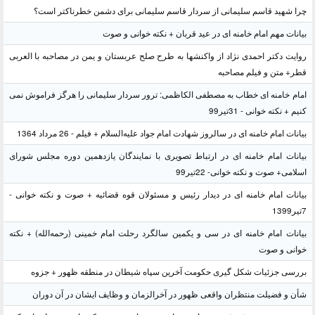
چرا شهید قاسم سلیمانی از سردار قاسم سلیمانی برای دشمن خطرناکتر است؟
بیانات مهم امام خامنه ای در عید قربان + نکته خوانی و صوت
روایت دکتر احمدی نژاد از واکنشها به طرح صلح عربستان و یمن در مصاحبه با العربی
قطر+ متن و فیلم مصاحبه
امام خامنه ای خطاب به مصطفی الکاظمی: ترور سردار سلیمانی را هرگز فراموش نمی
کنیم + نکته خوانی - 31تیر99
بیانات امام خامنه ای در سالروز شهادت امام جواد علیه‌السلام + فیلم - 26 مرداد 1364
بیانات امام خامنه ای در ارتباط تصویری با نمایندگان یازدهمین دوره مجلس شورای
اسلامی+ صوت و نکته خوانی- 22تیر99
بیانات امام خامنه ای در دیدار رئیس و مسئولان قوه قضائیه + صوت و نکته خوانی -
7تیر1399
بیانات امام خامنه ای در سی و یکمین سالگرد رحلت امام خمینی (رحمه‌الله) + نکته
خوانی و صوت
بررسی جزئیات شکل گیری حکومت آخرین سپاه شیطان در منطقه ظهور + جزوه
شأن و فضیلت منتظران واقعی ظهور در آخرالزمان و وظایف ایشان در آن دوران