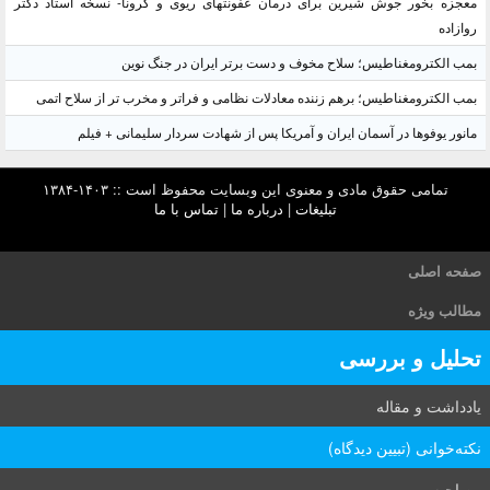
معجزه بخور جوش شیرین برای درمان عفونتهای ریوی و کرونا- نسخه استاد دکتر
روازاده
بمب الکترومغناطیس؛ سلاح مخوف و دست برتر ایران در جنگ نوین
بمب الکترومغناطیس؛ برهم زننده معادلات نظامی و فراتر و مخرب تر از سلاح اتمی
مانور یوفوها در آسمان ایران و آمریکا پس از شهادت سردار سلیمانی + فیلم
تمامی حقوق مادی و معنوی این وبسایت محفوظ است :: ۱۴۰۳-۱۳۸۴
تبلیغات
|
درباره ما
|
تماس با ما
صفحه اصلی
مطالب ویژه
تحلیل و بررسی
یادداشت و مقاله
نکته‌خوانی (تبیین دیدگاه)
مصاحبه