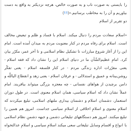
را بایستی به صورت ناب و به صورت خالص، هرچه نزدیکتر به واقع به دست
بیاوریم و آن را به مخاطب برسانیم.»(
11
)
دو تقریر از اسلام
«اسلام سعادت مردم را دنبال میکند. اسلام با فساد و ظلم و تبعیض مخالف
است. اسلام برای رفاه مردم در کنار معنویت مردم به میدان آمده است. امام
این را از آغاز شروع مبارزات تا تشکیل نظام اسلامی و تا آخر عمر، مکرّر بیان
کرد. امامِ عظیم‌الشّأن ما در دنیای اسلام این را نشان داد که فقه اسلام -
یعنی مقرّرات اداره زندگی مردم - در کنار فلسفه اسلام - یعنی تفکّر
روشن‌بینانه و عمیق و استدلالی - و عرفان اسلام - یعنی زهد و انقطاع الیاللَّه و
دامن برچیدن از هواهای نفسانی - چه معجزه بزرگی میتواند بیافریند. امام
عملاً نشان داد که اسلام سیاسی، همان اسلام معنوی است. در طول دوران
استعمار، دشمنان اسلام و دشمنان بیداری ملتهای اسلامی، تبلیغ میکردند که
اسلامِ معنوی و اسلامِ اخلاقی از اسلامِ سیاسی جداست. امروز هم همین را
تبلیغ میکنند. امروز هم دستگاههای تبلیغاتی دشمن و جبهه دشمنِ نظام اسلامی
با انواع و اقسام وسایل تبلیغاتی سعی میکند اسلامِ سیاسی و اسلامِ عدالتخواه