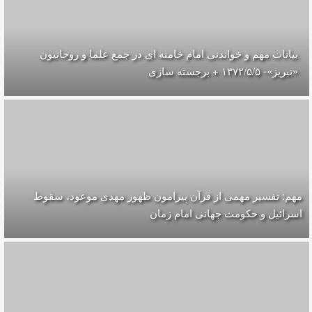
بیانات مهم و خواندنی امام خامنه ای در جمع علما و روحانیون
«تبریز»- ۱۳۷۲/۵/۵ + برجسته سازی
مهم: تفسیر مهمی از قرآن پیرامون ظهور مهدی موعود، سقوط
اسرائیل و حکومت جهانی امام زمان