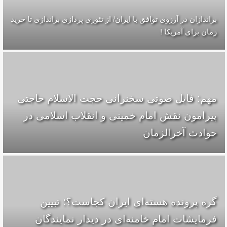
براندازان در آرزوی توافق با ایران/ از تئوری پردازی براندازی تا خرید
زمان برای آمریکا !
مهم: فایل صوتی سخنرانی حجت الاسلام حاجتی
پیرامون نقش امام خمینی و انقلاب اسلامی در
حوادث آخرالزمان
گره پرونده‌ هسته‌ای ایران کجاست؟؛ تبیین
فرمایشات امام خامنه‌ای در دیدار نمایندگان