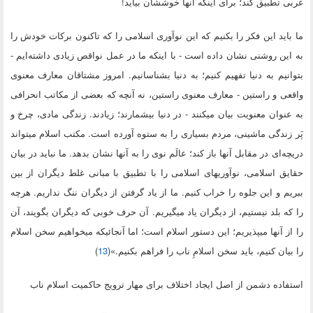
غربی تطبیق کند؛ برای اینکه آنها خوششان بیاید!
ما باید این فکر را بکنیم که این نوآوری اسلامی را که تاکنون برکات خودش را
به این روشنی نشان داده است - با اینکه ما در عمل نواقص زیادی داشته‌ایم -
بتوانیم به دنیا تفهیم کنیم؛ به دنیا بشناسانیم. امروز مشتاقان معارف معنوی
واقعی و راستین - معارف معنوی راستین، نه آنچه که بعضی از مکاتب انحرافی
به عنوان معنویت بیان میکنند - در دنیا بیشمارند؛ زیادند. زندگی مادی، چرخ و
پَر زندگی ماشینی، مردم بسیاری را به ستوه آورده است. مکتب اسلام میتواند
دریچه‌ای در مقابل آنها باز کند؛ عالَم نوی را به آنها نشان بدهد. ما نباید در بیان
حقایق اسلامی، نوآوریهای اسلامی را با تطبیق با مبانی غلط دیگران از بین
ببریم و این جلوه را خراب کنیم. ما از یاد گرفتن از دیگران ننگ نداریم. هرچه
را که بلد نیستیم، از دیگران یاد میگیریم. آن حرف خوبی که دیگران بگویند، آن
را از آنها میپذیریم؛ این دستور اسلام است؛ اما آنجائیکه میخواهیم سخن اسلام
را بیان کنیم، باید سخن اسلامِ ناب را فراهم بکنیم.»(
13
)
استفاده دشمن از اصل ایجاد اختلاف برای مهار ترویج حاکمیت اسلام ناب