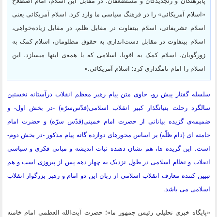
پابرهنگان و رنجدیدگان و مستضعفان. در مقابل این اسلام، امام اصطلاح
«اسلام آمریکائی» را در فرهنگ سیاسی ما وارد کرد. اسلام آمریکائی یعنی
اسلام تشریفاتی، اسلام بیتفاوت در مقابل ظلم، در مقابل زیاده‌خواهی،
اسلام بیتفاوت در مقابل دست‌اندازی به حقوق مظلومان، اسلام کمک به
زورگویان، اسلام کمک به اقویا، اسلامی که با همه‌ی اینها میسازد. این
اسلام را امام نامگذاری کرد: اسلام آمریکائی.»
سلسله گفتار پیش رو، حاوی متن پیام رهبر معظم انقلاب درآستانه نخستین
سالگرد رحلت بنیانگذار کبیر انقلاب اسلامی(قدّس‌سرّه) -در بخش اول- و
ضمیمه‌ی گزیده بیاناتی از حضرت امام خمینی(قدّس سرّه) و حضرت امام
خامنه ای (دام ظلّه) بر اساس محورهای دوازده گانه پیام مذکور -در بخش دوم-
است. این گزیده ها، هم نشان دهنده ثبات اندیشه و مبانی فکری و سیاسی
انقلاب و نظام اسلامی در طول نزدیک به چهار دهه پس از پیروزی است و هم
تبیین کننده معارف انقلاب اسلامی از زبان این دو امام و رهبر بزرگوار انقلاب
اسلامی می باشد.
«پايگاه خبري تحليلي رئيس جمهور ما»؛ حضرت آیت‌الله العظمی امام خامنه