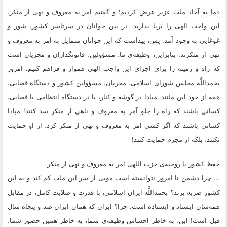
«ما به آحاد ملت عزیز عرض کردیم؛ و گفتیم امر به معروف و نهی از منکر،
این واجب الهی را برپا بدارید. در بین جوانان در سرتاسر کشور، شور و
غوغایی به وجود آمد. پس، پیداست که این جوانان متمایل به امر به معروف و
نهی از منکرند. بنابراین، وظیفه‌ی ما، مسؤولین، قانونگذاران و مجریان است
که راه و زمینه را برای اجرای این واجب الهی هموار و فراهم کنیم. امروز
بحمداللَّه مجلس شورای اسلامی، مجریان، مسؤولین کشور و دستگاه قضایی،
همه از خود این ملتند. مبادا در گوشه و کنار، یا در دستگاه انتظامی یا قضایی،
کسانی باشند که راه را جلو آمر به معروف و ناهی از منکر سد کنند! مبادا
کسانی باشند که اگر کسی امر به معروف و نهی از منکر کرد، از او حمایت
نکنند، بلکه از مجرم حمایت کنند!
حفظ کشور با روحیه‌ی حزب اللهی امر به معروف و نهی از منکر
... چرا دشمن تا امروز نتوانسته است مویی از سر این ملت کم کند و به این
کشور ضربه بزند؟ بحمداللَّه ایران اسلامی، با قدرت و صلابت کامل، در مقابل
همه‌شان ایستاد و ایستاده است. چرا؟ ایران که همان ایران صد و پنجاه سال
قبل است! این، به خاطر احساس وظیفه‌ی شما، به خاطر همین حضور شما،