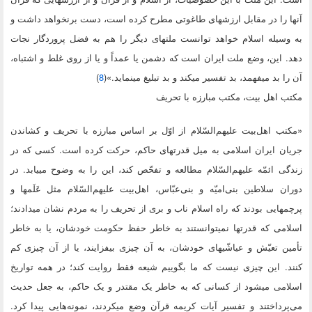
آنها را در مقابل ارزشهای طاغوتی مطرح کرده است، دست برنخواهد داشت و
به وسیله اسلام خواهد توانست ملتهای دیگر را هم به فضل پروردگار نجات
دهد. این، وضع ملت ایران است که دشمن یا عمداً و یا از روی غلط و اشتباه،
آن را بد میفهمد، بد تفسیر میکند و بد تبلیغ مینماید.»(
8
)
مکتب اهل بیت، مکتب مبارزه با تحریف
«مکتب اهل‌بیت علیهم‌السّلام از اوّل بر اساس مبارزه با تحریف و کشاندن
جریان ایران اسلامی به میل قدرتهای حاکم، حرکت کرده است. کسی که در
زندگی ائمّه علیهم‌السّلام مطالعه و تفحّص کند، این را به وضوح مییابد. در
دوران سلاطین بنی‌امیّه و بنی‌عبّاس، اهل‌بیت علیهم‌السّلام مثل عَلَمها و
پرچمهایی بودند که راه اسلام ناب و بری از تحریف را به مردم نشان میدادند؛
اسلامی که قدرتها نمیتوانستند به خاطر حفظ حکومت خودشان، یا به خاطر
تأمین تعیّش و عیاشّیهای خودشان، به آن چیزی بیفزایند، یا از آن چیزی کم
کنند. این چیزی نیست که ما بگوییم شیعه فقط روایت کند؛ در همه تواریخ
اسلامی میشود از کسانی که به خاطر یک مقتدر و یک حاکم، به جعل حدیث
می‌پرداختند و تفسیر آیات کریمه قرآن وضع میکردند، نمونه‌هایی پیدا کرد.