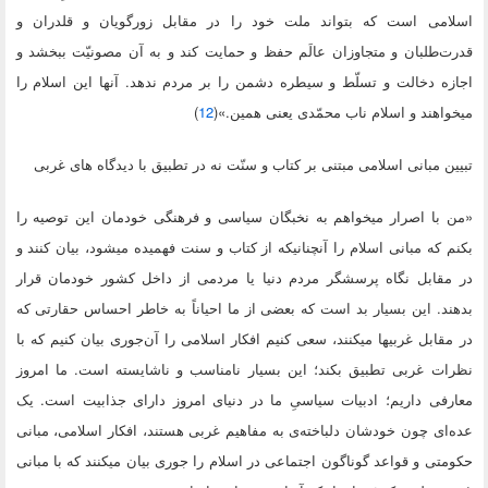
اسلامی است که بتواند ملت خود را در مقابل زورگویان و قلدران و
قدرت‌طلبان و متجاوزان عالَم حفظ و حمایت کند و به آن مصونیّت ببخشد و
اجازه دخالت و تسلّط و سیطره دشمن را بر مردم ندهد. آنها این اسلام را
میخواهند و اسلام ناب محمّدی یعنی همین.»(
12
)
تبیین مبانی اسلامی مبتنی بر کتاب و سنّت نه در تطبیق با دیدگاه های غربی
«من با اصرار میخواهم به نخبگان سیاسی و فرهنگی خودمان این توصیه را
بکنم که مبانی اسلام را آنچنانیکه از کتاب و سنت فهمیده میشود، بیان کنند و
در مقابل نگاه پرسشگر مردم دنیا یا مردمی از داخل کشور خودمان قرار
بدهند. این بسیار بد است که بعضی از ما احیاناً به خاطر احساس حقارتی که
در مقابل غربیها میکنند، سعی کنیم افکار اسلامی را آن‌جوری بیان کنیم که با
نظرات غربی تطبیق بکند؛ این بسیار نامناسب و ناشایسته است. ما امروز
معارفی داریم؛ ادبیات سیاسىِ ما در دنیای امروز دارای جذابیت است. یک
عده‌ای چون خودشان دلباخته‌ی به مفاهیم غربی هستند، افکار اسلامی، مبانی
حکومتی و قواعد گوناگون اجتماعی در اسلام را جوری بیان میکنند که با مبانی