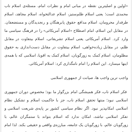
«اولین و اصلیترین نقطه در مبانی امام و نظرات امام، مسئله‌ی اسلام ناب
محمدی است؛ یعنی اسلام ظلم‌ستیز، اسلام عدالتخواه، اسلام مجاهد، اسلام
طرفدار محرومان، اسلام مدافع حقوق پابرهنگان و رنجدیدگان و مستضعفان.
در مقابل این اسلام، امام اصطلاح «اسلام آمریکائی» را در فرهنگ سیاسی ما
وارد کرد. اسلام آمریکائی یعنی اسلام تشریفاتی، اسلام بیتفاوت در مقابل
ظلم، در مقابل زیاده‌خواهی، اسلام بیتفاوت در مقابل دست‌اندازی به حقوق
مظلومان، اسلام کمک به زورگویان، اسلام کمک به اقویا، اسلامی که با همه‌ی
اینها میسازد. این اسلام را امام نامگذاری کرد: اسلام آمریکائی.
واجب ترین واجب ها، صیانت از جمهوری اسلامی
فکر اسلام ناب، فکر همیشگی امام بزرگوار ما بود؛ مخصوص دوران جمهوری
اسلامی نبود؛ منتها تحقق اسلام ناب، جز با حاکمیت اسلام و تشکیل نظام
اسلامی امکانپذیر نبود. اگر نظام سیاسی کشور بر پایه‌ی شریعت اسلامی و
تفکر اسلامی نباشد، امکان ندارد که اسلام بتواند با ستمگران عالم، با
زورگویان عالم، با زورگویان یک جامعه، مبارزه‌ی واقعی و حقیقی بکند. لذا امام