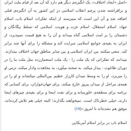
«اصل «ایجاد اختلاف»، یک انگیزه‌ی دیگر هم دارد که آن بعد از قیام ملت ایران
و برافراشته شدن پرچم انقلاب اسلامی در این کشور به آن انگیزه‌ی قبلی
اضافه شد و آن این است که میترسند از اینکه تفکرات اسلام ناب، اسلام
جهاد، اسلام استقلال، اسلام عزت و هویت، اسلامی که تسلط بیگانگان و
دشمنان را بر امت اسلامی گناه میداند و آن را به هیچ قیمت نمیپذیرد، از
ایران به بقیه‌ی جوامع اسلامی سرایت کند و مشکله را برای آنها چند برابر
کند. سعی میکنند بین ایران اسلامی و بین سایر مناطق جهان اختلاف بیندازند.
میدانند که تفکراتی که یک ملت را - یک ملت استعمارزده مثل ملت ما را در
دوران طاغوت - بیدار میکند، به صحنه میآورد، به مجاهدت وادار میکند، ترس او
را میریزد، او را به وسط میدان کارزار عظیم بین‌المللی میکشاند و او را در
همه‌ی مراحل از میدان پیروز خارج میکند، برای جهان‌خواران، برای کسانی که
برنامه برای منطقه‌ی خاورمیانه و برای نفت اینجا و برای بقیه‌ی چیزهای اینجا
دارند، خیلی خطرناک است. نمیخواهند بگذارند؛ البته خیلی هم تلاش کرده‌اند،
موفق هم نشده‌اند تا امروز.»(
14
)
اسلام ناب در برابر اسلام آمریکایی