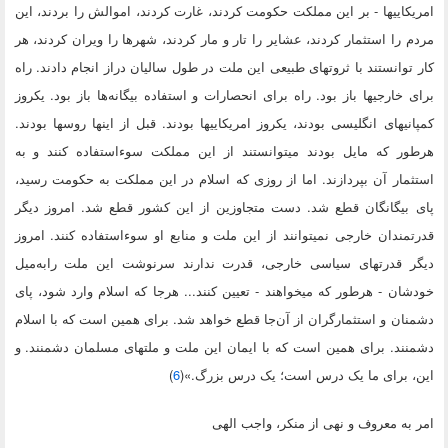
امریکاییها - بر این مملکت حکومت کردند، غارت کردند، اموالش را بردند، این
مردم را استثمار کردند، عشایر را تار و مار کردند، شهرها را ویران کردند، هر
کار توانستند با ثروتهای طبیعی این ملت در طول سالیان دراز انجام دادند. راه
برای خارجیها باز بود. راه برای انحصارات و استفاده بیگانه‌ها باز بود. یکروز
کمپانیهای انگلیسی بودند، یکروز امریکاییها بودند. قبل از اینها روسها بودند.
هرطور که مایل بودند میتوانستند از این مملکت سوءاستفاده کنند و به
استثمار آن بپردازند. اما از روزی که اسلام در این مملکت به حکومت رسید،
پای بیگانگان قطع شد. دست متجاوزین از این کشور قطع شد. امروز دیگر
قدرتمندان خارجی نمیتوانند از این ملت و منابع او سوءاستفاده کنند. امروز
دیگر قدرتهای سیاسی خارجی، قدرت ندارند سرنوشت این ملت رابه‌میل
خودشان - هرطور که میخواهند - تعیین کنند... هرجا که اسلام وارد شود، پای
دشمنان و استثمارگران از آن‌جا قطع خواهد شد. برای همین است که با اسلام
دشمنند. برای همین است که با ایمان این ملت و ملتهای مسلمان دشمنند. و
این، برای ما یک درس است؛ یک درس بزرگ.»(
6
)
امر به معروف و نهی از منکر، واجب الهی