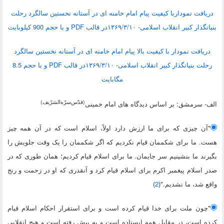
دریافت نموداربا کیفیت پیام امام خامنه ای در آستانه نخستین سالگرد رحلت
بنیانگذار کبیر انقلاب اسلامی- ۱۳۶۹/۳/۱۰در قالب PDF و با حجم 900 کیلوبایت
دریافت نمودار با کیفیت بالا پیام امام خامنه ای در آستانه نخستین سالگرد
رحلت بنیانگذار کبیر انقلاب اسلامی- ۱۳۶۹/۳/۱۰در قالب PDF و با حجم 8.5
مگابایت
(قدّس‌سرّه‌الشرّیف)
الف- سرمشق: بر اساس دیدگاه های امام خمینی
"آن چیزی که برای ما ارزش دارد اولاً، اسلام است که در آن همه چیز
هست. ما برای شکممان قیام نکردیم که اگر شکممان را یک وقت جلویش را
بگیرند ما بنشینیم سر جایمان. ما برای اسلام قیام کردیم؛ همان طوری که در
صدر اسلام پیغمبر اکرم برای اسلام قیام کرد و آنقدری که او در زحمت و رنج
واقع شد، ما نشدیم."(
2
)
"چون ملت برای خدا قیام کرده است و برای استقرار احکام اسلام قیام
کرده است، در مقابل همه ایستاده است و به پیش رفته است و هیچ انقلابی