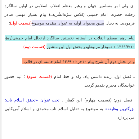
ای ولی امر مسلمین جهان و رهبر معظم انقلاب اسلامی در اولین سالگرد
رحلت حضرت امام خمینی (قدّس سرّه‌الشّریف) پیام بسیار مهمی صادر
فرمودند.
به دنبال
تبیین محتوای اولیه به عنوان مقدمه موضوع
(قسمت اول)
؛
پیام رهبر معظم انقلاب در آستانه نخستین سالگرد ارتحال امام خمینی(ره)-
۱۳۶۹/۳/۱۰ + نمودار مربوطه
در بخش اول این منشور
؛
(قسمت دوم)
و در بخش دوم آن،شرح پیام ۱۰خرداد ۱۳۶۹ امام خامنه ای در قالب:
ـ فصل اول:
زنده داشتن یاد، راه و خط امام
(قسمت سوم)
؛
؛
به حضور
خوانندگان محترم تقدیم گردید.
فصل دوم:
(قسمت چهارم) این گفتار ،
تحت عنوان «تحقق اسلام ناب؛
بزرگترین وظیفه»
به موضوع به تقابل اسلام ناب محمدی و اسلام آمریکایی
می پردازد: