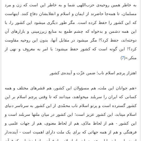
به خاطر همین روحیه‌ی حزب‌اللهی شما و به خاطر این است که زن و مرد
مسلمان، تا همه‌جا حاضرند از ایمان و اسلام و انقلابشان دفاع کنند. اینهاست
که این کشور را حفظ کرده است. مگر طور دیگری میشود این کشور را، با
این همه دشمن و بدخواه که چشم طمع به منابع زیرزمینی و بازارهای آن
دوخته‌اند، حفظ کرد؟! مگر میشود در مقابل آنها، بدون این روحیه مقاومت
کرد؟! این گونه است که کشور حفظ میشود؛ با امر به معروف و نهی از
منکر.»(
7
)
اهتزاز پرچم اسلام ناب؛ ضمن عزّت و آینده‌ی کشور
«هم جوانان این ملت، هم مسؤولان این کشور، هم قشرهای مختلف و همه
کسانی که ایران را سربلند میخواهند، میدانند که تا وقتی پرچم اسلام بر این
کشور گسترده است و پرتو اسلام ناب محمّدی از این کشور به سرتاسر دنیای
اسلام میتابد، این کشور عزیز است؛ این کشور در میان ملتها سربلند است و
این کشور - هم از لحاظ مادّی، هم از لحاظ معنوی، هم از جهات علمی و
فرهنگی و هم از همه جهاتی که برای یک ملت دارای اهمیت است - آینده‌دار
است. این ملت با این خصوصیات، از اسلام و از قرآن و از ارزشهایی که قرآن