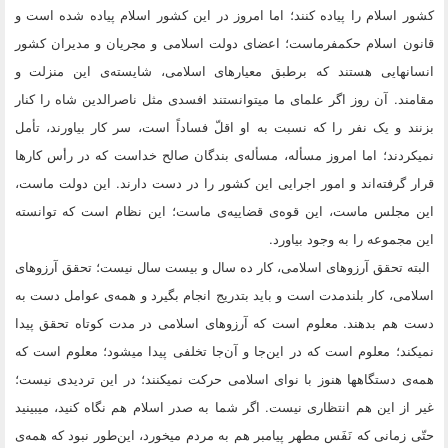
کشور اسلام را پیاده کنند؛ اما امروز در این کشور اسلام پیاده شده است و
قانون اسلام حکمفرماست؛ اعضای دولت اسلامی و مجریان و مدیران کشور
انسانهایی هستند که برطبق معیارهای اسلامی، شایسته‌ی این منزلت و
مقامند. آن روز اگر علمای ما میتوانستند افسدی مثل ناصرالدین شاه را کنار
بزنند و یک نفر را که نسبت به او اقلّ فساداً است، سر کار بیاورند، تأمل
نمیکردند؛ اما امروز مسأله، مسأله‌ی بندگان صالح خداست که در رأس کارها
قرار گرفته‌اند و امور اجرایی این کشور را در دست دارند. این دولت ماست،
این مجلس ماست، این قوه‌ی قضاییه‌ی ماست؛ این نظام است که توانسته
این مجموعه را به وجود بیاورد.
البته تحقق آرزوهای اسلامی، کار ده سال و بیست سال نیست؛ تحقق آرزوهای
اسلامی، کار بلندمدت است و باید بتدریج انجام بگیرد و همه‌ی عوامل دست به
دست هم بدهند. معلوم است که آرزوهای اسلامی در مدت کوتاه تحقق پیدا
نمیکند؛ معلوم است که در این‌جا و آن‌جا تخلفی پیدا میشود؛ معلوم است که
همه‌ی دستگاهها هنوز با نوای اسلامی حرکت نمیکنند؛ در این تردیدی نیست؛
غیر از این هم انتظاری نیست. اگر شما به صدر اسلام هم نگاه کنید، میبینید
حتّی زمانی که نَفَس مطهر پیامبر هم به مردم میخورد، این‌طور نبود که همه‌ی