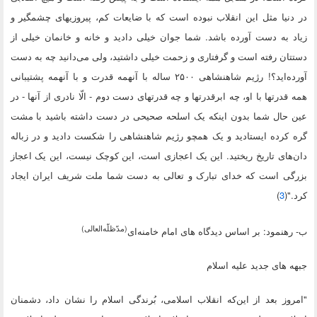
در دنیا مثل این انقلاب نبوده است که با ضایعات کم، پیروزیهای چشمگیر و
زیاد به دست آورده باشد. شما جوان خیلی دادید و خانه و خانمان خیلی از
دستتان رفته است و گرفتاری و زحمت خیلی داشتید، ولی می‌دانید چه به دست
آورده‌اید؟! رژیم شاهنشاهی ۲۵۰۰ ساله با آنهمه قدرت و با آنهمه پشتیبانی
همه قدرتها با او، چه ابرقدرتها و چه قدرتهای دست دوم - الّا نادری از آنها - در
عین حال شما بدون اینکه یک اسلحه صحیحی در دست داشته باشید با مشت
گره کرده ایستادید و یک همچو رژیم شاهنشاهی را شکست دادید و در زباله
دان‌های تاریخ ریختید. این یک اعجازی است، این کوچک نیست، این یک اعجاز
بزرگی است که خدای تبارک و تعالی به دست شما ملت شریف ایران ایجاد
کرد."(
3
)
(مدّظلّه‌العالی)
ب- رهنمود: بر اساس دیدگاه های امام خامنه‌ای
جبهه های جدید علیه اسلام
"امروز بعد از این‌که انقلاب اسلامی، بُرندگی اسلام را نشان داد، دشمنان