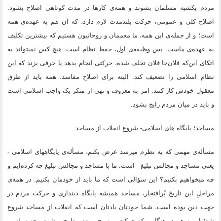
مردم یکشبه مسلمان بشوند و همه‌ی کارها در مدت کوتاهی اصلاح بشود.
اصلاح کلی و عمومی، حرکت بلندمدت لازم دارد، که آن هم به عهده‌ی همه
است؛ و از جمله‌ی این همه، ما معممان و روحانیون هستیم که بیشترین تکلیف
به عهده‌ی ماست. پس وظیفه‌ی اول، حفظ نظام است. هیچ کس نمیتواند به
اتکای این‌که فلان‌جا فلان تخلف شده، حرکتی انجام بدهد یا حرفی بزند که این
نظام اسلامی را تضعیف کند. البته برای اصلاح مفاسد، همه باید از طرق
معقول خودش کار کنند. امر به معروف و نهی از منکر یک واجب اسلامی است
و باید در میان مردم رایج بشود.
مساجد؛ پایگاه های اسلامی- شروع انقلاب از مساجد
مسأله‌ی مهمی که به نظرم میرسد عرض بکنم، مسأله‌ی پایگاههای اسلامی -
یعنی مساجد و مجالس تبلیغ - است. ما با مساجد و مجالس تبلیغ چه کرده‌ایم و
چه میخواهیم بکنیم؟ این سؤالی است که ما باید از خودمان بکنیم. در همه‌ی
مراحلِ این تاریخ پُرافتخار، مساجد همیشه پایگاه دینداری و حرکت مردم در
جهت دین بوده است. شما خودتان یادتان است که انقلاب از مساجد شروع
شد؛ امروز هم در هنگامی که حرکت و بسیج مردم مطرح میشود - چه سیاسی