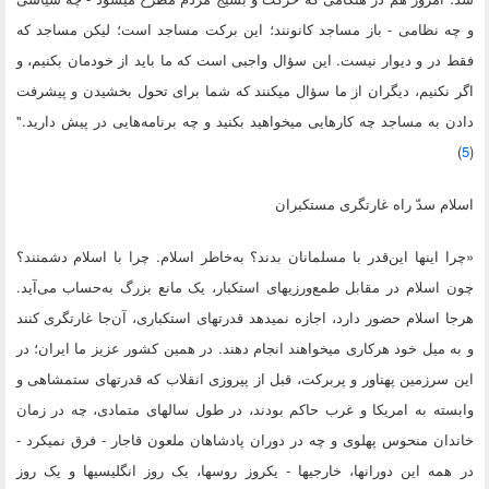
و چه نظامی - باز مساجد کانونند؛ این برکت مساجد است؛ لیکن مساجد که
فقط در و دیوار نیست. این سؤال واجبی است که ما باید از خودمان بکنیم، و
اگر نکنیم، دیگران از ما سؤال میکنند که شما برای تحول بخشیدن و پیشرفت
دادن به مساجد چه کارهایی میخواهید بکنید و چه برنامه‌هایی در پیش دارید."
)
5
(
اسلام سدّ راه غارتگری مستکبران
«چرا اینها این‌قدر با مسلمانان بدند؟ به‌خاطر اسلام. چرا با اسلام دشمنند؟
چون اسلام در مقابل طمع‌ورزیهای استکبار، یک مانع بزرگ به‌حساب می‌آید.
هرجا اسلام حضور دارد، اجازه نمیدهد قدرتهای استکباری، آن‌جا غارتگری کنند
و به میل خود هرکاری میخواهند انجام دهند. در همین کشور عزیز ما ایران؛ در
این سرزمین پهناور و پربرکت، قبل از پیروزی انقلاب که قدرتهای ستمشاهی و
وابسته به امریکا و غرب حاکم بودند، در طول سالهای متمادی، چه در زمان
خاندان منحوس پهلوی و چه در دوران پادشاهان ملعون قاجار - فرق نمیکرد -
در همه این دورانها، خارجیها - یکروز روسها، یک روز انگلیسیها و یک روز