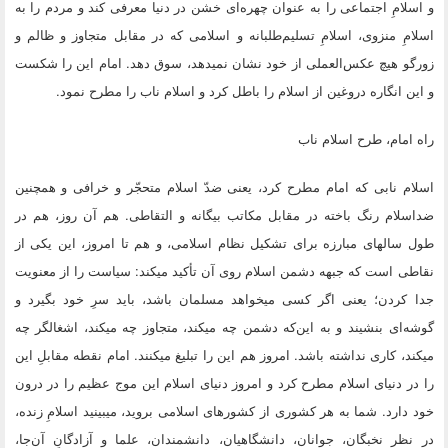
و اسلامِ اجتماعی را به عنوان چهره‌ای خشن در دنیا معرفی کند و مردم را به
اسلامِ منزوی، اسلامِ تسلیم‌طلبانه و اسلامی که در مقابل متجاوز و ظالم و
زورگو هیچ عکس‌العملی از خود نشان نمیدهد، سوق دهد. امام این را شکست
و این انگاره دروغین از اسلام را باطل کرد و اسلام ناب را مطرح نمود.
راه امام، طرح اسلام ناب
اسلام نابی که امام مطرح کرد، یعنی ضدّ اسلام متحجّر و خرافی و همچنین
ضداسلام رنگ باخته در مقابل مکاتب بیگانه و التقاطی. هم آن روز، هم در
طول سالهای مبارزه برای تشکیل نظام اسلامی، و هم تا امروز، این یکی از
نقاطی است که جبهه دشمن اسلام روی آن تأکید میکند: سیاست را از معنویت
جدا کردن؛ یعنی اگر کسی میخواهد مسلمان باشد، باید سرِ خود بگیرد و
گوشه‌ای بنشیند و به این‌که دشمن چه میکند، متجاوز چه میکند، اشغالگر چه
میکند، کاری نداشته باشد. امروز هم این را تبلیغ میکنند. امام نقطه مقابلِ این
را در دنیای اسلام مطرح کرد و امروز دنیای اسلام این موج عظیم را در درون
خود دارد. شما به هر کشوری از کشورهای اسلامی بروید، میبینید اسلامِ زنده،
در نظر نخبگان، جوانان، دانشگاهیان، دانشمندان، علما و آزادگانِ آن‌جا،