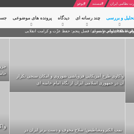
ت نظامی ایران
#
مستند
#
یوفو
حلیل و بررسی
چند رسانه ای
دیدگاه‌
پرونده های موضوعی
جست
ام خامنه ای
ران + نکته خوانی و صوت
 مصر درباره هواپیمای اوکراینی
جزو
خامن
واکاوی طرح آمریکایی فروپاشی شوروی و امکان سنجی تکرار
آن در جمهوری اسلامی ایران از نگاه امام خامنه ای
واک
بمب الکترومغناطیس؛ سلاح مخوف و دست برتر ایران در