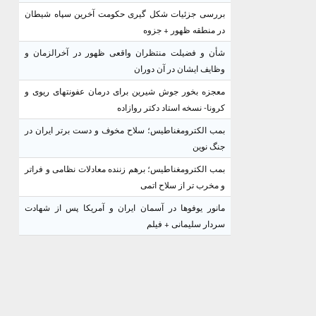
بررسی جزئیات شکل گیری حکومت آخرین سپاه شیطان
در منطقه ظهور + جزوه
شأن و فضیلت منتظران واقعی ظهور در آخرالزمان و
وظایف ایشان در آن دوران
معجزه بخور جوش شیرین برای درمان عفونتهای ریوی و
کرونا- نسخه استاد دکتر روازاده
بمب الکترومغناطیس؛ سلاح مخوف و دست برتر ایران در
جنگ نوین
بمب الکترومغناطیس؛ برهم زننده معادلات نظامی و فراتر
و مخرب تر از سلاح اتمی
مانور یوفوها در آسمان ایران و آمریکا پس از شهادت
سردار سلیمانی + فیلم