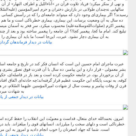
و نهی از منکر میکرد؛ فریاد تلاوت قرآن در «آناءاللیل و اطراف النهار» از 
سالهایی نه‌چندان طولانی در بازارش دختران و حرم امیرالمؤمنین (علیه‌السّل
رسیدند؟ اگر بیماری‌ای وجود دارد که میتواند جامعه‌ای را که در رأسش کسانی مث
ده سال به آن وضعیت برساند، این بیماری، بیماری خطرناکی است و ما هم بای
پیغمبر اکرم (صلوات‌الله‌وسلامه‌علیه) محسوب میکرد، سرِ فخر به آسمان میسود
تبلیغ کند. امام ما کجا، پیغمبر کجا!؟ آن جامعه را پیغمبر ساخته بود و بعد از
به آن بیماری دچار نشود. عبرت، این‌جا است! ما باید آن بیماری را 
بیانات در دیدار فرماندهان گردان‌های ع
عبرت ماجرای امام حسین این است که انسان فکر کند در تاریخ و جامعه اسل
بشر معمولی - قرار دارد
و این پیامبر، ده سال با آن قدرت فوق تصوّر بشری و با
از آن برخوردار بود، در جامعه حکومت کرده است و بعد باز در فاصله‌ای، ح
کوفه، به نوبت پایگاه این حکومت عظیم قرار گرفته‌اند؛
چه حادثه‌ای اتّفاق افت
قرن از وفات پیامبر و بیست سال از شهادت امیرالمؤمنین علیهما السّلام، د
به شهادت میرس
بیانات در دیدار جمعی از پاسداران 
امروز، بحمدالله خدای متعال، قداست و معنویّت این انقلاب را حفظ کرده است
خطرناکی است و دلهای سخت را میلرزاند، انسانهای قوی را میلغزاند. باید در
است.
شما که جهاد اصغرتان را خوب انجام دادید و امروز به این مرح
بیانات در دیدار جمعی از پاسداران 