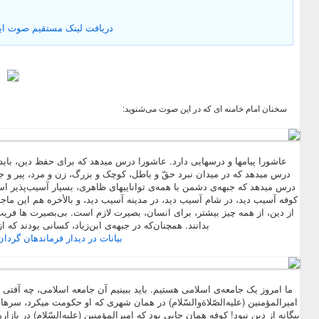
دريافت لينک مستقيم صوت این بی
سخنان امام خامنه ای که در این صوت می‌شنوید:
عاشورا پیامها و درسهایی دارد. عاشورا درس میدهد که برای حفظ دین، باید 
درس میدهد که در میدان نبرد حقّ و باطل، کوچک و بزرگ، زن و مرد، پیر و جو
درس میدهد که جبهه‌ی دشمن با همه‌ی تواناییهای ظاهری، بسیار آسیب‌پذیر است 
کوفه آسیب دید، در شام آسیب دید، در مدینه آسیب دید، و بالأخره هم این ماج
از دین، از همه چیز بیشتر، برای انسان، بصیرت لازم است.
بی‌بصیرت ها فریب 
بدانند.
همچنان‌که در جبهه‌ی ابن‌زیاد، کسانی بودند که از 
بیانات در دیدار فرماندهان گردان‌های ع
ما امروز یک جامعه‌‌ی اسلامی هستیم. باید ببینیم آن جامعه‌‌ اسلامی، چه آفتی
امیرالمؤمنین (علیه‌الصّلاةوالسّلام) در همان شهری که او حکومت میکرد، سرها
بیگانه از دین نبود! کوفه همان جایی بود که امیرالمؤمنین (علیه‌السّلام) در با