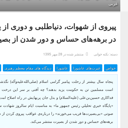
غربی
پیروی از شهوات، دنیاطلبی و دوری از 
در برهه‌های حساس و دور شدن از بص
دسته:
نکته خوانی
منتشر شده در 28 مهر 1395
خواص
عبرت‌های عاشورا
عاشورا
دیدگاه های مقام معظم رهبری
پنجاه سال بیشتر از رحلت پیامبر گرامی اسلام (صلی‌الله‌علیه‌وآله) 
است مسلمین تن به حکومت یزید بدهند؟ چه آفتی بر سر این درخت تن
فداکاری حسین‌بن‌علی (علیه‌السلام) و بذل جان پربهایش در راه اصلاح امت
«پايگاه خبري تحليلي رئيس جمهور ما»
به مناسبت ایام سالروز شهادت سی
صوتی «
بی‌بصیرت‌ها فریب می‌خورند
» را درباره‌ی عواقب پیروی کردن از 
برهه‌های حساس و دور شدن از بصیرت منتشر می‌کند.