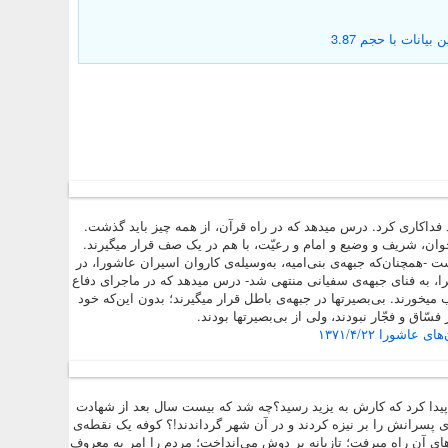
انات با حجم 3.87
فداکاری کرد. درس میدهد که در راه قرآن، از همه چیز باید گذشت.
ان، شریف و وضیع و امام و رعیّت، با هم‌ در یک صف قرار میگیرند.
-همچنان‌که جبهه‌ی بنی‌امیه، به‌وسیله‌ی کاروان اسیران عاشورا، در
را، به فنای جبهه‌ی سفیانی منتهی شد- درس میدهد که در ماجرای دفاع
میخورند. بی‌بصیرتها در جبهه‌ی باطل قرار میگیرند؛ بدون این‌که خود
فسّاق و فجّار نبودند، ولی از بی‌بصیرتها بودند.
اشورا ۱۳۷۱/۴/۲۲
 پیدا کرد که کارش به یزید رسید؟
چه شد که بیست سال بعد از شهادت
ی پسرانش را بر نیزه کردند و در آن شهر گرداندند!؟ کوفه یک نقطه‌ی
زارهای آن راه میرفت؛ تازیانه بر دوش می‌انداخت؛ مردم را امر به معروف