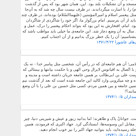
آن مسجد و آن تشکیلات بلند بود. این، همان شهر بود که پس از گذشت
ام) را، با اسارت میگرداندند. در ظرف بیست سال چه شد که به آن‌جا
ل پیغمبر اسلام و امیرالمؤمنین (علیهماالسّلام) بوده‌اند، در ظرف چند
د از آن بترسیم. امام بزرگوار ما، اگر خود را شاگردی از شاگردان
. امام، افتخارش به این بود که بتواند احکام پیغمبر را درک، عمل و
 چند سال به آن وضع دچار شد. این جامعه‌ی ما خیلی باید مواظب باشد که
بشناسیم؛ آن را یک خطر بزرگ بدانیم و از آن اجتناب کنیم.
اشورا ۱۳۷۱/۴/۲۲
امی؛
آن هم جامعه‌ای که در رأس آن، شخصی مثل پیامبر خدا - نه یک
 اتّصال به اقیانوس لایزال وحی الهی و با حکمت بیانتها و بیمثالی که
کومت علی بن ابی‌طالب بر همین جامعه جریان داشته است و مدینه و
اده و چه میکروبی وارد کالبد این جامعه شده است که بعد از گذشت نیم
ر همین جامعه و بین همین مردم، کسی مثل حسین بن علی را با آن وضع
انند؟!
۱۳۷۴/۱۰/۵
. جوانانْ پاک و طاهرند؛ اما
بدانید زیور و عیش و شیرینی دنیا، چیز
 مقابل این وسوسه‌ها، ایستادگی کرد. جهاد اکبری که فرمودند، همین
له رسیده‌اید،
باید بتوانید جهاد اکبر را نیز خوب انجام دهید.
۱۳۷۴/۱۰/۵