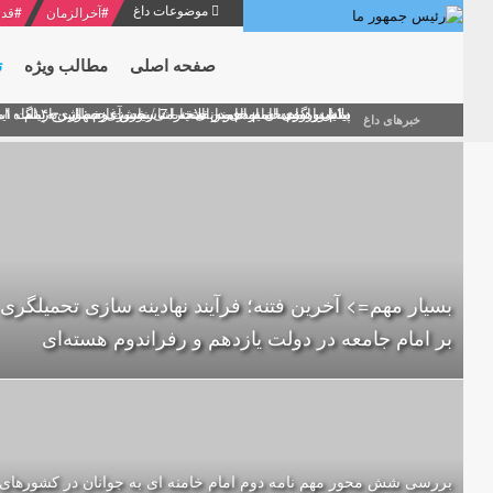
موضوعات داغ
#
آخرالزمان
#
قدر
صفحه اصلی
مطالب ویژه
ت
منشور گفتمان امام و انقلاب - 7 /بخش دوم : شرح پیام ۱۰ خرداد ۱۳۶۹ امام خامنه ای/ فصل پنجم: حفظ عزّت و کرامت انقلابی
پیام نوروزی امام خامنه ای به مناسبت آغاز سال ۱۴۰۰
دلایل اهمیت سیزدهمین انتخابات ریاست جمهوری از نگاه ام
بیانات امام خامنه ای در سخنرانی نوروزی خطاب به ملت ای
بازخوانی افشاگری سپهبد محمود منصور افسر ارشد اطلاعات
خبرهای داغ
بسیار مهم=> آخرین فتنه؛ فرآیند نهادینه سازی تحمیلگری
بر امام جامعه در دولت یازدهم و رفراندوم هسته‌ای
بررسی شش محور مهم نامه دوم امام خامنه ای به جوانان در کشورهای