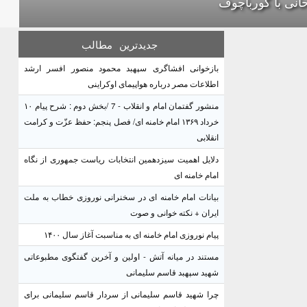
انی با گورباچوف
جدیدترین
مطالب
بازخوانی افشاگری سپهبد محمود منصور افسر ارشد
اطلاعات مصر درباره هواپیمای اوکراینی
منشور گفتمان امام و انقلاب - 7 /بخش دوم : شرح پیام ۱۰
خرداد ۱۳۶۹ امام خامنه ای/ فصل پنجم: حفظ عزّت و کرامت
انقلابی
دلایل اهمیت سیزدهمین انتخابات ریاست جمهوری از نگاه
امام خامنه ای
بیانات امام خامنه ای در سخنرانی نوروزی خطاب به ملت
ایران + نکته خوانی و صوت
پیام نوروزی امام خامنه ای به مناسبت آغاز سال ۱۴۰۰
مستند در میانه آتش - اولین و آخرین گفتگوی مطبوعاتی
شهید سپهبد قاسم سلیمانی
چرا شهید قاسم سلیمانی از سردار قاسم سلیمانی برای