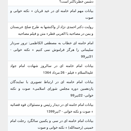
دشمن خطرناکتر است؟
بیانات مهم امام خامنه ای در عید قربان + نکته خوانی و
صوت
روایت دکتر احمدی نژاد از واکنشها به طرح صلح عربستان
و یمن در مصاحبه با العربی قطر+ متن و فیلم مصاحبه
امام خامنه ای خطاب به مصطفی الکاظمی: ترور سردار
سلیمانی را هرگز فراموش نمی کنیم + نکته خوانی -
31تیر99
بیانات امام خامنه ای در سالروز شهادت امام جواد
علیه‌السلام + فیلم - 26 مرداد 1364
بیانات امام خامنه ای در ارتباط تصویری با نمایندگان
یازدهمین دوره مجلس شورای اسلامی+ صوت و نکته
خوانی- 22تیر99
بیانات امام خامنه ای در دیدار رئیس و مسئولان قوه قضائیه
+ صوت و نکته خوانی - 7تیر1399
بیانات امام خامنه ای در سی و یکمین سالگرد رحلت امام
خمینی (رحمه‌الله) + نکته خوانی و صوت