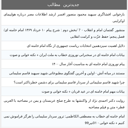
جدیدترین
مطالب
بازخوانی افشاگری سپهبد محمود منصور افسر ارشد اطلاعات مصر درباره هواپیمای
اوکراینی
منشور گفتمان امام و انقلاب - 7 /بخش دوم : شرح پیام ۱۰ خرداد ۱۳۶۹ امام خامنه ای/
فصل پنجم: حفظ عزّت و کرامت انقلابی
دلایل اهمیت سیزدهمین انتخابات ریاست جمهوری از نگاه امام خامنه ای
بیانات امام خامنه ای در سخنرانی نوروزی خطاب به ملت ایران + نکته خوانی و صوت
پیام نوروزی امام خامنه ای به مناسبت آغاز سال ۱۴۰۰
مستند در میانه آتش - اولین و آخرین گفتگوی مطبوعاتی شهید سپهبد قاسم سلیمانی
چرا شهید قاسم سلیمانی از سردار قاسم سلیمانی برای دشمن خطرناکتر است؟
بیانات مهم امام خامنه ای در عید قربان + نکته خوانی و صوت
روایت دکتر احمدی نژاد از واکنشها به طرح صلح عربستان و یمن در مصاحبه با العربی
قطر+ متن و فیلم مصاحبه
امام خامنه ای خطاب به مصطفی الکاظمی: ترور سردار سلیمانی را هرگز فراموش نمی
کنیم + نکته خوانی - 31تیر99