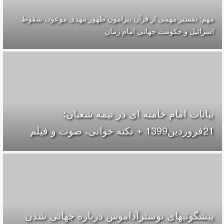
مهم: تفسیر مهمی از قرآن پیرامون ظهور مهدی موعود، سقوط
اسرائیل و حکومت جهانی امام زمان
بیانات امام خامنه ای در نیمه شعبان؛
21فروردین1399 + نکته خوانی، صوت و فیلم
پیشگوئیهای نوسترآداموس درباره جهانی شدن