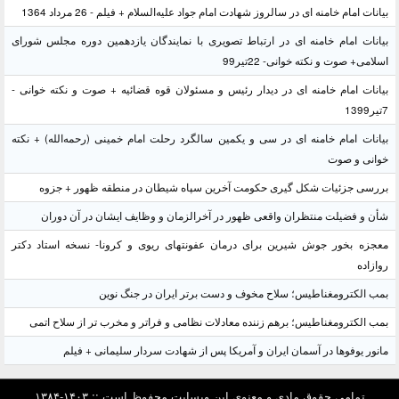
بیانات امام خامنه ای در سالروز شهادت امام جواد علیه‌السلام + فیلم - 26 مرداد 1364
بیانات امام خامنه ای در ارتباط تصویری با نمایندگان یازدهمین دوره مجلس شورای
اسلامی+ صوت و نکته خوانی- 22تیر99
بیانات امام خامنه ای در دیدار رئیس و مسئولان قوه قضائیه + صوت و نکته خوانی -
7تیر1399
بیانات امام خامنه ای در سی و یکمین سالگرد رحلت امام خمینی (رحمه‌الله) + نکته
خوانی و صوت
بررسی جزئیات شکل گیری حکومت آخرین سپاه شیطان در منطقه ظهور + جزوه
شأن و فضیلت منتظران واقعی ظهور در آخرالزمان و وظایف ایشان در آن دوران
معجزه بخور جوش شیرین برای درمان عفونتهای ریوی و کرونا- نسخه استاد دکتر
روازاده
بمب الکترومغناطیس؛ سلاح مخوف و دست برتر ایران در جنگ نوین
بمب الکترومغناطیس؛ برهم زننده معادلات نظامی و فراتر و مخرب تر از سلاح اتمی
مانور یوفوها در آسمان ایران و آمریکا پس از شهادت سردار سلیمانی + فیلم
تمامی حقوق مادی و معنوی این وبسایت محفوظ است :: ۱۴۰۳-۱۳۸۴