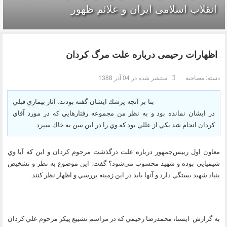
انقلاب اسلامی ایران و علائم ظهور
اظهارات رحیمی درباره علت مرگ کردان
دسته:
مصاحبه
منتشر شده در 04 آذر 1388
بنا بر آنچه پزشك ايشان گفته بودند، آثار بيماري قبلي
در ايشان نمانده بود و به نظر من مجموعه رفتارهايي كه در مورد آقاي
كردان انجام شد يكي از عللي بود كه وي را در اين سن به خاك سپرد.
معاون اول رييس‌جمهور درباره علت درگذشت مرحوم كردان و اين كه آيا وي
شيميايي بوده و شهيد محسوب مي‌شود؟ گفت: اين موضوع به نظر و تشخيص
بنياد شهيد بستگي دارد و آنها بايد در اين زمينه بررسي و اظهار نظر كنند.
به گزارش
ايسنا، محمدرضا رحيمي كه در مراسم تشييع پيكر مرحوم علي كردان