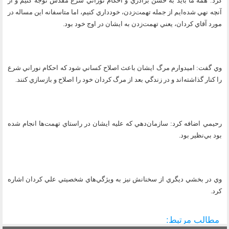
كرد: همه ما بايد به حسن برادري و احكام نوراني شرع مقدس توجه كنيم و از
آنچه نهي شده‌ايم از جمله تهمت‌زدن، خودداري كنيم، اما متاسفانه اين مساله در
مورد آقاي كردان، يعني تهمت‌زدن به ايشان در اوج خود بود.
وي گفت: اميدوارم مرگ ايشان باعث اصلاح كساني شود كه احكام نوراني شرع
را كنار گذاشته‌اند و در زندگي بعد از مرگ كردان خود را اصلاح و بازسازي كنند.
رحيمي اضافه كرد: سازمان‌دهي كه عليه ايشان در راستاي تهمت‌ها انجام شده
بود بي‌نظير بود.
وي در بخشي ديگري از سخنانش نيز به ويژگي‌هاي شخصيتي علي كردان اشاره
كرد.
مطالب مرتبط: