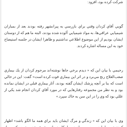
شركت كرده بود، افزود:
گويي آقاي كردان وقتي براي بازرسي به پيرانشهر رفته بودند بعد از بمباران
شيميايي عراقي‌ها، به مواد شيميايي آلوده شده بودند، البته ما هم كه از دوستان
ايشان بوديم از اين موضوع اطلاعي نداشتيم و ظاهرا ايشان در جلسه استيضاح
خود به اين مساله اشاره كردند.
رحيمي با بيان اين كه « ديدم برخي جاها نوشته‌اند مرحوم كردان از يك بيماري
صعب‌العلاج رنج مي‌برد و در اثر اين بيماري فوت كرده است» گفت: اين در حالي
است كه بنا بر آنچه پزشك ايشان گفته بودند، آثار بيماري قبلي در ايشان نمانده
بود و به نظر من مجموعه رفتارهايي كه در مورد آقاي كردان انجام شد يكي از
عللي بود كه وي را در اين سن به خاك سپرد.»
وي با بيان اين كه « زندگي و مرگ ايشان بايد براي همه ما الگو باشد» اظهار