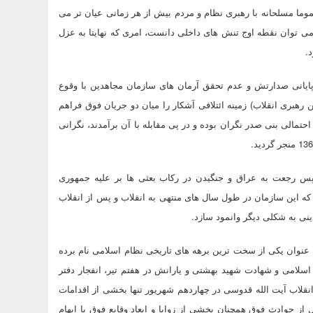
ما مسلحانه با رهبری نظام و مردم بیش از هر زمانی عیان تر می
 توان نقطه اوج تنش های داخلی دانست، امری که نهایتا به عزل
.
 پایانی صدارتش و عدم تحقق آرمان های سازمان مجاهدین با وقوع
بری انقلاب) زمینه ائتلافی آشکار را میان دو جریان فوق فراهم
مالی بنی صدر نگران بوده و در پی مقابله با آن برآمدند، نگرانی
سپس رجعت به عراق و جنگیدن در رکاب بعثی ها بر علیه جمهوری
که این سازمان در طول سال های منتهی به انقلاب و پس از انقلاب
نی به شکلی دیگر وانمود سازد.
افقین به عنوان یکی از سخت ترین برهه های تاریخی نظام اسلامی نام برده
اسلامی و شهادت شهید بهشتی و یارانش در هفتم تیر، انفجار دفتر
قلاب آیت الله قدوسی در چهاردهم شهریور تنها بخشی از اقدامات
 سازمان مجاهدین خلق می باشد. با این حال و با گذشت 35 سال از حوادث فوق همچنان بخشی از زوایا و ابعاد وقایع فوق با ابهام