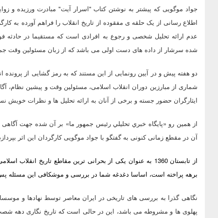
جواد موگویی که پیشتر به نوشتن کتاب "اسرار آیت" مبادرت ورزیده و زوای
اطلاع رسانی از یک حلقه ی مفقوده از تاریخ انقلاب را فراهم آورده به کارگ
عدم ارائه تحلیل شخصی و رجوع به افرادی است که مستقیما در حادثه فوق 
شده سرشار از داده های دست اولی می باشد که از زبان مسئولین وقت ج
دو هفته پیش و در آیین رونمایی از این مستند که به رمز گشایی از پرونده ا
شماری از مبارزین دوران انقلاب اسلامی، مسئولین وقت و پیشین نظام، آگ
ایثارگران حضور جسته و برخی از آنان به ارائه تحلیل ها و نظرات خویش نسب
از همین رو «پايگاه خبري تحليلي رئيس جمهور ما» بر آن شده جهت آگاهی 
آن در مقطع زمانی کنونی به گفتگو با جواد موگویی کارگردان این اثر بپردازد
از تابستان 1360 به عنوان یکی از بحرانی ترین مقاطع تاریخ انقل
برهه پراخته است، اساسا دغدغه شما در بررسی و موشکافی این مسئله پس از 35 سال چه می تواند 
نگاهی گذرا به بررسی های تاریخی در ایران معاصر توسط نهادها و موسس
پهلوی ها و مشروطه می باشد، این در حالی است که تاریخ نگاری دهه شصت 