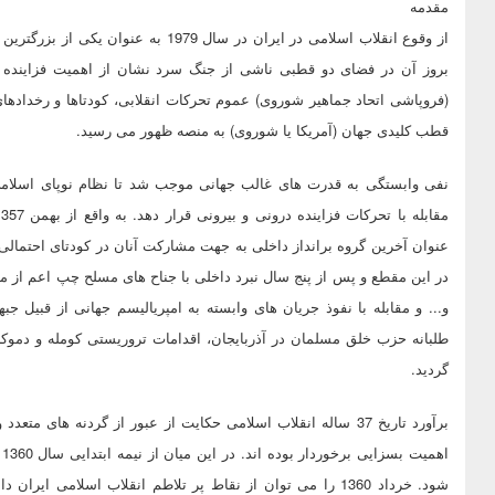
مقدمه
از وقوع انقلاب اسلامی در ایران در سال 
(فروپاشی اتحاد جماهیر شوروی) عموم تحرکات انقلابی، کودتاها و رخدادها
قطب کلیدی جهان (آمریکا یا شوروی) به منصه ظهور می رسید.
نفی وابستگی به قدرت های غالب جهانی موجب شد تا نظام نوپای اسلامی 
عنوان آخرین گروه برانداز داخلی به جهت مشارکت آنان در کودتای احتمالی
در این مقطع و پس از پنج سال نبرد داخلی با جناح های مسلح چپ اعم از منا
و... و مقابله با نفوذ جریان های وابسته به امپریالیسم جهانی از قبیل ج
طلبانه حزب خلق مسلمان در آذربایجان، اقدامات تروریستی کومله و دموکرات
گردید.
برآورد تاریخ 37 ساله انقلاب اسلامی حکایت از عبور از گردنه ها
ا
شود. خرداد 1360 را می توان از نقاط پر تلاطم انقلاب اسلام