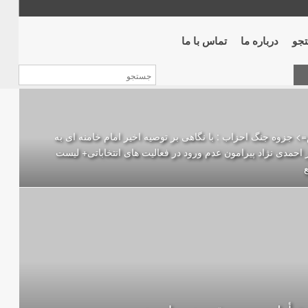
جو
درباره ما
تماس با ما
> جزوه جنگ احزاب : با نگاهی بر توصیه اخیر امام خامنه ای به
 احمدی نژاد پیرامون عدم ورود در فعالیت های انتخاباتی+ لیست
ع