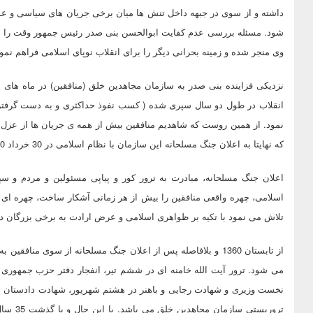
داشته و از سوی در جبهه داخل تنش ها میان برخی جریان های سیاسی و عمو
شود. مسئله بررسی عدم کفایت ابوالحسن بنی صدر رئیس جمهور وقت را می
وی منجر شده و زمینه بحرانی دیگر را برای انقلاب نوپای اسلامی فراهم نمود
نزدیکی فزاینده بنی صدر به سازمان مجاهدین خلق (منافقین) در ماه های
انقلاب در طول دو سال سپری شده ( کسب نفوذ حداکثری و به دست گرفتن ره
نمود. از همین روست که شاهدیم منافقین بیش از همه ی جریان ها از عزل احت
که نهایتا به اعلان جنگ مسلحانه این سازمان با نظام اسلامی در 30 خرداد 1360 منجر گردید.
اعلان جنگ مسلحانه، مبادرت به ترور کور و پیاپی مسئولین و مردم و 
اسلامی، چهره واقعی منافقین را بیش از هر زمانی آشکار ساخت، چهره ای 
تلاش می نمود با تکیه بر ظواهری اسلامی و عرض ارادت به برخی بزرگان دی
از تابستان 1360 و بلافاصله پس از اعلان جنگ مسلحانه از سوی من
می شود. ترور آیت الله خامنه ای در ششم تیر، انفجار دفتر حزب جمهوری 
نخست وزیری و شهادت رجایی و باهنر در هشتم شهریور، شهادت دادستان ان
تروریستی