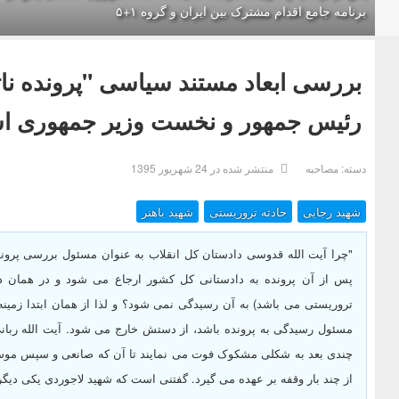
برنامه جامع اقدام مشترک بین ایران و گروه ۱+۵
بررسی ابعاد مستند سیاسی "پرونده ناتم
رئیس جمهور و نخست وزیر جمهوری اس
دسته:
مصاحبه
منتشر شده در 24 شهریور 1395
شهید رجایی
حادثه تروریستی
شهید باهنر
"چرا آیت الله قدوسی دادستان کل انقلاب به عنوان مسئول بررسی پروند
پس از آن پرونده به دادستانی کل کشور ارجاع می شود و در همان دا
تروریستی می باشد) به آن رسیدگی نمی شود؟ و لذا از همان ابتدا زمینه
مسئول رسیدگی به پرونده باشد، از دستش خارج می شود. آیت الله ربانی
چندی بعد به شکلی مشکوک فوت می نمایند تا آن که صانعی و سپس موس
از چند بار وقفه بر عهده می گیرد. گفتنی است که شهید لاجوردی یکی دیگر از مسئولان پرون