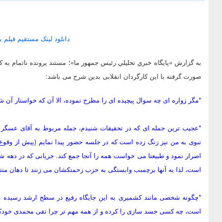
دانلود لینک مستقیم فیلم با حجم 21
به گزارش «پايگاه خبري تحليلي رئيس جمهور ما»؛ مستند پرونده ناتمام به
صورت گرفته با این کارگردان انقلابی بدین شرح می باشد:
*مگر زواره ای چه سوال پیچیده ای را مطرح نموده، الا آن که خواستار آن 
*عجیب ترین جمله ای که در تحقیقات شنیدم، جمله مربوط به آقای عسگر او
نبوی به من نیز زنگ زده است که در جلسه حضور پیدا نمایم (پیش از وقوع ان
اصرار نمود و طبیعتا می خواست همه را آنجا جمع کند. جریانی که در دهه 
است، لذا به آنها برچسب وابستگی به حزب زحمتکشان می زنند تا دهان منتقد
*چگونه شخصی مانند کشمیری به این جایگاه رفیع در سطح ارشد رسیده و
است، چه کسی جسد سازی را کرده و از همه مهم تر چرا تقی محمدی خو