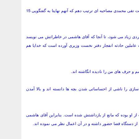
*بنده یک سال و نیم تلاش نموده ام تا موفق شدم با آقای اژه ای بازجوی وقت تقی محمدی مصاحبه ای ترتیب دهم که آنهم نهایتا به گفتگویی 15
جوردی زیاد می شود، تا آنجا که آقای هاشمی در خاطراتش می نویسد
ه عاملین حادثه انفجار دفتر نخست وزیری آورده است که خدایا هم
و حرف های من را نادیده انگاشته اند.
ازی را ناشی از احساساتی شدن بچه ها دانسته اند و بالا آمدن
ز او بوده که مانع از بازداشتش شده است. بنابراین آقای هاشمی
از دستگاه قضا حضور داشته و در آن اعمال نظر می نموده اند.