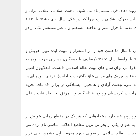
1979 به عنوان یکی از بزرگترین رویدادهای قرن بیستم یاد می شود. ماهیت اسلامیِ انقلاب ایران و
بروز آن در فضای دو قطبی ناشی از جنگ سرد نشان از اهمیت فزاینده این تحرک انقلابی دارد، چرا که در خلال سال های 1945 تا 1991
ی مدنی با چراغ سبز و مداخله مستقیم و یا غیر مستقیم یکی از دو
تا سال ها همتِ خود را بر استقرار و تثبیت ایده نوین خویش و
مقابله با تحرکات فزاینده درونی و بیرونی قرار دهد. به واقع از بهمن 1357 تا اواسط سال 1362 (مصادف با دستگیری رهبران حزب توده به
) را می توان سال های ثبیت نظام اسلامی دانست. انقلابیون اصیل
فقین، چریک های فدایی خلق (اکثریت و اقلیت)، فرقان، توده ای ها
بهه ملی، نهضت آزادی و همچنین ایستادگی در برابر اقدامات تجزیه
 در کردستان و پاوه، غائله گنبد و... موفق به ایجاد ثبات داخلی
ی متعدد و پر پیچ خم دارد، رخدادهایی که هر یک در مقطع زمانی خویش از
همیت بسزایی برخوردار بوده اند. در این میان از نیمه ابتدایی سال 1360 به عنوان یکی از بحرانی ترین مقاطع انقلاب اسلامی نام برده می
ی ایران دانست. نظام اسلامی از سویی مورد هجوم پیاپی دشمن بعثی قرار