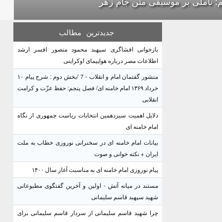
: تأملی بر موسیقی متن جام زهر
جدیدترین
مطالب
بازخوانی افشاگری سپهبد محمود منصور افسر ارشد
اطلاعات مصر درباره هواپیمای اوکراینی
منشور گفتمان امام و انقلاب - 7 /بخش دوم : شرح پیام ۱۰
خرداد ۱۳۶۹ امام خامنه ای/ فصل پنجم: حفظ عزّت و کرامت
انقلابی
دلایل اهمیت سیزدهمین انتخابات ریاست جمهوری از نگاه
امام خامنه ای
بیانات امام خامنه ای در سخنرانی نوروزی خطاب به ملت
ایران + نکته خوانی و صوت
پیام نوروزی امام خامنه ای به مناسبت آغاز سال ۱۴۰۰
مستند در میانه آتش - اولین و آخرین گفتگوی مطبوعاتی
شهید سپهبد قاسم سلیمانی
چرا شهید قاسم سلیمانی از سردار قاسم سلیمانی برای