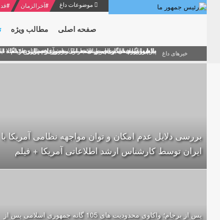
موضوعات داغ
#
آخرالزمان
#
قدر
صفحه اصلی
مطالب ویژه
ت
منشور گفتمان امام و انقلاب - 7 /بخش دوم : شرح پیام ۱۰ خرداد ۱۳۶۹ امام خامنه ای/ فصل پنجم: حفظ عزّت و کرامت انقلابی
پیام نوروزی امام خامنه ای به مناسبت آغاز سال ۱۴۰۰
دلایل اهمیت سیزدهمین انتخابات ریاست جمهوری از نگاه ام
بیانات امام خامنه ای در سخنرانی نوروزی خطاب به ملت ای
بازخوانی افشاگری سپهبد محمود منصور افسر ارشد اطلاعات
خبرهای داغ
بررسی دلایل عدم امکان و توان مواجهه نظامی آمریکا با
ایران توسط کارشناس ارشد اطلاعاتی آمریکا + فیلم
پس از برجام؛ واکاوی محدودیت های 105 گانه جمهوری اسلامی پس از