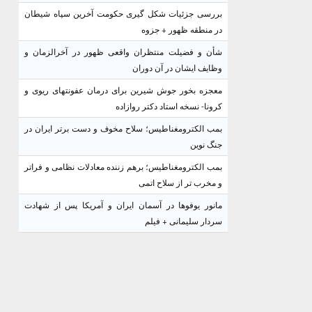
بررسی جزئیات شکل گیری حکومت آخرین سپاه شیطان
در منطقه ظهور + جزوه
شأن و فضیلت منتظران واقعی ظهور در آخرالزمان و
وظایف ایشان در آن دوران
معجزه بخور جوش شیرین برای درمان عفونتهای ریوی و
کرونا- نسخه استاد دکتر روازاده
بمب الکترومغناطیس؛ سلاح مخوف و دست برتر ایران در
جنگ نوین
بمب الکترومغناطیس؛ برهم زننده معادلات نظامی و فراتر
و مخرب تر از سلاح اتمی
مانور یوفوها در آسمان ایران و آمریکا پس از شهادت
سردار سلیمانی + فیلم