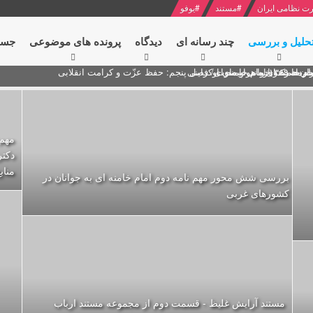
ت نظامی ایران
#
مستند
#
یوفو
حلیل و بررسی
چند رسانه ای
دیدگاه‌
پرونده های موضوعی
جست
ام خامنه ای
ران + نکته خوانی و صوت
 مصر درباره هواپیمای اوکراینی
مهم=
دکتر
مناب
بررسی شش محور مهم نامه دوم امام خامنه ای به جوانان در
کشورهای غربی
مستند آرایش غلیظ - قسمت دوم از مجموعه مستند ارباب