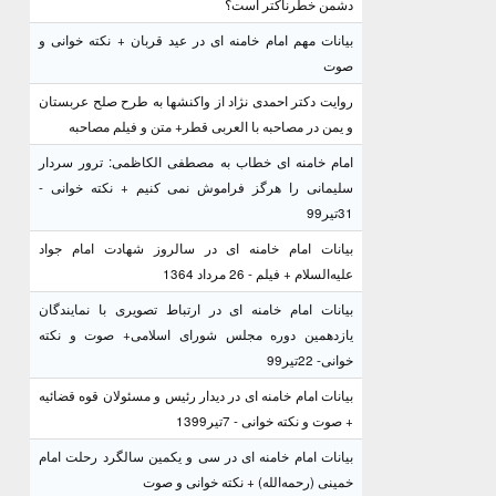
دشمن خطرناکتر است؟
بیانات مهم امام خامنه ای در عید قربان + نکته خوانی و
صوت
روایت دکتر احمدی نژاد از واکنشها به طرح صلح عربستان
و یمن در مصاحبه با العربی قطر+ متن و فیلم مصاحبه
امام خامنه ای خطاب به مصطفی الکاظمی: ترور سردار
سلیمانی را هرگز فراموش نمی کنیم + نکته خوانی -
31تیر99
بیانات امام خامنه ای در سالروز شهادت امام جواد
علیه‌السلام + فیلم - 26 مرداد 1364
بیانات امام خامنه ای در ارتباط تصویری با نمایندگان
یازدهمین دوره مجلس شورای اسلامی+ صوت و نکته
خوانی- 22تیر99
بیانات امام خامنه ای در دیدار رئیس و مسئولان قوه قضائیه
+ صوت و نکته خوانی - 7تیر1399
بیانات امام خامنه ای در سی و یکمین سالگرد رحلت امام
خمینی (رحمه‌الله) + نکته خوانی و صوت