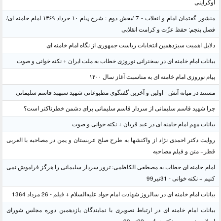
اوکراینی
منشور گفتمان امام و انقلاب - 7 /بخش دوم : شرح پیام ۱۰ خرداد ۱۳۶۹ امام خامنه ای/
فصل پنجم: حفظ عزّت و کرامت انقلابی
دلایل اهمیت سیزدهمین انتخابات ریاست جمهوری از نگاه امام خامنه ای
بیانات امام خامنه ای در سخنرانی نوروزی خطاب به ملت ایران + نکته خوانی و صوت
پیام نوروزی امام خامنه ای به مناسبت آغاز سال ۱۴۰۰
مستند در میانه آتش - اولین و آخرین گفتگوی مطبوعاتی شهید سپهبد قاسم سلیمانی
چرا شهید قاسم سلیمانی از سردار قاسم سلیمانی برای دشمن خطرناکتر است؟
بیانات مهم امام خامنه ای در عید قربان + نکته خوانی و صوت
روایت دکتر احمدی نژاد از واکنشها به طرح صلح عربستان و یمن در مصاحبه با العربی
قطر+ متن و فیلم مصاحبه
امام خامنه ای خطاب به مصطفی الکاظمی: ترور سردار سلیمانی را هرگز فراموش نمی
کنیم + نکته خوانی - 31تیر99
بیانات امام خامنه ای در سالروز شهادت امام جواد علیه‌السلام + فیلم - 26 مرداد 1364
بیانات امام خامنه ای در ارتباط تصویری با نمایندگان یازدهمین دوره مجلس شورای