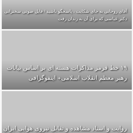
آقای روحانی به جای شکایت ، پاسخگو باشید / فایل صوتی سخنرانی
دکتر عباسی که برای آن به زندان رفت
۱۹ خط قرمز مذاکرات هسته ای بر اساس بیانات
رهبر معظم انقلاب اسلامی+ اینفوگرافی
روایت و اسناد مشاهده و تقابل نیروی هوایی ایران