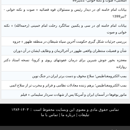
اسلامی+ صوت و نکته خوانی- 22تیر99
بیانات امام خامنه ای در دیدار رئیس و مسئولان قوه قضائیه + صوت و نکته خوانی -
7تیر1399
بیانات امام خامنه ای در سی و یکمین سالگرد رحلت امام خمینی (رحمه‌الله) + نکته
خوانی و صوت
بررسی جزئیات شکل گیری حکومت آخرین سپاه شیطان در منطقه ظهور + جزوه
شأن و فضیلت منتظران واقعی ظهور در آخرالزمان و وظایف ایشان در آن دوران
معجزه بخور جوش شیرین برای درمان عفونتهای ریوی و کرونا- نسخه استاد دکتر
روازاده
بمب الکترومغناطیس؛ سلاح مخوف و دست برتر ایران در جنگ نوین
بمب الکترومغناطیس؛ برهم زننده معادلات نظامی و فراتر و مخرب تر از سلاح اتمی
مانور یوفوها در آسمان ایران و آمریکا پس از شهادت سردار سلیمانی + فیلم
تمامی حقوق مادی و معنوی این وبسایت محفوظ است :: ۱۴۰۳-۱۳۸۴
تبلیغات
|
درباره ما
|
تماس با ما