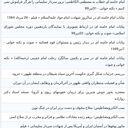
امام خامنه ای خطاب به مصطفی الکاظمی: ترور سردار سلیمانی را هرگز فراموش نمی
کنیم + نکته خوانی - 31تیر99
بیانات امام خامنه ای در سالروز شهادت امام جواد علیه‌السلام + فیلم - 26 مرداد 1364
بیانات امام خامنه ای در ارتباط تصویری با نمایندگان یازدهمین دوره مجلس شورای
اسلامی+ صوت و نکته خوانی- 22تیر99
بیانات امام خامنه ای در دیدار رئیس و مسئولان قوه قضائیه + صوت و نکته خوانی -
7تیر1399
بیانات امام خامنه ای در سی و یکمین سالگرد رحلت امام خمینی (رحمه‌الله) + نکته
خوانی و صوت
بررسی جزئیات شکل گیری حکومت آخرین سپاه شیطان در منطقه ظهور + جزوه
شأن و فضیلت منتظران واقعی ظهور در آخرالزمان و وظایف ایشان در آن دوران
معجزه بخور جوش شیرین برای درمان عفونتهای ریوی و کرونا- نسخه استاد دکتر
روازاده
بمب الکترومغناطیس؛ سلاح مخوف و دست برتر ایران در جنگ نوین
بمب الکترومغناطیس؛ برهم زننده معادلات نظامی و فراتر و مخرب تر از سلاح اتمی
مانور یوفوها در آسمان ایران و آمریکا پس از شهادت سردار سلیمانی + فیلم