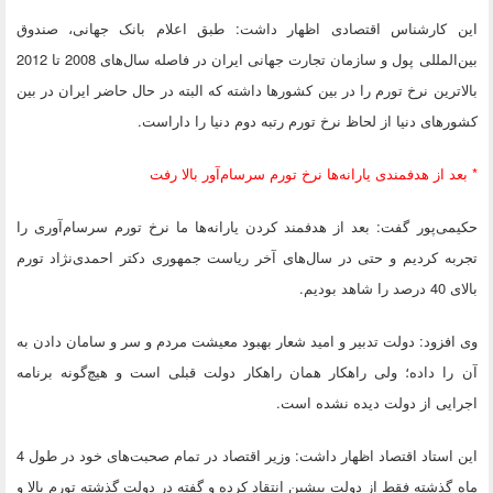
این کارشناس اقتصادی اظهار داشت: طبق اعلام بانک جهانی، صندوق
بین‌المللی پول و سازمان تجارت جهانی ایران در فاصله سال‌های 2008 تا 2012
بالاترین نرخ تورم را در بین کشورها داشته که البته در حال حاضر ایران در بین
کشورهای دنیا از لحاظ نرخ تورم رتبه دوم دنیا را داراست.
* بعد از هدفمندی یارانه‌ها نرخ تورم سرسام‌آور بالا رفت
حکیمی‌پور گفت: بعد از هدفمند کردن یارانه‌ها ما نرخ تورم سرسام‌آوری را
تجربه کردیم و حتی در سال‌های آخر ریاست جمهوری دکتر احمدی‌نژاد تورم
بالای 40 درصد را شاهد بودیم.
وی افزود: دولت تدبیر و امید شعار بهبود معیشت مردم و سر و سامان دادن به
آن را داده؛ ولی راهکار همان راهکار دولت قبلی است و هیچ‌گونه برنامه
اجرایی از دولت دیده نشده است.
این استاد اقتصاد اظهار داشت: وزیر اقتصاد در تمام صحبت‌های خود در طول 4
ماه گذشته فقط از دولت پیشین انتقاد کرده و گفته در دولت گذشته تورم بالا و