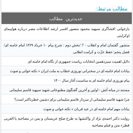
مطالب مرتبط:
جدیدترین
مطالب
بازخوانی افشاگری سپهبد محمود منصور افسر ارشد اطلاعات مصر درباره هواپیمای
اوکراینی
منشور گفتمان امام و انقلاب - 7 /بخش دوم : شرح پیام ۱۰ خرداد ۱۳۶۹ امام خامنه ای/
فصل پنجم: حفظ عزّت و کرامت انقلابی
دلایل اهمیت سیزدهمین انتخابات ریاست جمهوری از نگاه امام خامنه ای
بیانات امام خامنه ای در سخنرانی نوروزی خطاب به ملت ایران + نکته خوانی و صوت
پیام نوروزی امام خامنه ای به مناسبت آغاز سال ۱۴۰۰
مستند در میانه آتش - اولین و آخرین گفتگوی مطبوعاتی شهید سپهبد قاسم سلیمانی
چرا شهید قاسم سلیمانی از سردار قاسم سلیمانی برای دشمن خطرناکتر است؟
بیانات مهم امام خامنه ای در عید قربان + نکته خوانی و صوت
روایت دکتر احمدی نژاد از واکنشها به طرح صلح عربستان و یمن در مصاحبه با العربی
قطر+ متن و فیلم مصاحبه