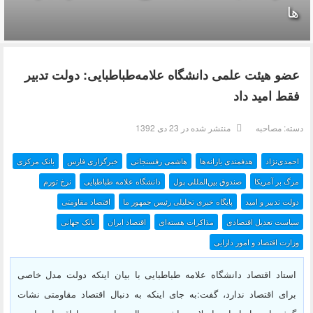
ها
عضو هیئت علمی دانشگاه علامه‌طباطبایی: دولت تدبیر
فقط امید داد
دسته:
مصاحبه
منتشر شده در 23 دی 1392
احمدی‌نژاد
هدفمندی یارانه‌ها
هاشمی رفسنجانی
خبرگزاری فارس
بانک مرکزی
مرگ بر آمریکا
صندوق بین‌المللی پول
دانشگاه علامه طباطبایی
نرخ تورم
دولت تدبیر و امید
پایگاه خبری تحلیلی رئیس جمهور ما
اقتصاد مقاومتى
سیاست تعدیل اقتصادی
مذاکرات هسته‌ای
اقتصاد ایران
بانک جهانی
وزارت اقتصاد و امور دارایی
استاد اقتصاد دانشگاه علامه طباطبایی با بیان اینکه دولت مدل خاصی
برای اقتصاد ندارد، گفت:به جای اینکه به دنبال اقتصاد مقاومتى نشات