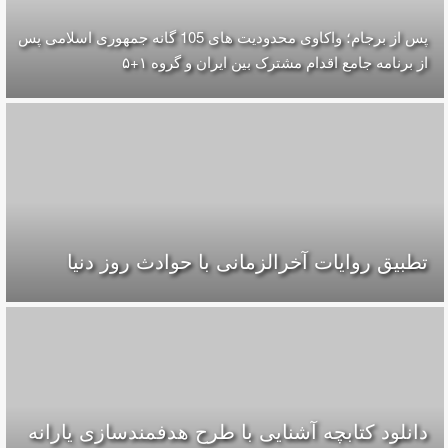
پس از برجام؛ واکاوی محدودیت های 105 گانه جمهوری اسلامی پس
از برنامه جامع اقدام مشترک بین ایران و گروه ۱+۵
تطبیق روایات آخرالزمانی با حوادث روز دنیا
دانلود کتابچه آشنایی با طرح هدفمندسازی یارانه