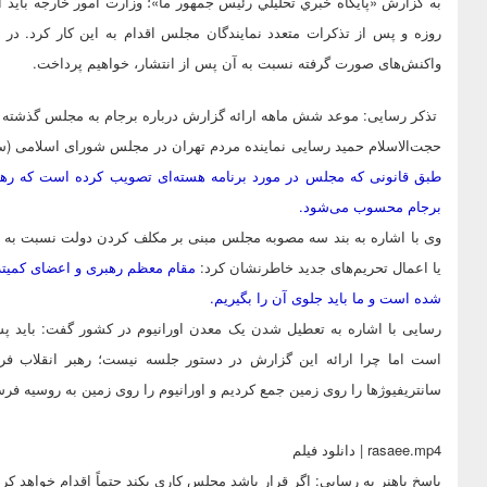
به گزارش «پايگاه خبري تحليلي رئيس جمهور ما»؛ وزارت امور خارجه باید
روزه و پس از تذکرات متعدد نمایندگان مجلس اقدام به این کار کرد. در
واکنش‌های صورت گرفته نسبت به آن پس از انتشار، خواهیم پرداخت.
تذکر رسایی: موعد شش ماهه ارائه گزارش درباره برجام به مجلس گذشته
حجت‌الاسلام حمید رسایی نماینده مردم تهران در مجلس شورای اسلامی (سه‌شنبه 17 فروردین) در تذکری شفاهی در صحن علن
طبق قانونی که مجلس در مورد برنامه هسته‌ای تصویب کرده است که رهبری
برجام محسوب می‌شود.
وی با اشاره به بند سه مصوبه مجلس مبنی بر مکلف کردن دولت نسبت به رص
یا اعمال تحریم‌های جدید خاطرنشان کرد:
مقام معظم رهبری و اعضای کمیته 
شده است و ما باید جلوی آن را بگیریم.
است اما چرا ارائه این گزارش در دستور جلسه نیست؛ رهبر انقلاب فرم
سانتریفیوژها را روی زمین جمع کردیم و اورانیوم را روی زمین به روسیه فرس
rasaee.mp4 | دانلود فیلم
پاسخ باهنر به رسایی: اگر قرار باشد مجلس کاری بکند حتماً اقدام خواهد کرد