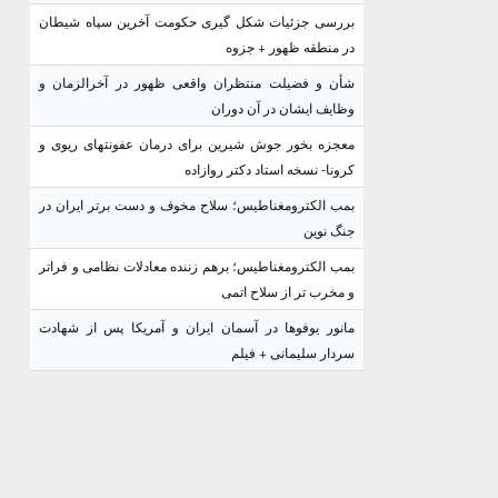
بررسی جزئیات شکل گیری حکومت آخرین سپاه شیطان
در منطقه ظهور + جزوه
شأن و فضیلت منتظران واقعی ظهور در آخرالزمان و
وظایف ایشان در آن دوران
معجزه بخور جوش شیرین برای درمان عفونتهای ریوی و
کرونا- نسخه استاد دکتر روازاده
بمب الکترومغناطیس؛ سلاح مخوف و دست برتر ایران در
جنگ نوین
بمب الکترومغناطیس؛ برهم زننده معادلات نظامی و فراتر
و مخرب تر از سلاح اتمی
مانور یوفوها در آسمان ایران و آمریکا پس از شهادت
سردار سلیمانی + فیلم