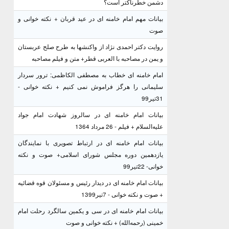
دشمن خطرناکتر است؟
بیانات مهم امام خامنه ای در عید قربان + نکته خوانی و
صوت
روایت دکتر احمدی نژاد از واکنشها به طرح صلح عربستان
و یمن در مصاحبه با العربی قطر+ متن و فیلم مصاحبه
امام خامنه ای خطاب به مصطفی الکاظمی: ترور سردار
سلیمانی را هرگز فراموش نمی کنیم + نکته خوانی -
31تیر99
بیانات امام خامنه ای در سالروز شهادت امام جواد
علیه‌السلام + فیلم - 26 مرداد 1364
بیانات امام خامنه ای در ارتباط تصویری با نمایندگان
یازدهمین دوره مجلس شورای اسلامی+ صوت و نکته
خوانی- 22تیر99
بیانات امام خامنه ای در دیدار رئیس و مسئولان قوه قضائیه
+ صوت و نکته خوانی - 7تیر1399
بیانات امام خامنه ای در سی و یکمین سالگرد رحلت امام
خمینی (رحمه‌الله) + نکته خوانی و صوت