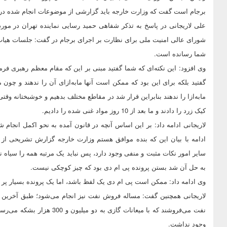
برجام است گفت که وزارت خارجه باید گزارشی از موضوعات انجام شده در ب
علی لاریجانی در پاسخ به تذکر شفاهی حمید رسایی نماینده تهران در م
شورای عالی امنیت ملی برای نظارت بر اجرای برجام در گفت: جلسات هیا
شما رسانده است.
وی افزود: این نکته‌ای که شما گفتید مبنی بر این که مقام معظم رهبری فرم
گفتید بلکه برای این بود که ممکن است آنها مابه‌ازای آن را ندهند و چون مم
مابه‌ازا را ندهند بنابراین قرار شد در مقاطع مختلف بدهیم و خوشبختانه وقتی 
کیک زرد را دادند و ما بعد از 10 روز مواد غنی شده را دادیم.
لاریجانی ادامه داد: بر این اساس آنچه در قانون آمده به نحو اکمل ان
ادامه با بیان این که بنده موافق هستم وزارت خارجه گزارش تشریحی از
سایر امور نکات مثبت و منفی وجود دارد، پس نباید یک مرتبه همه را سیاه
به حل آن شد بستن پرونده پی ام دی بود که چیز کوچکی نیست.
وی ادامه داد: ممکن است پی ام دی یک لفظ باشد، اما یک پرونده بسیار پر 
نفت می‌فروشند که با میعانات 
وجود نداشت.