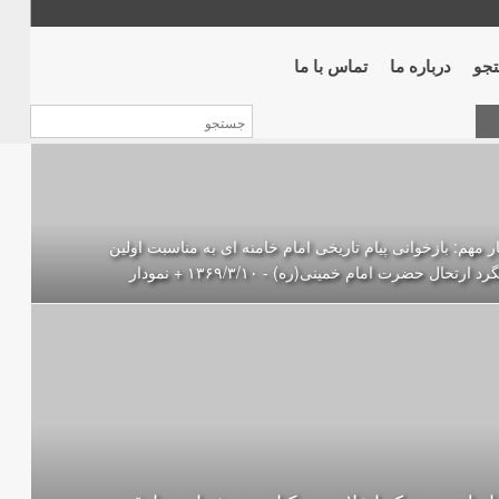
جو
درباره ما
تماس با ما
ر مهم: بازخوانی پیام تاریخی امام خامنه ای به مناسبت اولین
د ارتحال حضرت امام خمینی(ره) - ۱۳۶۹/۳/۱۰ + نمودار