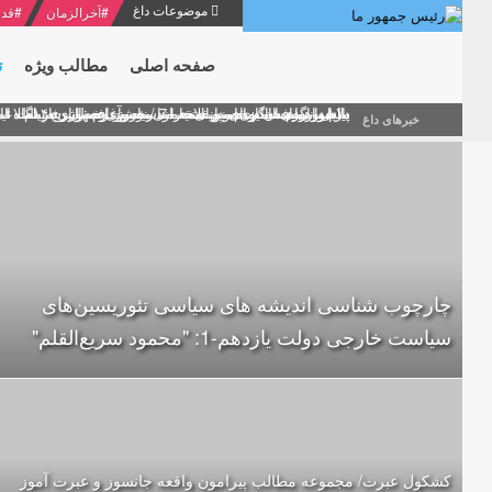
موضوعات داغ
#
آخرالزمان
#
قدر
صفحه اصلی
مطالب ویژه
ت
منشور گفتمان امام و انقلاب - 7 /بخش دوم : شرح پیام ۱۰ خرداد ۱۳۶۹ امام خامنه ای/ فصل پنجم: حفظ عزّت و کرامت انقلابی
پیام نوروزی امام خامنه ای به مناسبت آغاز سال ۱۴۰۰
دلایل اهمیت سیزدهمین انتخابات ریاست جمهوری از نگاه ام
بیانات امام خامنه ای در سخنرانی نوروزی خطاب به ملت ای
بازخوانی افشاگری سپهبد محمود منصور افسر ارشد اطلاعات
خبرهای داغ
چارچوب شناسی اندیشه های سیاسی تئوریسین‌های
سیاست خارجی دولت یازدهم-1: "محمود سریع‌القلم‌"
کشکول عبرت/ مجموعه مطالب پیرامون واقعه جانسوز و عبرت آموز