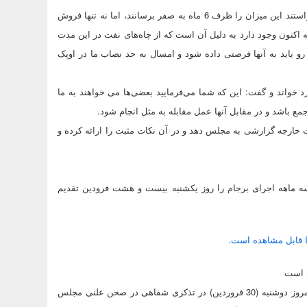
وی افزود:‌ پیش از این ما یک میلیون بشکه نفت می فروختیم که آنها می‌خواستند این میزان را ظرف 6 ماه به صفر برسانند، اما نه تنها فروش
 هزار بشکه رسید. این ذیقی که اکنون وجود دارد به دلیل آن است که از چاه‌های نفت در این مدت
 رو باید به آنها فرصتی داده شود و امسال به حد نصاب ما در اوپک
دن قطعنامه‌های قبلی همچون 1921 را یک دستاورد خواند و گفت: این که شما می‌فرمایید بعضی‌ها می خواهند به ما
ع باشد و در مقابل آنها عمل مقابله به مثل انجام شود.
رت خارجه گزارشی به مجلس دهد و در آن نکات مثبت را ارائه کرده و
 سه ماهه اجرای برجام را روز یکشنبه بیست و هشت فرودین تقدیم
ا قابل مشاهده است.
م است
حجت‌الاسلام حمید رسایی نماینده مردم تهران در مجلس شورای اسلامی امروز دوشنبه (30 فروردین) در تذکری شفاهی در صحن علنی مجلس