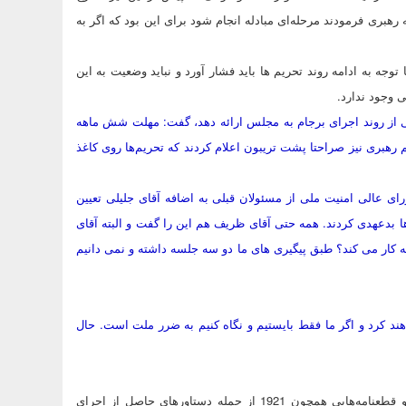
 رهبری فرمودند مرحله‌ای مبادله انجام شود برای این بود که اگر به
 به ادامه روند تحریم ها باید فشار آورد و نباید وضعیت به این
ی وجود ندارد.
ی از روند اجرای برجام به مجلس ارائه دهد، گفت: مهلت شش ماهه
م رهبری نیز صراحتا پشت تریبون اعلام کردند که تحریم‌ها روی کاغذ
ای عالی امنیت ملی از مسئولان قبلی به اضافه آقای جلیلی تعیین
ها بدعهدی کردند. همه حتی آقای ظریف هم این را گفت و البته آقای
 کار می کند؟ طبق پیگیری های ما دو سه جلسه داشته و نمی دانیم
اهند کرد و اگر ما فقط بایستیم و نگاه کنیم به ضرر ملت است. حال
رئیس مجلس شورای اسلامی با بیان اینکه بسته شدن پرونده پی ام دی و قطعنامه‌هایی همچون 1921 از جمله دستاورهای حاصل از اجرای