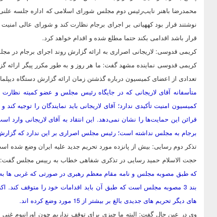
محمدرضا باهنر نایب‌رئیس دوم مجلس شورای اسلامی که اداره جلسه علنی
نوشتند قرار بود کههیاتی بر اجرای برجام نظارت کند و شورای عالی امنیت 
قرار باشد اقدامی بکند حتما مطلع شده و اقدام خواهد کرد.
کریمی قدوسی: لاریجانی اصراری به ارائه گزارش روند اجرای برجام در مجل
کریمی قدوسی نماینده مشهد گفت: ما هر روز و به طور مکرر پیگر ارائه گ
تعدادی از اعضای کمیسیون درباره گذشتن زمان ارائه گزارش دستگاه دیپلما
متأسفانه آقای لاریجانی که در جایگاه رئیس مجلس و عضو کمیته نظارت بر
کمیسیون امنیت تأکیدی ندارد؛ آقای لاریجانی باید نمایندگان را توجیه کند و
قرائن این حمایت‌ها را نشان نمی‌دهد. این انتقاد به آقای لاریجانی وارد اس
برجام به مجلس نداشته است؛ رئیس مجلس اصراری بر این ندارد که گزارش 
تذکر دوم رسایی: بیش از پانزده مورد تحریم جدید علیه ایران وضع شده اس
حجت الاسلام حمید رسایی در تذکری شفاهی خطاب به رییس مجلس گفت:
که طبق مصوبه مجلس و نامه مقام معظم رهبری در صورتی که غربی ها به ه
بند 3 مصوبه مجلس است که طبق آن باید اقدامات خود را متوقف کند. اکن
های دیگر تحریم های جدیدی بالغ بر بیشتر از 15 مورد وضع کرده اند.
وی در عین حال گفت: البته ما چیزی برای توقف نداریم چون اورانیوم غنی