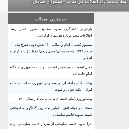
یط تجدید یک انقلاب در کتاب «پیشوای صادق»
جدیدترین
مطالب
بازخوانی افشاگری سپهبد محمود منصور افسر ارشد
اطلاعات مصر درباره هواپیمای اوکراینی
منشور گفتمان امام و انقلاب - 7 /بخش دوم : شرح پیام ۱۰
خرداد ۱۳۶۹ امام خامنه ای/ فصل پنجم: حفظ عزّت و کرامت
انقلابی
دلایل اهمیت سیزدهمین انتخابات ریاست جمهوری از نگاه
امام خامنه ای
بیانات امام خامنه ای در سخنرانی نوروزی خطاب به ملت
ایران + نکته خوانی و صوت
پیام نوروزی امام خامنه ای به مناسبت آغاز سال ۱۴۰۰
مستند در میانه آتش - اولین و آخرین گفتگوی مطبوعاتی
شهید سپهبد قاسم سلیمانی
چرا شهید قاسم سلیمانی از سردار قاسم سلیمانی برای