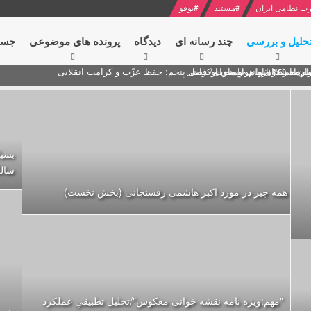
ت نظامی ایران
#
مستند
#
یوفو
حلیل و بررسی
چند رسانه ای
دیدگاه‌
پرونده های موضوعی
جست
ام خامنه ای
ران + نکته خوانی و صوت
 مصر درباره هواپیمای اوکراینی
بسیا
سالگر
همه چیز در مورد اکبر هاشمی رفسنجانی (بخش نخست)
"مهم:ویژه نامه نقشه خوانی معکوس"/تحلیل تطبیقیِ عملکرد