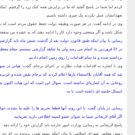
کردم اما شما در پاسخ گفتید که ما در برابرش همه کیک زرد را گرفتیم. اینکه
تعهداتشان عمل نکردند یک چیزی داشته باشیم.‌
وی در ادامه گفت: در هر صورت وظیفه دولت حفظ حقوق مردم است که با توجه
شکل باشد و اگر منفعتی وجود دارد کار را ادامه دهند که به عقیده من منفعت
رسایی با بیان اینکه طبق قانون، دولت بعد از گذشت شش ماه باید گزارش
در 21 فروردین به اتمام می رسد ولی ما شاهد گزارشی نیستیم. مقام معظ
برداشته شده و ما تمام اقدامات را روی زمین انجام دادیم.
وی با اشاره به اقدامات هیات نظارت بر اجرای برجام، گفت:
هیاتی در شور
شد که همه آقایان بلااستثناء بارها اعلام کردند که برجام نقض شده و غربی‌
روحانی به آن اشاره‌ای نداشته است. سوال این است که این هیات اکنون چه
امسال جلسه ای داشته است یا نه.
رسایی در پایان گفت: با این روند آنها قطعا تحریم ها را علیه ما تشدید خو
اگر آقای لاریجانی شما به عنوان عضو کمیته اطلاعی دارید بفرمایید.
پاسخ لاریجانی به رسایی: وزارت امور خارجه باید گزارش خود را ارائه دهد