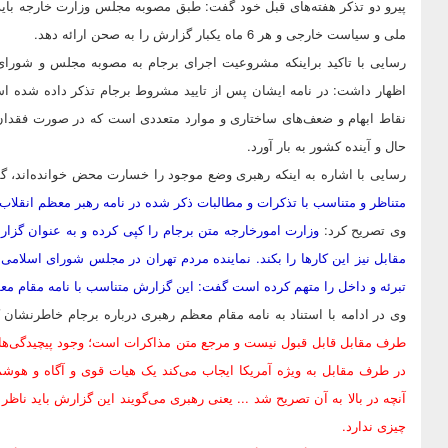
پیرو دو تذکر هفته‌های قبل خود گفت: طبق مصوبه مجلس وزارت خارجه باید
ملی و سیاست خارجی و هر 6 ماه یکبار گزارش را به صحن ارائه دهد.
رسایی با تاکید براینکه مشروعیت اجرای برجام به مصوبه مجلس و شورای
اظهار داشت: در نامه ایشان پس از تایید مشروط برجام تذکر داده شده 
نقاط ابهام و ضعف‌های ساختاری و موارد متعددی است که در صورت فقدان
حال و آینده کشور به بار آورد.
رسایی با اشاره به اینکه رهبری وضع موجود را خسارت محض خوانده‌اند، گ
متناظر و متناسب با تذکرات و مطالبات ذکر شده در نامه رهبر معظم انقلا
وی تصریح کرد:
وزارت امورخارجه متن برجام را کپی کرده و به عنوان گزار
مقابل نیز این کارها را بکند. نماینده مردم تهران در مجلس شورای اسلامی 
تبرئه و داخل را متهم کرده است گفت: این گزارش متناسب با نامه مقام م
وی در ادامه با استناد به نامه مقام معظم رهبری درباره برجام خاطرنشان کرد: رهبری در ب
طرف مقابل قابل قبول نیست و مرجع متن مذاکرات است؛ وجود پیچیدگی‌ها و 
در طرف مقابل به ویژه آمریکا ایجاب می‌کند یک هیات قوی و آگاه و هوش
آنچه در بالا به آن تصریح شد ... یعنی رهبری می‌گویند این گزارش باید ناظر
چیزی ندارد.