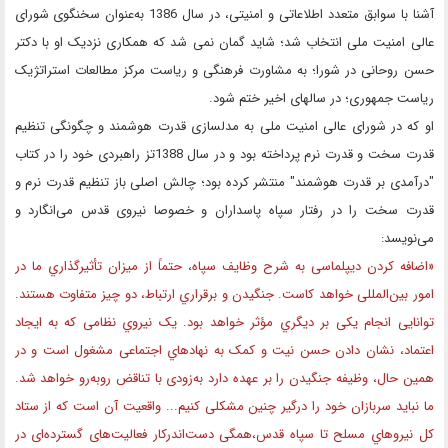
آشنا با سوابق متعدد اطلاعاتی و امنیتی، در سال 1386 به‌عنوان سخنگوی شورای
عالی امنیت ملی انتخاب شد؛ شاید گمان نمی شد که همکاری نزدیک او با دکتر
حسن روحانی در شورا؛ به‌ مشاورت فرهنگی و ریاست مرکز مطالعات استراتژیک
ریاست جمهوری؛ در سالهای اخیر ختم شود.
او که در شورای عالی امنیت ملی به مدلسازی قدرت هوشمند و چگونگی تنظیم
قدرت سخت و قدرت نرم پرداخته بود و در سال 1388تز راهبردی خود را در کتاب
"درآمدی بر قدرت هوشمند" منتشر کرده بود؛ چالش اصلی باز تنظیم قدرت نرم و
قدرت سخت را در رفتار سپاه پاسداران و خصوصا نیروی قدس می‌انگارد و
می‌نویسد:
«اضافه کردن دیپلماسی به شرح وظایف سپاه، حتماً از میزان تأثیرگذاري ما در
امور بین‌المللی خواهد کاست. جنگیدن و برقراري ارتباط، دو چیز متفاوت هستند.
توانایی انجام یکی بر دیگري مؤثر خواهد بود. یک نیروي نظامی که به ایجاد
اعتماد، نشان دادن حسن نیت و کمک به نهادهاي اجتماعی مشغول است و در
همین حال، وظیفه جنگیدن را بر عهده دارد به‌زودی با تناقض روبه‌رو خواهد شد.
ما نباید سربازان خود را درگیر چنین مشکلی کنیم... واقعیت آن است که از ستاد
کل نیروهاي مسلح تا سپاه قدس،همگی دست‌اندرکار فعالیت‌های گسترده‌ای در