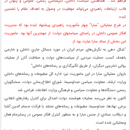
فراهم کند... هماهنگی سیاست داخلی، دیپلماسی رسمی، عمومی و پنهان در
قالب ارتباطات راهبردي می‌تواند موفقیت در وصول به اهداف نظام را تضمین
کند».
در طرح عملیاتی "سارا" چهار مأموریت راهبردی پیشنهاد شده بود که مدیریت
افکار عمومی داخلی در راستای سیاستهای دولت؛ از مهمترین آنها بود. ماموریت
این بخش از ستاد سارا عبارت بود از:
"شکل دهی به نگرش‌های مردم ایران در مورد مسائل جاري داخلی و خارجی
باهدف کسب حمایت مردمی از سیاست‌های دولت و حفاظت آنان از عملیات
روانی تخریبی دیگران، از طریق تأثیرگذاری بر رسانه‌های داخلی"
بازوان عملیاتی سارا در این ماموریت نیز؛ اداره کل مطبوعات و رسانه‌های داخلی
وزارت ارشاد، معاونت سیاسی صداوسیما، شوراي اطلاع‌رسانی دولت، سخنگویان
رسمی دستگاه‌ها و معاونت سیاسی و فرهنگی وزارت اطلاعات طراحی شد.
اکنون به نظر می‌رسد عملیات هوشمند دولت اعتدال برای کنترل رفتارهای انقلابی
برخی نهادها، صداوسیما، مطبوعات و رسانه‌های منتقد با قرائت حسام الدین آشنا
و درقالب ستادی از جنس سارا و به منظور کنترل افکار عمومی در پسابرجام فعال
وعملیاتی شده است.