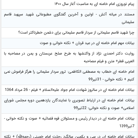
پیام نوروزی امام خامنه ای به مناسبت آغاز سال ۱۴۰۰
مستند در میانه آتش - اولین و آخرین گفتگوی مطبوعاتی شهید سپهبد قاسم
سلیمانی
چرا شهید قاسم سلیمانی از سردار قاسم سلیمانی برای دشمن خطرناکتر است؟
بیانات مهم امام خامنه ای در عید قربان + نکته خوانی و صوت
روایت دکتر احمدی نژاد از واکنشها به طرح صلح عربستان و یمن در مصاحبه با
العربی قطر+ متن و فیلم مصاحبه
امام خامنه ای خطاب به مصطفی الکاظمی: ترور سردار سلیمانی را هرگز فراموش نمی
کنیم + نکته خوانی - 31تیر99
بیانات امام خامنه ای در سالروز شهادت امام جواد علیه‌السلام + فیلم - 26 مرداد 1364
بیانات امام خامنه ای در ارتباط تصویری با نمایندگان یازدهمین دوره مجلس شورای
اسلامی+ صوت و نکته خوانی- 22تیر99
بیانات امام خامنه ای در دیدار رئیس و مسئولان قوه قضائیه + صوت و نکته خوانی -
7تیر1399
بیانات امام خامنه ای در سی و یکمین سالگرد رحلت امام خمینی (رحمه‌الله) + نکته