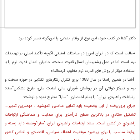
دکتر آشنا در کتاب خود، این نوع از رفتار انقلابی را این‌گونه تعبیر کرده بود:
«جالب است که در ایران امروز در مباحثات امنیتی اگرچه تأکید اصلی بر تهدیدات
نرم است اما در عمل پشتیبانان اعمال قدرت سخت، حامیان اعمال قدرت نرم را با
استفاده مؤثر از روش‌های قدرت نرم مغلوب کرده‌اند!»
آشنا در همین راستا در سال 1388 برای کنترل رفتارهای انقلابی در حوزه سخت و
نرم و تمرکز دولتی آن در پوشش شورای عالی امنیت ملی، طرح تشکیل"ستاد
ارتباطات راهبردي ایران" را بانام اختصاری "سارا" مطرح نمود و نوشت:
«براي برون‌رفت از این وضعیت باید تدابیر مناسبی اندیشید . مهمترین تدبیر...
تشکیل ستادي در بالاترین سطح کارآمدی براي هدایت و هماهنگی ارتباطات
راهبردي در کشور است. ستاد ارتباطات راهبردي ایران "سارا"وظیفه دارد زمینه و
روابط مناسب را براي پیشبرد موفقیت اهداف سیاسی، اقتصادي و نظامی کشور