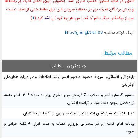
اکنون در سایه سنگین مکتب"سارای آشنا" به‌عنوان بازوی اعمال قدرت بر رسانه‌ها
و پیش برندگان قدرت نرم در منطقه؛ سرودن این غزل حافظ خالی از لطف نیست:
من از بیگانگان دیگر ننالم // که با من هر چه کرد آن
آشنا
کرد (
+
)
لينک کوتاه مطلب:
http://goo.gl/2iUhSV
مطالب مرتبط:
جدیدترین
مطالب
بازخوانی افشاگری سپهبد محمود منصور افسر ارشد اطلاعات مصر درباره هواپیمای
اوکراینی
منشور گفتمان امام و انقلاب - 7 /بخش دوم : شرح پیام ۱۰ خرداد ۱۳۶۹ امام خامنه
ای/ فصل پنجم: حفظ عزّت و کرامت انقلابی
دلایل اهمیت سیزدهمین انتخابات ریاست جمهوری از نگاه امام خامنه ای
بیانات امام خامنه ای در سخنرانی نوروزی خطاب به ملت ایران + نکته خوانی و
صوت