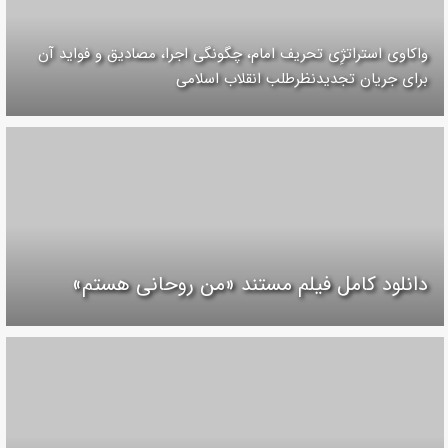
واکاوی استراتژِی تحریف امام، چگونگی اجرا، مصادیق و فواید آن
برای جریان تجدیدنظرطلب انقلاب اسلامی
دانلود کامل فیلم مستند «من روحانی هستم»