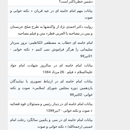
دشمن خطرناکتر است؟
بیانات مهم امام خامنه ای در عید قربان + نکته خوانی و
صوت
روایت دکتر احمدی نژاد از واکنشها به طرح صلح عربستان
و یمن در مصاحبه با العربی قطر+ متن و فیلم مصاحبه
امام خامنه ای خطاب به مصطفی الکاظمی: ترور سردار
سلیمانی را هرگز فراموش نمی کنیم + نکته خوانی -
31تیر99
بیانات امام خامنه ای در سالروز شهادت امام جواد
علیه‌السلام + فیلم - 26 مرداد 1364
بیانات امام خامنه ای در ارتباط تصویری با نمایندگان
یازدهمین دوره مجلس شورای اسلامی+ صوت و نکته
خوانی- 22تیر99
بیانات امام خامنه ای در دیدار رئیس و مسئولان قوه قضائیه
+ صوت و نکته خوانی - 7تیر1399
بیانات امام خامنه ای در سی و یکمین سالگرد رحلت امام
خمینی (رحمه‌الله) + نکته خوانی و صوت