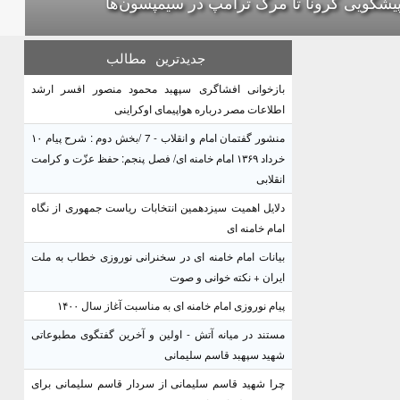
پیشگویی کرونا تا مرگ ترامپ در سیمپسون‌ها
جدیدترین
مطالب
بازخوانی افشاگری سپهبد محمود منصور افسر ارشد
اطلاعات مصر درباره هواپیمای اوکراینی
منشور گفتمان امام و انقلاب - 7 /بخش دوم : شرح پیام ۱۰
خرداد ۱۳۶۹ امام خامنه ای/ فصل پنجم: حفظ عزّت و کرامت
انقلابی
دلایل اهمیت سیزدهمین انتخابات ریاست جمهوری از نگاه
امام خامنه ای
بیانات امام خامنه ای در سخنرانی نوروزی خطاب به ملت
ایران + نکته خوانی و صوت
پیام نوروزی امام خامنه ای به مناسبت آغاز سال ۱۴۰۰
مستند در میانه آتش - اولین و آخرین گفتگوی مطبوعاتی
شهید سپهبد قاسم سلیمانی
چرا شهید قاسم سلیمانی از سردار قاسم سلیمانی برای