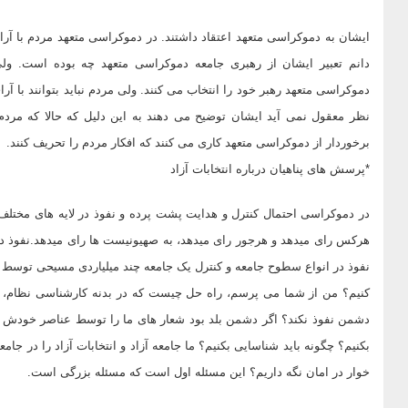
ایشان به دموکراسی متعهد اعتقاد داشتند. در دموکراسی متعهد مردم با آر
دانم تعبیر ایشان از رهبری جامعه دموکراسی متعهد چه بوده است. ولی
دموکراسی متعهد رهبر خود را انتخاب می کنند. ولی مردم نباید بتوانند با آرا
نظر معقول نمی آید ایشان توضیح می دهند به این دلیل که حالا که مرد
برخوردار از دموکراسی متعهد کاری می کنند که افکار مردم را تحریف کنند.
*پرسش های پناهیان درباره انتخابات آزاد
در دموکراسی احتمال کنترل و هدایت پشت پرده و نفوذ در لایه های مختلف
هرکس رای میدهد و هرجور رای میدهد، به صهیونیست ها رای میدهد.نفوذ در 
کنیم؟ من از شما می پرسم، راه حل چیست که در بدنه کارشناسی نظام، د
دشمن نفوذ نکند؟ اگر دشمن بلد بود شعار های ما را توسط عناصر خودش بده
بکنیم؟ چگونه باید شناسایی بکنیم؟ ما جامعه آزاد و انتخابات آزاد را در جا
خوار در امان نگه داریم؟ این مسئله اول است که مسئله بزرگی است.