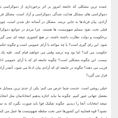
عمده ترین مشکلی که جامعه امروز بر اثر برخورداری از دموکراسی
دموکراسی های مشکل هدایت شدگی دموکراسی و آزاد است، مشکل فریب 
آزادی، بیان فریادها به جایی نرسد. مشکل در آستانه حل شدن است، چون
قبلی تحت نفوذ مسلم صهونیست ها هستند. چرا مردم در جوامع دموکرات
برحکومت و دولت نظارت داشته باشند، در هیچ کشوری نتیجه ای نمی گیر
شود. این رای گیری است؟ یا چه مواجه با آرای عمومی است و چگونه حک
حکومت می کند؟ اما نود ونه درصد وقتی می خواهند قیام کنند، علیه یک 
نیست. این چگونه مشکلی است؟ چگونه جامعه ای که با آرای عمومی ادا
فریب می دهند؟ چگونه در جامعه ای که آزادی بیان ادعا می شود، آنقدر آزا
قرار می گیرد؟
خیلی روشن است. خدمت شما عرض می کنم: یکی از جدی ترین مسایل جمهوری
معضل جهانی عبور کنیم. چگونه ما نباید اجازه بدهیم انتخاباتمان مثل انتخاب
نتیجه انتخابات آنجا را دیدیم. چگونه تفکیک قوا باید صورت بگیرد که ب
نشود؟ قوه قضاییه این کشورها حتی تحت سلطه صهونیست ها عمل می کنند 