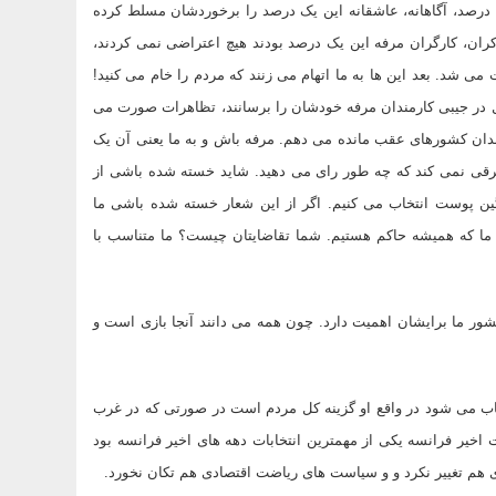
آیا مردم آمریکا دوست داشتند که تحت سلطه صهونیسم باشند؟ آیا این 99 درصد، آگاهانه، عاشقانه این یک درصد را برخوردشان مسلط کرده
وکران، کارگران مرفه این یک درصد بودند هیچ اعتراضی نمی کردند،
می شد. بعد این ها به ما اتهام می زنند که مردم را خام می کنید!
پول در جیبی کارمندان مرفه خودشان را برسانند، تظاهرات صورت می
مندان کشورهای عقب مانده می دهم. مرفه باش و به ما یعنی آن یک
رقی نمی کند که چه طور رای می دهید. شاید خسته شده باشی از
گین پوست انتخاب می کنیم. اگر از این شعار خسته شده باشی ما
 ما که همیشه حاکم هستیم. شما تقاضایتان چیست؟ ما متناسب با
کشور ما برایشان اهمیت دارد. چون همه می دانند آنجا بازی است و
خاب می شود در واقع او گزینه کل مردم است در صورتی که در غرب
خیر فرانسه یکی از مهمترین انتخابات دهه های اخیر فرانسه بود
ی هم تغییر نکرد و و سیاست های ریاضت اقتصادی هم تکان نخورد.