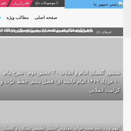
موضوعات داغ
#
آخرالزمان
#
قدر
صفحه اصلی
مطالب ویژه
ت
منشور گفتمان امام و انقلاب - 7 /بخش دوم : شرح پیام ۱۰ خرداد ۱۳۶۹ امام خامنه ای/ فصل پنجم: حفظ عزّت و کرامت انقلابی
پیام نوروزی امام خامنه ای به مناسبت آغاز سال ۱۴۰۰
دلایل اهمیت سیزدهمین انتخابات ریاست جمهوری از نگاه ام
بیانات امام خامنه ای در سخنرانی نوروزی خطاب به ملت ای
بازخوانی افشاگری سپهبد محمود منصور افسر ارشد اطلاعات
خبرهای داغ
منشور گفتمان امام و انقلاب - 7 /بخش دوم : شرح پیام
۱۰ خرداد ۱۳۶۹ امام خامنه ای/ فصل پنجم: حفظ عزّت و
کرامت انقلابی
"مهم:ویژه نامه نقشه خوانی معکوس"/تحلیل تطبیقیِ عملکرد و گفتمان