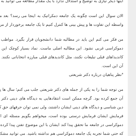
اینها دیگر نیازی به توضیح و استدلال ندارد با یک مقدار مطالعه می توانید به
الان سوال این است چگونه یک جامعه دمکراتیک به اینجا می رسد؟ بعد ما 
واسطه این تفاوت ها و پیش بینی ها کنترل کنیم تا یک جامعه برخوردار از م
من فکر می کنم این باید در مطالبه شما دانشجویان قرار بگیرد. مواظ
دموکراسی غربی نشود. این مطالبه اصلی ماست. نماد بسیار کوچک این تفا
کاندیداهای قبلی تبلیغات نکنند، مثل کاندیدهای قبلی مبارزه انتخاباتی نکنن
آن این است.
*نظر پناهیان درباره دکتر شریعتی
من توجه شما را به یکی از جمله های دکتر شریعتی جلب می کنم؛ سال ها پ
آن جمع کرده بود. گرچه ممکن است انتقادهایی به دیدگاه های دینی دکتر ش
دین شناسی و دیدگاه های دینی ایشان داشتند، ولی نمی توان حرفهای حق 
فرمایش ایشان فرمایش درستی بوده است، میخواهم بگویم مسئله ای است
دموکراسی در جامعه ما تحقق پیدا کند ایشان با این موضوع تفتن پیدا کرده
که حتی شما تجربه یک جامعه دموکراسی هم نداشته باشید. می توانید مشکل