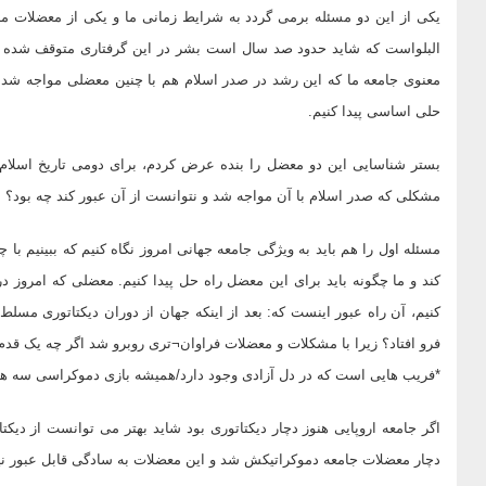
یکی از این دو مسئله برمی گردد به شرایط زمانی ما و یکی از معضلات 
البلواست که شاید حدود صد سال است بشر در این گرفتاری متوقف شده
معنوی جامعه ما که این رشد در صدر اسلام هم با چنین معضلی مواجه شد و 
حلی اساسی پیدا کنیم.
بستر شناسایی این دو معضل را بنده عرض کردم، برای دومی تاریخ اسلام بو
مشکلی که صدر اسلام با آن مواجه شد و نتوانست از آن عبور کند چه بود؟
مسئله اول را هم باید به ویژگی جامعه جهانی امروز نگاه کنیم که ببینیم 
کند و ما چگونه باید برای این معضل راه حل پیدا کنیم. معضلی که امروز در
کنیم، آن راه عبور اینست که: بعد از اینکه جهان از دوران دیکتاتوری مسلط
فرو افتاد؟ زیرا با مشکلات و معضلات فراوان¬تری روبرو شد اگر چه یک قد
*فریب هایی است که در دل آزادی وجود دارد/همیشه بازی دموکراسی سه 
اگر جامعه اروپایی هنوز دچار دیکتاتوری بود شاید بهتر می توانست از دی
دچار معضلات جامعه دموکراتیکش شد و این معضلات به سادگی قابل عبور نی