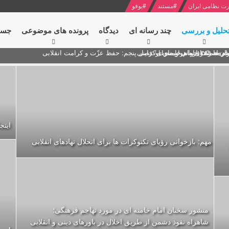
ت نظامی ایران
#
مستند
#
یوفو
حلیل و بررسی
چند رسانه ای
دیدگاه‌
پرونده های موضوعی
جست
ام خامنه ای
ران + نکته خوانی و صوت
 مصر درباره هواپیمای اوکراینی
اينج
مهم: بازخوانی رؤیای تکنوکرات ها برای انحلال نهادهای انقلابی
منشور سخنان امام خامنه ای در مورد تهاجم فرهنگی؛
شاهراه نفوذ دشمن از طریق اخلال در باورهای دینی و انقلابی