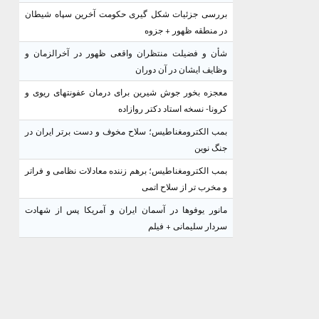
بررسی جزئیات شکل گیری حکومت آخرین سپاه شیطان
در منطقه ظهور + جزوه
شأن و فضیلت منتظران واقعی ظهور در آخرالزمان و
وظایف ایشان در آن دوران
معجزه بخور جوش شیرین برای درمان عفونتهای ریوی و
کرونا- نسخه استاد دکتر روازاده
بمب الکترومغناطیس؛ سلاح مخوف و دست برتر ایران در
جنگ نوین
بمب الکترومغناطیس؛ برهم زننده معادلات نظامی و فراتر
و مخرب تر از سلاح اتمی
مانور یوفوها در آسمان ایران و آمریکا پس از شهادت
سردار سلیمانی + فیلم