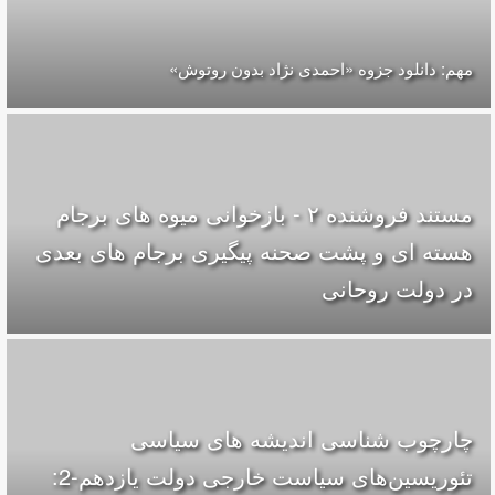
مهم: دانلود جزوه «احمدی نژاد بدون روتوش»
مستند فروشنده ۲ - بازخوانی میوه های برجام
هسته ای و پشت صحنه پیگیری برجام های بعدی
در دولت روحانی
چارچوب شناسی اندیشه های سیاسی
تئوریسین‌های سیاست خارجی دولت یازدهم-2: