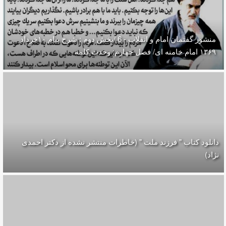
منشور گفتمان امام و انقلاب - 6 /بخش دوم : شرح پیام ۱۰خرداد
۱۳۶۹ امام خامنه ای/ فصل چهارم: وحدت کلمه
دانلود کتاب " فرزند ملت " (خاطرات منتشر نشده از دکتر احمدی
نژاد)