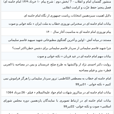
منشور گفتمان امام و انقلاب - 7 /بخش دوم : شرح پیام ۱۰ خرداد ۱۳۶۹ امام خامنه ای/
فصل پنجم: حفظ عزّت و کرامت انقلابی
دلایل اهمیت سیزدهمین انتخابات ریاست جمهوری از نگاه امام خامنه ای
بیانات امام خامنه ای در سخنرانی نوروزی خطاب به ملت ایران + نکته خوانی و صوت
پیام نوروزی امام خامنه ای به مناسبت آغاز سال ۱۴۰۰
مستند در میانه آتش - اولین و آخرین گفتگوی مطبوعاتی شهید سپهبد قاسم سلیمانی
چرا شهید قاسم سلیمانی از سردار قاسم سلیمانی برای دشمن خطرناکتر است؟
بیانات مهم امام خامنه ای در عید قربان + نکته خوانی و صوت
روایت دکتر احمدی نژاد از واکنشها به طرح صلح عربستان و یمن در مصاحبه با العربی
قطر+ متن و فیلم مصاحبه
امام خامنه ای خطاب به مصطفی الکاظمی: ترور سردار سلیمانی را هرگز فراموش نمی
کنیم + نکته خوانی - 31تیر99
بیانات امام خامنه ای در سالروز شهادت امام جواد علیه‌السلام + فیلم - 26 مرداد 1364
بیانات امام خامنه ای در ارتباط تصویری با نمایندگان یازدهمین دوره مجلس شورای
اسلامی+ صوت و نکته خوانی- 22تیر99