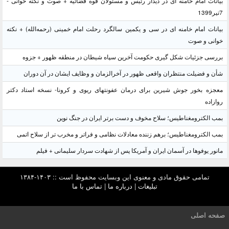
بیانات امام خامنه ای در دیدار رئیس و مسئولان قوه قضائیه + صوت و نکته خوانی -
7تیر1399
بیانات امام خامنه ای در سی و یکمین سالگرد رحلت امام خمینی (رحمه‌الله) + نکته
خوانی و صوت
بررسی جزئیات شکل گیری حکومت آخرین سپاه شیطان در منطقه ظهور + جزوه
شأن و فضیلت منتظران واقعی ظهور در آخرالزمان و وظایف ایشان در آن دوران
معجزه بخور جوش شیرین برای درمان عفونتهای ریوی و کرونا- نسخه استاد دکتر
روازاده
بمب الکترومغناطیس؛ سلاح مخوف و دست برتر ایران در جنگ نوین
بمب الکترومغناطیس؛ برهم زننده معادلات نظامی و فراتر و مخرب تر از سلاح اتمی
مانور یوفوها در آسمان ایران و آمریکا پس از شهادت سردار سلیمانی + فیلم
تمامی حقوق مادی و معنوی این وبسایت محفوظ است :: ۱۴۰۳-۱۳۸۴
تبلیغات
|
درباره ما
|
تماس با ما
صفحه اصلی