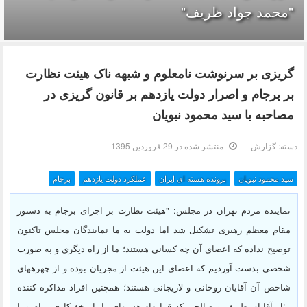
"محمد جواد ظریف"
گریزی بر سرنوشت نامعلوم و شبهه ناک هیئت نظارت
بر برجام و اصرار دولت یازدهم بر قانون گریزی در
مصاحبه با سید محمود نبویان
دسته:
گزارش
منتشر شده در 29 فروردين 1395
سید محمود نبویان
پرونده هسته ای ایران
عملکرد دولت یازدهم
برجام
نماینده مردم تهران در مجلس: "هیئت نظارت بر اجرای برجام به دستور
مقام معظم رهبری تشکیل شد اما دولت به ما نمایندگان مجلس تاکنون
توضیح نداده که اعضای آن چه کسانی هستند؛ ما از راه دیگری و به صورت
شخصی بدست آوردیم که اعضای این هیئت از مجریان بوده و از چهره‎های
شاخص آن آقایان روحانی و لاریجانی هستند؛ همچنین افراد مذاکره کننده
مثل آقایان ظریف و صالحی که قرارداد هسته‎ای را با مخفی‎کاری تمام و با