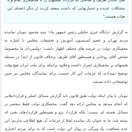
مشکلات عدیده و خسارت‎هایی که داشت منعقد کردند از دیگر اعضای این
هیات هستند."
به گزارش «پايگاه خبري تحليلي رئيس جمهور ما»؛ سید محمود نبویان نماینده
مردم تهران و عضو کمیسیون آموزش و تحقیقات مجلس با اشاره به
مخفی‎کاری دولت در عرصه های مختلف اظهار داشت: دولتمردان ما مخصوصا
شخص آقای روحانی و همینطور آقای ظریف برخلاف قانون از ابتدا در مسئله
هسته‎ای بر مخفی‎کاری اصرار داشتند وعلاوه براینکه برای ملت ایران هیچ وقت
توضیح نمی‎دادند که جزئیات این کار چیست برای نمایندگان مجلس نیز چنین
توضیحاتی داده نمی‎شد.
نبویان با بیان اینکه دولت طبق قانون باید گزارش مسائل اصلی و قراردادهایی
که انجام می‎دهد به مجلس ارائه دهد گفت: مخفی‎کاری دولت فقط منحصر در
مسائل هسته ای نیست؛ بلکه قرارداد پژو و همینطور قراردادهای نفتی که
بسته شد، ما به عنوان یک نماینده اصلا از جزئیات آن هیچ اطلاعی نداریم؛ این
عدم شفافیت یک ویژگی در روال این دولت است که نه برای مردم اعتباری