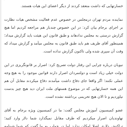
خسارت‎هایی که داشت منعقد کردند از دیگر اعضای این هیات هستند.
نماینده مردم تهران درمجلس در خصوص عدم فعالیت مشخص هیات نظارت
بر اجرای برجام بیان کرد: در این خصوص چندبار هم مراجعه کردیم اما هیچ
گزارش درستی به مجلس نداده‎اند و طبق قانون این هیئت باید گزارش می‎داد؛
همینطور آقای ظریف هم باید طبق قانون به مجلس می‎آمد و گزارش می‎داد که
وقت آن سپری شده ولی تاکنون گزارش نداده است.
نبویان درباره چرایی این رفتار دولت تصریح کرد: اصرار بر قانون‎گریزی در این
دولت خیلی زیاد است و دولتمردان اصرار دارند قوانین موجود را به هیچ وجه
عملی نکنند؛ اگر واقعا جای دفاع داشت می‎آمدند دفاع می‎کردند مقابل آن هم
این همه خسارت‎هایی که در موضوع هسته‎ای ملت ایران دید هیچ چیز بدست
نیاوردیم و تا الان هیچ تحریمی برداشته نشده است.
عضو کمیسیون آموزش مجلس گفت: ما در کمیسیون ویژه برجام به آقای
نهاوندیان اصرار می‎کردیم که طرف مقابل نمی‎گذارد شما دلار وارد کنید؛
تراکنش دلاری اصلا امکان ندارد اما در جواب به ما گفت که شما شب‎نامه