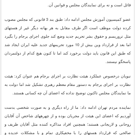
قائل است و نه برای نمایندگان مجلس و قوانین آن.
عضو کمیسیون آموزش مجلس ادامه داد: طبق بند 3 قانونی که مجلس مصوب
کرده دولت موظف است اگر طرف مقابل به هر بهانه دیگر غیر از هسته‎ای
مثل تروریسم و حقوق بشر تحریم جدید وضع کند جلوی اجرای برجام را بگیرد
اما بعد از قرارداد وین بیش از 10 مورد تحریم‎های جدید علیه ایران ایجاد شد
که طبق این قانون باید دولت برخورد کند اما تا کنون هیچ کدام از دولتمردان
پاسخگو نیستند.
نبویان درخصوص عملکرد هیئت نظارت بر اجرای برجام هم عنوان کرد: هیئت
نظارت بر اجرای برجام به دستور مقام معظم رهبری تشکیل شد اما دولت به
ما نمایندگان مجلس تاکنون توضیح نداده که اعضای آن چه کسانی هستند.
نماینده مردم تهران ادامه داد: ما از راه دیگری و به صورت شخصی بدست
آوردیم که اعضای این هیئت از مجریان بوده و از چهره‎های شاخص آن آقایان
روحانی و لاریجانی هستند؛ همچنین افراد مذاکره کننده مثل آقایان ظریف و
صالحی که قرارداد هسته‎ای را با مخفی‎کاری تمام و با مشکلات عدیده و