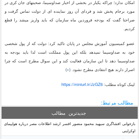
امکان ندارد؛ چراکه یکبار در بخشی از اخبار صداوسیما، صحبتهای جان کری در
مورد برجام پخش شد و فردای آن روز نماینده ای از دولت تماس گرفت و
صراحتا گفت که بودجه فروردین ماه سازمان که باید واریز میشد را قطع
کردیم.
عضو کمیسیون آموزش مجلس در پایان تاکید کرد: دولت که از پول شخصی
خود به صداوسیما نمی‎دهد بلکه این پول مملکت است لذا باید بودجه به
صداوسیما دهد تا این سازمان فعالیت کند و این سوال مطرح است که چرا
اصرار دارند هیچ انتقادی مطرح نشود. (
+
)
لينک کوتاه مطلب:
https://miniurl.ir/JzGZ6
مطالب مرتبط:
جدیدترین
مطالب
بازخوانی افشاگری سپهبد محمود منصور افسر ارشد اطلاعات مصر درباره هواپیمای
اوکراینی