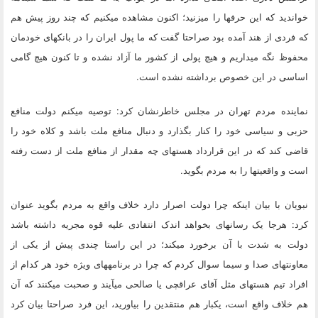
خواندید که این حرف‎ها را می‎زنید؛ اکنون مشاهده می‎کنیم که چند روز پیش هم
که فردی از هند آمده بود صراحتا گفت که ما پول ایران را در بانک‎های خودمان
محفوظ نگه می‎داریم و هیچ پولی از کشور ما آزاد نشده و تا کنون هیچ گامی
اساسی در این خصوص برداشته نشده است.
نماینده مردم تهران در مجلس خاطر‎نشان کرد: توصیه می‎کنم دولت منافع
حزبی و سیاسی خود را کنار بگذارد و دنبال منافع ملت باشد و کلاه خود را
قاضی کند که در این قرارداد هسته‎ای چه مقدار از منافع ملت از دست رفته
است و واقعیت‎ها را به مردم بگوید.
نبویان با بیان اینکه چرا دولت اصرار دارد خلاف واقع به مردم بگوید عنوان
کرد: هرجا یک رسانه‎ای بخواهد اندک انتقادی علیه قوه مجریه داشته باشد
دولت به شدت با آن برخورد می‎کند؛ در این راستا چندی پیش از یکی از
معاونت‎های صدا و سیما سوال کردم که چرا در برنامه‎های ویژه خود هر کدام از
افراد تیم هسته‎ای مثل آقای عراقچی یا صالحی می‎آیند و صحبت‎ می‎کنند که آن
هم خلاف واقع است، یکبار هم منتقدین را بیاورید، این فرد صراحتا بیان کرد