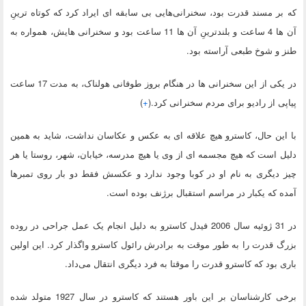
که بر مسند قدرت بود، سخنرانی‌هایی بی سابقه ای ایراد کرد که کوتاه ترینِ
آن ها 4 ساعت و بلندترینِ آن ها 11 ساعت بود و سخنرانی هایش، همواره به
طنز و شوخ طبعی آراسته بود.
در یکی از این سخنرانی ها در هنگام بروز طوفانی هولناک، به مدت 17 ساعت
پیاپی از رادیو برای مردم سخنرانی کرد.(
+
)
با این حال، کاسترو هیچ علاقه ای به عکس و عکاسان نداشت، شاید به همین
دلیل است که هیچ مجسمه ای از وی یا هیچ مدرسه، خیابان، شهر، روستا یا هر
چیز دیگری به نام او در کوبا وجود ندارد و عکسش فقط دو بار روی تمبرها
آمده که یکبار در مراسم استقبال برژنف بوده است.
در 31 ژوئیه سال 2006 فیدل کاسترو به دلیل انجام یک عمل جراحی در روده
بزرگ قدرت را به طور موقت به برادرش رائول کاسترو واگذار کرد. این اولین
باری بود که کاسترو قدرت را موقتا به فرد دیگری انتقال می‌داد.
برخی کارشناسان بر این باور هستند که کاسترو در سال 1927 متولد شده