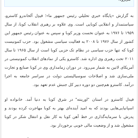
به گزارش «پايگاه خبري تحليلي رئيس جمهور ما»؛ فیدِل آلخاندرو کاسترو،
سیاستمدار و انقلابی کوبایی است. وی علاوه بر رهبری انقلاب کوبا، از سال
۱۹۵۹ تا ۱۹۷۶ به عنوان نخست وزیر کوبا و سپس به عنوان رئیس جمهور این
کشور از سال ۱۹۷۶ تا ۲۰۰۸ به فعالیت سیاسی مشغول بود. حزب کمونیست
کوبا که تنها حزب سیاسی در نظام تک حزبی کوبا است از سال ۱۹۶۵ تا سال
۲۰۱۱ تحت رهبری وی اداره ‌شد. کاسترو یکی از نمادهای انقلاب کمونیستی در
آمریکای لاتین به شمار می‌رود. در دوران زمامداری وی در کوبا صنایع و تجارت
ملی‌سازی شد و اصلاحات سوسیالیستی دولت در سراسر جامعه به اجرا
درآمد. کاسترو هم‌چنین دو دوره دبیر کل جنبش عدم تعهد بود.
فیدل كاسترو در استان "اورینته" در شرق كوبا به دنیا آمد. خانواده او
اسپانیایی‌هایی بودند كه به امید آینده‌ای بهتر به كوبا مهاجرت كرده بودند و
پدرش با سرمایه‌گذاری در خط آهن كوبا به كار نقل و انتقال شكر در كوبا
مشغول شد و از وضعیت مالی خوبی برخوردار بود.