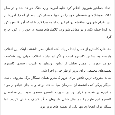
اتحاد جماهیر شوروی اعلام كرد علیه آمریكا وارد جنگ خواهد شد و در سال
۱۹۶۲ موشك‌های هسته‌ای خود را در كوبا مستقر كرد. بعد از اطلاع آمریكا از
این اقدام شوروی، مناقشه دو ابرقدرت ادامه پیدا كرد تا اینكه آمریكا تعهد كرد
به كوبا حمله نكند و در مقابل شوروی، كلاهك‌های هسته‌ای خود را از كوبا خارج
كرد.
مخالفان كاسترو از همان ابتدا در یك نكته اتفاق نظر داشتند، اینكه این انقلاب
وابسته به شخص كاسترو است و اگر او نباشد انقلاب خیلی زود شكست
خواهد خورد. با همین تحلیل از اولین روزهای به قدرت رسیدن كاسترو،
نقشه‌های مختلفی برای ترور او طراحی و اجرا شد.
شاید معروف ترین تلاش برای ترور كاسترو همان سیگار برگ معروف باشد.
سیگار برگی كه دانشمندان سازمان سیا ساخته بودند و به جای تنباكو از مواد
منفجره پر شده و قرار بود در صورت كاسترو منفجر شود. تیم محافظان
كاسترو این طرح را هم مثل خیلی طرح‌های دیگر كشف و خنثی كردند. اما
سیگار برگ انفجاری تنها یكی از نقشه های ترور بود.