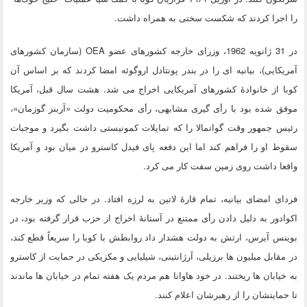
را اجرا كردند كه شكست سختی به همراه داشت.
در 31 ژانویه 1962، وزرای خارجه کشورهای عضو OEA (سازمان کشورهای
آمریکایی)، بیانیه ای را در بندر پونتادل اروگوئه امضا کردند که بر اساس آن
کوبا از خانوادۀ کشورهای آمریکایی اخراج می شد. هشت سال قبل، آمریکا
موفق شده بود با رأی گیری مشابهی، رأی محکومیت دولت «آربنز گوزمان»،
رئیس جمهور وقت گواتمالا را که تمایلات کمونیستی داشت بگیرد و موجبات
سقوط او را فراهم کند اما این دفعه پای فیدل کاسترو در میان بود و آمریکا
واقعا داشت روی زمین سفت کار می کرد.
فردای امضای بیانیه، تمام قارۀ لاتین به لرزه افتاد. در حالی که وزیر خارجه
اکوادور به دلیل دادن رأی ممتنع در آستانۀ اخراج از حزب قرار گرفته بود، در
بوینس آیرس، ارتش به دولت هشدار داد روابطش با کوبا را سریعاً قطع کند،
در مقابل میلیون ها برزیلی، آرژانتینی، شیلیایی و مکزیکی در حمایت از کاسترو
به خیابان ها ریختند. در خود هاوانا هم مردم یک هفته تمام در خیابان ها ماندند
تا حمایتشان را از رهبرشان اعلام کنند.