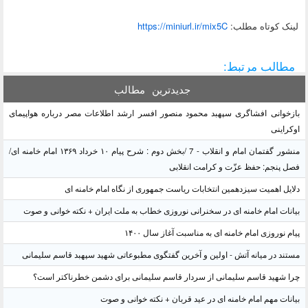
لينک کوتاه مطلب:
https://miniurl.ir/mix5C
مطالب مرتبط:
جدیدترین
مطالب
بازخوانی افشاگری سپهبد محمود منصور افسر ارشد اطلاعات مصر درباره هواپیمای
اوکراینی
منشور گفتمان امام و انقلاب - 7 /بخش دوم : شرح پیام ۱۰ خرداد ۱۳۶۹ امام خامنه ای/
فصل پنجم: حفظ عزّت و کرامت انقلابی
دلایل اهمیت سیزدهمین انتخابات ریاست جمهوری از نگاه امام خامنه ای
بیانات امام خامنه ای در سخنرانی نوروزی خطاب به ملت ایران + نکته خوانی و صوت
پیام نوروزی امام خامنه ای به مناسبت آغاز سال ۱۴۰۰
مستند در میانه آتش - اولین و آخرین گفتگوی مطبوعاتی شهید سپهبد قاسم سلیمانی
چرا شهید قاسم سلیمانی از سردار قاسم سلیمانی برای دشمن خطرناکتر است؟
بیانات مهم امام خامنه ای در عید قربان + نکته خوانی و صوت