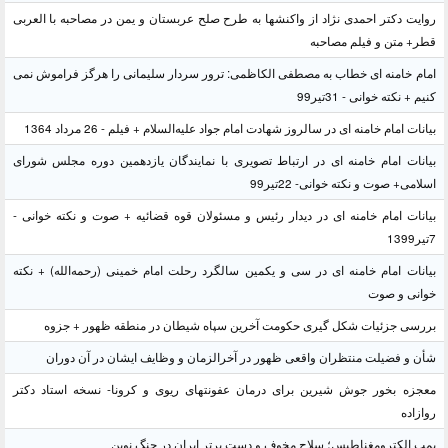
روایت دکتر احمدی نژاد از واکنشها به طرح صلح عربستان و یمن در مصاحبه با العربی
قطر+ متن و فیلم مصاحبه
امام خامنه ای خطاب به مصطفی الکاظمی: ترور سردار سلیمانی را هرگز فراموش نمی
کنیم + نکته خوانی - 31تیر99
بیانات امام خامنه ای در سالروز شهادت امام جواد علیه‌السلام + فیلم - 26 مرداد 1364
بیانات امام خامنه ای در ارتباط تصویری با نمایندگان یازدهمین دوره مجلس شورای
اسلامی+ صوت و نکته خوانی- 22تیر99
بیانات امام خامنه ای در دیدار رئیس و مسئولان قوه قضائیه + صوت و نکته خوانی -
7تیر1399
بیانات امام خامنه ای در سی و یکمین سالگرد رحلت امام خمینی (رحمه‌الله) + نکته
خوانی و صوت
بررسی جزئیات شکل گیری حکومت آخرین سپاه شیطان در منطقه ظهور + جزوه
شأن و فضیلت منتظران واقعی ظهور در آخرالزمان و وظایف ایشان در آن دوران
معجزه بخور جوش شیرین برای درمان عفونتهای ریوی و کرونا- نسخه استاد دکتر
روازاده
بمب الکترومغناطیس؛ سلاح مخوف و دست برتر ایران در جنگ نوین