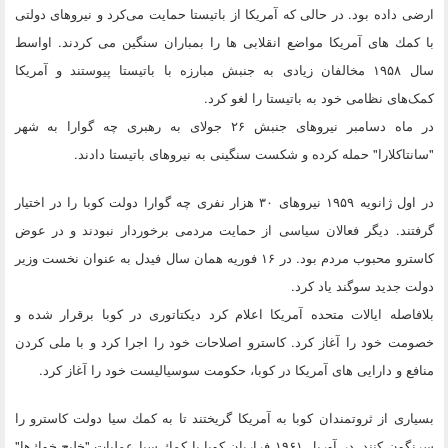
ارضی داده بود. در حالی كه آمریكا از باتیستا حمایت می‌كرد و نیروهای دولتی
با كمك های آمریكا مواضع انقلابی ها را بمباران سنگین می كردند. اواسط
سال ۱۹۵۸ مخالفان زیادی به جنبش مبارزه با باتیستا پیوستند و آمریكا
كمک‌های نظامی خود به باتیستا را لغو كرد.
در ماه دسامبر نیروهای جنبش ۲۶ جولای به رهبری چه گوارا به شهر
"سانتاكلارا" حمله كرده و شكست سنگینی به نیروهای باتیستا دادند.
در اول ژانویه ۱۹۵۹ نیروهای ۳۰ هزار نفری چه گوارا دولت كوبا را در اختیار
گرفتند. دیگر فعالان سیاسی از حمایت مردمی برخوردار نبودند و در عوض
كاسترو محبوب مردم بود. در ۱۶ فوریه همان سال فیدل به عنوان نخست وزیر
دولت جدید سوگند یاد كرد.
بلافاصله ایالات متحده آمریكا اعلام كرد دیكتاتوری در كوبا برقرار شده و
خصومت خود را آغاز كرد. كاسترو اصلاحات خود را اجرا كرد و با ملی كردن
منافع و دارایی های آمریكا در كوبا، حكومت سوسیالیست خود را آغاز كرد.
بسیاری از ثروتمندان كوبا به آمریكا گریختند تا به كمك سیا دولت كاسترو را
سرنگون كنند. در آوریل ۱۹۶۱ فراریان كوبا با كمك سیا عملیات "خلیج خوك‌ها"