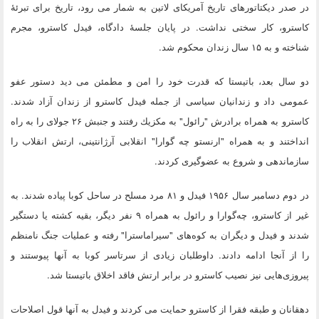
در صدر دیکتاتورهای تاریخ آمریکای لاتین به شمار می رود، تاریخ برای تبرئۀ
کاسترو، کار سختی نداشت. در پایان جلسۀ دادگاه، فیدل کاسترو، مجرم
شناخته و به ۱۵ سال زندان محكوم شد.
دو سال بعد، باتیستا كه قدرت خود را امن و مطمئن می دید دستور عفو
عمومی داد و زندانیان سیاسی از جمله فیدل كاسترو از زندان آزاد شدند.
كاسترو به همراه برادرش "رائول" به مكزیك رفتند و جنبش ۲۶ جولای را به راه
انداختند و به همراه "ارنستو چه گوارا" انقلابی آرژانتینی، ارتش انقلاب را
سازماندهی و شروع به عضوگیری كردند.
در دوم دسامبر سال ۱۹۵۶ فیدل و ۸۱ مرد مسلح در ساحل كوبا پیاده شدند. به
غیر از كاسترو، چه‌گوارا و رائول به همراه ۹ نفر دیگر، بقیه كشته یا دستگیر
شدند و فیدل و دیگران به كوه‌های "سیراماسترا" رفته و عملیات جنگ نامنظم
را از آنجا ادامه دادند. داوطلبان زیادی از سرتاسر كوبا به آنها پیوستند و
پیروزی‌هایی نیز نصیب كاسترو در برابر ارتش فاقد اخلاق باتیستا شد.
دهقانان و طبقه فقرا از كاسترو حمایت می كردند و فیدل به آنها قول اصلاحات