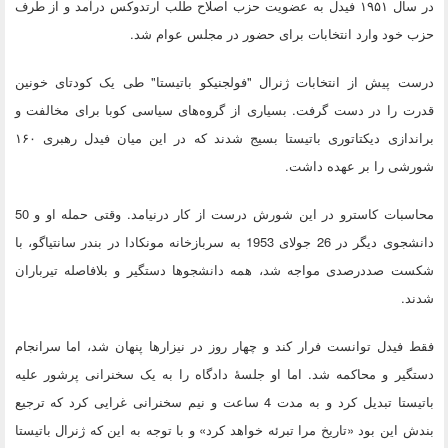
در سال ۱۹۵۱ فیدل به عضویت حزب اصلاح طلب ارتدوكس درآمد و از طرف
حزب خود وارد انتخابات برای حضور در مجلس عوام شد.
درست پیش از انتخابات ژنرال "فولجنیكو باتیستا" طی یک كودتای خونین
قدرت را در دست گرفت. بسیاری از گروه‌های سیاسی كوبا برای مخالفت و
براندازی دیكتاتوری باتیستا بسیج شدند كه در این میان فیدل رهبری ۱۶۰
شورشی را بر عهده داشت.
محاسبات كاسترو در این شورش درست از كار درنیامد. وقتی حمله او و 50
دانشجوی دیگر در 26 جولای 1953 به سربازخانه مونکادا در بندر سانتیاگو، با
شکست صددرصدی مواجه شد، همه دانشجوها دستگیر و بلافاصله تیرباران
شدند.
فقط فیدل توانست فرار کند و چهار روز در نیزارها پنهان شد، اما سرانجام
دستگیر و محاکمه شد. اما او جلسۀ دادگاه را به یک سخنرانی پرشور علیه
باتیستا تبدیل کرد و به مدت 4 ساعت و نیم سخنرانی غرایی کرد که ترجیع
بندش این بود «تاریخ مرا تبرئه خواهد کرد» و با توجه به این که ژنرال باتیستا