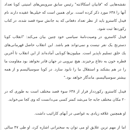
نقشه‌هایی كه "فابیان اسكالانته" رئیس سابق سرویس‌های امنیتی كوبا تعداد
آنها را ۶۳۸ مورد ذكر كرده است. برای همین است كه خیلی‌ها عقیده دارند نام
فیدل كاسترو باید از نظر تعداد دفعاتی كه به جانش سوء قصد شده، در كتاب
ركوردها ثبت شود.
فیدل كاسترو، در وصیت‌نامۀ سیاسی خود چنین بیان می‌كند: "انقلاب كوبا
دسترنج یک نفر نیست و نمی‌تواند هم باشد. این انقلاب حاصل قهرمانی‌های
یك خلق تسلیم‌ ناپذیر است. میلیون‌ها كوبایی آماده‌اند از این انقلاب تا آخرین
قطره‌ خون به دفاع برخیزند. هیچ نیرویی در جهان قادر نخواهد بود مقاومت ما
را در هم بشكند و استقلال ما را نابود سازد. در كوبا سوسیالیسم و از همه
بیشتر سوسیالیسم، ماندگار خواهد بود."
فیدل کاسترو، ركورددار فرار از ۶۳۸ سوء قصد مختلف است به طوری كه در
۲۰ مكان مختلف جابه جا می‌شد كمتر كسی می‌دانست كه وی كجا می‌خوابد.
او همچنین علاقه زیادی به غواصی در آبهای كارائیب داشت.
اما از مهم ترین علایق او می توان به سخنرانی اشاره کرد، او طی ۴۷ سالی