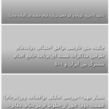
دانلود 5 جزوه كوتاه و كم حجم درباره امام خامنه ای (آماده چاپ)
چکیده متن فارسی توافق احتمالی دولت‌های
طرفین مذاکرات هسته ای؛برنامه جامع اقدام
مشترک بین ایران و ۱+۵
بسیار مهم=>بررسی تحلیلی توافقنامه وین(برجام)/
قسمت دوم: عبور از خطوط قرمز نظام، مغایرت