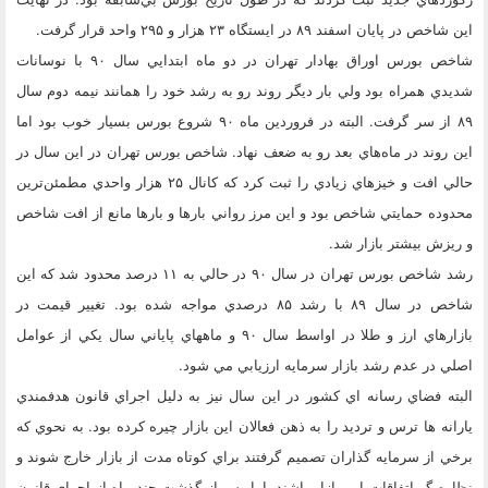
اين شاخص در پايان اسفند ۸۹ در ايستگاه ۲۳ هزار و ۲۹۵ واحد قرار گرفت.
شاخص بورس اوراق بهادار تهران در دو ماه ابتدايي سال ۹۰ با نوسانات
شديدي همراه بود ولي بار ديگر روند رو به رشد خود را همانند نيمه دوم سال
۸۹ از سر گرفت. البته در فروردين ماه ۹۰ شروع بورس بسيار خوب بود اما
اين روند در ماه‌هاي بعد رو به ضعف نهاد. شاخص بورس تهران در اين سال در
حالي افت و خيزهاي زيادي را ثبت كرد كه كانال ۲۵ هزار واحدي مطمئن‌ترين
محدوده حمايتي شاخص بود و اين مرز رواني بارها و بارها مانع از افت شاخص
و ريزش بيشتر بازار شد.
رشد شاخص بورس تهران در سال ۹۰ در حالي به ۱۱ درصد محدود شد كه اين
شاخص در سال ۸۹ با رشد ۸۵ درصدي مواجه شده بود. تغيير قيمت در
بازارهاي ارز و طلا در اواسط سال ۹۰ و ماههاي پاياني سال يكي از عوامل
اصلي در عدم رشد بازار سرمايه ارزيابي مي شود.
البته فضاي رسانه اي كشور در اين سال نيز به دليل اجراي قانون هدفمندي
يارانه ها ترس و ترديد را به ذهن فعالان اين بازار چيره كرده بود. به نحوي كه
برخي از سرمايه گذاران تصميم گرفتند براي كوتاه مدت از بازار خارج شوند و
نظاره گر اتفاقات اين بازار باشند. اما پس از گذشت چند ماه از اجراي قانون