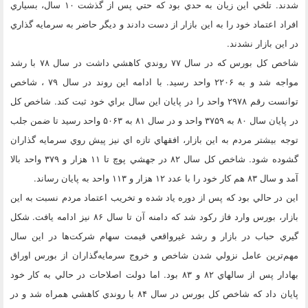
شدند. تلخي اين زيان به حدي بود كه حتي پس از گذشت ۱۰ سال، بسياري
افراد اعتماد خود را به اين بازار از دست دادند و ديگر حاضر به سرمايه گذاري
در اين بازار نشدند.
شاخص كل بورس كه در سال ۷۷ روندي كاهشي داشت در سال ۷۸ با رشد
مواجه شد و به ۲۲۰۶ واحد رسيد. با ادامه اين روند در سال ۷۹ ، شاخص
توانست رقم ۲۹۷۸ واحد را در پايان اين سال براي خود ثبت كند. شاخص كل
در پايان سال ۸۰ به ۳۷۵۹ واحد و در سال ۸۱ به ۵۰۶۳ واحد رسيد تا ضمن جلب
توجه بيشتر مردم به اين بازار، افقهاي تازه اي نيز پيش روي سرمايه گذاران
گشوده شود. شاخص كل سال ۸۲ در جهشي پوچ تا ۱۱ هزار و ۳۷۹ واحد بالا
آمد و سال ۸۳ هم كار خود را با عدد ۱۲ هزار و ۱۱۳ واحد به پايان رساند.
اين در حالي بود كه پس از دوره ياد شده و تخريب اعتماد مردم نسبت به اين
بازار، بورس وارد فاز ركود شد كه دامنه آن تا سال ۸۶ نيز ادامه يافت. شكل
گيري حباب در بازار و رشد غيرواقعي قيمت‌ سهام شركت‌ها در اين سال
مهم‌ترين عامل نزولي شدن شاخص و خروج سرمايه‌گذاران از بورس اوراق
بهادار پس از سالهاي ۸۲ و ۸۳ بود. اما دولت اصلاحات در حالي به كار خود
پايان داد كه شاخص كل بورس در سال ۸۴ با روندي كاهشي همراه شد و در