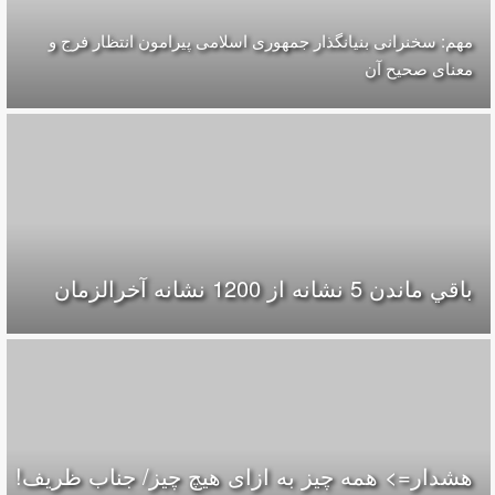
مهم: سخنرانی بنیانگذار جمهوری اسلامی پیرامون انتظار فرج و
معناى صحيح آن
باقي ماندن 5 نشانه از 1200 نشانه‌ آخرالزمان
هشدار=> همه چیز به ازای هیچ چیز/ جناب ظریف!