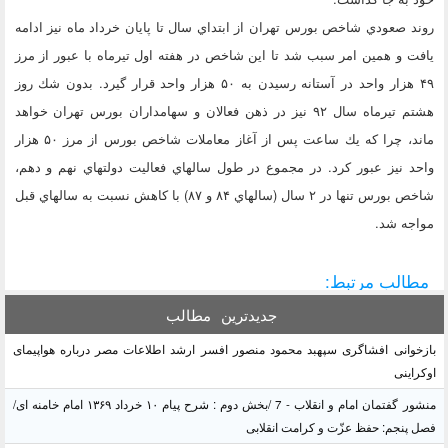
روند صعودي شاخص بورس تهران از ابتداي سال تا پايان خرداد ماه نيز ادامه
يافت و همين امر سبب شد تا اين شاخص در هفته اول تيرماه با عبور از مرز
۴۹ هزار واحد در آستانه رسيدن به ۵۰ هزار واحد قرار گيرد. بدون شك روز
هشتم تيرماه سال ۹۲ نيز در ذهن فعالان و سهامداران بورس تهران خواهد
ماند، چرا كه يك ساعت پس از آغاز معاملات شاخص بورس از مرز ۵۰ هزار
واحد نيز عبور كرد. در مجموع در طول سالهاي فعاليت دولتهاي نهم و دهم،
شاخص بورس تنها در ۲ سال (سالهاي ۸۴ و ۸۷) با كاهش نسبت به سالهاي قبل
مواجه شد.
مطالب مرتبط:
جدیدترین
مطالب
بازخوانی افشاگری سپهبد محمود منصور افسر ارشد اطلاعات مصر درباره هواپیمای
اوکراینی
منشور گفتمان امام و انقلاب - 7 /بخش دوم : شرح پیام ۱۰ خرداد ۱۳۶۹ امام خامنه ای/
فصل پنجم: حفظ عزّت و کرامت انقلابی