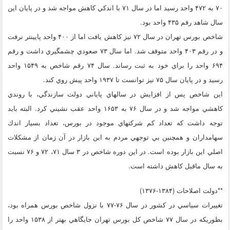
۷۰ به ۴۷۲ واحد رسيد اما در سال ۷۱ با اندكي كاهش مواجه شد و در پايان اين
سال شاهد رقم ۴۳۵ واحد بود.
شاخص بورس تهران در سال ۷۲ نيز كاهش يافت اما از ۴۰۰ واحد پايينتر نرفت
و در رقم ۴۰۳ واحد متوقف شد. اما سال ۷۳ صعودي چشمگيري داشت و رقم
۶۹۴ واحد را براي خود به ثبت رساند. سال ۷۴ رقم شاخص به ۱۵۴۹ واحد
رسيد و در پايان سال ۷۵ نيز توانست تا ۱۹۳۷ واحد پيش روي كند.
اين شاخص پس از افزايش در سالهاي پاياني دولت سازندگي، با روندي
كاهشي مواجه شد و در سال ۷۶ به ۱۶۵۳ واحد عقب نشيني كرد. البته بايد
توجه داشت كه تعداد كم شركتهاي موجود در بورس، تعداد بسيار اندك
سهامداران و همچنين بي توجهي مردم به اين بازار در آن زمان از مشكلات
اصلي اين بازار بوده است. در اين دوره شاخص در ۳ سال ۷۱، ۷۲ و ۷۶ نسبت
به سال ماقبل كاهش داشته است.
**دولت اصلاحات (۱۳۸۴-۱۳۷۶)
تغييرات سياسي در كشور در سال ۷۶-۷۷ با نزول شاخص بورس همراه بود،
بطوريكه در سال ۷۷ شاخص كل بورس تهران جايگاهي بهتر از ۱۵۳۸ واحد را