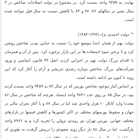
نهايت به ۹۴۵۹ واحد بسنده كرد. در مجموع در دولت اصلاحات شاخص در ۳
سال يعني در سالهاي ۷۶، ۷۷ و ۸۴ با كاهش نسبت به سال قبل مواجه شده
است.
** دولت احمدي نژاد (۱۳۹۲-۱۳۸۴)
دولت نهم از همان ابتدا موضع خود را نسبت به حبابي بودن شاخص روشن
كرد و با برخي سوء استفاده ها در اين بازار برخورد كرد. پس از آن و همزمان
با اقدام بزرگ دولت نهم در اجرايي كردن اصل ۴۴ قانون اساسي و ورود
شركت‌هاي بزرگ، شاخص دوباره رشدي تدريجي و آرام را آغاز كرد كه اين
روند تا كنون نيز ادامه داشته است.
بر اساس آمار موجود شاخص بورس كه در سال ۸۴ به ۹۴۵۹ واحد بسنده كرده
بود، در سال ۸۵ بر روي عدد ۹۸۲۱ واحد ايستاد. هرچند كه شاخص در سال ۸۶
مجددا وارد كانال ۱۰ هزار واحدي شد اما در سال ۸۷ و با آغاز بحران مالي در
جهان و سقوط بورسهاي مختلف در اكثر كشورها و كاهش قيمتها در بازارهاي
مختلف جهاني، بورس تهران نيز روندي نزولي را تجربه كرد و به ۷۹۶۶ واحد
بازگشت. اما در سال ۸۸ بار ديگر روند صعودي را درپيش گرفت، به طوري كه
در پايان اين سال، رقم شاخص به ۱۲ هزار و ۵۳۷ واحد رسيد.