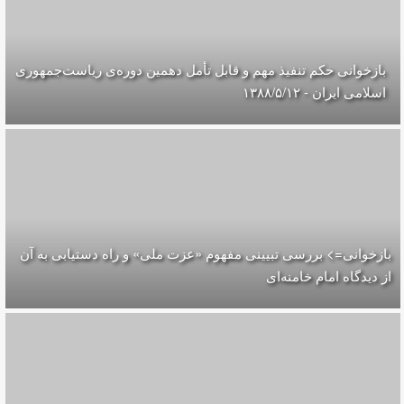
بازخوانی حکم تنفیذ مهم و قابل تأمل دهمین دوره‌ی ریاست‌جمهوری
اسلامی ایران‌ - ۱۳۸۸/۵/۱۲
بازخوانی=> بررسی تبیینی مفهوم «عزت ملی» و راه دستیابی به آن
از دیدگاه امام خامنه‌ای