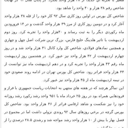
شاخص رقم ۳۸ هزار و ۴۰ واحد را شاهد بود.
شاخص كل بورس در اولين روز كاري سال ۹۲ كار خود را از قله ۳۸ هزار واحد
آغاز كرد و در دومين روز كاري از مرز ۳۹ هزار واحد گذشت و در ۱۴ فرورودين
ماه ركوردي ديگر را به ثبت رساند و ۴۰هزار واحد را تجربه كرد. روز دوم
ارديبهشت با تاثير هلدينگ خليج فارس، بزرگ ترين شركت اصل چهل و چهاري
و همچنين نمادهاي فولادي، شاخص كل وارد كانال ۴۱ هزار واحد شد و در روز
چهارم ارديبهشت از ۴۲ هزار واحد نيز عبور كرد. در هشتمين روز ارديبهشت
ماه رقم ۴۳ هزار واحد را تجربه كرد و در دهم ارديبهشت ماه نيز توانست از
۴۴ هزار واحد فراتر رود. شاخص كل بورس تهران در ادامه روند صعودي خود
در نيمه ارديبهشت ماه از ۴۵ هزار واحد نيز عبور كرد.
اين نماگر هرچند كه در هفته هاي منتهي به انتخابات رياست جمهوري با فراز و
فرودهايي همراه بود در روز ۲۵ خرداد ماه با ۹۵۱ واحد رشد ركورد رشد روزانه
خود را نيز شكست و شاهد ارقامي فراتر از ۴۶ هزار واحد بود. شاخص كل
بورس گرچه در برخي روزهاي سال ۹۲ روندي نزولي داشت اما در مجموع در
فصل بهار با بيش از ۱۰ هزار واحد رشد مواجه شد و رشدي ۲۸.۵ درصدي را از
خود به جا گذاشت.