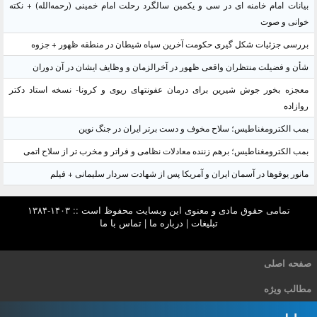
بیانات امام خامنه ای در سی و یکمین سالگرد رحلت امام خمینی (رحمه‌الله) + نکته
خوانی و صوت
بررسی جزئیات شکل گیری حکومت آخرین سپاه شیطان در منطقه ظهور + جزوه
شأن و فضیلت منتظران واقعی ظهور در آخرالزمان و وظایف ایشان در آن دوران
معجزه بخور جوش شیرین برای درمان عفونتهای ریوی و کرونا- نسخه استاد دکتر
روازاده
بمب الکترومغناطیس؛ سلاح مخوف و دست برتر ایران در جنگ نوین
بمب الکترومغناطیس؛ برهم زننده معادلات نظامی و فراتر و مخرب تر از سلاح اتمی
مانور یوفوها در آسمان ایران و آمریکا پس از شهادت سردار سلیمانی + فیلم
تمامی حقوق مادی و معنوی این وبسایت محفوظ است :: ۱۴۰۳-۱۳۸۴
تبلیغات
|
درباره ما
|
تماس با ما
صفحه اصلی
مطالب ویژه