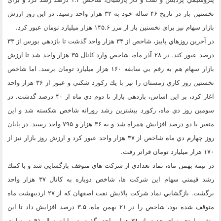
نخستين بار در تاريخ ۴۶ ساله خود به ۳۲ هزار واحد رسيد. در اين روز ارزش
بازار سهام نيز براي نخستين بار از مرز ۱۴۵.۶ هزار ميليارد تومان عبور كرد.
در آخرين روزهاي پاييز، شاخص از ۳۴ هزار واحد گذشت تا بازدهي بورس از ۳۳
درصد عبور كند. در ۲۸ آذر ماه، شاخص وارد كانال ۳۵ هزار واحد شد تا ارزش
بازار سهام هم به رقم بي سابقه ۱۶۰ هزار ميليارد تومان برسد. اما شاخص
نخستين روز كاري زمستان را نيز با يك ركورد شكني و عبور از ۳۶ هزار واحد
آغاز كرد، بر اين اساس، بازدهي بازار تا دوم دي ماه از ۴۰ درصد گذشت. در
سومين روز دي ماه، ركورد بيشترين رشد روزانه شاخص شكسته شد و اين
متغير با دو درصد افزايش همراه شد و به ۳۶ هزار و ۷۹۵ واحد رسيد. در پايان
روز چهارم دي ماه شاخص از ۳۷ هزار واحد عبور كرد و ارزش روز بازار نيز از
۱۷۰ هزار ميليارد تومان فراتر رفت.
در نيمه بهمن ماه، نماد تعدادي از شركت هاي متوقف بازگشايي شد و با كمك
رشد قيمتي سهام اين شركت ها، شاخص دوباره به كانال ۳۷ هزار واحد
برگشت. بازگشايي نماد شركت پالايش نفت اصفهان كه از ۲۷ ارديبهشت ماه
متوقف شده بود، شاخص را در ۲۱ بهمن ماه، ۳.۵ درصد افزايش داد تا اين
متغير با تجربه اي جديد، از ۳۸ هزار واحد بگذرد. در پايان سال ۹۱ در نهايت