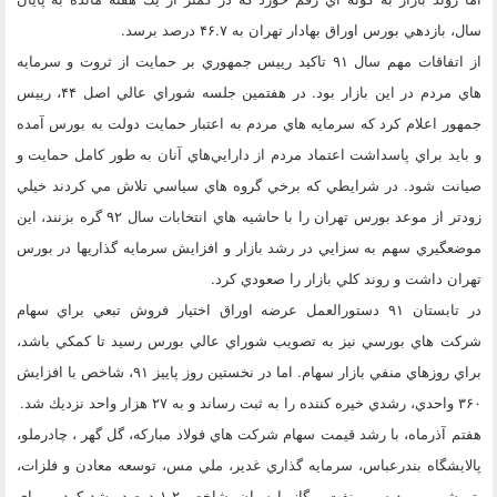
سال، بازدهي بورس اوراق بهادار تهران به ۴۶.۷ درصد برسد.
از اتفاقات مهم سال ۹۱ تاكيد رييس جمهوري بر حمايت از ثروت و سرمايه
هاي مردم در اين بازار بود. در هفتمين جلسه شوراي عالي اصل ۴۴، رييس
جمهور اعلام كرد كه سرمايه هاي مردم به اعتبار حمايت دولت به بورس آمده
و بايد براي پاسداشت اعتماد مردم از دارايي‌هاي آنان به طور كامل حمايت و
صيانت شود. در شرايطي كه برخي گروه هاي سياسي تلاش مي كردند خيلي
زودتر از موعد بورس تهران را با حاشيه هاي انتخابات سال ۹۲ گره بزنند، اين
موضعگيري سهم به سزايي در رشد بازار و افزايش سرمايه گذاريها در بورس
تهران داشت و روند كلي بازار را صعودي كرد.
در تابستان ۹۱ دستورالعمل عرضه اوراق اختيار فروش تبعي براي سهام
شركت هاي بورسي نيز به تصويب شوراي عالي بورس رسيد تا كمكي باشد،
براي روزهاي منفي بازار سهام. اما در نخستين روز پاييز ۹۱، شاخص با افزايش
۳۶۰ واحدي، رشدي خيره كننده را به ثبت رساند و به ۲۷ هزار واحد نزديك شد.
هفتم آذرماه، با رشد قيمت سهام شركت هاي فولاد مباركه، گل گهر ، چادرملو،
پالايشگاه بندرعباس، سرمايه گذاري غدير، ملي مس، توسعه معادن و فلزات،
پتروشيمي پرديس و نفت و گاز پارسيان، شاخص ۱.۲ درصد رشد كرد و براي