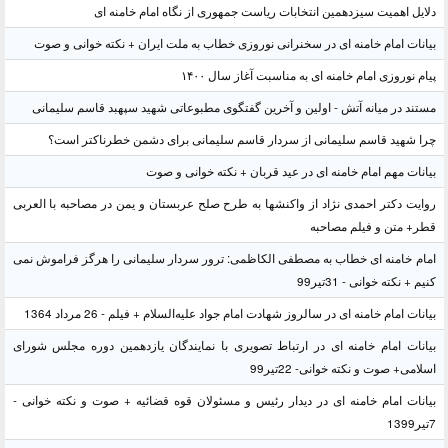
دلایل اهمیت سیزدهمین انتخابات ریاست جمهوری از نگاه امام خامنه ای
بیانات امام خامنه ای در سخنرانی نوروزی خطاب به ملت ایران + نکته خوانی و صوت
پیام نوروزی امام خامنه ای به مناسبت آغاز سال ۱۴۰۰
مستند در میانه آتش - اولین و آخرین گفتگوی مطبوعاتی شهید سپهبد قاسم سلیمانی
چرا شهید قاسم سلیمانی از سردار قاسم سلیمانی برای دشمن خطرناکتر است؟
بیانات مهم امام خامنه ای در عید قربان + نکته خوانی و صوت
روایت دکتر احمدی نژاد از واکنشها به طرح صلح عربستان و یمن در مصاحبه با العربی
قطر+ متن و فیلم مصاحبه
امام خامنه ای خطاب به مصطفی الکاظمی: ترور سردار سلیمانی را هرگز فراموش نمی
کنیم + نکته خوانی - 31تیر99
بیانات امام خامنه ای در سالروز شهادت امام جواد علیه‌السلام + فیلم - 26 مرداد 1364
بیانات امام خامنه ای در ارتباط تصویری با نمایندگان یازدهمین دوره مجلس شورای
اسلامی+ صوت و نکته خوانی- 22تیر99
بیانات امام خامنه ای در دیدار رئیس و مسئولان قوه قضائیه + صوت و نکته خوانی -
7تیر1399