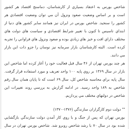
شاخص بورس به اعتقاد بسياري از كارشناسان، دماسنج اقتصاد هر كشور
است و بر اساس وضعيت صعود ونزول آن مي توان وضعيت اقتصادي هر
كشور را سنجيد. شاخص بورس در ايران نيز همانند ساير كشور هاي دنيا از
ابتداي تاسيس تا كنون با تغيير شرايط اقتصادي و سياست هاي دولت هاي
مختلف داراي افت و خيز هاي زيادي بوده و صعود ونزول هاي فراواني را تجربه
كرده است. البته كارشناسان بازار سرمايه نيز نوسان را جزو ذات اين بازار
مي دانند.
هر چند بورس تهران از ۴۶ سال قبل فعاليت خود را آغاز كرده اما شاخص اين
بازار در سال ۱۳۶۹ بر روي پايه ۱۰۰ واحد تعريف و مورد استفاده قرار گرفت.
سال پايه براي محاسبه شاخص كل، سال ۶۹ است كه تا پايان همان سال رقم
شاخص به ۱۸۹ واحد رسيد. در ادامه گزارش به بررسي روند تغييرات اين
شاخص در دولتهاي مختلف مي پردازيم.
** دولت دوم كارگزاران سازندگي (۱۳۷۶-۱۳۷۰)
بورس تهران كه پس از جنگ و با روي كار آمدن دولت سازندگي بازگشايي
شده بود در سال ۷۰ با رشد شاخص روبرو شد. شاخص بورس تهران در سال