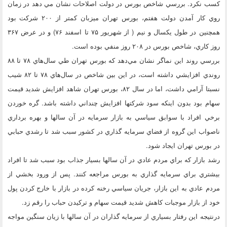
كسب نكرد. بررسي شاخص بورس در دولت اصلاحات نشان مي دهد در زمان
روي كار آمدن دولت هفتم، بورس تهران ميزبان كمتر از ۲۰۰ شركت بود
همچنين در طول يكسال و نيم ( از شهريور ۷۵ تا اسفند ۷۶) و در عرض ۳۶۷
روز كاري، شاخص بورس در ۲۰۸ روز منفي بوده است.
بررسي روند اين نماگر نشان مي‌دهد كه بورس تهران طي سال‌هاي ۷۸ تا ۸۸
روندي افزايشي داشته است، در اين بين شاخص در سال‌هاي ۷۸ تا ۸۲ شيب
نسبتا آرامي داشت، اما در سال ۸۲، بورس تهران شاهد افزايش شديد قيمت
سهام بود بدون اينكه سود شركتها افزايش چنداني داشته باشد. گره خوردن
برخي افراد با سوابق سياسي به بازار سرمايه در آن سالها و بهره برداري
ناصواب اين گروه از فضاي سرمايه گذاري در كشور سبب شد تا رشدي حبابي
در بورس تهران ايجاد شود.
رشد بازار كه براي مردم عادي در آن سالها بسيار جذاب بود سبب شد تا افراد
بيشتري براي سرمايه گذاري به بورس مراجعه كنند. پس از ورود بخشي از
مردم عادي به اين بازار، جريان سياسي رخنه كرده در بازار با خارج كردن پول
خود از بازار موجبات كاهش شديد قيمت سهام و تركيدن حباب را رقم زد.
درنتيجه اين رفتار بسياري از سرمايه گذاران در آن سالها با زيان سنگين مواجه