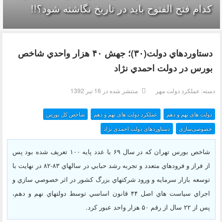
کدام فتح الفتوح باید در تاریخ نگاشته شود؟!!
دستاوردهاي دولت(۳۰)؛ جهش ۴۰ هزار واحدي شاخص
بورس در دولت احمدي نژاد
دسته:
عملکرد دولت مهر
منتشر شده در 16 تیر 1392
دولت های نهم و دهم
عملکرد دولت های نهم و دهم
شاخص کل بورس
خصوصی‌سازی
دستاوردهای دولت احمدی نژاد
شاخص بورس تهران كه در سال ۶۹ با عدد پايه ۱۰۰ تعريف شده بود پس
از فراز و فرودهاي متعدد و تجربه رشد حبابي در سالهاي ۸۳-۸۲ در نهايت با
توسعه بازار سرمايه و ورود شركتهاي بزرگ كشور در اثر خصوصي سازي و
اجراي سياست هاي اصل ۴۴ قانون اساسي توسط دولتهاي نهم و دهم،
پس از ۲۲ سال از رقم ۵۰ هزار واحد عبور كرد.