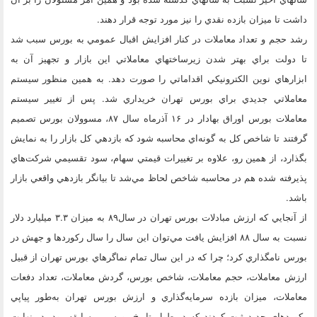
داشت تا ميزان بازده نقدي را نيز مورد توجه قرار دهند.
رشد حجم و تعداد معاملات در كنار افزايش اقبال عمومي به بورس سبب شد
تا دولت براي بهتر شدن زيرساختهاي معاملاتي اين بازار و تجهيز آن به
ابزارهاي نوين الكترونيكي اقداماتي را صورت دهد. به همين منظور سيستم
معاملاتي جديدي براي بورس تهران خريداري شد. پس از تغيير سيستم
معاملات بورس اوراق بهادار در ۱۶ آذرماه سال ۸۷، مسوولان بورس تصميم
گرفتند تا شاخص كل به گونه‌اي محاسبه شود كه بازدهي كل بازار را به نمايش
بگذارد، از همين رو، علاوه بر تغييرات قيمتي سهام، سود تقسيمي شركت‌هاي
پذيرفته شده هم در محاسبه شاخص لحاظ مي‌شد تا بيانگر بازدهي واقعي بازار
باشد.
از آنجايي كه ارزش مبادلات بورس تهران در سال۸۹ به ميزان ۳.۳ ميليارد دلار
نسبت به سال ۸۸ افزايش يافت مي‌توان اين سال را سال ركورد‌ها و جهش در
بورس نامگذاري كرد؛ چرا كه در اين سال تمام نماگرهاي بورس تهران از قبيل
ارزش معاملات، حجم معاملات، شاخص بورس، گردش معاملات، تعداد دفعات
معاملات، ميزان بازده سرمايه‌گذاري و ارزش بورس تهران به‌طور پياپي
ركورد‌هاي جديد ثبت كردند كه در طول تاريخ بورس بي‌سابقه بود. در نهايت