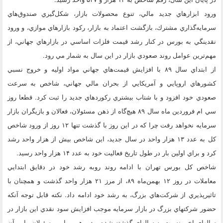
ورود ابزارهاي جديد مالي، تنوع محصولات بازار، شكل‌گيري صندوق‌هاي
سرمايه‌گذاري مشترك، بازگشت اعتماد به بازار، ركود بازارهاي موازي، و ورود
نقدينگي به بورس در كنار رشد قيمت فلزات اساسي در بازارهاي جهاني، از
مهم‌ترين عوامل روند صعودي بازار در اين سال به شمار مي رود.
از ابتداي سال ۸۹ با افزايش قيمت‌هاي جهاني مواد اوليه و خروج نسبي
كشورهاي اروپايي و آمريكايي از بحران مالي جهاني، شاخص به سرعت
صعودي خود افزود و با شتاب بيشتري ركوردهاي جديد را ثبت كرد. قطعا روز
سي ام فروردين ماه سال ۸۹ هيچ‌گاه از ذهن مسئولان، فعالان و بازيگران بازار
سرمايه نخواهد رفت چرا كه در اين روز با گذشت تنها ۱۲ روز از ورود شاخص
كل به عدد ۱۳ هزار واحد در سال جديد، اين شاخص بيش از هزار واحد رشد
كرد و براي اولين بار در طول تاريخ فعاليت خود به عدد ۱۴ هزار واحد رسيد.
شاخص كل بورس تهران با ادامه روند روبه رشد خود در دقايق ابتدايي
معاملات در روز ۱۲ بهمن‌ماه ۸۹، از مرز ۲۱ هزار واحد گذشت و همچنان با
تاثيرپذيري از شركت‌هاي بزرگ، به رشد خود ادامه داد. نكته قابل توجه آنكه
حضور شركتهاي بزرگ در بازار سرمايه موجب افزايش سود نقدي اين بازار در
سالهاي اخير نسبت به سالهاي گذشته شده بود و همين امر مسئولان را بر آن