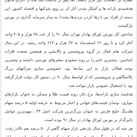
هدفمندي يارانه ها و آشكار شدن آثار آن بر روي شركتها و اقتصاد كشور، اين
دسته از افراد نيز با رها كردن ترديدها مجددا به مدار سرمايه گذاري در بورس
بازگشتند.
شاخص كل بورس اوراق بهادار تهران سال ۹۱ را از عدد ۲۵ هزار و ۹۰۵ واحد
آغاز كرد و تا روز ۲۶ اسفندماه به ۳۷ هزار و ۶۶۷ واحد رسيد. در اين سال
شركت هاي فعال در گروه پتروشيمي و پالايشي و همچنين صنعت فلزات
اساسي، بيشترين تاثير را بر روند صعودي متغيرهاي بورسي داشتند و بيشترين
توجه فعالان بازار به اين نمادها بود. خصوصي سازي شركتهاي بزرگ
پالاشگاهي و پتروشيمي كه از اواسط سال ۹۰ در دستور كار دولت قرار گرفته
بود با استقبال عمومي بازار مواجه شد.
هدفمند سازي يارانه‌ها، نرخ دلار، روند قيمت طلا و مسكن به عنوان بازارهاي
موازي، نوسان قيمت‌هاي جهاني و اخبار مربوط به عرضه اوليه ۵ درصد سهام
هلدينگ خليج فارس به عنوان بزرگ‌ترين شركت اصل ۴۴ ، مهم‌ترين عوامل
تاثيرگذار بر بورس اوراق بهادار در سال ۹۱ بوده است.
هر چند كه در طول سال بازدهي بازار سهام گاهي از ۵۰ درصد هم بالاتر رفت،
اما روند بازار به گونه اي رقم خورد كه در كمتر از يك هفته مانده به پايان