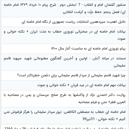
منشور گفتمان امام و انقلاب - 7 /بخش دوم : شرح پیام ۱۰ خرداد ۱۳۶۹ امام خامنه
ای/ فصل پنجم: حفظ عزّت و کرامت انقلابی
دلایل اهمیت سیزدهمین انتخابات ریاست جمهوری از نگاه امام خامنه ای
بیانات امام خامنه ای در سخنرانی نوروزی خطاب به ملت ایران + نکته خوانی و
صوت
پیام نوروزی امام خامنه ای به مناسبت آغاز سال ۱۴۰۰
مستند در میانه آتش - اولین و آخرین گفتگوی مطبوعاتی شهید سپهبد قاسم
سلیمانی
چرا شهید قاسم سلیمانی از سردار قاسم سلیمانی برای دشمن خطرناکتر است؟
بیانات مهم امام خامنه ای در عید قربان + نکته خوانی و صوت
روایت دکتر احمدی نژاد از واکنشها به طرح صلح عربستان و یمن در مصاحبه با
العربی قطر+ متن و فیلم مصاحبه
امام خامنه ای خطاب به مصطفی الکاظمی: ترور سردار سلیمانی را هرگز فراموش نمی
کنیم + نکته خوانی - 31تیر99