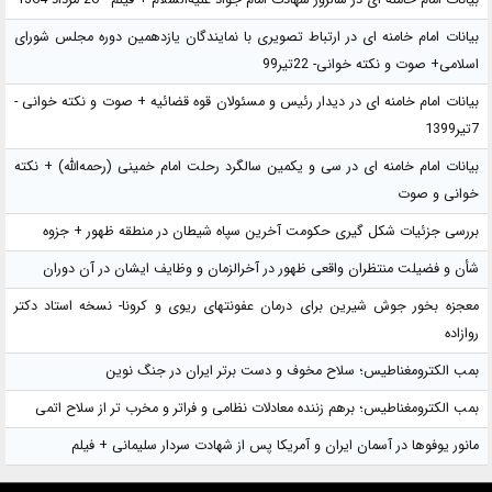
بیانات امام خامنه ای در سالروز شهادت امام جواد علیه‌السلام + فیلم - 26 مرداد 1364
بیانات امام خامنه ای در ارتباط تصویری با نمایندگان یازدهمین دوره مجلس شورای
اسلامی+ صوت و نکته خوانی- 22تیر99
بیانات امام خامنه ای در دیدار رئیس و مسئولان قوه قضائیه + صوت و نکته خوانی -
7تیر1399
بیانات امام خامنه ای در سی و یکمین سالگرد رحلت امام خمینی (رحمه‌الله) + نکته
خوانی و صوت
بررسی جزئیات شکل گیری حکومت آخرین سپاه شیطان در منطقه ظهور + جزوه
شأن و فضیلت منتظران واقعی ظهور در آخرالزمان و وظایف ایشان در آن دوران
معجزه بخور جوش شیرین برای درمان عفونتهای ریوی و کرونا- نسخه استاد دکتر
روازاده
بمب الکترومغناطیس؛ سلاح مخوف و دست برتر ایران در جنگ نوین
بمب الکترومغناطیس؛ برهم زننده معادلات نظامی و فراتر و مخرب تر از سلاح اتمی
مانور یوفوها در آسمان ایران و آمریکا پس از شهادت سردار سلیمانی + فیلم