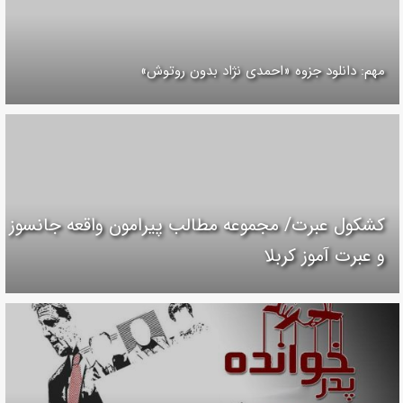
مهم: دانلود جزوه «احمدی نژاد بدون روتوش»
کشکول عبرت/ مجموعه مطالب پیرامون واقعه جانسوز
و عبرت آموز کربلا