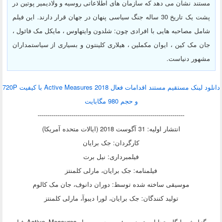
مستند نشان می دهد که سازمان های اطلاعاتی روسیه و ولادیمیر پوتین در
پشت یک تاریخ 30 ساله جنگ سیاسی پنهان در جهان قرار دارند. این فیلم
شامل مصاحبه هایی با افرادی چون: شلدون وایتهاوس ، مایکل مک فائول ،
جان مک کین ، ایوان مکملین ، هیلاری کلینتون و بسیاری از سیاستمداران
مشهور دنیاست.
دانلود لینک مستقیم مستند اقدامات فعال Active Measures 2018 با کیفیت 720P
و حجم 980 مگابایت
--------------------------------------------------------------------------
انتشار اولیه: 31 آگوست 2018 (ایالات متحده آمریکا)
کارگردان: جک برایان
فیلمبرداری: نیل برت
فیلمنامه: جک برایان، مارلی کلمنتز
موسیقی ساخته شده توسط: دوران دانوف، جان مک کالوم
تولید کنندگان: جک برایان، لورا دیبوآ، مارلی کلمنتز
به گزارش پایگاه تحلیلی تبیینی رئیس جمهور ما، Active Measures فیلمی