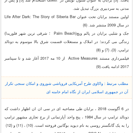
مدتی به سردبیری بزرگ تبدیل شد.
اولین مستند برایان تحت عنوان Life After Dark: The Story of Siberia Bar
در سال 2009 منتشر شد. (6)
جک و شلبی برایان در پالم ویچ(Palm Beach ؛ شرقی ترین شهر فلوریدا)
زندگی می کردند؛ در املاک و مستغلات قسمت شرق بالا موسوم به دونالد
ترامپ. (3)، (7) و (8)
فیلمبرداری مستند Active Measures از 10 مه 2017 آغاز شد و تا سپتامبر
2017 ادامه یافت.(9)
مطلب مرتبط : واکاوی طرح آمریکایی فروپاشی شوروی و امکان سنجی تکرار
آن در جمهوری اسلامی ایران از نگاه امام خامنه ای
در 6 آگوست 2018 ، برایان طی مصاحبه ای در سی ان ان اظهار داشت که
دونالد ترامپ در سال 1984 ، پنج واحد آپارتمانی از برج تجاری مشهور ترامپ
را به یک گانگستر روسی به نام دیوید بوگاتین فروخته است. (10) ، (11) و (12)