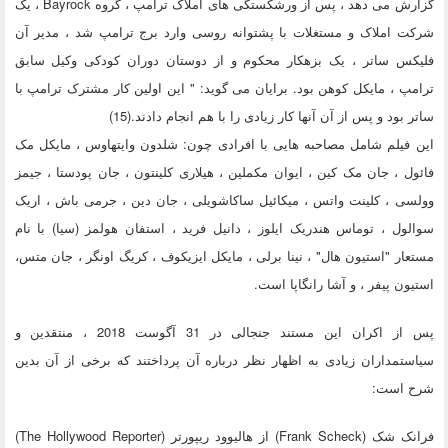
گزارش می دهد ، پس از ورشکستگی های املاک ترامپ ، گروه Bayrock ، یک
شرکت املاک و مستغلات با پشتوانه روسی وارد برج ترامپ شد ، مدیر آن
فلیکس ساتر ، یک بزهکار محکوم و از دوستان دوران کودکی وکیل سابق
ترامپ ، مایکل کوهن بود. برایان می گوید: " این اولین کار مشترک ترامپ با
ساتر بود و پس از آن آنها کار زیادی را با هم انجام دادند.(15)
این فیلم شامل مصاحبه هایی با افرادی چون: شلدون وایتهاوس ، مایکل مک
فائول ، جان مک کین ، ایوان مکملین ، هیلاری کلینتون ، جان پودستا ، جیمز
وولسی ، کلینت واتس ، میکائیل ساکاشویلی ، جان دین ، جرمی باش ، اریک
سوالول ، توماس هندریک ایلوز ، دانیل فرید ، استفان هولمز (سیا) با نام
مستعار "استیون هال" ، نینا برلی ، مایکل ایزیکوف ، کریگ اونگر ، جان متس،
استیون پیفر ، و آشا رانگاپا است.
پس از اکران این مستند جنجالی در 31 آگوست 2018 ، منتقدین و
سیاستمداران زیادی به اظهار نظر درباره آن پرداختند که برخی از آن بدین
شرح است:
فرانک شک (Frank Scheck) از هالیوود ریپورتر (The Hollywood Reporter)