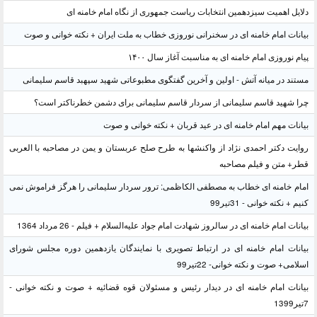
دلایل اهمیت سیزدهمین انتخابات ریاست جمهوری از نگاه امام خامنه ای
بیانات امام خامنه ای در سخنرانی نوروزی خطاب به ملت ایران + نکته خوانی و صوت
پیام نوروزی امام خامنه ای به مناسبت آغاز سال ۱۴۰۰
مستند در میانه آتش - اولین و آخرین گفتگوی مطبوعاتی شهید سپهبد قاسم سلیمانی
چرا شهید قاسم سلیمانی از سردار قاسم سلیمانی برای دشمن خطرناکتر است؟
بیانات مهم امام خامنه ای در عید قربان + نکته خوانی و صوت
روایت دکتر احمدی نژاد از واکنشها به طرح صلح عربستان و یمن در مصاحبه با العربی
قطر+ متن و فیلم مصاحبه
امام خامنه ای خطاب به مصطفی الکاظمی: ترور سردار سلیمانی را هرگز فراموش نمی
کنیم + نکته خوانی - 31تیر99
بیانات امام خامنه ای در سالروز شهادت امام جواد علیه‌السلام + فیلم - 26 مرداد 1364
بیانات امام خامنه ای در ارتباط تصویری با نمایندگان یازدهمین دوره مجلس شورای
اسلامی+ صوت و نکته خوانی- 22تیر99
بیانات امام خامنه ای در دیدار رئیس و مسئولان قوه قضائیه + صوت و نکته خوانی -
7تیر1399