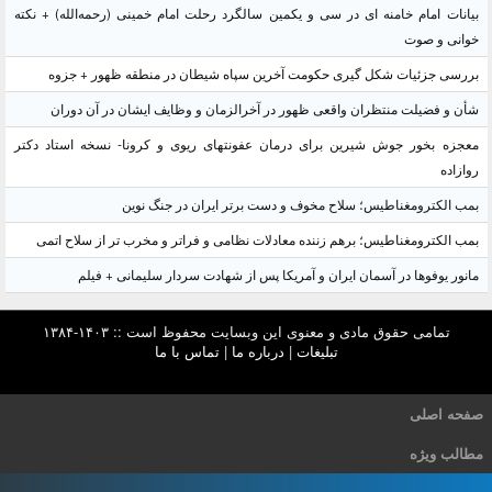
بیانات امام خامنه ای در سی و یکمین سالگرد رحلت امام خمینی (رحمه‌الله) + نکته
خوانی و صوت
بررسی جزئیات شکل گیری حکومت آخرین سپاه شیطان در منطقه ظهور + جزوه
شأن و فضیلت منتظران واقعی ظهور در آخرالزمان و وظایف ایشان در آن دوران
معجزه بخور جوش شیرین برای درمان عفونتهای ریوی و کرونا- نسخه استاد دکتر
روازاده
بمب الکترومغناطیس؛ سلاح مخوف و دست برتر ایران در جنگ نوین
بمب الکترومغناطیس؛ برهم زننده معادلات نظامی و فراتر و مخرب تر از سلاح اتمی
مانور یوفوها در آسمان ایران و آمریکا پس از شهادت سردار سلیمانی + فیلم
تمامی حقوق مادی و معنوی این وبسایت محفوظ است :: ۱۴۰۳-۱۳۸۴
تبلیغات
|
درباره ما
|
تماس با ما
صفحه اصلی
مطالب ویژه