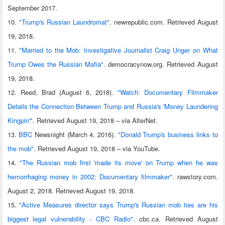
September 2017.
10.
"Trump's Russian Laundromat"
. newrepublic.com. Retrieved August
19, 2018.
11.
"Married to the Mob: Investigative Journalist Craig Unger on What
Trump Owes the Russian Mafia"
. democracynow.org. Retrieved August
19, 2018.
12. Reed, Brad (August 6, 2018).
"Watch: Documentary Filmmaker
Details the Connection Between Trump and Russia's 'Money Laundering
Kingpin'"
. Retrieved August 19, 2018 – via AlterNet.
13.
BBC
Newsnight (March 4, 2016).
"Donald Trump's business links to
the mob"
. Retrieved August 19, 2018 – via YouTube.
14.
"The Russian mob first 'made its move' on Trump when he was
hemorrhaging money in 2002: Documentary filmmaker"
. rawstory.com.
August 2, 2018. Retrieved August 19, 2018.
15.
"Active Measures director says Trump's Russian mob ties are his
biggest legal vulnerability - CBC Radio"
. cbc.ca. Retrieved August