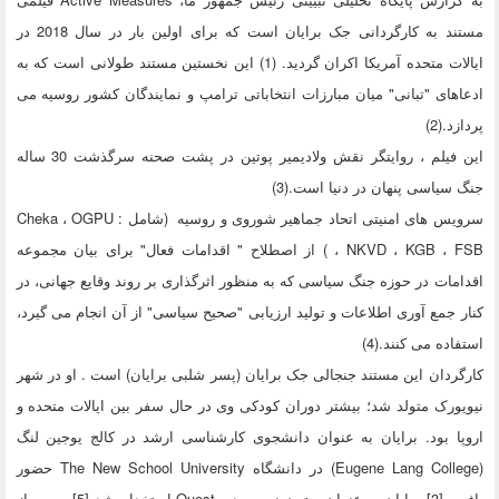
مستند به کارگردانی جک برایان است که برای اولین بار در سال 2018 در
ایالات متحده آمریکا اکران گردید. (1) این نخستین مستند طولانی است که به
ادعاهای "تبانی" میان مبارزات انتخاباتی ترامپ و نمایندگان کشور روسیه می
پردازد.(2)
این فیلم ، روایتگر نقش ولادیمیر پوتین در پشت صحنه سرگذشت 30 ساله
جنگ سیاسی پنهان در دنیا است.(3)
سرویس های امنیتی اتحاد جماهیر شوروی و روسیه (شامل : Cheka ، OGPU
، NKVD ، KGB ، FSB ) از اصطلاح " اقدامات فعال" برای بیان مجموعه
اقدامات در حوزه جنگ سیاسی که به منظور اثرگذاری بر روند وقایع جهانی، در
کنار جمع آوری اطلاعات و تولید ارزیابی "صحیح سیاسی" از آن انجام می گیرد،
استفاده می کنند.(4)
کارگردان این مستند جنجالی جک برایان (پسر شلبی برایان) است . او در شهر
نیویورک متولد شد؛ بیشتر دوران كودكی وی در حال سفر بین ایالات متحده و
اروپا بود. برایان به عنوان دانشجوی کارشناسی ارشد در کالج یوجین لنگ
(Eugene Lang College) در دانشگاه The New School University حضور
یافت. [3] برایان به عنوان ستون نویس در Quest استخدام شد [5] و پس از