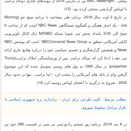
پیشتر ، BBC Newsnight نیز در مارس 2016 از پیوندهای تجاری دونالد ترامپ
با اوباش گزارشی منتشر کرده بود. (13)
در تاریخ 2 اوت سال 2018، برایان طی مصاحبه با برنامه صبح جو (Morning
Joe - یک اخبار هفتگی و گفتگوی صبحگاهی NBC News است که از ساعت 6
صبح الی 9:00 بامداد پخش می شود) شبکه MSNBC (یک کانال تلویزیونی
کابلی آمریکایی متعلق به NBCUniversal News Group است که پوشش NBC
News و همچنین گزارشگری و تفسیر سیاسی خود را درباره وقایع جاری ارائه
می دهد.) ادعا کرد که دونالد ترامپ پس از ورشکستگی املاک ترامپ(Trump
properties) در سال 1990 به پول های روسی متوسل شده که این موضوع
گرفتن وام از بانك های آمریكایی را سخت كرد ؛ اما ترامپ ، تنها در حدود سال
2002 ، شروع به درگیری با اعضای اوباش روسیه کرد.(14)
مطلب مرتبط : کلیپ طرحی برای ایران - براندازی نرم جمهوری اسلامی با
تکرار مراحل سقوط شوروی
در 8 مه، 2018، برنامه روز ششم رادیو سی بی سی در قسمت 388 خود نیز