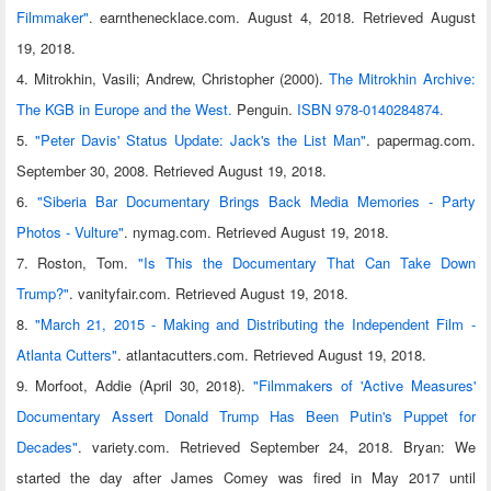
Filmmaker"
. earnthenecklace.com. August 4, 2018. Retrieved August
19, 2018.
4. Mitrokhin, Vasili; Andrew, Christopher (2000).
The Mitrokhin Archive:
The KGB in Europe and the West.
Penguin.
ISBN 978-0140284874.
5.
"Peter Davis' Status Update: Jack's the List Man"
. papermag.com.
September 30, 2008. Retrieved August 19, 2018.
6.
"Siberia Bar Documentary Brings Back Media Memories - Party
Photos - Vulture"
. nymag.com. Retrieved August 19, 2018.
7. Roston, Tom.
"Is This the Documentary That Can Take Down
Trump?"
. vanityfair.com. Retrieved August 19, 2018.
8.
"March 21, 2015 - Making and Distributing the Independent Film -
Atlanta Cutters"
. atlantacutters.com. Retrieved August 19, 2018.
9. Morfoot, Addie (April 30, 2018).
"Filmmakers of 'Active Measures'
Documentary Assert Donald Trump Has Been Putin's Puppet for
Decades"
. variety.com. Retrieved September 24, 2018. Bryan: We
started the day after James Comey was fired in May 2017 until