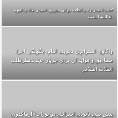
کتاب احمدی‌نژاد و انقلاب جهانی پيش‌رو -احمدي نجاد و الثورة
العالمیة المقبلة
واکاوی استراتژِی تحریف امام، چگونگی اجرا،
مصادیق و فواید آن برای جریان تجدیدنظرطلب
انقلاب اسلامی
پیش بینی نابودی اسرائیل در تورات/ آرماگدون،