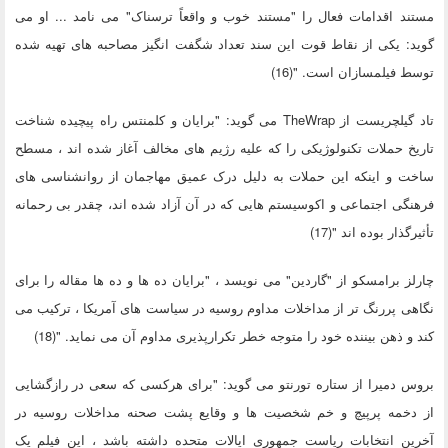
مستند اقدامات فعال را "مستند خوب و واقعاً ترسناک" می نامد ... او می
گوید: یکی از نقاط قوت این سند تعداد شگفت انگیز مصاحبه های تهیه شده
توسط فیلمسازان است. "(16)
تاد گیلچریست از TheWrap می گوید: "برایان و کلمنتس راه پیچیده شناخت
تاریخ حملات تکنولوژیکی را که علیه رژیم های مخالف آغاز شده اند ، مسطح
ساخت و اینکه این حملات به دلیل درک عمیق مهاجمان از روانشناسی های
فرهنگی اجتماعی و اکوسیستم هایی که در آن آزاد شده اند، چقدر بی رحمانه
تأثیرگذار بوده اند "(17)
چارلز برامسكو ​​از "گاردین" می نویسد ، "برایان ده ها و ده ها مقاله را برای
نگاهی پررنگ تر از مداخلات مداوم روسیه در سیاست های آمریکا ، تركیب می
كند و ذهن بیننده خود را متوجه خطر تکرارپذیری مداوم آن می نماید. "(18)
بروس دمیرا از ستاره تورنتو می گوید: "برای هرکسی که سعی در رازگشایی
از دخمه پرپیچ و خم شخصیت ها و وقایع پشت صحنه مداخلات روسیه در
آخرین انتخابات ریاست جمهوری ایالات متحده داشته باشد ، این فیلم یک