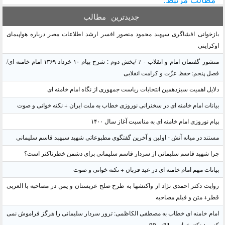
جدیدترین
مطالب
بازخوانی افشاگری سپهبد محمود منصور افسر ارشد اطلاعات مصر درباره هواپیمای
اوکراینی
منشور گفتمان امام و انقلاب - 7 /بخش دوم : شرح پیام ۱۰ خرداد ۱۳۶۹ امام خامنه ای/
فصل پنجم: حفظ عزّت و کرامت انقلابی
دلایل اهمیت سیزدهمین انتخابات ریاست جمهوری از نگاه امام خامنه ای
بیانات امام خامنه ای در سخنرانی نوروزی خطاب به ملت ایران + نکته خوانی و صوت
پیام نوروزی امام خامنه ای به مناسبت آغاز سال ۱۴۰۰
مستند در میانه آتش - اولین و آخرین گفتگوی مطبوعاتی شهید سپهبد قاسم سلیمانی
چرا شهید قاسم سلیمانی از سردار قاسم سلیمانی برای دشمن خطرناکتر است؟
بیانات مهم امام خامنه ای در عید قربان + نکته خوانی و صوت
روایت دکتر احمدی نژاد از واکنشها به طرح صلح عربستان و یمن در مصاحبه با العربی
قطر+ متن و فیلم مصاحبه
امام خامنه ای خطاب به مصطفی الکاظمی: ترور سردار سلیمانی را هرگز فراموش نمی
کنیم + نکته خوانی - 31تیر99