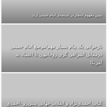
تبیین مفهوم انتظار در اندیشه‌ی امام خمینی (ره)
بازخوانی یک پیام بسیار مهم/موضع امام خمینی
درمقابل اشرافی گری روحانیون تا اعتماد به
آمریکا
کتاب احمدی‌نژاد و انقلاب جهانی پيش‌رو -احمدي