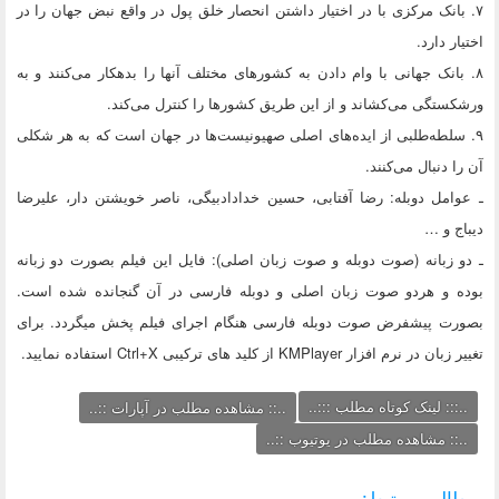
۷. بانک‌ مرکزی با در اختیار داشتن انحصار خلق پول در واقع نبض جهان را در
اختیار دارد.
۸. بانک جهانی با وام دادن به کشورهای مختلف آنها را بدهکار می‌کنند و به
ورشکستگی می‌کشاند و از این طریق کشورها را کنترل می‌کند.
۹. سلطه‌طلبی از ایده‌های اصلی صهیونیست‌ها در جهان است که به هر شکلی
آن را دنبال می‌کنند.
ـ عوامل دوبله: رضا آفتابی، حسین خدادادبیگی، ناصر خویشتن دار، علیرضا
دیباج و …
ـ دو زبانه (صوت دوبله و صوت زبان اصلی): فایل این فیلم بصورت دو زبانه
بوده و هردو صوت زبان اصلی و دوبله فارسی در آن گنجانده شده است.
بصورت پیشفرض صوت دوبله فارسی هنگام اجرای فیلم پخش میگردد. برای
تغییر زبان در نرم افزار KMPlayer از کلید های ترکیبی Ctrl+X استفاده نمایید.
..::: لینک کوتاه مطلب :::..
..:: مشاهده مطلب در آپارات ::..
..:: مشاهده مطلب در یوتیوب ::..
مطالب مرتبط: