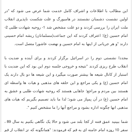
این مطالب با اطلاعات و اشراف کامل خدمت شما عرض می شود که "در
اولین نشست دشمنان نشستند در هامبورگ و علت شکست ناپذیری انقلاب
ملت ایران را بررسی کردند و دو علت مشخص شد 1- روحیه شهادت طلبی 2-
امام حسین (ع)؛ اعتراف کردند که این جماعت(مسلمانان) ریشه امام حسینی
دارند "و هر جریانی از اینها به امام حسین و نهضت عاشورا متصل است.
مجددا نشستی دوم را در اسرائیل برگزار کردند و برای آینده و ضدیت با
انقلاب طرح ریزی کردند "نتیجه و خروجی جلسه دوم این بود که این ضدیت با
استبار از کانال شیعه ها بیشتر صورت میگیرد و این شیعه ها دو بال دارند یک
امام حسین (ع) و یکی مراجع و این حلقه های مذهبی و هیات ها واسطه ای
هستند بین مردم و مراجع؛ جاهایی هستند که روحیه شهادت طلبی و عشق به
امام حسین (ع) در آن پمپاژ می شود؛ لذا ما باید تصمیم بگیریم که هیات های
مذهبی انها چگونه اداره بشود و مراجع آنها را ما مشخص کنیم ".
شما ببینید عمق فتنه از کجا بلند می شود و حالا یک نگاهی بکنیم به سال 89 ،
سفر 10 روزه امام خامنه ای به قم که فرمودند: "همانگونه که تز انقلاب از قم