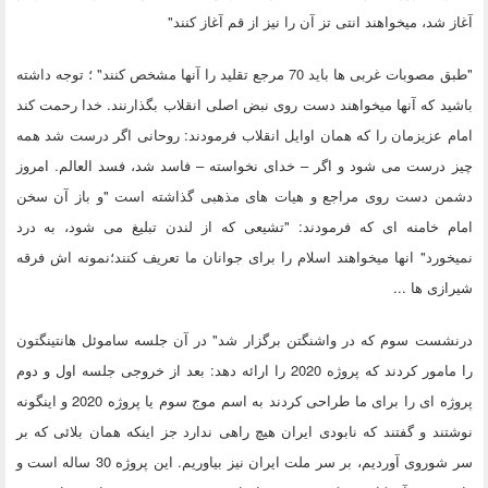
آغاز شد، میخواهند انتی تز آن را نیز از قم آغاز کنند"
"طبق مصوبات غربی ها باید 70 مرجع تقلید را آنها مشخص کنند" ؛ توجه داشته
باشید که آنها میخواهند دست روی نبض اصلی انقلاب بگذارنند. خدا رحمت کند
امام عزیزمان را که همان اوایل انقلاب فرمودند: روحانى اگر درست شد همه
چیز درست مى شود و اگر – خداى نخواسته – فاسد شد، فسد العالم. امروز
دشمن دست روی مراجع و هیات های مذهبی گذاشته است "و باز آن سخن
امام خامنه ای که فرمودند: "تشیعی که از لندن تبلیغ می شود، به درد
نمیخورد" انها میخواهند اسلام را برای جوانان ما تعریف کنند؛نمونه اش فرقه
شیرازی ها ...
درنشست سوم که در واشنگتن برگزار شد" در آن جلسه ساموئل هانتینگتون
را مامور کردند که پروژه 2020 را ارائه دهد: بعد از خروجی جلسه اول و دوم
پروژه ای را برای ما طراحی کردند به اسم موج سوم یا پروژه 2020 و اینگونه
نوشتند و گفتند که نابودی ایران هیچ راهی ندارد جز اینکه همان بلائی که بر
سر شوروی آوردیم، بر سر ملت ایران نیز بیاوریم. این پروژه 30 ساله است و