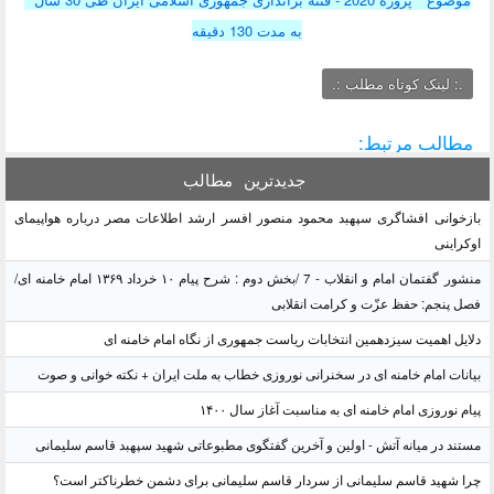
به مدت 130 دقیقه
.: لینک کوتاه مطلب :.
مطالب مرتبط:
جدیدترین
مطالب
بازخوانی افشاگری سپهبد محمود منصور افسر ارشد اطلاعات مصر درباره هواپیمای
اوکراینی
منشور گفتمان امام و انقلاب - 7 /بخش دوم : شرح پیام ۱۰ خرداد ۱۳۶۹ امام خامنه ای/
فصل پنجم: حفظ عزّت و کرامت انقلابی
دلایل اهمیت سیزدهمین انتخابات ریاست جمهوری از نگاه امام خامنه ای
بیانات امام خامنه ای در سخنرانی نوروزی خطاب به ملت ایران + نکته خوانی و صوت
پیام نوروزی امام خامنه ای به مناسبت آغاز سال ۱۴۰۰
مستند در میانه آتش - اولین و آخرین گفتگوی مطبوعاتی شهید سپهبد قاسم سلیمانی
چرا شهید قاسم سلیمانی از سردار قاسم سلیمانی برای دشمن خطرناکتر است؟