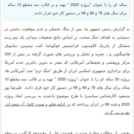
ساله ای را با عنوان "پروژه 2020 " تهیه و در قالب سه مقطع 10 ساله
برای سال های 78 و 88 و 98 در دستور کار خود قرار دادند.
به گزارش رئیس جمهور ما، پس از جنگ تحمیلی و عدم موفقیت دشمن در
دستیابی به اهداف جنگ سخت، بر اساس نتایج تحقیقات میدانی یک تیم زبده
متشکل از پاتریک کلاوسون، فرانسیس فوکویاما، کنت تیمرمن، ساموئل
هانتینگتون و... تجزیه و تحلیل و بررسی های صورت گرفته در بیش از 300
مرکز پژوهشی و تحقیقاتی آمریکایی که منجر به تدوین دکترین جدید آمریکا
برای براندازی جمهوری اسلامی ایران از طریق "جنگ نرم" شد؛ آمریکایی ها،
پروژه 30 ساله ای را با عنوان "پروژه 2020 " تهیه و در قالب سه مقطع 10
ساله برای سال های 78 و 88 و 98 در دستور کار خود قرار دادند. علیرضا پور
مسعود (کارشناس سیاسی) با طرح موضوع یادشده به بررسی ابعاد پروژه
2020 و فتنه 98 در ایران پرداخته که
در ادامه فیلم و صوت کامل آن سخنرانی
تقدیم می گردد.
بخشی از مطالب مطرح شده در قسمت اول از مجموعه 8 کلیپ مربوطه