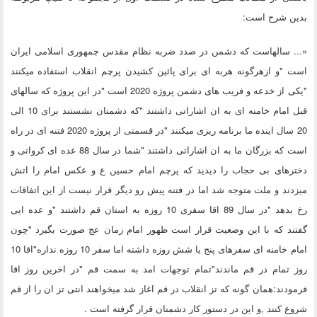
بدین شرح است:
«... سالهاست که دشمن در صدد ضربه نظام مقدس جمهوری اسلامی ایران
است "و ازهرگونه هربه ای برای پائین کشیدن پرچم انقلاب استفاده میکنند
"یکی از خدعه و فریب های دشمن پروژه 2020 است "در این پروژه که سالهای
قبل امام خامنه ای به ان اشاراتی داشتند "که دشمنان نشستند برای 10 الی
20 سال اینده ما برنامه ریزی میکنند "در قسمتی از پروژه 2020 فتنه ای در راه
است که بزرگان ما به ان اشاراتی داشتند "شما در سال 88 عده ای کرواتی و
دخترهای بی حجاب را دیدید که پرچم امام حسین ع و عکس امام را اتش
میزدند و ملت متوجه شد اما در فتنه پیش رو دیگر قرار نیست از این اتفاقات
رخ بدهد "در سال 89 اقا سفری 10 روزه به استان قم داشتند "و عده ایی
گفتند که با این وضعیت قرار است ظهور امام زمان عج صورت بگیرد "چون
امام خامنه ای سفرهای پنج یا شش روزه داشته اما سفر 10 روزه نداره"اقا 10
روز تمام در قم ماندند"تمام توجهات امد به سمت قم "در اخرین روز اقا
فرمودند:همان گونه که تز انقلاب در قم اغاز شد میخواهند انتی تز ان را از قم
شروع کنند ,و این در دستور کار دشمنان قرار گرفته است .