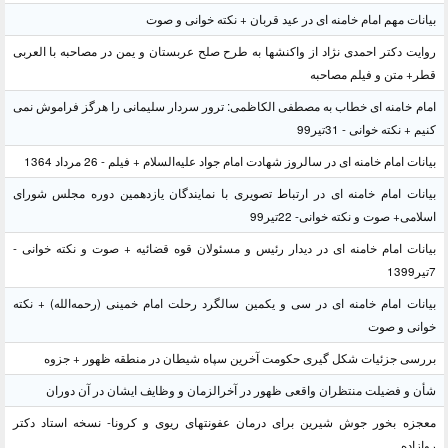
بیانات مهم امام خامنه ای در عید قربان + نکته خوانی و صوت
روایت دکتر احمدی نژاد از واکنشها به طرح صلح عربستان و یمن در مصاحبه با العربی
قطر+ متن و فیلم مصاحبه
امام خامنه ای خطاب به مصطفی الکاظمی: ترور سردار سلیمانی را هرگز فراموش نمی
کنیم + نکته خوانی - 31تیر99
بیانات امام خامنه ای در سالروز شهادت امام جواد علیه‌السلام + فیلم - 26 مرداد 1364
بیانات امام خامنه ای در ارتباط تصویری با نمایندگان یازدهمین دوره مجلس شورای
اسلامی+ صوت و نکته خوانی- 22تیر99
بیانات امام خامنه ای در دیدار رئیس و مسئولان قوه قضائیه + صوت و نکته خوانی -
7تیر1399
بیانات امام خامنه ای در سی و یکمین سالگرد رحلت امام خمینی (رحمه‌الله) + نکته
خوانی و صوت
بررسی جزئیات شکل گیری حکومت آخرین سپاه شیطان در منطقه ظهور + جزوه
شأن و فضیلت منتظران واقعی ظهور در آخرالزمان و وظایف ایشان در آن دوران
معجزه بخور جوش شیرین برای درمان عفونتهای ریوی و کرونا- نسخه استاد دکتر
روازاده