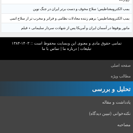
بمب الکترومغناطیس؛ سلاح مخوف و دست برتر ایران در جنگ نوین
بمب الکترومغناطیس؛ برهم زننده معادلات نظامی و فراتر و مخرب تر از سلاح اتمی
مانور یوفوها در آسمان ایران و آمریکا پس از شهادت سردار سلیمانی + فیلم
تمامی حقوق مادی و معنوی این وبسایت محفوظ است :: ۱۴۰۳-۱۳۸۴
تبلیغات
|
درباره ما
|
تماس با ما
صفحه اصلی
مطالب ویژه
تحلیل و بررسی
یادداشت و مقاله
نکته‌خوانی (تبیین دیدگاه)
مصاحبه