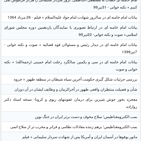
کنیم + نکته خوانی - 31تیر99
بیانات امام خامنه ای در سالروز شهادت امام جواد علیه‌السلام + فیلم - 26 مرداد 1364
بیانات امام خامنه ای در ارتباط تصویری با نمایندگان یازدهمین دوره مجلس شورای
اسلامی+ صوت و نکته خوانی- 22تیر99
بیانات امام خامنه ای در دیدار رئیس و مسئولان قوه قضائیه + صوت و نکته خوانی -
7تیر1399
بیانات امام خامنه ای در سی و یکمین سالگرد رحلت امام خمینی (رحمه‌الله) + نکته
خوانی و صوت
بررسی جزئیات شکل گیری حکومت آخرین سپاه شیطان در منطقه ظهور + جزوه
شأن و فضیلت منتظران واقعی ظهور در آخرالزمان و وظایف ایشان در آن دوران
معجزه بخور جوش شیرین برای درمان عفونتهای ریوی و کرونا- نسخه استاد دکتر
روازاده
بمب الکترومغناطیس؛ سلاح مخوف و دست برتر ایران در جنگ نوین
بمب الکترومغناطیس؛ برهم زننده معادلات نظامی و فراتر و مخرب تر از سلاح اتمی
مانور یوفوها در آسمان ایران و آمریکا پس از شهادت سردار سلیمانی + فیلم