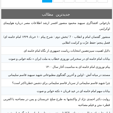
جدیدترین
مطالب
بازخوانی افشاگری سپهبد محمود منصور افسر ارشد اطلاعات مصر درباره هواپیمای
اوکراینی
منشور گفتمان امام و انقلاب - 7 /بخش دوم : شرح پیام ۱۰ خرداد ۱۳۶۹ امام خامنه ای/
فصل پنجم: حفظ عزّت و کرامت انقلابی
دلایل اهمیت سیزدهمین انتخابات ریاست جمهوری از نگاه امام خامنه ای
بیانات امام خامنه ای در سخنرانی نوروزی خطاب به ملت ایران + نکته خوانی و صوت
پیام نوروزی امام خامنه ای به مناسبت آغاز سال ۱۴۰۰
مستند در میانه آتش - اولین و آخرین گفتگوی مطبوعاتی شهید سپهبد قاسم سلیمانی
چرا شهید قاسم سلیمانی از سردار قاسم سلیمانی برای دشمن خطرناکتر است؟
بیانات مهم امام خامنه ای در عید قربان + نکته خوانی و صوت
روایت دکتر احمدی نژاد از واکنشها به طرح صلح عربستان و یمن در مصاحبه با العربی
قطر+ متن و فیلم مصاحبه
امام خامنه ای خطاب به مصطفی الکاظمی: ترور سردار سلیمانی را هرگز فراموش نمی