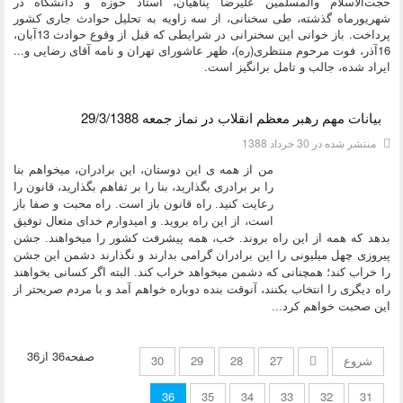
حجت‌الاسلام والمسلمين علیرضا پناهیان، استاد حوزه و دانشگاه در
شهریورماه گذشته، طی سخنانی، از سه زاویه به تحلیل حوادث جاری کشور
پرداخت. باز خوانی این سخنرانی در شرایطی که قبل از وقوع حوادث 13آبان،
16آذر، فوت مرحوم منتظری(ره)، ظهر عاشورای تهران و نامه آقای رضایی و...
ایراد شده، جالب و تامل برانگیز است.
بیانات مهم رهبر معظم انقلاب در نماز جمعه 29/3/1388
منتشر شده در 30 خرداد 1388
من از همه‏ ى این دوستان، این برادران، میخواهم بنا
را بر برادرى بگذارید، بنا را بر تفاهم بگذارید، قانون را
رعایت كنید. راه قانون باز است. راه محبت و صفا باز
است، از این راه بروید. و امیدوارم خداى متعال توفیق
بدهد كه همه از این راه بروند. خب، همه پیشرفت كشور را میخواهند. جشن
پیروزى چهل میلیونى را این برادران گرامى بدارند و نگذارند دشمن این جشن
را خراب كند؛ همچنانى كه دشمن میخواهد خراب كند. البته اگر كسانى بخواهند
راه دیگرى را انتخاب بكنند، آنوقت بنده دوباره خواهم آمد و با مردم صریحتر از
این صحبت خواهم كرد...
صفحه36 از36
شروع
27
28
29
30
36
35
34
33
32
31