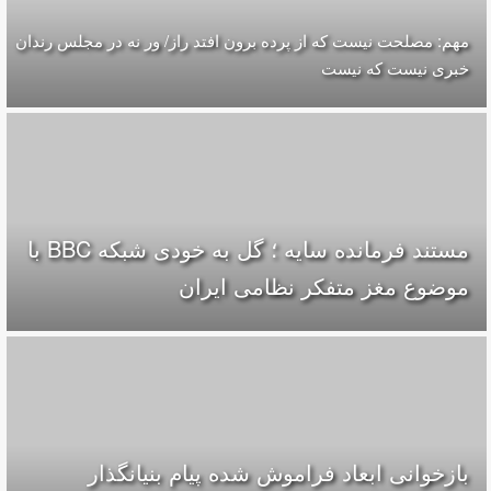
مهم: مصلحت نیست که از پرده برون افتد راز/ ور نه در مجلس رندان
خبری نیست که نیست
مستند فرمانده سایه ؛ گل به خودی شبکه BBC با
موضوع مغز متفکر نظامی ایران
بازخوانی ابعاد فراموش شده پیام بنیانگذار