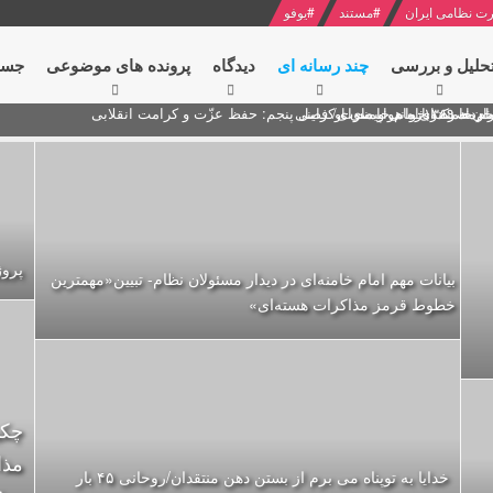
ت نظامی ایران
#
مستند
#
یوفو
حلیل و بررسی
چند رسانه ای
دیدگاه‌
پرونده های موضوعی
جست
ام خامنه ای
ران + نکته خوانی و صوت
 مصر درباره هواپیمای اوکراینی
پروژه 2020 - فتنه براندازی جمهور
بیانات مهم امام خامنه‌ای در دیدار مسئولان نظام- تبیین«مهمترین
خطوط قرمز مذاکرات هسته‌ای»
چکی
مذا
خدایا به توپناه می برم از بستن دهن منتقدان/روحانی ۴۵ بار