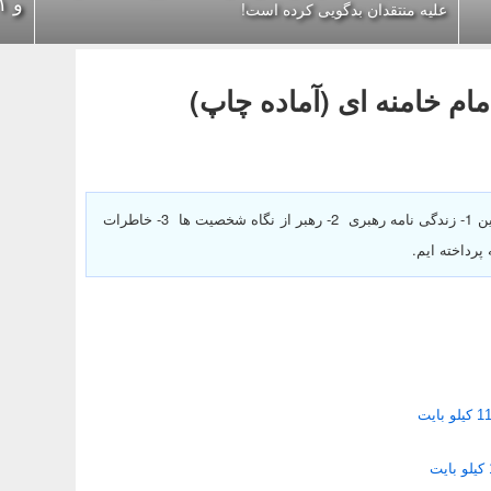
و ۱+۵
علیه منتقدان بدگویی کرده است!
این پست به دانلود و مطالعه 5 کتاب کوتاه پیرامون امام خامنه ای با عناوین 1- زندگی نامه رهبری 2- رهبر از نگاه شخصيت ها 3- خاطرات