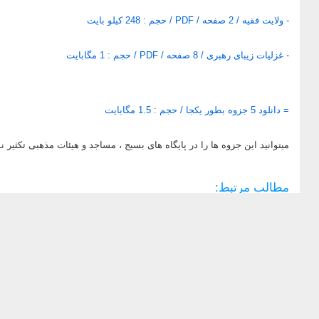
- ولايت فقيه / 2 صفحه / PDF / حجم : 248 کیلو بایت
- غزليات زيبای رهبری / 8 صفحه / PDF / حجم : 1 مگابایت
= دانلود 5 جزوه بطور یکجا / حجم : 1.5 مگابایت
ميتوانيد اين جزوه ها را در پايگاه های بسيج ، مساجد و هيئات مذهبی تكثير نما
مطالب مرتبط: