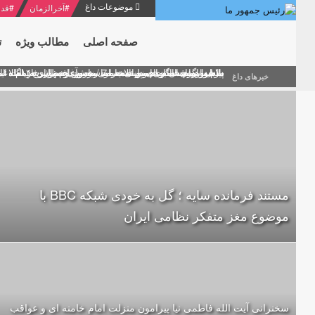
موضوعات داغ
#
آخرالزمان
#
قدر
صفحه اصلی
مطالب ویژه
ت
منشور گفتمان امام و انقلاب - 7 /بخش دوم : شرح پیام ۱۰ خرداد ۱۳۶۹ امام خامنه ای/ فصل پنجم: حفظ عزّت و کرامت انقلابی
پیام نوروزی امام خامنه ای به مناسبت آغاز سال ۱۴۰۰
دلایل اهمیت سیزدهمین انتخابات ریاست جمهوری از نگاه ام
بیانات امام خامنه ای در سخنرانی نوروزی خطاب به ملت ای
بازخوانی افشاگری سپهبد محمود منصور افسر ارشد اطلاعات
خبرهای داغ
مستند فرمانده سایه ؛ گل به خودی شبکه BBC با
موضوع مغز متفکر نظامی ایران
سخنرانی آیت الله فاطمی نیا پیرامون منزلت امام خامنه ای و عواقب