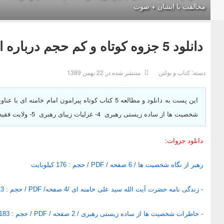
مخالفت با ایشان + صوت
دانلود 5 جزوه كوتاه و كم حجم درباره امام خامنه ای (آماده چاپ)
دسته:
کتاب و بولتن
منتشر شده در 22 بهمن 1389
شخصيت ها از ساده زيستی رهبری 4- غزليات زيبای رهبری 5- ولايت فقيه پرداخته ایم.
دانلود جزوات:
رهبر از نگاه شخصيت ها / 6 صفحه / PDF / حجم : 176 کیلوبایت
- زندگی نامه حضرت آيت الله سيد علی خامنه ای /4 صفحه/ PDF / حجم : 113 کیلو بایت
- خاطرات شخصيت ها از ساده زيستی رهبری / 2 صفحه / PDF / حجم : 183 كيلو بايت