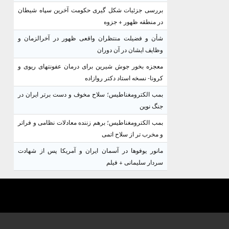
بررسی جزئیات شکل گیری حکومت آخرین سپاه شیطان
در منطقه ظهور + جزوه
شأن و فضیلت منتظران واقعی ظهور در آخرالزمان و
وظایف ایشان در آن دوران
معجزه بخور جوش شیرین برای درمان عفونتهای ریوی و
کرونا- نسخه استاد دکتر روازاده
بمب الکترومغناطیس؛ سلاح مخوف و دست برتر ایران در
جنگ نوین
بمب الکترومغناطیس؛ برهم زننده معادلات نظامی و فراتر
و مخرب تر از سلاح اتمی
مانور یوفوها در آسمان ایران و آمریکا پس از شهادت
سردار سلیمانی + فیلم