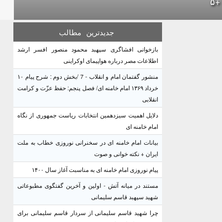
جدیدترین
مطالب
بازخوانی افشاگری سپهبد محمود منصور افسر ارشد
اطلاعات مصر درباره هواپیمای اوکراینی
منشور گفتمان امام و انقلاب - 7 /بخش دوم : شرح پیام ۱۰
خرداد ۱۳۶۹ امام خامنه ای/ فصل پنجم: حفظ عزّت و کرامت
انقلابی
دلایل اهمیت سیزدهمین انتخابات ریاست جمهوری از نگاه
امام خامنه ای
بیانات امام خامنه ای در سخنرانی نوروزی خطاب به ملت
ایران + نکته خوانی و صوت
پیام نوروزی امام خامنه ای به مناسبت آغاز سال ۱۴۰۰
مستند در میانه آتش - اولین و آخرین گفتگوی مطبوعاتی
شهید سپهبد قاسم سلیمانی
چرا شهید قاسم سلیمانی از سردار قاسم سلیمانی برای