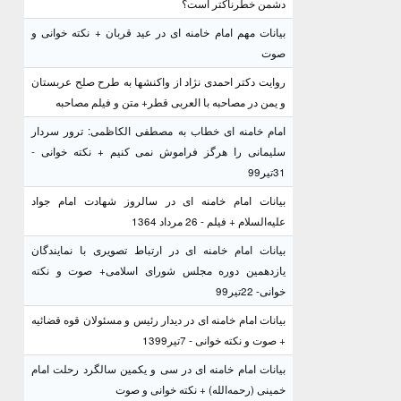
دشمن خطرناکتر است؟
بیانات مهم امام خامنه ای در عید قربان + نکته خوانی و
صوت
روایت دکتر احمدی نژاد از واکنشها به طرح صلح عربستان
و یمن در مصاحبه با العربی قطر+ متن و فیلم مصاحبه
امام خامنه ای خطاب به مصطفی الکاظمی: ترور سردار
سلیمانی را هرگز فراموش نمی کنیم + نکته خوانی -
31تیر99
بیانات امام خامنه ای در سالروز شهادت امام جواد
علیه‌السلام + فیلم - 26 مرداد 1364
بیانات امام خامنه ای در ارتباط تصویری با نمایندگان
یازدهمین دوره مجلس شورای اسلامی+ صوت و نکته
خوانی- 22تیر99
بیانات امام خامنه ای در دیدار رئیس و مسئولان قوه قضائیه
+ صوت و نکته خوانی - 7تیر1399
بیانات امام خامنه ای در سی و یکمین سالگرد رحلت امام
خمینی (رحمه‌الله) + نکته خوانی و صوت