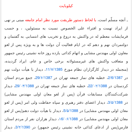
کیلوبایت
چه مسلّم است،
با لحاظ دستور طریقت مورد نظر امام جامعه
مبنی بر نهی
ایراد تهمت و افتراء علی الخصوص نسبت به مسئولین،
، و
حسب
یشات معظم له در واکنش به دروغ و تخریب های انتسابی به گفتمان و
تمردان نهم و دهم
که در ایام فعالیت آن دولت ها و به ویژه پس از لغو
ن اولی مهندس مشایی و اتهام کذائی یازده روز خانه نشینی رئیس جمهور
تعاقب واکنش های غیرمسئولانه برخی خاص و عام، ایراد گردیده
،
مله
در دیدار کارگزاران نظام مورخ
11/۷/1385
، دیدار با هیأت دولت نهم
2/6/138
، خطبه های
نماز جمعه تهران در
29/۶/1387
، جمع مردم استان
تان در‌
22/۰۲/1388
، خطبه های
نماز جمعه تهران در
29/۰۳/1388
، دیدار
ت‌کنندگان مسابقات‌ قرآن (پس از لغو معان اولی مهندس مشایی)
3/۵/138
، دیدار اعضای دفتر رهبری و سپاه حفاظت ولی امر (پس از لغو
ن اولی مهندس مشایی) در
5/۵/1388
، دیدار با هیأت دولت دهم(پس از لغو
ن اولی مهندس مشایی) در
۱6/۰۶/1388
، دیدار هزاران نفر از مردم استان
س(پس از ادعای کذائی خانه نشینی رئیس جمهور) در
3/۲/1390
، دیدار