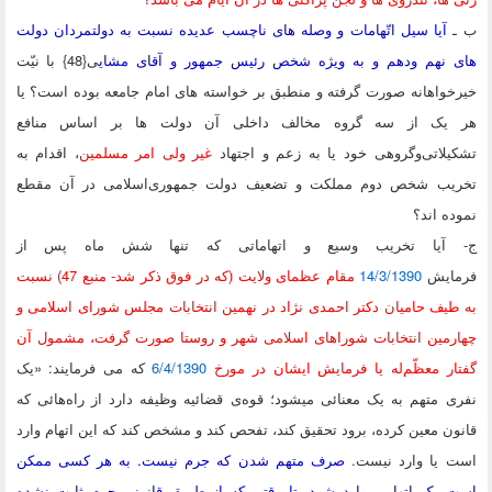
آیا سیل اتّهامات و وصله های ناچسب عدیده نسبت به دولتمردان دولت
 نهم ودهم و به ویژه شخص رئیس جمهور و آقای مشای
ی{48} با نیّت
واهانه صورت گرفته و منطبق بر خواسته های امام جامعه بوده است؟ یا
یک از سه گروه مخالف داخلی آن دولت ها بر اساس منافع
لاتی‌و‌گروهی خود یا به زعم و اجتهاد
غیر ولی امر مسلمین
، اقدام به
یب شخص دوم مملکت و تضعیف دولت جمهوری‌اسلامی در آن مقطع
ه اند؟
آیا تخریب وسیع و اتهاماتی که تنها شش ماه پس از
ایش
14/3/1390
مقام عظمای ولایت (که در فوق ذکر شد- منبع 47) نسبت
یف حامیان دکتر احمدی نژاد در نهمین انتخابات مجلس شورای اسلامی و
رمین انتخابات شوراهای اسلامی شهر و روستا صورت گرفت، مشمول آن
ر معظّم‌له یا فرمایش ایشان در مورخ
6/4/1390
که می فرمایند: «یک
 متهم به یک معنائی میشود؛ قوه‌ی قضائیه وظیفه دارد از راه‌هائی که
ن معین کرده، برود تحقیق کند، تفحص کند و مشخص کند که این اتهام وارد
 یا وارد نیست.
صرف متهم شدن که جرم نیست. به هر کسی ممکن
 یک اتهامی وارد شود. تا وقتی که از طریق قانونی جرم ثابت نشده