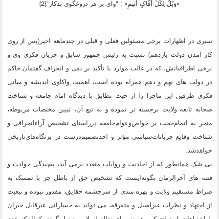
«وَیْلٌ لِکُلِّ أَفَّاکٍ أَثیمٍ» : "واى بر هر دروغگوى بدکار"{2}
 در اظهارات برخی مسئولین فعلی و قبلی در چندماهه اخیر(پس از روی
 آمدن دولت یازدهم) نسبت به رئیس جمهور سابق و جریان فکری وی و
 اطرافیانش، که در غالب موارد با تأکید بر نفی و انحراف گفتمان حاکم
ولت های نهم و دهم همراه بوده است، اهمیت واکاوی اندیشه و مبانی
 طرفین این ماجرا را از حیث تطابق با دیدگاه امام جامعه و شناخت
ه تابعه ولایت برجسته تر نموده و به تبع آن، تبیین مختصات مربوطه،
 به اتمام‌حجت بر خواص‌وعوام‌جامعه درراستای تشخیص آراء‌انحرافی و
ت وقایع جریانات‌سیاسی مؤثر و اخذتصمیم‌درست در بزنگاه‌های‌تاریخی
هدشد.
ک همانطور که از احادیث و روایات متعدد برمی آید، پیچیدگی حوادث و
ه های آخرالزمان بگونه‌ایست که تشخیص حق از باطل جز با تمسک به
 مستقیم ولایت و بهره مندی از سرچشمه حقایق، مقدور نبوده و تبعیت
جتهاد و نظرات غیراصیل و متفرقه، می تواند به خساراتی غیرقابل جبران
شتباهات استراتژیک پرهزینه برای نظام اسلامی تبدیل گردد. کما‌اینکه عدم