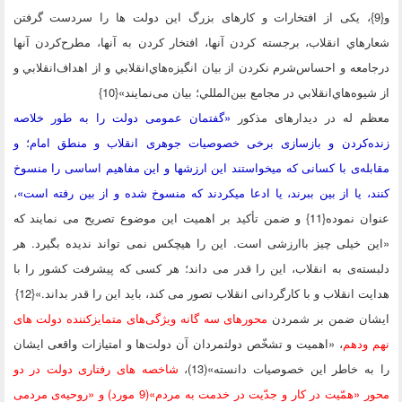
{9}، یکی از افتخارات و کارهای بزرگ این دولت ها را سردست گرفتن
هاي انقلاب، برجسته کردن آنها، افتخار کردن به آنها، مطرح‌کردن آنها
معه و احساس‌شرم نکردن از بيان انگيزه‌هاي‌انقلابي و از اهداف‌انقلابي و
يوه‌هاي‌انقلابي در مجامع بين‌المللي؛ بیان می‌نمایند»{10}
م له در دیدارهای مذکور
«گفتمان عمومی دولت را به طور خلاصه
ه‌کردن و بازسازی برخی خصوصیات جوهری انقلاب و منطق امام؛ و
له‌ی با کسانی که میخواستند این ارزشها و این مفاهیم اساسی را منسوخ
، یا از بین ببرند، یا ادعا میکردند که منسوخ شده و از بین رفته است»
،
عنوان نموده{11} و ضمن تأکید بر اهمیت این موضوع تصریح می نمایند که
 خیلی چیز باارزشی است. اين را هيچكس نمى تواند نديده بگيرد. هر
ته‌ى به انقلاب، اين را قدر می داند؛ هر كسى كه پيشرفت كشور را با
ت انقلاب و با كارگردانى انقلاب تصور می كند، بايد اين را قدر بداند.»{12}
ان ضمن بر شمردن
محورهای سه گانه ویژگی‌های متمایزکننده دولت های
ودهم
، «اهمیت و تشخّص دولتمردان آن دولت‌ها و امتیازات واقعی ایشان
ه خاطر این خصوصیات دانسته»(13)،
شاخصه های رفتاری دولت در دو
 «همّيت در کار و جدّيت در خدمت به مردم»
(9 مورد)
و «روحيه‌ى مردمى