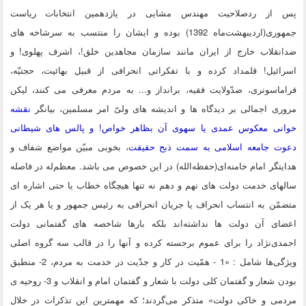
از ردصلاحیت مهندس مشایی در یازدهمین انتخابات ریاست
جمهوری(اردیبهشت‌ماه 1392) بوده و ایشان را منتسب به سرشاخه های
نقلاب خارج از ایران مانند سازمان مجاهدین خلق!، اشرف پهلوی! و
ئیل! قلمداد کرده و با تفکراتی انحرافی از قبیل بهائیت، حجتیّه،
اسونری، ضدّولایت فقیه، برانداز و... به مردم معرفی می کنند، لیکن
ی اجمالی بر دیدگاه ها و اندیشه های ولیّ امر مسلمین، بیانگر
نقشه
نی معکوس عمدی یا سهوی آن بظاهر خواص! و پالس های شیطانی
ت جامعه اسلامی به سمت ذبح حقیقت
، بخوبی مبیّن مواضع شفاف و
تگر امام خامنه‌ای(حفظه‌الله) در این خصوص می باشد. معظم‌له در فاصله
ای خدمت دولت های نهم و دهم نه تنها هیچگاه خطاب یا حتی اشاره ای
ّن به انتساب انحراف یا جریان انحرافی به رئیس جمهور و یا هر یک از
ای آن دولت ها نداشته‌اند بلکه بارها شاخصه های گفتمانی دولت
ی‌نژاد را برای عموم برجسته کرده و آنها را در قالب سه گروه اصلی
ویژگی‌ها شامل : «1 - همّيت در کار و جدّيت در خدمت به مردم، 2- منطبق
بودن شعار و گفتمان كلى دولت با شعار و گفتمان امام و انقلاب و 3- روحيه ى
مى و خاكى دولت» متذکر می‌گردند؛ که مهمترین این تذکرات در خلال