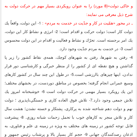
اكى دولت»
(8 مورد)
را به عنوان رویکردی بسیار مهم در حرکت دولت به
ذیل معرفی می نمایند:
 محور «همّيت در کار و جدّيت در خدمت به مردم» :
1- اين دولت، واقعاً يك
دولت كار است؛ دولت حركت و اقدام است؛ 2- انرژى و نشاطِ كار اين دولت،
مر برجسته است. تحرّك و نشاط و فعاليت و اقدام در اين دولت محسوس
دّيت وجود دارد.
 رفتن به شهرها، رفتن به شهرهاى كوچك، همه‌ى نقاط كشور را زير پا
تن و هيچ نقطه اى از كشور را از منظر خبرگى و كارشناسى دور قرار
ندادن، اينها چيزهاى باارزشى است.5- در طول اين چند سال در كشور كارهاى
ع عمرانى انجام گرفته؛ بخصوص در مناطق دوردست، در بخشهاى مختلف؛
اين يك رويكرد بسيار مهمى در حركت دولت است 6- خوشبختانه امروز يك
تلاش جمعى وجود دارد.7- تلاش فوق العاده کاری و خستگي‌ناپذيری ؛ دولت
 و دولت دهم شناخته شده به پركارى، پشتكار و خسته نشدن؛ هشت سال
کار و تلاش منجر به کارهاي خوب با تحمل زحمات شبانه روزي. 8- پیشرفت
 توجه کشور در زمینه های مختلف به ویژه در زمينه ى علم و فناورى، به
اذعان رصدكنندگان جهانى 9- حجم کار بسيار بالا و پرشتاب رئيس جمهور و