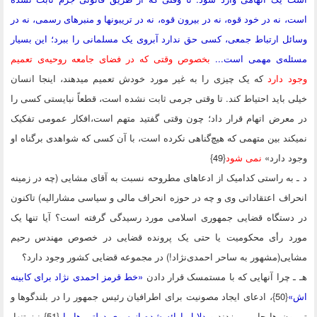
 نه در خود قوه، نه در بیرون قوه، نه در تریبونها و منبرهای رسمی، نه در
ل ارتباط جمعی، کسی حق ندارد آبروی یک مسلمانی را ببرد؛ این بسیار
له‌ی مهمی است...
بخصوص وقتی که در فضای جامعه روحیه‌ی تعمیم
 دارد
که یک چیزی را به غیر مورد خودش تعمیم میدهند، اینجا انسان
 باید احتیاط کند. تا وقتی جرمی ثابت نشده است، قطعاً نبایستی کسی را
عرض اتهام قرار داد؛ چون وقتی گفتید متهم است،افکار عمومی تفکیک
ند بین متهمی که هیچ‌گناهی نکرده است، با آن کسی که شواهدی برگناه او
 دارد»
نمی شود
{49}
به راستی کدامیک از ادعاهای مطروحه نسبت به آقای مشایی (چه در زمینه
اف اعتقاداتی وی و چه در حوزه انحراف مالی و سیاسی مشارالیه) تاکنون
دستگاه قضایی جمهوری اسلامی مورد رسیدگی گرفته است؟ آیا تنها یک
د رأی محکومیت یا حتی یک پرونده قضایی در خصوص مهندس رحیم
ی(مشهور به ساحر احمدی‌نژاد!) در مجموعه قضایی کشور وجود دارد؟
 چرا آنهایی که با مستمسک قرار دادن
«خط قرمز احمدی نژاد برای کابینه
{50}، ادعای ایجاد مصونیت برای اطرافیان رئیس جمهور را در بلندگوها و
ون ها جار می زدند و
دلایل ارائه شده از سوی دولتی ها را
{51} نیز تنها،