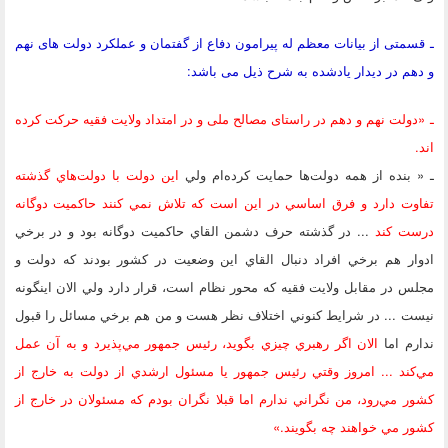
متی از بیانات معظم له پیرامون دفاع از گفتمان و عملکرد دولت های نهم
م در دیدار یادشده به شرح ذیل می باشد:
ولت نهم و دهم در راستای مصالح ملی و در امتداد ولایت فقیه حرکت کرده
بنده از همه دولت‌ها حمايت كرده‌ام ولي
اين دولت با دولت‌هاي گذشته
وت دارد و فرق اساسي در اين است كه تلاش نمي كنند حاكميت دوگانه
ت كند
... در گذشته حرف دشمن القاي حاكميت دوگانه بود و در برخي
ر هم برخي افراد دنبال القاي اين وضعيت در كشور بودند كه دولت و
 در مقابل ولايت فقيه كه محور نظام است، قرار دارد ولي الان اينگونه
 ... در شرايط كنوني اختلاف نظر هست و من هم برخي مسائل را قبول
م اما
الان اگر رهبري چيزي بگويد، رئيس جمهور مي‌پذيرد و به آن عمل
ند ... امروز وقتي رئيس جمهور يا مسئول ارشدي از دولت به خارج از
 مي‌رود، من نگراني ندارم اما قبلا نگران بودم كه مسئولان در خارج از
 مي خواهند چه بگويند.»