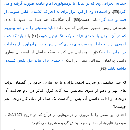
ه انحرافی وی که در تقابل با ترمینولوژی امام جامعه صورت گرفته و می
{88}
، و
استفاده وی از این ابزار برای به انحراف کشیدن افکار عمومی از
 و فتنه گران
باید جست{89}
؛ آن هنگامیکه هم صدا می شود با ندای
نی رئیس جمهور اسرائیل که می نالد: «
باید وضعیتی را به وجود بیاوریم
ر آن، بودن با احمدی نژاد به یک ننگ تبدیل شود
»{90}
یا
«نباید گذاشت
ی نژاد به خاطر مصیبت های زیادی که بر سر ملت ایران آورد! از مجازات
مان بماند»
{91}
و یا همراهی می کند با ضجّه حاصل از استیصال معاون
 پارلمان اسرائیل مبنی بر اینکه
«احمدی نژاد نباید حق نفس کشیدن
ه باشد»
{92}
علل دشمنی و تخریب احمدی‌نژاد و یا به عبارتی جامع تر، گفتمان دولت
 نهم و دهم از سوی مخالفین سه گانه فوق الذکر در ایام فعالیت آن
ت‌ها و ادامه داشتن آن پس از گذشت یک سال از پایان کار دولت دهم
ت؟
ابتدای این سخن را با مروری بر درس‌هایی از قرآن که در تاریخ 3/2/1371 با
ع «آبرو» از صدا و سیما پخش گردیده شروع می کنیم: