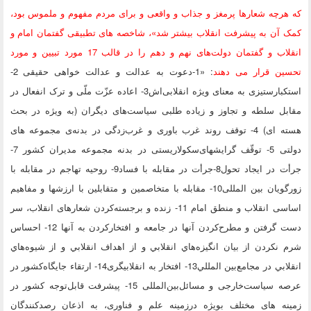
رچه شعارها پرمغز و جذاب و واقعی و برای مردم مفهوم و ملموس بود،
آن به پیشرفت انقلاب بیشتر شد»،
شاخصه های تطبیقی گفتمان امام و
انقلاب و گفتمان دولت‌های نهم و دهم را در قالب 17 مورد تبیین و مورد
ین قرار می دهند
: «1-دعوت به عدالت و عدالت خواهی حقیقی 2-
استکبارستیزی به معنای ویژه انقلابی‌اش3- اعاده عزّت ملّی و ترک انفعال در
بل سلطه و تجاوز و زیاده طلبی سیاست‌های دیگران (به ویژه در بحث
هسته ای) 4- توقف روند غرب باوری و غرب‌زدگی در بدنه‌ی مجموعه های
دولتی 5- توقّف گرایشهای‌سکولاریستی در بدنه مجموعه مدیران کشور 7-
جرأت در ايجاد تحول8-جرأت در مقابله با فساد9- روحيه‌ تهاجم در مقابله‌ با
زورگويان بين المللى10- مقابله با متخاصمین و متقابلین با ارزشها و مفاهيم
اساسى انقلاب و منطق امام 11- زنده و برجسته‌کردن شعارهای انقلاب، سر
دست گرفتن و مطرح‌کردن آنها در جامعه و افتخارکردن به آنها 12- احساس
نکردن از بيان انگيزه‌هاي انقلابي و از اهداف انقلابي ‌و از شيوه‌هاي
انقلابي در مجامع‌بين المللي13- افتخار به انقلابيگرى14- ارتقاء جايگاه‌كشور در
عرصه سياست‌خارجى و مسائل‌بين‌‌المللى 15- پیشرفت قابل‌توجه کشور در
نه های مختلف بویژه درزمينه علم و فناورى، به اذعان رصدكنندگان