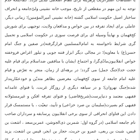
 به این مهم در مقطعی از تاریخ، موجب خانه نشینی ولیّ‌جامعه و انحراف
ار اصیل حکومت اسلامی گشته (خانه نشینی أمیرالمؤمنین)؛ زمانی دیگر،
ی برای ایجاد تفرقه در بین خواص و مدافعان ولایت، توجیهی برای شورش
همان و نهایتاً وسیله ای برای فرصت سوزی در حکومت اسلامی و تحمیل
 شرایط ناخواسته به امام‌المسلمین قرارگرفته(در صفین و جنگ امام
ع) با معاویه)؛ در مجالی دیگر ابزار فتنه جویی و تبلور اغراض فروخفته
 انقلابیون‌مادّی‌گرا، و اجتماع ایشان با منافقین ضداسلام برای قیام علیه
خدا(جنگ جمل) می گردد؛ در برهه‌ای از زمان، منجر به تعرّض و قیام
 امام‌ جامعه از سوی کج‌فهمان، مغرضین بظاهر متدیّن و خودعمّارپندار
جنگ نهروان)؛ و در سیاهه دیگری از روزگار غربت، با فتوای عامدانه
ی معتمد و دنیاپرست(شریح‌قاضی) و فتوای تفرقه افکن و غیرمسئولانه
ی کم بصیرت(سلیمان بن صرد خزاعی) و تأیید، تبعیّت ، یا مستمسک قرار
 این فتاوای انحرافی از سوی برخی انقلابیون پرسابقه و سرداران صاحب
جامعه اسلامی (در گروه اول: شمربن ذی‌الجوشن، عمربن‌سعد ، اشعث بن
، شبث بن ربعى، عمرو بن حريث، حجار بن ابجر، قيس بن اشعث، يزيد
ارث، عروة بن قيس و ...؛ و در گروه دوم: توّابین جامانده از کربلا)