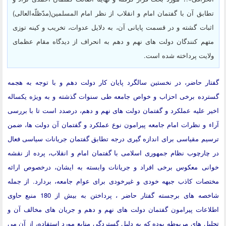
ابق آن با گفتمان امام و انقلاب از نظر امام المسلمین(مدّظلّه‌العالی)
بات گشته و در قسمت پایانی آن، به دلایل عدوات، تخریب و کینه توزی
هم کنندگان دولت های نهم و دهم به انحراف از دیدگاه مقام عظمای
ایت پرداخته شده است.
ر حاضر، در نخستین سالگرد پایان کار دولت دهم و با توجه به هجمه
رده برخی احزاب و خواص جامعه طی سنوات گذشته و به ویژه یکساله
 علیه عملکرد و گفتمان دولت های نهم و دهم، درصدد است تا با بررسی
 و نظرات امام جامعه پیرامون نوع عملکرد و گفتمان آن دولت ها، ضمن
م مقیاسی برای اندازه گیری درجه تطابق گفتمان جریانات سیاسی فعال
ارچوب نظام جمهوری اسلامی با گفتمان امام و انقلاب، پرده از نقشه
نی معکوس برخی افراد و جریانات وابسته به ایشان، درخصوص ارائه
صات کاذب جبهه خودی و غیرخودی برای عوام جامعه، بردارد. از جمله
شاخصه های برجسته گفتار حاضر ، پرداختن به بیش از 180 منبع حاوی
اعات پیرامون گفتمان دولت های نهم و دهم و جریان های مخالف آن و
ل های مربوطه بوده که به دلیل گستردگی منابع مورد استفاده، از آن می