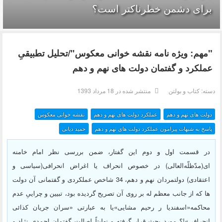
ای دشمن خطرناکتر است؟
هم: ویژه نامه نقشه خوانی معکوس"/تحلیل تطبیقیِ
لکرد و گفتمان دولت های نهم و دهم
:
کتاب و بولتن
منتشر شده در 18 مرداد 1393
ت های نهم و دهم
عملکرد دولت های نهم و دهم
نقشه خوانی معکوس
خ به شبهات پیرامون عملکرد دولت های نهم و دهم
حمید دیانی
 قسمت اول و دوم این گفتار، ضمن بررسی نظر امام خامنه
(مدّظلّه‌العالی) در خصوص انحراف یا اغراض انحرافی(سیاسی و
اعتقادی) دولتمردان نهم و دهم، 34 شاخص عملکردی و گفتمانی آن دولت
 که از جانب معظم له بر روی آن تصریح گردیده بود، تبیین و
چراییِ عدم
اکمه«اسفندیا ر رحیم مشایی»یا به عبارتی «سران جریان کذائی
حرافی»!؟ مورد بحث قرار گرفته و نهایتاً اصالت گفتمان احمدی نژاد و