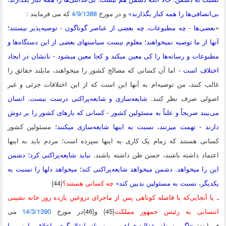
نصافی‌ها را همه کنار بگذارند»
و در مورخ
4/9/1388
که می فرمایند :
ی‌ها - چه مطبوعات، چه بعضی از عناصر گوناگون - توصیه‌پذیر نیستند؛
 از ما توصیه نمیخواهند؛ معلوم نیست سیاستهای بعضی از این دستگاه‌ها و
عات و رسانه‌ها را کی معین میکند و کجا معین میشود - نانشان در ایجاد
لاف است -
اما آن کسانی که مصالح کشور را میخواهند، مایلند حقائق را
 کنند، من توصیه‌ام به آنها این است که از این اختلافات جزئی و غیر
لی صرف نظر کنند.
شایعه‌سازی و شایعه‌پراکنی درست نیست. انسان
یند صریحاً و علناً به مسئولین کشور - کسانی که بارهای کشور را بر دوش
د - تهمت میزنند، نسبت به اینها شایعه‌سازی میکنند؛
مسئولین کشور
ی هستند که زمام یک کاری به اینها سپرده است؛ مردم باید به اینها
اد داشته باشند، حسن ظن داشته باشند.
نباید شایعه‌پراکنی کرد؛ دشمن
را میخواهد. دشمن میخواهد شایعه‌پراکنی کند؛ میخواهد دلها را نسبت به
گر، نسبت به مسئولین بدبین کند»
چه کسانی هستند؟
{44}
 آنجایی‌که
با فاصله کوتاهی پس از
ماجرای دروغین یازده روز خانه نشینی
سابی به رئیس جمهور
مملکت
{45} و{46}در مورخ
14/3/1390
می
یند:
«اگر به نام عدالت‌خواهی و به نام انقلابیگری، اخلاق را زیر پا