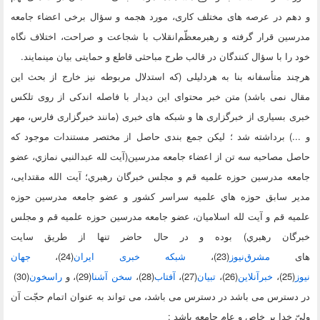
هم در عرصه های مختلف کاری، مورد هجمه و سؤال برخی اعضاء جامعه
ین قرار گرفته و رهبرمعظّم‌انقلاب با شجاعت و صراحت، اختلاف نگاه
را با سؤال کنندگان در قالب طرح مباحثی قاطع و حمایتی بیان مینمایند.
د متأسفانه بنا به هردلیلی (که استدلال مربوطه نیز خارج از بحث این
 نمی باشد) متن خبر محتوای این دیدار با فاصله اندکی از روی تلکس
 بسیاری از خبرگزاری ها و شبکه های خبری (مانند خبرگزاری فارس، مهر
..) برداشته شد ؛ لیکن جمع بندی حاصل از مختصر مستندات موجود که
 مصاحبه سه تن از اعضاء جامعه مدرسین(آيت لله عبدالنبي نمازي، عضو
ه مدرسين حوزه علميه قم و مجلس خبرگان رهبري؛ آیت الله مقتدایی،
ر سابق حوزه هاي علميه سراسر کشور و عضو جامعه مدرسين حوزه
ه قم و آيت لله اسلامیان، عضو جامعه مدرسين حوزه علميه قم و مجلس
گان رهبري) بوده و در حال حاضر تنها از طریق
سایت
ی
مشرق‌نیوز
(23)
،
شبکه خبری ایران
(24)
،
جهان
(25)
،
خبرآنلاین
(26)
،
تبیان
(27)
،
آفتاب
(28)
،
سخن آشنا
(29)
، و
راسخون
(30)
دسترس می باشد
در دسترس می باشد، می تواند به عنوان اتمام حجّت آن
 خدا بر خاص و عام جامعه باشد :