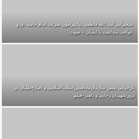
رانی آیت الله فاطمی نیا پیرامون منزلت امام خامنه ای و
اقب مخالفت با ایشان + صوت
خوانی نقش سازمان‌مجاهدین‌انقلاب‌اسلامی و اصلاح‌طلبان در
رشهیدان رجایی و باهنر+فیلم