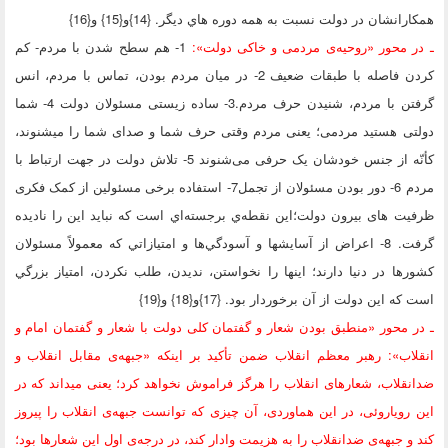
انشان در دولت نسبت به همه دوره هاي ديگر. {14}و{15} و{16}
 محور «روحيه‌ى مردمى و خاكى دولت»:
1- هم سطح شدن با مردم- کم
کردن فاصله با طبقات ضعیف 2- در میان مردم بودن، تماس با مردم، انس
گرفتن با مردم، شنیدن حرف مردم.3- ساده زیستی مسئولان دولت 4- شما
تی هستید مردمی؛ یعنی مردم وقتی حرف شما و صدای شما را میشنوند،
کأنّه از جنس خودشان یک حرفی می‌شنوند 5- تلاش دولت در جهت ارتباط با
مردم 6- دور بودن مسئولان از تجمل7- استفاده برخی مسئولین از کمک فکری
ت های بیرون دولت؛اين نقطه‌ي برجسته‌اي است که نبايد اين را ناديده
گرفت. 8- اعراض از آسايشها و آسودگي‌ها و امتيازاتي که معمولاً مسئولان
ها در دنيا دارند؛ اينها را نخواستن، نديدن، طلب نکردن، امتياز بزرگي
ه اين دولت از آن برخوردار بود. {17}و{18} و{19}
 محور «منطبق بودن شعار و گفتمان كلى دولت با شعار و گفتمان امام و
اب»: رهبر معظم انقلاب
ضمن تأکید بر اینکه «جبهه‌ی مقابل انقلاب و
قلاب، شعارهای انقلاب را هرگز فراموش نخواهد کرد؛ یعنی میداند که در
رویاروئی، در این هماوردی، آن چیزی که توانست جبهه‌ی انقلاب را پیروز
و جبهه‌ی ضدانقلاب را به هزیمت وادار کند، در درجه‌ی اول این شعارها بود؛