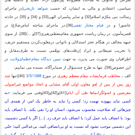
سی، اعتقادی و مالی به ایشان، که حسب
شواهد تاریخی
(در ماجرای
ت نبی مکرّم اسلام{32}
و سایر پیامبران الهی{33} و {34} و {35} در حادثه
ورا و در
قیام مختار ثقفی
{36}
،در ماجرای مباحثه امام‌رضا(ع) در
أمون، در زمان ریاست ‌جمهوری مقام‌معظم‌رهبری{37}
و ...){38}، از سوی
 مخالف در هنگام عجز استدلالی و ناتوانی درمغلوب‌کردن مستقیم حریف،
تخریب شیطانی و ایراد إن‌قلت‌های توهّمی نسبت به طرف‌مقابل و
افیان وی صورت می پذیرد، به جهت
تبیین دیدگاه مقام‌عظمای‌ولایت
در
به طرح چندسؤال از ضمایرآگاه، بسنده می نماییم:
 ـ
مخاطب فرمایشات مقام معظم رهبری
در مورخ
3/5/1388
{40}(تنها
چند
 پس از پس از لغو معاون اولی آقای مشایی و اتخاذ مواضع غیراصولی
ضین و اصولگرانماها طی آن ایام
){41}و{42}و{43}وقتی می فرمایند:
«به
نباید بیهوده تهمت زد؛ کسی را نباید به خاطر یک امر، از همه‌ی آن
ائی که صلاحیت محسوب می‌شود، انسان او را نفی بکند. با انصاف باید
 با انصاف باید عمل کرد؛ با انصاف باید حرف زد. (...) اگر با کسی دشمنید،
دشمنی موجب نشود که نسبت به او بی‌انصافی کنید، بی‌عدالتی کنید؛ حتّی
 به دشمن؛ حالا آنکه دشمن هم نیست. بی‌عدالتی‌ها را همه کنار بگذارند؛