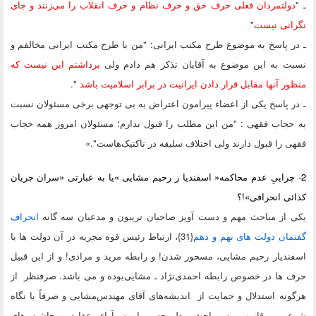
ولتمردان فعلی حرف حق و حرف نظام و حرف انقلاب را می‌زنند و جای
انی نیست
"
 پاسخ به موضوع طرح مکتب ایرانی: "من با طرح مکتب ایرانی مخالفم و
ت به این موضوع به آقایان تذکر هم دادم ولی
برداشتم این نیست که
ر آنها مقابل قرار دادن ایرانیت در برابر اسلامیت باشد
".
 پاسخ یکی از اعضاء پیرامون اعتراض به بی ‌توجهی برخی مسئولان نسبت
جاب فقهی : "من این مطلب را قبول ندارم؛ مسئولان امروز همه حجاب
 را قبول دارند ولی اختلاف سلیقه در تاکتیک‌هاست".»
چراییِ عدم محاکمه« اسفندیا ر رحیم مشایی »یا به عبارتی «سران جریان
ی انحرافی»!؟
 از مباحث مهم و دست آویز صاحبان تریبون و مدعیان سه گانه
انحراف
ان دولت های نهم و دهم
{31}
، ارتباط رئیس قوه مجریه در آن دولت ها با
دیار رحیم مشایی، مسحور شدن! و رابطه مرید و مرادی! و از این قبیل
 ها در خصوص رابطه
احمدی‌نژاد ـ مشایی
بوده و می باشد. صرفنظر از
نه استدلال و حمایت از اندیشه‌های آقای مهندس‌مشایی و صرفاً با نگاه
ی و قانونی به مباحث مطروحه پیرامون آراء، عقاید و حاشیه های