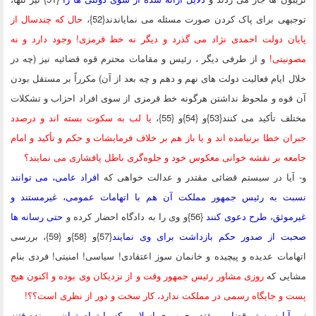
هی برای پاک کردن صورت مسئله می نمایاندند{52}،
حال که چندسال از
ان دولت احمدی نژاد می گذرد و دیگر نه خط قرمزی! وجود دارد و نه
یتی!
و از طرفی دیگر ، رئیس و مقامات محترم قوه قضائیه نیز (چه در
 ایام فعالیت دولت های نهم و دهم و چه بعد از آن) مکرراً بر مستقل بودن
وه و ملحوظ نداشتن هرگونه خط قرمزی از سوی افراد احزاب و تشکلات
تأکید می کنند{53}و {54}و {55}،
یا لب به سکوت بسته اند و درصدد
ن خطا برنیامده اند و یا باز هم بر خلاف فرمایشات و حکم و تأکید و امام
ه بر نقشه خوانی معکوس خود و جلوه‌گری باطل پافشاری می نمایند؟
آیا در سیستم قضائی مقتدر و عدالت خواهی که
افراد عامی، می توانند
ت به رئیس جمهور مملکت آن هم با اتهامات عمومی، غیرمستند و
وثق، طرح دعوی کنند
{56}و وی را به دادگاه احضار کرده و
حتی رسانه ها
ت از صدور حکم بازداشت برای وی نمایند
{57}و {58}و {59}، بررسی
مات عدیده و پیچیده و خانمان سوز اعتقادی! سیاسی! امنیتی! فردی بنام
یی که
روزی مشاور رئیس جمهور وقت و از نزدیکان وی بوده و اکنون هیج
و جایگاه رسمی در مملکت ندارد، کار سخت و دور از نظری است؟؟!
آیا سیستم قضایی مقتدر جمهوری اسلامی که با تمام توان، پرونده فتنه