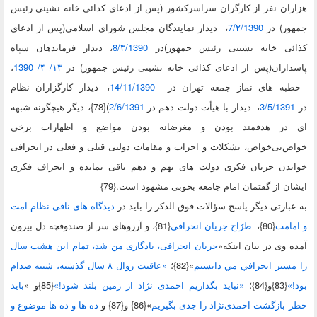
ان نفر از کارگران سراسرکشور (پس از ادعای کذائی خانه نشینی رئیس
ور) در
7/۲/1390
، دیدار نمایندگان مجلس شورای اسلامی(پس از ادعای
ئی خانه نشینی رئیس جمهور)در
8/۳/1390
، دیدار فرماندهان سپاه
داران(پس از ادعای کذائی خانه نشینی رئیس جمهور) در
۱۳/ ۴/ 1390
،
ه های نماز جمعه تهران در
14/11/1390
، دیدار كارگزاران نظام
3/5/139
، دیدار با هیأت دولت دهم در
2/6/1391
){
78}، دیگر هیچگونه شبهه
در هدفمند بودن و مغرضانه بودن مواضع و اظهارات برخی
‌بی‌خواص، تشکلات و احزاب و مقامات دولتی قبلی و فعلی در انحرافی
ندن جریان فکری دولت های نهم و دهم باقی نمانده و انحراف فکری
ن از گفتمان امام جامعه بخوبی مشهود است.{79}
بارتی دیگر پاسخ سؤالات فوق الذکر را باید در
دیدگاه های نافی نظام امت
امت
{80}
،
طرّاح جریان انحرافی
{81}
، و آرزوهای سر از صندوقچه دل بیرون
 وی در بیان اینکه«
جریان انحرافی، یادگاری من شد، تمام اين هشت سال
سير انحرافي مي دانستم
»{82}
؛
«عاقبت روال ٨ سال گذشته، شبیه صدام
»
{83}
و{84}
؛
«نباید بگذاریم احمدی نژاد از زمین بلند شود!»
{85}
و «
باید
بازگشت احمدی‌نژاد را جدی بگیریم
»{86}
و{87} و
ده ها و ده ها موضوع و