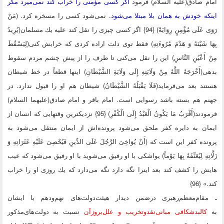
 صادق(علیه السلام) فرمود
اگر كسی مؤمنی را خراب كند نمی‌میرد مگر
ه خودش به همان بلا مبتلا می‌شود.
نمی‌شود كسی را مسخره كرد. (مَنْ
رَوَى عَلَى مُؤْمِنٍ رِوَایَةً) {94} اگر كسی چیزی را نقل كند علیه یك مسلمان(یُرِیدُ
ا شَیْنَهُ وَ هَدْمَ مُرُوءَتِهِ) فقط توی دلت اراده كردی كه خرابش كنی(لِیَسْقُطَ
 أَعْیُنِ النَّاسِ) این را نقل می‌كنی تا طرف را از پیش چشم مردم سقوط
أَخْرَجَهُ اللَّهُ مِنْ وَلَایَتِهِ إِلَى وَلَایَةِ الشَّیْطَانِ) اینها قطعاً در خط شیطان
د بعد می‌فرماید(فَلَا یَقْبَلُهُ الشَّیْطَانُ) شیطان هم او را قبول ندارد. در
 هم بسته باشد رسوایی است. امام باقر و امام صادق(علیهما السلام)
فرمودند(أَقْرَبُ مَا یَكُونُ الْعَبْدُ إِلَى الْكُفْرِ) {95} نزدیكترین وقتهایی كه انسان از
ن به دایره كفر ملحق می‌شود پرونده‌اش از ایمان منتقل می‌شود به
ه كفر این است كه (أَنْ یُوَاخِیَ الرَّجُلَ عَلَى الدِّینِ فَیُحْصِیَ عَلَیْهِ عَثَرَاتِهِ وَ
اتِهِ لِیُعَنِّفَهُ بِهَا یَوْماً) یواشكی با او رفیق می‌شوید با او رفیق می‌شود كه عیب
 را كشف كند بعد اینرا نگه دارد نگه می‌دارد كه یك روزی او را خراب
{96}
قام‌معظم‌رهبری درضمن دیدار هیئت‌دولت‌های نهم‌و‌دهم با ایشان
کالبدشکافی مبانی‌نقد‌و‌تخریب و علل‌بروز‌آن
نسبت ‌به دولت‌های‌مذکور