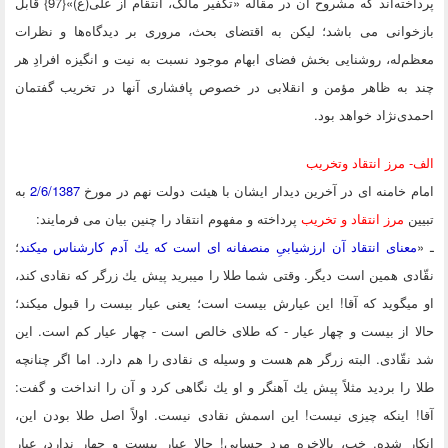
پرداخته‌اند که مشروح آن در مقاله «تکفیر مالک، انتقام از علی(ع)»{97} قابل
خوانی می باشد؛ لیکن به اقتضای بحث، مروری بر دیدگاه‌ها و نظرات
‌له، روشنایی بخش فضای ابهام موجود نسبت به نیت و انگیزه افرادِ هر
 به ظاهر مؤمن و انقلابی در خصوص پافشاری آنها در تخریب گفتمان
ی‌نژاد خواهد بود.
 مرز انتقاد وتخریب
 خامنه ای در آخرین دیدار ایشان با هیئت دولت نهم در مورخ
2/6/1387
به
ن
مرز انتقاد و تخريب
پرداخته و مفهوم انتقاد را چنین بیان می فرمایند:
عناى انتقاد آن ارزشيابىِ منصفانه اى است كه يك آدم كارشناس ميكند
؛
دى همين است ديگر. وقتى شما طلا را ميبريد پيش يك زرگر كه نقادى كند،
يگويد كه آقا! اين عيارش بيست است؛ يعنى عيار بيست را قبول ميكند؛
 از بيست و چهار عيار - كه طلاى خالص است - چهار عيار كم است. اين
قّادى. البته زرگر هم هست و وسيله ى نقادى را هم دارد. اما اگر چنانچه
را برديد مثلاً پيش يك آهنگر و او يك نگاهى كرد و آن را انداخت و گفت:
 اينكه چيزى نيست! اين اسمش نقادى نيست. اولاً اصل طلا بودن اين،
ر شده. خب، بالاخره مرد حسابى! حالا عيار بيست و چهار ندارد، عيار