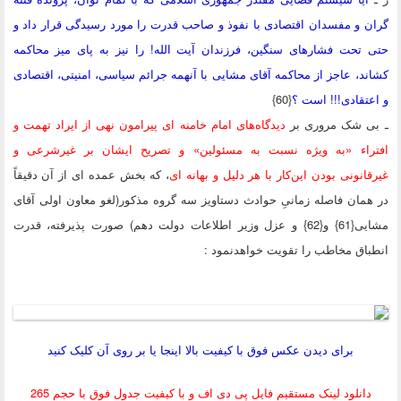
 و مفسدان اقتصادی با نفوذ و صاحب قدرت را مورد رسیدگی قرار داد و
تحت فشارهای سنگین، فرزندان آیت الله! را نیز به پای میز محاکمه
د، عاجز از محاکمه آقای مشایی با آنهمه جرائم سیاسی، امنیتی، اقتصادی
تقادی!!! است ؟
{60}
ی شک مروری بر
دیدگاه‌های امام خامنه ای پیرامون نهی از ایراد تهمت و
راء «به ویژه نسبت به مسئولین» و تصریح ایشان بر غیرشرعی و
انونی بودن این‌کار با هر دلیل و بهانه ای
،
که بخش عمده ای از آن دقیقاً
مان فاصله زمانیِ حوادث دستاویز سه گروه مذکور(لغو معاون اولی آقای
مشایی{61} و{62} و عزل وزیر اطلاعات دولت دهم) صورت پذیرفته، قدرت
اق مخاطب را تقویت خواهدنمود :
برای دیدن عکس فوق با کیفیت بالا اینجا یا بر روی آن کلیک کنید
دانلود لینک مستقیم فایل پی دی اف و با کیفیت جدول فوق با حجم 265