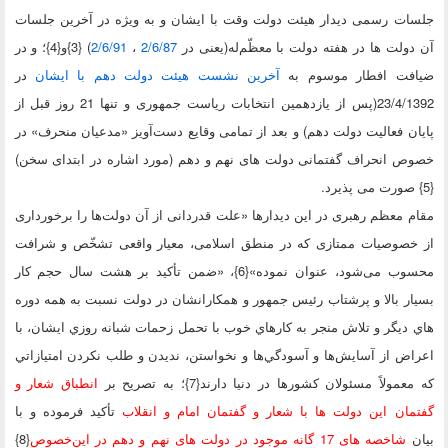
ات رسمی دیدار هیئت دولت وقت با ایشان و به ویژه در آخرین جلسات
ولت ها در هفته دولت با معظّم‌له(یعنی در
2/6/87
،
2/6/91
) {3}و{4}؛ و در
فت افطار موسوم به
آخرین نشست هیئت دولت دهم با ایشان
در
23/4/1392(پس از یازدهمین انتخابات ریاست جمهوری و تنها 21 روز قبل از
ن فعالیت دولت دهم) و بعد از تمامی وقایع دست‌آویز «مدعیان منحرف» در
 انحراف گفتمانی دولت های نهم و دهم (مورد اشاره در ابتدای سخن)
 معظم رهبری در این دیدارها «علت قدردانی از آن دولت‌ها را برخورداری
خصوصیات ممتازی که در منطق اسلامی، معیار واقعی تشخّص و شرافت
محسوب می‌شود، عنوان نموده»{6}، «ضمن تأکید بر هشت سال حجم کار
ر بالا و پرشتاب رئيس جمهور و همکارانشان در دولت نسبت به همه دوره
ديگر و تلاش منجر به کارهاي خوب با تحمل زحمات شبانه روزي ایشان، با
ض از آسايش‌ها و آسودگي‌ها و نخواستن، نديدن و طلب نکردن امتيازاتي
مولاً مسئولان کشورها در دنيا دارند{7}؛ به تصریح بر
انطباق شعار و
ان این دولت ها با شعار و گفتمان امام و انقلاب
تأکید فرموده و با
ن
شاخصه های 17 گانه
موجود در دولت های نهم و دهم در این‌‌‌‌‌‌‌‌‌‌خصوص
{8}