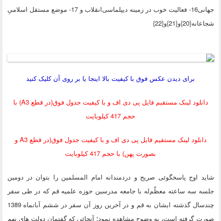
جهانى16- فعالیت خوب در زمینه ديپلماسى‌انقلاب و 17- موضع مستقل اسلامىِ
{20}و{21}و{22}
برای دیدن عکس فوق با کیفیت بالا اینجا یا بر روی آن کلیک کنید
دانلود لینک مستقیم فایل پی دی اف و با کیفیت جدول فوق(در قطع A3) با
حجم 417 کیلوبایت
دانلود لینک مستقیم فایل پی دی اف و با کیفیت جدول فوق(در قطع A3 و
بصورت پهن) با حجم 417 کیلوبایت
 اوج پاسخگوئی صریح و دردمندانه امام المسلمین را بتوان در دومین
 سه ساعته معظّم‌له با جامعه مدرسین حوزه علمیه قم که در طی سفر
چندسال گذشته ایشان به قم و در آخرین روز آن سفر در ششم آبانماه 1389
 گرفته است، به وضوح مشاهده نمود؛ آنجائی که گفتمان دولت های نهم