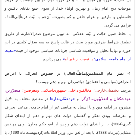
ات ذبح امام زمان و بهترین اولیاء خدا، از سوی جمع بقایای ناکثین و
ین و مارقین و عوام جاهل و کم بصیرت، آن‌هم با نیّت قربتاً‌إلی‌الله! ،
م می گردد.
حاظ همین حجّت و بیّنه عقلانی، به تبیین موضوع صدرالاشاره، از طریق
یق شرایط طرفین مورد بحث در قالب پاسخ به سه سؤال کلیدی در این
 و نهایتاً تحلیل و موقعیت شناسی جریانات سیاسی موجود از حیث
«تبعیت
مام جامعه اسلامی؛
یا تبعیت از غیر او
»
می پردازیم :
 نظر امام المسلمین(مدّظلّه‌العالی) در خصوص انحراف یا اغراض
افی(سیاسی و اعتقادی) دولتمردان نهم و دهم چیست؟
ند
دشمنان‌خارجی؛
مخالفین‌داخلی جمهوری‌اسلامی ومغرضین؛
متضرّرین،
کنان و انقلابیّون‌مادّی‌گرا
و
خودعمّارپندارها
در مقاطع مختلف به دلایل
ح در ادامه متن و با استناد به منابعی غیر از امام جامعه، مدعی انحراف
غرضانه بودن تفکر و گفتمان دولت های نهم و دهم از ابتدای شکل
گیری(1384)، یا از ابتدای دولت دهم و پس از لغو حکم معاون اولی مهندس
مشایی(تیرماه 1388)، یا بعد از لغو عزل وزیر اطلاعات(اردیبهشت‌ماه 1390)، یا