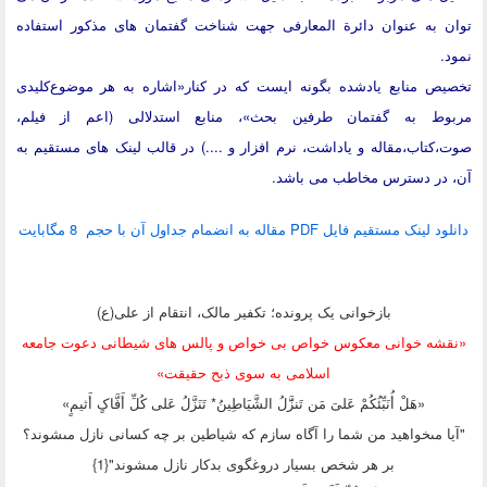
ن به عنوان دائرة المعارفی جهت شناخت گفتمان های مذکور استفاده
.
یص منابع یادشده بگونه ایست که در کنار«اشاره به هر موضوع‌کلیدی
وط به گفتمان طرفین بحث»، منابع استدلالی (اعم از فیلم،
کتاب،مقاله و یاداشت، نرم افزار و ....) در قالب لینک های مستقیم به
 در دسترس مخاطب می باشد.
نک مستقیم فایل PDF مقاله به انضمام جداول آن با حجم 8 مگابایت
بازخوانی یک پرونده؛ تکفیر مالک، انتقام از علی(ع)
شه خوانی معکوس خواص بی خواص و پالس های شیطانی دعوت جامعه
اسلامی به سوی ذبح حقیقت»
«هَلْ أُنَبِّئُکُمْ عَلىَ‏ مَن تَنزََّلُ الشَّیَاطِینُ* تَنَزَّلُ عَلى‏ کُلِّ أَفَّاکٍ أَثیمٍ»
ا مى‏خواهید من شما را آگاه سازم که شیاطین بر چه کسانی نازل مى‏شوند؟
بر هر شخص بسیار دروغگوى بدکار نازل مى‏شوند"{1}