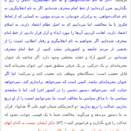
ریم، ضرر کرده‌ایم؛ از خط امام منحرف شده‌ایم. اگر به نام انقلابیگری، به
عدالت‌خواهی، به برادران خودمان، به مردم مؤمن، به کسانی که از لحاظ
 با ما مخالفند، اما می‌دانیم که به اصل نظام اعتقاد دارند، به اسلام
اد دارند، اهانت کردیم، آن‌ها را مورد ایذاء و آزار قرار دادیم، از خط امام
ف شده‌ایم. اگر بخواهیم به نام انقلابیگری و رفتار انقلابی، امنیت را از
ی از مردم جامعه و کشورمان سلب کنیم، از خط امام منحرف
‌ایم.
در کشور آراء و عقاید مختلفی وجود دارد. اگر چنانچه یک عنوان
انه‌ای بر یک حرکتی، بر یک حرفی منطبق شود، این عنوان مجرمانه البته
 تعقیب است؛ دستگاه‌های موظف باید تعقیب کنند و می‌کنند؛
اما اگر
ن مجرمانه‌ای نباشد، کسی است که نمی‌خواهد براندازی کند، نمی‌خواهد
ت کند، نمی‌خواهد دستور دشمن را در کشور اجرا کند، اما با سلیقه‌ی
ی ما، با مذاق سیاسی ما مخالف است، ما نمی‌توانیم امنیت را از او دریغ
یم، عدالت را دریغ بداریم؛
«و لایجرمنّکم شنئان قوم علی الّا تعدلوا». قرآن
ا دستور می‌دهد و می‌گوید: مخالفت شما با یک قومی، موجب نشود که
ت را فرو بگذارید و فراموش کنید.» {47}
تذکر ایشان نسبت به کدام اتهام
ها، تندروی ها و لجن پراکنی ها در آن ایّام می باشد؟