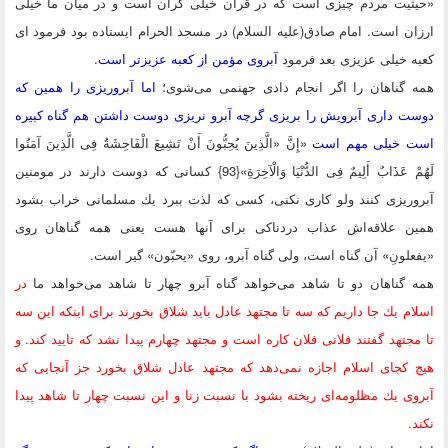
ثیت مردم چیزی است كه در قرآن خیلی گران است و در میان ما خیلی
ن است. امام صادق(علیه السلام) در مسجد الحرام ایستاده بود فرمود ‌ای
 خیلی عزیزی بعد فرمود
آبروی مؤمن از كعبه عزیزتر است
.
 گناهان را اگر انجام دادی جهنمی می‌شوی؛
اما آبروریزی را همین كه
 داری آبرویش را بریزی گرچه آبرو نریزی دوست داشتن هم گناه كبیره
 خیلی مهم است
«إِنَّ «الَّذِینَ یُحِبُّونَ أَنْ تَشِیعَ الْفَاحِشَةُ فِی الَّذِینَ آمَنُوا
لَهُمْ عَذَابٌ أَلِیمٌ فِی الدُّنْیَا وَالْآخِرَةِ»{93} كسانی كه دوست دارند در مومنین
ریزی كنند ولو كاری نكنی، كسی كه لذت ببرد یك مسلمانی خراب بشود
ن علاقه‌اش عذاب دردناكی برای آنها هست یعنی همه گناهان روی
لونِ» آن گناه است، ولی گناه آبرو، روی «یحبّون» گیر است.
گناهان دو تا شاهد می‌خواهد گناه آبرو چهار تا شاهد می‌خواهد ما
در
م یك جا داریم كه سه تا مجتهد عادل باید شلاق بخورند برای اینكه این سه
جتهد گفتند فلانی فلان كاره است و مجتهد چهارم پیدا نشد كه تایید كند. و
كجای اسلام اجازه نمی‌دهد كه مجتهد عادل شلاق بخورد جز آنجایی كه
ی یك مظلومه‌ای ریخته بشود با نسبت زنا و این نسبت چهار تا شاهد پیدا
.