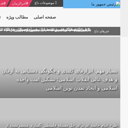
موضوعات داغ
#
آخرالزمان
#
قدر
صفحه اصلی
مطالب ویژه
ت
منشور گفتمان امام و انقلاب - 7 /بخش دوم : شرح پیام ۱۰ خرداد ۱۳۶۹ امام خامنه ای/ فصل پنجم: حفظ عزّت و کرامت انقلابی
پیام نوروزی امام خامنه ای به مناسبت آغاز سال ۱۴۰۰
دلایل اهمیت سیزدهمین انتخابات ریاست جمهوری از نگاه ام
بیانات امام خامنه ای در سخنرانی نوروزی خطاب به ملت ای
بازخوانی افشاگری سپهبد محمود منصور افسر ارشد اطلاعات
خبرهای داغ
بسیار مهم: ابزارهای کلیدی و چگونگی دستیابی به آرمان
و هدف عالی انقلاب اسلامی؛ تشکیل امت واحده‌
اسلامی و ایجاد تمدن نوین اسلامی
طرح امام خامنه ای برای حل مسئله‌ فلسطین/گفتاری منتشرنشده از