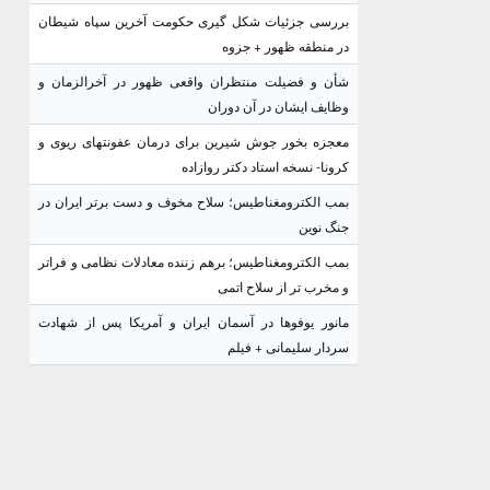
بررسی جزئیات شکل گیری حکومت آخرین سپاه شیطان
در منطقه ظهور + جزوه
شأن و فضیلت منتظران واقعی ظهور در آخرالزمان و
وظایف ایشان در آن دوران
معجزه بخور جوش شیرین برای درمان عفونتهای ریوی و
کرونا- نسخه استاد دکتر روازاده
بمب الکترومغناطیس؛ سلاح مخوف و دست برتر ایران در
جنگ نوین
بمب الکترومغناطیس؛ برهم زننده معادلات نظامی و فراتر
و مخرب تر از سلاح اتمی
مانور یوفوها در آسمان ایران و آمریکا پس از شهادت
سردار سلیمانی + فیلم