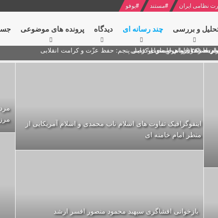
ت نظامی ایران
#
مستند
#
یوفو
حلیل و بررسی
چند رسانه ای
دیدگاه‌
پرونده های موضوعی
جست
ام خامنه ای
ران + نکته خوانی و صوت
 مصر درباره هواپیمای اوکراینی
مرز
اینفوگرافیک تفاوت های اسلام ناب محمدی و اسلام آمریکایی از
منظر امام خامنه ای
بازخوانی افشاگری سپهبد محمود منصور افسر ارشد