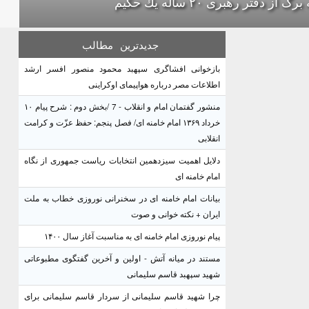
گ از دفتر رهبرى ۲۰ ساله يك حكيم
جدیدترین
مطالب
بازخوانی افشاگری سپهبد محمود منصور افسر ارشد
اطلاعات مصر درباره هواپیمای اوکراینی
منشور گفتمان امام و انقلاب - 7 /بخش دوم : شرح پیام ۱۰
خرداد ۱۳۶۹ امام خامنه ای/ فصل پنجم: حفظ عزّت و کرامت
انقلابی
دلایل اهمیت سیزدهمین انتخابات ریاست جمهوری از نگاه
امام خامنه ای
بیانات امام خامنه ای در سخنرانی نوروزی خطاب به ملت
ایران + نکته خوانی و صوت
پیام نوروزی امام خامنه ای به مناسبت آغاز سال ۱۴۰۰
مستند در میانه آتش - اولین و آخرین گفتگوی مطبوعاتی
شهید سپهبد قاسم سلیمانی
چرا شهید قاسم سلیمانی از سردار قاسم سلیمانی برای