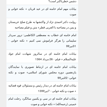
دشمن خطرناکتر است؟
بیانات مهم امام خامنه ای در عید قربان + نکته خوانی و
صوت
روایت دکتر احمدی نژاد از واکنشها به طرح صلح عربستان
و یمن در مصاحبه با العربی قطر+ متن و فیلم مصاحبه
امام خامنه ای خطاب به مصطفی الکاظمی: ترور سردار
سلیمانی را هرگز فراموش نمی کنیم + نکته خوانی -
31تیر99
بیانات امام خامنه ای در سالروز شهادت امام جواد
علیه‌السلام + فیلم - 26 مرداد 1364
بیانات امام خامنه ای در ارتباط تصویری با نمایندگان
یازدهمین دوره مجلس شورای اسلامی+ صوت و نکته
خوانی- 22تیر99
بیانات امام خامنه ای در دیدار رئیس و مسئولان قوه قضائیه
+ صوت و نکته خوانی - 7تیر1399
بیانات امام خامنه ای در سی و یکمین سالگرد رحلت امام
خمینی (رحمه‌الله) + نکته خوانی و صوت