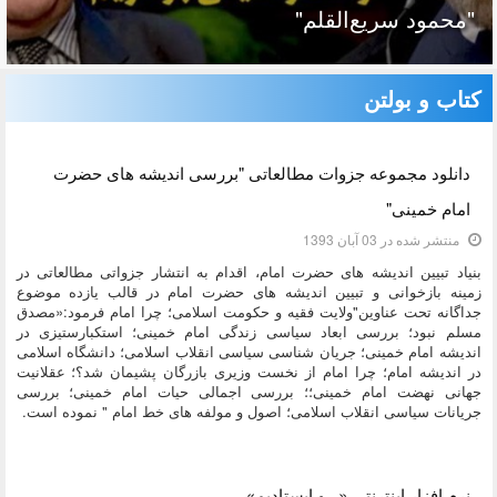
"محمود سریع‌القلم‌"
کتاب و بولتن
دسته:
کتاب و بولتن
دانلود مجموعه جزوات مطالعاتی "بررسی اندیشه های حضرت
امام خمینی"
منتشر شده در 03 آبان 1393
بنیاد تبیین اندیشه های حضرت امام، اقدام به انتشار جزواتی مطالعاتی در
زمینه بازخوانی و تبیین اندیشه های حضرت امام در قالب یازده موضوع
جداگانه تحت عناوین"ولایت فقیه و حکومت اسلامی؛ چرا امام فرمود:«مصدق
مسلم نبود؛ بررسی ابعاد سیاسی زندگی امام خمینی؛ استکبارستیزی در
اندیشه امام خمینی؛ جریان شناسی سیاسی انقلاب اسلامی؛ دانشگاه اسلامی
در اندیشه امام؛ چرا امام از نخست وزیری بازرگان پشیمان شد؟؛ عقلانیت
جهانی نهضت امام خمینی؛؛ بررسی اجمالی حیات امام خمینی؛ بررسی
جریانات سیاسی انقلاب اسلامی؛ اصول و مولفه های خط امام " نموده است.
دسته:
کتاب و بولتن
نرم افزار اینترنتی «...و ایستادیم»