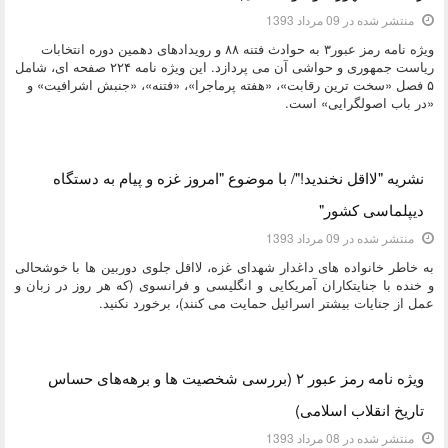
منتشر شده در 09 مرداد 1393
ویژه نامه رمز عبور۳ به حوادث فتنه ۸۸ و رویدادهای دهمین دوره انتخابات
ریاست جمهوری و حواشی آن می پردازد. این ویژه نامه ۲۲۴ صفحه ای، شامل
۵ فصل «سخت ترین رقابت»، «هفته پرماجرا»، «فتنه»، «جنبش اشرافیت» و
«در باب اصولگرایی» است.
دسته:
کتاب و بولتن
نشریه "لااقل نخندید!"/ با موضوع "امروز غزه و پیام به دستگاه
دیپلماسی کشور"
منتشر شده در 09 مرداد 1393
به خاطر خانواده های داغدار شهدای غزه، لااقل جلوی دوربین ها با خوشحالی
و خنده با جنایتکاران آمریکایی و انگلیسی و فرانسوی (که هر روز در زبان و
عمل از جنایات بیشتر اسرائیل حمایت می کنند)، برخورد نکنید.
دسته:
کتاب و بولتن
ویژه نامه رمز عبور ۲ (بررسی شخصیت ها و برهه‌های حساس
تاریخ انقلاب اسلامی)
منتشر شده در 08 مرداد 1393