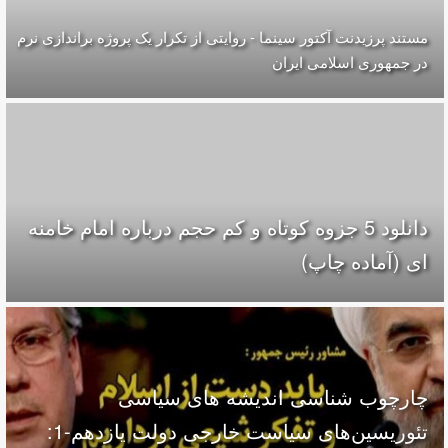
مستند پرزيدنت آکتور سينما - روایتی از تکرار یک پروژه براندازی نرم
در جمهوری اسلامی ایران
دانلود 5 جزوه كوتاه و كم حجم درباره امام خامنه
ای (آماده چاپ)
چارچوب شناسی اندیشه های سیاسی
تئوریسین‌های سیاست خارجی دولت یازدهم-1: