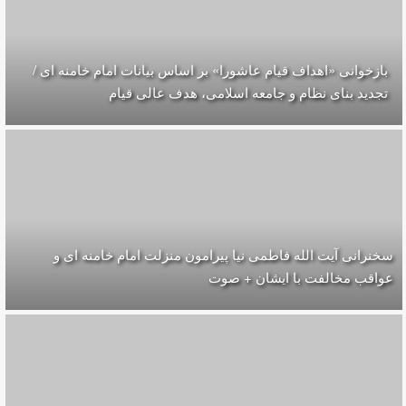
بازخوانی «اهداف قیام عاشورا» بر اساس بیانات امام خامنه ای /
تجدید بنای نظام و جامعه اسلامی، هدف عالی قیام
سخنرانی آیت الله فاطمی نیا پیرامون منزلت امام خامنه ای و
عواقب مخالفت با ایشان + صوت