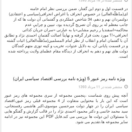
در قسمت اول و دوم این گفتار، ضمن بررسی نظر امام خامنه
ای(مدّظلّه‌العالی) در خصوص انحراف یا اغراض انحرافی(سیاسی و اعتقادی)
دولتمردان نهم و دهم، 34 شاخص عملکردی و گفتمانی آن دولت ها که از
جانب معظم له بر روی آن تصریح گردیده بود، تبیین و
چراییِ عدم
محاکمه«اسفندیا ر رحیم مشایی»یا به عبارتی «سران جریان کذائی
انحرافی»!؟ مورد بحث قرار گرفته و نهایتاً اصالت گفتمان احمدی نژاد و تطابق
آن با گفتمان امام و انقلاب از نظر امام المسلمین(مدّظلّه‌العالی) اثبات گشته
و در قسمت پایانی آن، به دلایل عدوات، تخریب و کینه توزی متهم کنندگان
دولت های نهم و دهم به انحراف از دیدگاه مقام عظمای ولایت پرداخته شده
است.
دسته:
کتاب و بولتن
ویژه نامه رمز عبور 5 (وِیژه نامه بررسی اقتصاد سیاسی ایران)
منتشر شده در 11 مرداد 1393
آنچه پیش روی شماست ،پنجمبن مجموعه از سری مجموعه های رمز عبور
است که این بار با محتوایی متفاوت از 4 مجموعه قبلی رمز عبور،اقتصاد
سیاسی ایران را در چهار دولت میرحسین موسوی،اکبر هاشمی رفسنجانی،
سید محمد خاتمی و دکتر محمود احمدی نژاد را در قالب گزارش و گفتگو هایی
با مسئولان این دولت ها بررسی می کند.فایل PDF این مجموعه نیز در ادامه
سایر مجموعه ها،تقدیم می شود.