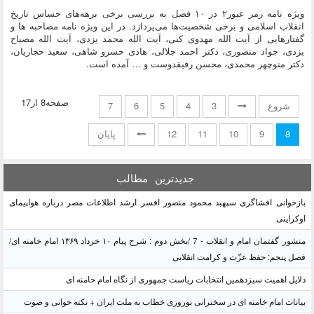
ویژه نامه رمز عبور۲ در ۱۰ فصل به بررسی برخی برهه‌های حساس تاریخ
انقلاب اسلامی و برخی شخصیت‌ها می‌پردازد. در این ویژه نامه مصاحبه ها و
گفتارهایی از آیت الله مهدوی کنی، آیت الله محمد یزدی، آیت الله مصباح
یزدی، جواد منصوری، دکتر احمد جلالی، هادی خسرو شاهی، سعید حجاریان،
دکتر منوچهر محمدی، محسن رفیقدوست و … آمده است.
صفحه8 از17
شروع
3
4
5
6
7
8
9
10
11
12
پایان
جدیدترین
مطالب
بازخوانی افشاگری سپهبد محمود منصور افسر ارشد اطلاعات مصر درباره هواپیمای
اوکراینی
منشور گفتمان امام و انقلاب - 7 /بخش دوم : شرح پیام ۱۰ خرداد ۱۳۶۹ امام خامنه ای/
فصل پنجم: حفظ عزّت و کرامت انقلابی
دلایل اهمیت سیزدهمین انتخابات ریاست جمهوری از نگاه امام خامنه ای
بیانات امام خامنه ای در سخنرانی نوروزی خطاب به ملت ایران + نکته خوانی و صوت