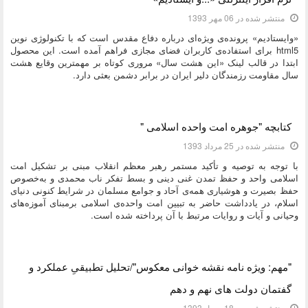
منتشر شده در 06 مهر 1393
«وایستادیم» پرونده‌ی ویژه‌ای درباره دفاع مقدس است که با تکنولوژی نوین
html5 برای استفاده‌ی کاربران فضای مجازی فراهم آمده است. این محصول
ابتدا در قالب لینک «این هشت سال» مروری کوتاه بر مهمترین وقایع هشت
سال مقاومت رزمندگان دلیر ایران در برابر دشمن بعثی دارد.
دسته:
کتاب و بولتن
کتابچه "جوهره امت واحده اسلامی "
منتشر شده در 25 مرداد 1393
با توجه به توصیه‌ و تأکید مستمر رهبر معظم انقلاب مبنی بر تشکیل امت
اسلامی واحد و حفظ تمدن غنی دینی و بسط تفکر ناب محمدی و به‌خصوص
حفظ بصیرت و هوشیاری همه‌ی آحاد و جوامع مسلمان در شرایط کنونی دنیاى
اسلام، در یادداشت حاضر به تبیین امت واحده‌ی اسلامی برمبنای آموزه‌های
وحیانی و آیات و روایات مرتبط با آن پرداخته شده است.
دسته:
کتاب و بولتن
"مهم: ویژه نامه نقشه خوانی معکوس"/تحلیل تطبیقیِ عملکرد و
گفتمان دولت های نهم و دهم
منتشر شده در 18 مرداد 1393