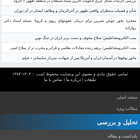
بررسی جزئیات شکل گیری حکومت آخرین سپاه شیطان در منطقه ظهور + جزوه
شأن و فضیلت منتظران واقعی ظهور در آخرالزمان و وظایف ایشان در آن دوران
معجزه بخور جوش شیرین برای درمان عفونتهای ریوی و کرونا- نسخه استاد دکتر
روازاده
بمب الکترومغناطیس؛ سلاح مخوف و دست برتر ایران در جنگ نوین
بمب الکترومغناطیس؛ برهم زننده معادلات نظامی و فراتر و مخرب تر از سلاح اتمی
مانور یوفوها در آسمان ایران و آمریکا پس از شهادت سردار سلیمانی + فیلم
تمامی حقوق مادی و معنوی این وبسایت محفوظ است :: ۱۴۰۳-۱۳۸۴
تبلیغات
|
درباره ما
|
تماس با ما
صفحه اصلی
مطالب ویژه
تحلیل و بررسی
یادداشت و مقاله