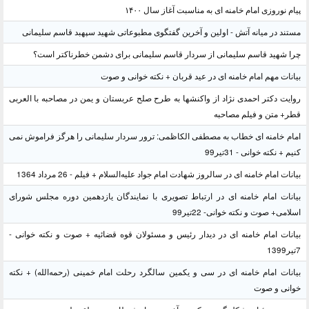
پیام نوروزی امام خامنه ای به مناسبت آغاز سال ۱۴۰۰
مستند در میانه آتش - اولین و آخرین گفتگوی مطبوعاتی شهید سپهبد قاسم سلیمانی
چرا شهید قاسم سلیمانی از سردار قاسم سلیمانی برای دشمن خطرناکتر است؟
بیانات مهم امام خامنه ای در عید قربان + نکته خوانی و صوت
روایت دکتر احمدی نژاد از واکنشها به طرح صلح عربستان و یمن در مصاحبه با العربی
قطر+ متن و فیلم مصاحبه
امام خامنه ای خطاب به مصطفی الکاظمی: ترور سردار سلیمانی را هرگز فراموش نمی
کنیم + نکته خوانی - 31تیر99
بیانات امام خامنه ای در سالروز شهادت امام جواد علیه‌السلام + فیلم - 26 مرداد 1364
بیانات امام خامنه ای در ارتباط تصویری با نمایندگان یازدهمین دوره مجلس شورای
اسلامی+ صوت و نکته خوانی- 22تیر99
بیانات امام خامنه ای در دیدار رئیس و مسئولان قوه قضائیه + صوت و نکته خوانی -
7تیر1399
بیانات امام خامنه ای در سی و یکمین سالگرد رحلت امام خمینی (رحمه‌الله) + نکته
خوانی و صوت