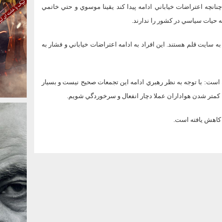
چه اعتراضات خياباني ادامه پيدا كند يقينا موسوي و حتي خاتمي
 حيات سياسي در كشور را ندارند.
 سايت قلم هستند. اين افراد به ادامه اعتراضات خياباني و فشار به
است: با توجه به نظر رهبري ادامه اين تجمعات صحيح نيست و بسيار
 با كمتر شدن هواداران عملا دچار انفعال و سرخوردگي شويم.
 كاهش يافته است.