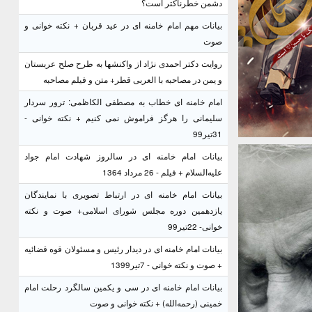
دشمن خطرناکتر است؟
بیانات مهم امام خامنه ای در عید قربان + نکته خوانی و
صوت
روایت دکتر احمدی نژاد از واکنشها به طرح صلح عربستان
و یمن در مصاحبه با العربی قطر+ متن و فیلم مصاحبه
امام خامنه ای خطاب به مصطفی الکاظمی: ترور سردار
سلیمانی را هرگز فراموش نمی کنیم + نکته خوانی -
31تیر99
بیانات امام خامنه ای در سالروز شهادت امام جواد
علیه‌السلام + فیلم - 26 مرداد 1364
بیانات امام خامنه ای در ارتباط تصویری با نمایندگان
یازدهمین دوره مجلس شورای اسلامی+ صوت و نکته
خوانی- 22تیر99
بیانات امام خامنه ای در دیدار رئیس و مسئولان قوه قضائیه
+ صوت و نکته خوانی - 7تیر1399
بیانات امام خامنه ای در سی و یکمین سالگرد رحلت امام
خمینی (رحمه‌الله) + نکته خوانی و صوت