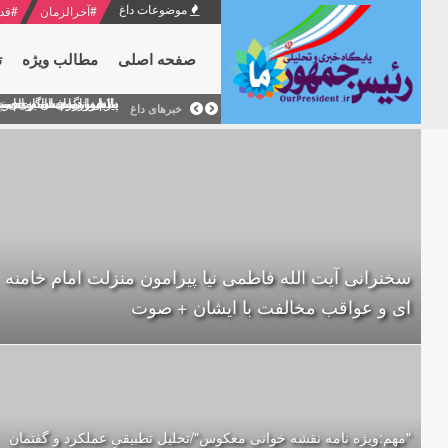
موضوعات داغ
#
آخرالزمان
#
قد
صفحه اصلی
مطالب ویژه
ت
منشور گفتمان امام و انقلاب - 7 /بخش دوم : شرح پیام ۱۰ خرداد ۱۳۶۹ امام خامنه ای/ فص
پیام نوروزی امام خامنه 
دلایل اهمیت سیزدهمین
بیانات امام خامنه ای
بازخوانی افشاگری سپه
خبرهای داغ
سخنرانی آیت الله فاطمی نیا پیرامون منزلت امام خامنه
ای و عواقب مخالفت با ایشان + صوت
"مهم:ویژه نامه نقشه خوانی معکوس"/تحلیل تطبیقیِ عملکرد و گفتمان