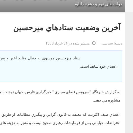
دولت های نهم و دهم+ دانلود
آخرين وضعيت ستادهاي ميرحسين
دسته:
سیاسی
منتشر شده در 31 خرداد 1388
ستاد ميرحسين موسوي به دنبال وقايع اخير و پس 
اعضاي خود شاهد است.
به گزارش خبرنگار "سرويس فضاي مجازي " خبرگزاري فارس، جهان نوشت؛ هم 
مشاوره مي دهند.
اعضاي طيف اكثريت كه معتقد به قانون گرايي و پيگيري مطالبات از طريق ق
اعتراضات خياباني پس از فرمايشات رهبري صحيح نيست و منجر به هزينه ها