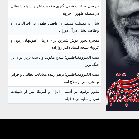
بررسی جزئیات شکل گیری حکومت آخرین سپاه شیطان
در منطقه ظهور + جزوه
شأن و فضیلت منتظران واقعی ظهور در آخرالزمان و
وظایف ایشان در آن دوران
معجزه بخور جوش شیرین برای درمان عفونتهای ریوی و
کرونا- نسخه استاد دکتر روازاده
بمب الکترومغناطیس؛ سلاح مخوف و دست برتر ایران در
جنگ نوین
بمب الکترومغناطیس؛ برهم زننده معادلات نظامی و فراتر
و مخرب تر از سلاح اتمی
مانور یوفوها در آسمان ایران و آمریکا پس از شهادت
سردار سلیمانی + فیلم