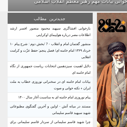
خوانی بیانات مهم رهبر معظم انقلاب اسلامی
جدیدترین
مطالب
بازخوانی افشاگری سپهبد محمود منصور افسر ارشد
اطلاعات مصر درباره هواپیمای اوکراینی
منشور گفتمان امام و انقلاب - 7 /بخش دوم : شرح پیام ۱۰
خرداد ۱۳۶۹ امام خامنه ای/ فصل پنجم: حفظ عزّت و کرامت
انقلابی
دلایل اهمیت سیزدهمین انتخابات ریاست جمهوری از نگاه
امام خامنه ای
بیانات امام خامنه ای در سخنرانی نوروزی خطاب به ملت
ایران + نکته خوانی و صوت
پیام نوروزی امام خامنه ای به مناسبت آغاز سال ۱۴۰۰
مستند در میانه آتش - اولین و آخرین گفتگوی مطبوعاتی
شهید سپهبد قاسم سلیمانی
چرا شهید قاسم سلیمانی از سردار قاسم سلیمانی برای