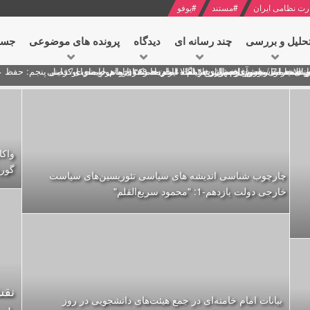
رت نظامی ایران
#
مستند
#
یوفو
حلیل و بررسی
چند رسانه ای
دیدگاه‌
پرونده های موضوعی
جست
ل پنجم: حفظ عزّت و کرامت انقلابی
ای به مناسبت آغاز سال ۱۴۰۰
 انتخابات ریاست جمهوری از نگاه امام خامنه ای
 در سخنرانی نوروزی خطاب به ملت ایران + نکته خوانی و صوت
بد محمود منصور افسر ارشد اطلاعات مصر درباره هواپیمای اوکراینی
واک
گور
چارچوب شناسی اندیشه های سیاسی تئوریسین‌های سیاست
خارجی دولت یازدهم-1: "محمود سریع‌القلم‌"
نقش
بیانات امام خامنه‌ای در جمع هیئت‌های دانشجویی در روز