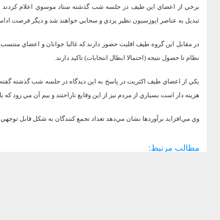
برخي از اعضاي اين طيف در جلسه شب گذشته ستاد موسوي اعلام كردند چنان
تبديل به عناصر اپوزسيون نظير يزدي و سحابي خواهند شد و ديگر فرصت ادامه
در مقابل اين گروه طيف اقليت حضور دارند كه غالبا جوانان و اعضاي منتسب به
نظام تا حصول نتيجه (احتمالا ابطال انتخابات) تاكيد دارند.
يكي از اعضاي طيف اكثريت در پاسخ به اين ديدگاه در جلسه شب گذشته گفته 
هزينه دار است بسياري از مردم نيز از اين وقايع ناراحتند و بيم آن مي رود كه
وي مي‌افزايد برآوردها نشان مي‌دهد تعداد تجمع كنندگان به شكل قابل توجهي
مطالب مرتبط: