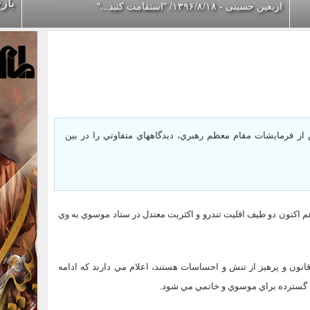
باز
اربعین حسینی - ۱۳۹۶/۸/۱۸/ "استقامت کنید..."
از فرمايشات مقام معظم رهبري، ديدگاههاي متفاوتي را در بين
اكنون دو طيف اقليت تندرو و اكثريت معتدل در ستاد موسوي به وي
انون و پرهيز از تنش و احساسات هستند، اعلام مي دارند كه ادامه
ي گسترده براي موسوي و خاتمي مي شود.