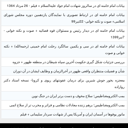
بیانات امام خامنه ای در سالروز شهادت امام جواد علیه‌السلام + فیلم - 26 مرداد 1364
بیانات امام خامنه ای در ارتباط تصویری با نمایندگان یازدهمین دوره مجلس شورای
اسلامی+ صوت و نکته خوانی- 22تیر99
بیانات امام خامنه ای در دیدار رئیس و مسئولان قوه قضائیه + صوت و نکته خوانی -
7تیر1399
بیانات امام خامنه ای در سی و یکمین سالگرد رحلت امام خمینی (رحمه‌الله) + نکته
خوانی و صوت
بررسی جزئیات شکل گیری حکومت آخرین سپاه شیطان در منطقه ظهور + جزوه
شأن و فضیلت منتظران واقعی ظهور در آخرالزمان و وظایف ایشان در آن دوران
معجزه بخور جوش شیرین برای درمان عفونتهای ریوی و کرونا- نسخه استاد دکتر
روازاده
بمب الکترومغناطیس؛ سلاح مخوف و دست برتر ایران در جنگ نوین
بمب الکترومغناطیس؛ برهم زننده معادلات نظامی و فراتر و مخرب تر از سلاح اتمی
مانور یوفوها در آسمان ایران و آمریکا پس از شهادت سردار سلیمانی + فیلم