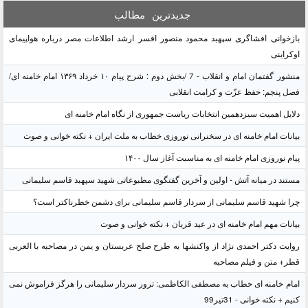
جدیدترین
مطالب
بازخوانی افشاگری سپهبد محمود منصور افسر ارشد اطلاعات مصر درباره هواپیمای
اوکراینی
منشور گفتمان امام و انقلاب - 7 /بخش دوم : شرح پیام ۱۰ خرداد ۱۳۶۹ امام خامنه ای/
فصل پنجم: حفظ عزّت و کرامت انقلابی
دلایل اهمیت سیزدهمین انتخابات ریاست جمهوری از نگاه امام خامنه ای
بیانات امام خامنه ای در سخنرانی نوروزی خطاب به ملت ایران + نکته خوانی و صوت
پیام نوروزی امام خامنه ای به مناسبت آغاز سال ۱۴۰۰
مستند در میانه آتش - اولین و آخرین گفتگوی مطبوعاتی شهید سپهبد قاسم سلیمانی
چرا شهید قاسم سلیمانی از سردار قاسم سلیمانی برای دشمن خطرناکتر است؟
بیانات مهم امام خامنه ای در عید قربان + نکته خوانی و صوت
روایت دکتر احمدی نژاد از واکنشها به طرح صلح عربستان و یمن در مصاحبه با العربی
قطر+ متن و فیلم مصاحبه
امام خامنه ای خطاب به مصطفی الکاظمی: ترور سردار سلیمانی را هرگز فراموش نمی
کنیم + نکته خوانی - 31تیر99