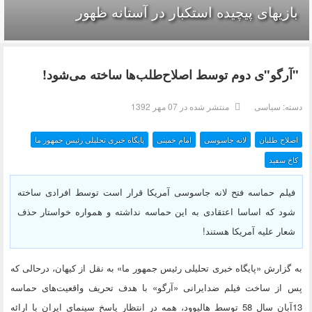
بازیهای پیچیده استکبار در آستانه ظهور
"آرگو"ی دوم توسط اصلاح‌طلب‌ها ساخته می‌شود!
دسته:
سیاسی
منتشر شده در 07 مهر 1392
اصلاح طلبان
لانه جاسوسی
امام خمینی
پایگاه خبری تحلیلی رئیس جمهور ما
کاخ سفید
فیلم حماسه فتح لانه جاسوسی آمریکا قرار است توسط افرادی ساخته
شود که اساسا اعتقادی به این حماسه نداشته و همواره خواستار حذف
شعار علیه آمریکا هستند!
به گزارش «پایگاه خبری تحلیلی رئیس جمهور ما» به نقل از کیهان، درحالی که
پس از ساخت فیلم ضدایرانی «آرگو» با هدف تحریف واقعیت‌های حماسه
13آبان سال 58 توسط هالیوود، همه در انتظار پاسخ سینمای ایران با ارائه