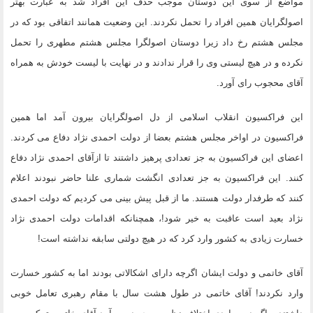
مواضع از سوی این دوستان موجب حذف این افراد شد به عبارت بهتر
اصولگرایان همین افراد را تحمل نکردند. این وضعیت همانند اتفاقی بود که در
مجلس هشتم رخ داد زیرا دوستان اصولگرا مجلس هشتم مطهری را تحمل
نکرده و در هیچ لیستی وی را قرار ندادند و در نهایت با لیست خودش به همراه
آقای محجوب رای آورد.
این فراکسیون انقلاب اسلامی از دل اصولگرایان بیرون آمد اما همین
فراکسیون در اواخر مجلس هشتم بعضا از دولت احمدی نژاد دفاع می کردند.
اعضای این فراکسیون به جز تعدادی پرهیز داشتند تا ازآقای احمدی نژاد دفاع
کنند. این فراکسیون به جز تعدادی انگشت شماری علنا حاضر نبودند اعلام
کنند که طرفدار دولت هستند. ما از قبل پیش بینی می کردیم که دولت احمدی
نژاد بعید است عاقبت به خیر شود!، همچنانکه اقدامات دولت احمدی نژاد
خسارت زیادی به کشور وارد کرد که در هیچ دولتی سابقه نداشته است!
آقای خاتمی و دولت ایشان اگرچه دارای اشکالاتی بودند اما به کشور خسارت
وارد نکردند! آقای خاتمی در طول هشت سال با مقام رهبری تعامل خوبی