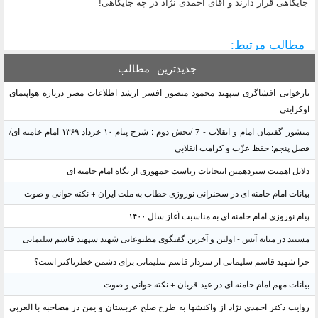
جایگاهی قرار دارند و آقای احمدی نژاد در چه جایگاهی!
مطالب مرتبط:
جدیدترین
مطالب
بازخوانی افشاگری سپهبد محمود منصور افسر ارشد اطلاعات مصر درباره هواپیمای
اوکراینی
منشور گفتمان امام و انقلاب - 7 /بخش دوم : شرح پیام ۱۰ خرداد ۱۳۶۹ امام خامنه ای/
فصل پنجم: حفظ عزّت و کرامت انقلابی
دلایل اهمیت سیزدهمین انتخابات ریاست جمهوری از نگاه امام خامنه ای
بیانات امام خامنه ای در سخنرانی نوروزی خطاب به ملت ایران + نکته خوانی و صوت
پیام نوروزی امام خامنه ای به مناسبت آغاز سال ۱۴۰۰
مستند در میانه آتش - اولین و آخرین گفتگوی مطبوعاتی شهید سپهبد قاسم سلیمانی
چرا شهید قاسم سلیمانی از سردار قاسم سلیمانی برای دشمن خطرناکتر است؟
بیانات مهم امام خامنه ای در عید قربان + نکته خوانی و صوت
روایت دکتر احمدی نژاد از واکنشها به طرح صلح عربستان و یمن در مصاحبه با العربی