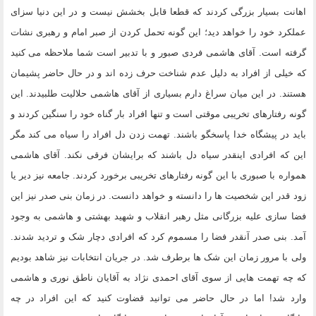
اهانت بسیار بزرگی کردند که قطعا قابل بخشش نیست و در این دنیا سزای
عملکرد خود را خواهد دید؛ این گونه تحمل کردن از صبر امام و رهبری نشات
گرفته است. آقای هاشمی فردی صبور و با تدبیر است شما ملاحظه می کنید
که خیلی از افراد به دلیل عدم شناخت حرف زده اند و در حال حاضر پشیمان
هستند. در این میان سراغ دارم بسیاری از آقای هاشمی حلالیت طلبیدند. این
گونه رفتارهای تخریبی موقتی است و تنها افراد بار گناه خود را سنگین کردند و
باید در پیشگاه خدا پاسخگو باشند. تهمت زدن دل افراد را سیاه می کند مگر
این که افرادی اینقدر سیاه دل باشند که برایشان فرقی نکند. آقای هاشمی
همواره با صبوری با این گونه رفتارهای تخریبی برخورد کردند. جامعه نیز دیر یا
زود قدر این شخصیت ها را دانسته و خواهد دانست. در زمان بنی صدر نیز این
فضا سازی علیه بزرگانی مثل رهبر انقلاب و شهید بهشتی و هاشمی به وجود
آمد. بنی صدر آنقدر فضا را مسموم کرد که افرادی دچار شک و تردید شدند.
ولی با مرور زمان این شک ها برطرف شد. در جریان انتخابات نیز شاهد بودیم
که چه تهمت هایی از سوی آقای احمدی نژاد به آقایان ناطق نوری و هاشمی
وارد شد! اما در حال حاضر می توانید قضاوت کنید که این افراد در چه