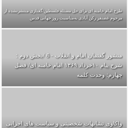
طرح امام خامنه ای برای حل مسئله‌ فلسطین/گفتاری منتشرنشده از
مرحوم غضنفر رکن آبادی به‌مناسبت روز جهانی قدس
منشور گفتمان امام و انقلاب - 6 /بخش دوم :
شرح پیام ۱۰خرداد ۱۳۶۹ امام خامنه ای/ فصل
چهارم: وحدت کلمه
واکاوی تشابهات شخصیتی و سیاست های اجرایی