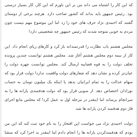
که این کار را اشتباه می داند من بر این باورم که این کار، کار بسیار درستی
بود. رئیس جمهور باید بداند که کشور صاحب دارد. هرچند برخی از دوستان
گفتند که احمدی نژاد حرف های خود را زد اما این موضوع مهم نیست چون
مردم به خوبی متوجه شدند که رئیس جمهور چه شخصیتی دارد!
مجلس هشتم باب نظارت را قدرتمندانه باز کرد و کارهای زیای انجام داد. این
کار از نیمه دوم مجلس هشتم آغاز شد. مجلس هشتم توانست چندین پرونده
تخلف دولت را به قوه قضاییه ارسال کند. مجلس توانست چهره دولت را
عیان‌تر کرده و نشان دهد که شعارهای دولت واقعیت ندارد! دولت قرار بود که
سهام عدالت را به تمام ایرانیان بدهد یا اینکه یک میلیون تومان به حساب
نوزادان اختصاص دهد. از سویی قرار بود که دولت هدفمندی یارانه ها را به
سرانجام برساند اما اینقدر در مرحله اول بد عمل کرد! که مجلس مانع اجرای
فاز دوم هدفمند کردن یارانه ها شد.
دولت احمدی نژاد می خواست این افتخار را به نام خود ثبت کند که این من
بودم که هدفمندکردن یارانه ها را انجام دادم اما اینقدر بد اجرا کرد که منشا