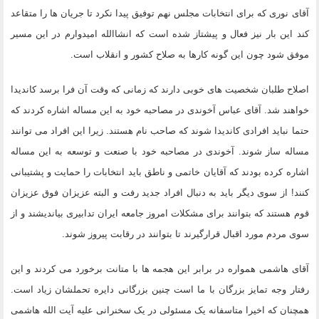
آقای نوری که برای انتخابات مجلس نهم توفیق پیدا نکرد تا جریان ها را متقاعد
کند این بار نیز فعال و پیشتاز شده است که انشاالله امیدوارم در این مسیر
موفق شود چون این گونه کارها به صلاح کشور و انقلاب است.
اصلاح طلبان شخصیت های خوبی دارند که زمانی که وقت آن فرا برسد کاندیدا
خواهند شد. آقای عباس آخوندی در مصاحبه خود به این مساله اشاره کردند که
حتما نباید افرادی کاندیدا شوند که صاحب نام هستند. زیرا این افراد می توانند
مساله ساز شوند. آخوندی در مصاحبه خود با صنعت و توسعه به این مساله
اشاره کرده بودند که آقایان خاتمی و ناطق باید انتخابات را حمایت و پشتیبانی
کنند! از سوی دیگر باید به دنبال افراد جدید رفت و البته عزیزان فوق عزیزان
قوم هستند که بتوانند برای مشکلات امروز جامعه ایران تدابیری بیاندیشند و از
سوی مردم مورد اقبال قرارگیرند تا بتوانند در رقابت پیروز شوند.
آقای هاشمی همواره در برابر این هجمه ها با متانت برخورد می کردند و این
رفتار وجه تمایز بزرگان با ما است چنین بزرگانی دایره تحملشان زیاد است.
همچنان که اخیرا متاسفانه یک مسئولی در یک سخنرانی علیه آیت الله هاشمی