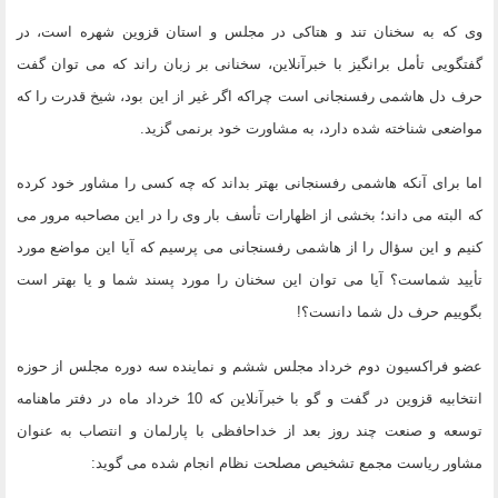
وی که به سخنان تند و هتاکی در مجلس و استان قزوین شهره است، در
گفتگویی تأمل برانگیز با خبرآنلاین، سخنانی بر زبان راند که می توان گفت
حرف دل هاشمی رفسنجانی است چراکه اگر غیر از این بود، شیخ قدرت را که
مواضعی شناخته شده دارد، به مشاورت خود برنمی گزید.
اما برای آنکه هاشمی رفسنجانی بهتر بداند که چه کسی را مشاور خود کرده
که البته می داند؛ بخشی از اظهارات تأسف بار وی را در این مصاحبه مرور می
کنیم و این سؤال را از هاشمی رفسنجانی می پرسیم که آیا این مواضع مورد
تأیید شماست؟ آیا می توان این سخنان را مورد پسند شما و یا بهتر است
بگوییم حرف دل شما دانست؟!
عضو فراکسیون دوم خرداد مجلس ششم و نماینده سه دوره مجلس از حوزه
انتخابیه قزوین در گفت و گو با خبرآنلاین که 10 خرداد ماه در دفتر ماهنامه
توسعه و صنعت چند روز بعد از خداحافظی با پارلمان و انتصاب به عنوان
مشاور ریاست مجمع تشخیص مصلحت نظام انجام شده می گوید: