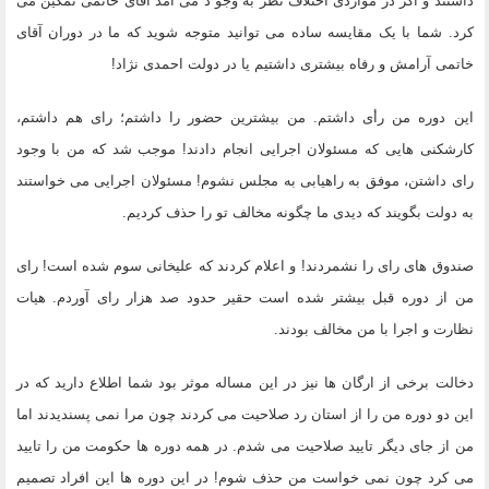
داشتند و اگر در مواردی اختلاف نظر به وجو د می آمد آقای خاتمی تمکین می
کرد. شما با یک مقایسه ساده می توانید متوجه شوید که ما در دوران آقای
خاتمی آرامش و رفاه بیشتری داشتیم یا در دولت احمدی نژاد!
این دوره من رأی داشتم. من بیشترین حضور را داشتم؛ رای هم داشتم،
کارشکنی هایی که مسئولان اجرایی انجام دادند! موجب شد که من با وجود
رای داشتن، موفق به راهیابی به مجلس نشوم! مسئولان اجرایی می خواستند
به دولت بگویند که دیدی ما چگونه مخالف تو را حذف کردیم.
صندوق های رای را نشمردند! و اعلام کردند که علیخانی سوم شده است! رای
من از دوره قبل بیشتر شده است حقیر حدود صد هزار رای آوردم. هیات
نظارت و اجرا با من مخالف بودند.
دخالت برخی از ارگان ها نیز در این مساله موثر بود شما اطلاع دارید که در
این دو دوره من را از استان رد صلاحیت می کردند چون مرا نمی پسندیدند اما
من از جای دیگر تایید صلاحیت می شدم. در همه دوره ها حکومت من را تایید
می کرد چون نمی خواست من حذف شوم! در این دوره ها این افراد تصمیم