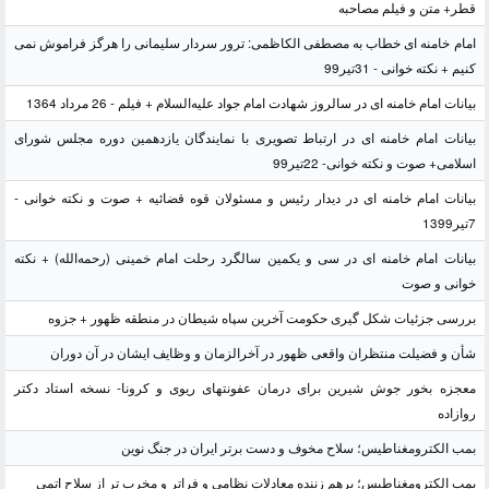
قطر+ متن و فیلم مصاحبه
امام خامنه ای خطاب به مصطفی الکاظمی: ترور سردار سلیمانی را هرگز فراموش نمی
کنیم + نکته خوانی - 31تیر99
بیانات امام خامنه ای در سالروز شهادت امام جواد علیه‌السلام + فیلم - 26 مرداد 1364
بیانات امام خامنه ای در ارتباط تصویری با نمایندگان یازدهمین دوره مجلس شورای
اسلامی+ صوت و نکته خوانی- 22تیر99
بیانات امام خامنه ای در دیدار رئیس و مسئولان قوه قضائیه + صوت و نکته خوانی -
7تیر1399
بیانات امام خامنه ای در سی و یکمین سالگرد رحلت امام خمینی (رحمه‌الله) + نکته
خوانی و صوت
بررسی جزئیات شکل گیری حکومت آخرین سپاه شیطان در منطقه ظهور + جزوه
شأن و فضیلت منتظران واقعی ظهور در آخرالزمان و وظایف ایشان در آن دوران
معجزه بخور جوش شیرین برای درمان عفونتهای ریوی و کرونا- نسخه استاد دکتر
روازاده
بمب الکترومغناطیس؛ سلاح مخوف و دست برتر ایران در جنگ نوین
بمب الکترومغناطیس؛ برهم زننده معادلات نظامی و فراتر و مخرب تر از سلاح اتمی