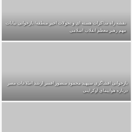
نقشه راه مذاکرات هسته ای و تحولات اخیر منطقه/ بازخوانی بیانات
مهم رهبر معظم انقلاب اسلامی
بازخوانی افشاگری سپهبد محمود منصور افسر ارشد اطلاعات مصر
درباره هواپیمای اوکراینی