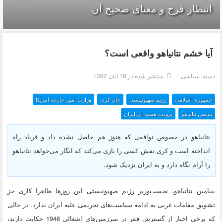
انتظار فرج و معناى صحيح آن
آیا خشم نتانیاهو واقعی است؟
دسته:
سیاسی
منتشر شده در 18 آبان 1392
جمهوری اسلامی
رژیم صهیونیستی
جان کری
وزارت امور خارجه امریکا
بنیامین نتانیاهو
پرونده هسته ای ایران
نتانیاهو در خصوص توافقی که هنوز هم حاصل نشده داد و فریاد راه
انداخته است و کری نقش کسی را بازی می‌کند که انگار می‌خواهد نتانیاهو
را آرام نگاه دارد و به ایران نزدیک شود.
بنیامین نتانیاهو، نخست‌وزیر رژیم صهیونیستی این روزها ظاهرا کاری جز
تشویق مقامات غربی به ادامه سیاست‌های تحریمی علیه ایران ندارد. در حالی
که برخی اخبار از گسترش فقر در سرزمین‌های اشغالی 1948 حکایت دارند،