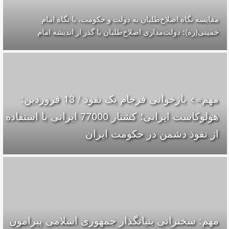
مقایسه‌ نگاه اصلاح‌طلبان به دولت و حکومت، با نگاه امام
خمینی(ره)؛ دولت‌مداری اصلاح‌طلبان با گذر از اندیشه امام
مهم=> بازخوانی فرجام یک نفوذ / 13 فروردین:
هولوکاست ایرانی؛ کشتار 77000 ایرانی با استفاده
از نفوذ دشمن در حکومت ایران
مهم: سخنرانی بنیانگذار جمهوری اسلامی پیرامون