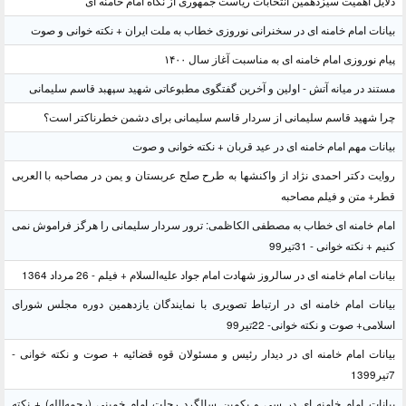
دلایل اهمیت سیزدهمین انتخابات ریاست جمهوری از نگاه امام خامنه ای
بیانات امام خامنه ای در سخنرانی نوروزی خطاب به ملت ایران + نکته خوانی و صوت
پیام نوروزی امام خامنه ای به مناسبت آغاز سال ۱۴۰۰
مستند در میانه آتش - اولین و آخرین گفتگوی مطبوعاتی شهید سپهبد قاسم سلیمانی
چرا شهید قاسم سلیمانی از سردار قاسم سلیمانی برای دشمن خطرناکتر است؟
بیانات مهم امام خامنه ای در عید قربان + نکته خوانی و صوت
روایت دکتر احمدی نژاد از واکنشها به طرح صلح عربستان و یمن در مصاحبه با العربی
قطر+ متن و فیلم مصاحبه
امام خامنه ای خطاب به مصطفی الکاظمی: ترور سردار سلیمانی را هرگز فراموش نمی
کنیم + نکته خوانی - 31تیر99
بیانات امام خامنه ای در سالروز شهادت امام جواد علیه‌السلام + فیلم - 26 مرداد 1364
بیانات امام خامنه ای در ارتباط تصویری با نمایندگان یازدهمین دوره مجلس شورای
اسلامی+ صوت و نکته خوانی- 22تیر99
بیانات امام خامنه ای در دیدار رئیس و مسئولان قوه قضائیه + صوت و نکته خوانی -
7تیر1399
بیانات امام خامنه ای در سی و یکمین سالگرد رحلت امام خمینی (رحمه‌الله) + نکته