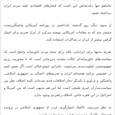
نتانیاهو تنها دغدغه‌اش این است که فشارهای اقتصادی علیه مردم ایران
برداشته نشود.
از سوی دیگر، روز گذشته، یادداشتی در روزنامه آمریکایی واشنگتن‌پست
منتشر شد که به مقامات آمریکایی توصیه می‌کرد از ابزار تحریم برای امتیاز
گرفتن بیشتر از ایران در مذاکرات استفاده کنند.
تقریبا نه‌تنها برای ایرانیان، بلکه برای تمام مردم خاورمیانه واضح است که
سیاست‌های خاورمیانه‌ای ایالات متحده دیرزمانی است که با محوریت رژیم
صهیونیستی اولویت‌بندی می‌شوند. بنابراین خوش‌خیالی است اگر تصور کنیم
در خصوص برنامه هسته‌ای ایران و تحریم‌های اعمالی بر جمهوری اسلامی،
واشنگتن و تل‌آویو با یکدیگر دچار اختلافات جدی شده‌اند. البته اختلاف نظر بین
سیاست‌مداران امری طبیعی است اما این هم بدیهی است که بین آمریکا و
اسرائیل در این فقره خاص، اختلاف راهبردی وجود ندارد.
به نظر می‌رسد، تاکتیک امتیازگیری غرب از جمهوری اسلامی در پرونده
هسته‌ای، تاکتیکی دو و نیم بخشی، به شرح زیر است: