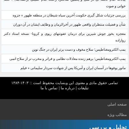
خوانی و صوت
بررسی جزئیات شکل گیری حکومت آخرین سپاه شیطان در منطقه ظهور + جزوه
شأن و فضیلت منتظران واقعی ظهور در آخرالزمان و وظایف ایشان در آن دوران
معجزه بخور جوش شیرین برای درمان عفونتهای ریوی و کرونا- نسخه استاد دکتر
روازاده
بمب الکترومغناطیس؛ سلاح مخوف و دست برتر ایران در جنگ نوین
بمب الکترومغناطیس؛ برهم زننده معادلات نظامی و فراتر و مخرب تر از سلاح اتمی
مانور یوفوها در آسمان ایران و آمریکا پس از شهادت سردار سلیمانی + فیلم
تمامی حقوق مادی و معنوی این وبسایت محفوظ است :: ۱۴۰۳-۱۳۸۴
تبلیغات
|
درباره ما
|
تماس با ما
صفحه اصلی
مطالب ویژه
تحلیل و بررسی