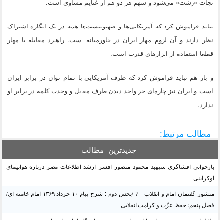
نجات «زشت» می‌شود و سهم هر دو هم از غنایم مساوی است.
نباید فراموش کرد که آمریکایی‌ها و صهیونیست‌ها همه در یک انگاره اشتراک
نظر دارند و آن لزوم مهار ایران در خاورمیانه است. راهبرد مقابله با مهار
قطعا استفاده از ابزارهای قدرت است.
و باز هم نباید فراموش کرد که طرف آمریکایی با تمام توان در برابر ایران
است و ایران نیز چاره‌ای جز واحد دیدن طرف مقابل و وحدت کلمه در برابر او
ندارد.
مطالب مرتبط:
جدیدترین
مطالب
بازخوانی افشاگری سپهبد محمود منصور افسر ارشد اطلاعات مصر درباره هواپیمای
اوکراینی
منشور گفتمان امام و انقلاب - 7 /بخش دوم : شرح پیام ۱۰ خرداد ۱۳۶۹ امام خامنه ای/
فصل پنجم: حفظ عزّت و کرامت انقلابی