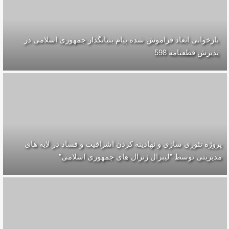
بازخوانی ابعاد فراموش شده پیام بنیانگذار جمهوری اسلامی در
پذیرش قطعنامه 598
پروژه تئوری سازی و نهادینه کردن اشرافیت و فساد در لایه های
مدیریتی توسط "لیبرال ژنرال های جمهوری اسلامی"