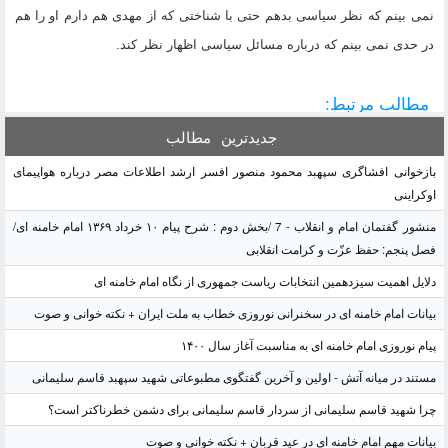
نمی بینم که نظر سیاسی بدهم حتی با شناختی که از مهدی هم دارم او را هم
در حدی نمی بینم که درباره مسائل سیاسی اظهار نظر کند.
مطالب مرتبط:
جدیدترین
مطالب
بازخوانی افشاگری سپهبد محمود منصور افسر ارشد اطلاعات مصر درباره هواپیمای
اوکراینی
منشور گفتمان امام و انقلاب - 7 /بخش دوم : شرح پیام ۱۰ خرداد ۱۳۶۹ امام خامنه ای/
فصل پنجم: حفظ عزّت و کرامت انقلابی
دلایل اهمیت سیزدهمین انتخابات ریاست جمهوری از نگاه امام خامنه ای
بیانات امام خامنه ای در سخنرانی نوروزی خطاب به ملت ایران + نکته خوانی و صوت
پیام نوروزی امام خامنه ای به مناسبت آغاز سال ۱۴۰۰
مستند در میانه آتش - اولین و آخرین گفتگوی مطبوعاتی شهید سپهبد قاسم سلیمانی
چرا شهید قاسم سلیمانی از سردار قاسم سلیمانی برای دشمن خطرناکتر است؟
بیانات مهم امام خامنه ای در عید قربان + نکته خوانی و صوت