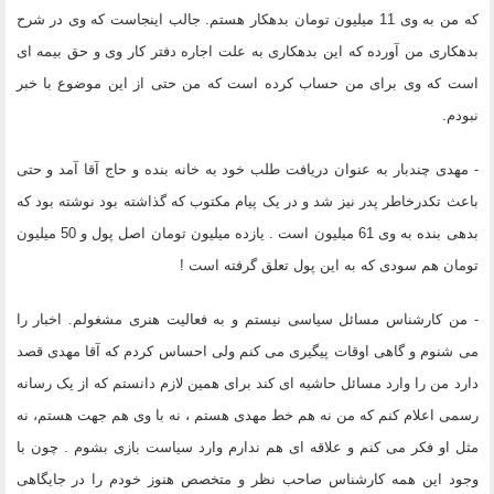
که من به وی 11 میلیون تومان بدهکار هستم. جالب اینجاست که وی در شرح
بدهکاری من آورده که این بدهکاری به علت اجاره دفتر کار وی و حق بیمه ای
است که وی برای من حساب کرده است که من حتی از این موضوع با خبر
نبودم.
- مهدی چندبار به عنوان دریافت طلب خود به خانه بنده و حاج آقا آمد و حتی
باعث تکدرخاطر پدر نیز شد و در یک پیام مکتوب که گذاشته بود نوشته بود که
بدهی بنده به وی 61 میلیون است . یازده میلیون تومان اصل پول و 50 میلیون
تومان هم سودی که به این پول تعلق گرفته است !
- من کارشناس مسائل سیاسی نیستم و به فعالیت هنری مشغولم. اخبار را
می شنوم و گاهی اوقات پیگیری می کنم ولی احساس کردم که آقا مهدی قصد
دارد من را وارد مسائل حاشیه ای کند برای همین لازم دانستم که از یک رسانه
رسمی اعلام کنم که من نه هم خط مهدی هستم ، نه با وی هم جهت هستم، نه
مثل او فکر می کنم و علاقه ای هم ندارم وارد سیاست بازی بشوم . چون با
وجود این همه کارشناس صاحب نظر و متخصص هنوز خودم را در جایگاهی