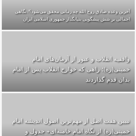
آخرین وعده صادق روح الله چه زمانی محقق می‌شود؟/ نگاهی
اجمالی بر شش پیشگویی بنیانگذار جمهوری اسلامی ایران
واقفیه‌ انقلاب و عبور از آرمان‌های امام
خمینی(ره)؛ راهی که خوارج انقلاب پس از امام
بدان قدم گذاردند
تبیین هفت اصل از مهم‌ترین اصول اندیشه امام
خمینی(ره) از نگاه امام خامنه‌ای+ جدول و