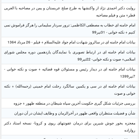
روایت دکتر احمدی نژاد از واکنشها به طرح صلح عربستان و یمن در مصاحبه با العربی
قطر+ متن و فیلم مصاحبه
امام خامنه ای خطاب به مصطفی الکاظمی: ترور سردار سلیمانی را هرگز فراموش نمی
کنیم + نکته خوانی - 31تیر99
بیانات امام خامنه ای در سالروز شهادت امام جواد علیه‌السلام + فیلم - 26 مرداد 1364
بیانات امام خامنه ای در ارتباط تصویری با نمایندگان یازدهمین دوره مجلس شورای
اسلامی+ صوت و نکته خوانی- 22تیر99
بیانات امام خامنه ای در دیدار رئیس و مسئولان قوه قضائیه + صوت و نکته خوانی -
7تیر1399
بیانات امام خامنه ای در سی و یکمین سالگرد رحلت امام خمینی (رحمه‌الله) + نکته
خوانی و صوت
بررسی جزئیات شکل گیری حکومت آخرین سپاه شیطان در منطقه ظهور + جزوه
شأن و فضیلت منتظران واقعی ظهور در آخرالزمان و وظایف ایشان در آن دوران
معجزه بخور جوش شیرین برای درمان عفونتهای ریوی و کرونا- نسخه استاد دکتر
روازاده